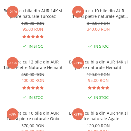
Coliere cu Flori
Coliere cu Animale
Bratara cu bila din AUR 14K si
Bratara cu 10 bile din AUR
-21%
-8%
pietre naturale Turcoaz
14K si pietre naturale Agat
Coliere cu Molecule
Indian
120,00 RON
370,00 RON
Coliere Diverse
95,00 RON
340,00 RON
BRĂȚĂRI
BRĂȚĂRI CU ȘNUR REGLABIL
IN STOC
IN STOC
Brățări din Aur cu șnur reglabil
Brățări din Argint cu șnur reglabil
Bratara cu 12 bile din AUR
Bratara cu bila din AUR 14K si
-11%
-21%
BRĂȚĂRI CU PIETRE SEMIPREȚIOASE
14K si Pietre Naturale Hematit
pietre naturale Hematit
Brățări din Aur cu pietre
450,00 RON
120,00 RON
semiprețioase
400,00 RON
95,00 RON
Brățări din Argint cu pietre
semiprețioase
IN STOC
IN STOC
Brățări elastice cu pietre
semiprețioase
BRĂȚĂRI DE PICIOR
Bratara cu 10 bile din AUR
Bratara cu bila din AUR 14K si
-8%
-21%
14K si pietre naturale Onix
pietre naturale Agate
Brățări de picior din Aur
370,00 RON
120,00 RON
Brățări de picior din Argint