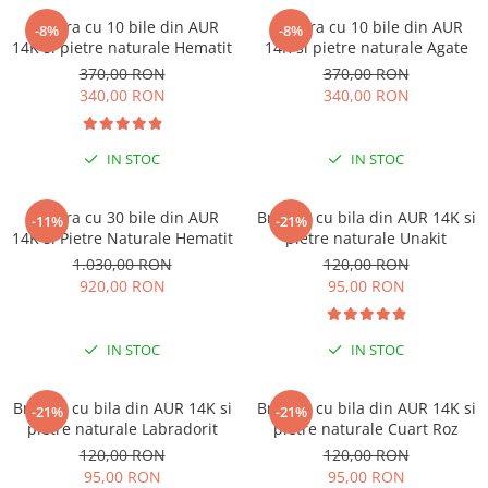
Bratara cu 10 bile din AUR
Bratara cu 10 bile din AUR
-8%
-8%
14K si pietre naturale Hematit
14K si pietre naturale Agate
370,00 RON
370,00 RON
340,00 RON
340,00 RON
IN STOC
IN STOC
Bratara cu 30 bile din AUR
Bratara cu bila din AUR 14K si
-11%
-21%
14K si Pietre Naturale Hematit
pietre naturale Unakit
1.030,00 RON
120,00 RON
920,00 RON
95,00 RON
IN STOC
IN STOC
Bratara cu bila din AUR 14K si
Bratara cu bila din AUR 14K si
-21%
-21%
pietre naturale Labradorit
pietre naturale Cuart Roz
120,00 RON
120,00 RON
95,00 RON
95,00 RON