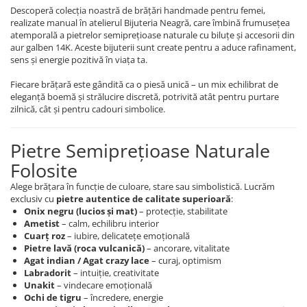
Descoperă colecția noastră de brățări handmade pentru femei,
realizate manual în atelierul Bijuteria Neagră, care îmbină frumusețea
atemporală a pietrelor semiprețioase naturale cu biluțe și accesorii din
aur galben 14K. Aceste bijuterii sunt create pentru a aduce rafinament,
sens și energie pozitivă în viața ta.
Fiecare brățară este gândită ca o piesă unică – un mix echilibrat de
eleganță boemă și strălucire discretă, potrivită atât pentru purtare
zilnică, cât și pentru cadouri simbolice.
Pietre Semiprețioase Naturale
Folosite
Alege brățara în funcție de culoare, stare sau simbolistică. Lucrăm
exclusiv cu
pietre autentice de calitate superioară
:
Onix negru (lucios și mat)
– protecție, stabilitate
Ametist
– calm, echilibru interior
Cuarț roz
– iubire, delicatețe emoțională
Pietre lavă (roca vulcanică)
– ancorare, vitalitate
Agat indian / Agat crazy lace
– curaj, optimism
Labradorit
– intuiție, creativitate
Unakit
– vindecare emoțională
Ochi de tigru
– încredere, energie