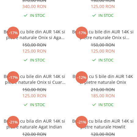
370,00 RON
150,00 RON
340,00 RON
125,00 RON
IN STOC
IN STOC
Bratara cu bile din AUR 14K si
Bratara cu bile din AUR 14K si
-17%
-17%
pietre naturale Onix si Agat
pietre naturale Onix si
Indian
Labradorit
150,00 RON
150,00 RON
125,00 RON
125,00 RON
IN STOC
IN STOC
Bratara cu bile din AUR 14K si
Bratara cu 5 bile din AUR 14K
-17%
-12%
pietre naturale Onix si Cuart
si pietre naturale Onix
Roz
150,00 RON
210,00 RON
125,00 RON
185,00 RON
IN STOC
IN STOC
Bratara cu bila din AUR 14K si
Bratara cu bila din AUR 14K si
-21%
-21%
pietre naturale Agat Indian
pietre naturale Howlit
120,00 RON
120,00 RON