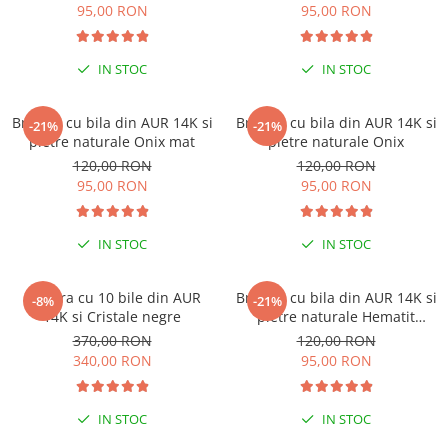
95,00 RON
95,00 RON
IN STOC
IN STOC
Bratara cu bila din AUR 14K si
Bratara cu bila din AUR 14K si
-21%
-21%
pietre naturale Onix mat
pietre naturale Onix
120,00 RON
120,00 RON
95,00 RON
95,00 RON
IN STOC
IN STOC
Bratara cu 10 bile din AUR
Bratara cu bila din AUR 14K si
-8%
-21%
14K si Cristale negre
pietre naturale Hematit
discuri
370,00 RON
120,00 RON
340,00 RON
95,00 RON
IN STOC
IN STOC