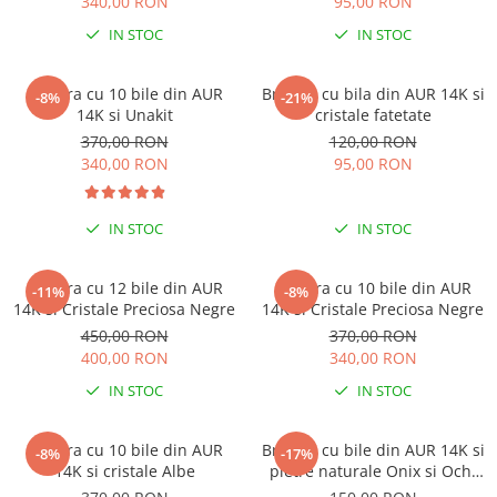
340,00 RON
95,00 RON
COLIERE
IN STOC
IN STOC
Coliere cu mărgele colorate și
Argint
Bratara cu 10 bile din AUR
Bratara cu bila din AUR 14K si
-8%
-21%
Coliere cu pietre semiprețioase
14K si Unakit
cristale fatetate
370,00 RON
120,00 RON
340,00 RON
95,00 RON
IN STOC
IN STOC
Bratara cu 12 bile din AUR
Bratara cu 10 bile din AUR
-11%
-8%
14K si Cristale Preciosa Negre
14K si Cristale Preciosa Negre
450,00 RON
370,00 RON
400,00 RON
340,00 RON
IN STOC
IN STOC
Bratara cu 10 bile din AUR
Bratara cu bile din AUR 14K si
-8%
-17%
14K si cristale Albe
pietre naturale Onix si Ochi
de Tigru