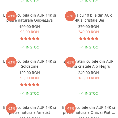
IN STOC
IN STOC
Brățări din Argint cu pietre
Coliere Transparente cu Cruce
semiprețioase
Coliere Transparente cu Stea
Brățări elastice cu pietre
Bratara cu bila din AUR 14K si
Bratara cu 10 bile din AUR
-21%
-8%
Coliere Transparente cu Soare
semiprețioase
pietre naturale Onix&Lava
14K si cristale Bej
Coliere Transparente cu Semilună
LĂNȚIȘOARE ARGINT
120,00 RON
370,00 RON
Coliere Transparente cu Zodii
95,00 RON
340,00 RON
Coliere Transparente cu Perle
Coliere Transparente cu Initiale
IN STOC
IN STOC
Coliere Transparente cu Flori
Coliere Transparente cu Animale
Bratara cu bila din AUR 14K si
Set 2 bratari cu bile din AUR
-21%
-23%
Coliere Transparente cu Molecule
Goldstone
14K si cristale Alb-Negru
Coliere Transparente cu Pietre
120,00 RON
240,00 RON
Naturale
95,00 RON
185,00 RON
Coliere Transparente Diverse
LĂNȚIȘOARE ARGINT
IN STOC
IN STOC
Lănțișoare cu Inimioare
Lănțișoare cu Cruce
Bratara cu bila din AUR 14K si
Bratara cu bile din AUR 14K si
-21%
-17%
pietre naturale Ametist
pietre naturale Onix si Piatra
Lănțișoare cu Stea
Lunii