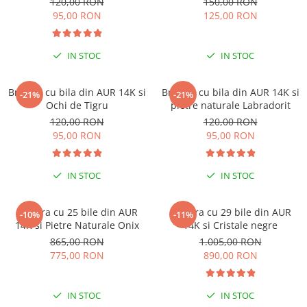
120,00 RON
150,00 RON
Lănțișoare cu Soare
95,00 RON
125,00 RON
Lănțișoare cu Semilună
Lănțișoare cu Zodii
IN STOC
IN STOC
Lănțișoare cu Animale
Lănțișoare cu Molecule
Bratara cu bila din AUR 14K si
Bratara cu bila din AUR 14K si
Lănțișoare cu Pietre Naturale
-21%
-21%
Ochi de Tigru
pietre naturale Labradorit
Lănțișoare Argint Diverse
120,00 RON
120,00 RON
COLIERE CU PERLE
95,00 RON
95,00 RON
Coliere cu Perle Naturale
Coliere cu Perle Preciosa
IN STOC
IN STOC
COLIERE ȘNUR REGLABIL
Coliere cu Inimioare
Bratara cu 25 bile din AUR
Bratara cu 29 bile din AUR
-10%
-11%
Coliere cu Cruce
14K si Pietre Naturale Onix
14K si Cristale negre
865,00 RON
1.005,00 RON
Coliere cu Stea
775,00 RON
890,00 RON
Coliere cu Soare
Coliere cu Semilună
Coliere cu Zodii
IN STOC
IN STOC