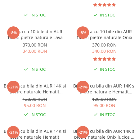
IN STOC
IN STOC
Bratara cu 10 bile din AUR
Bratara cu 10 bile din AUR
-8%
-8%
14K si pietre naturale Lava
14K si pietre naturale Onix
370,00 RON
370,00 RON
340,00 RON
340,00 RON
IN STOC
IN STOC
Bratara cu bila din AUR 14K si
Bratara cu bila din AUR 14K si
-21%
-21%
pietre naturale Hematit
pietre naturale Hematit
albastru
discuri
120,00 RON
120,00 RON
95,00 RON
95,00 RON
IN STOC
IN STOC
Bratara cu bila din AUR 14K si
Bratara cu bila din AUR 14K si
-21%
-21%
pietre naturale Hematit
pietre naturale Onix lucios si