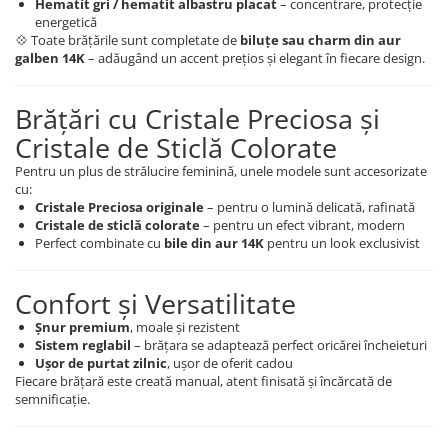
Hematit gri / hematit albastru placat
– concentrare, protecție
energetică
💠 Toate brățările sunt completate de
biluțe sau charm din aur
galben 14K
– adăugând un accent prețios și elegant în fiecare design.
Brățări cu Cristale Preciosa și
Cristale de Sticlă Colorate
Pentru un plus de strălucire feminină, unele modele sunt accesorizate
cu:
Cristale Preciosa originale
– pentru o lumină delicată, rafinată
Cristale de sticlă colorate
– pentru un efect vibrant, modern
Perfect combinate cu
bile din aur 14K
pentru un look exclusivist
Confort și Versatilitate
Șnur premium
, moale și rezistent
Sistem reglabil
– brățara se adaptează perfect oricărei încheieturi
Ușor de purtat zilnic
, ușor de oferit cadou
Fiecare brățară este creată manual, atent finisată și încărcată de
semnificație.