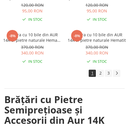
mat
120,00 RON
120,00 RON
95,00 RON
95,00 RON
IN STOC
IN STOC
Bratara cu 10 bile din AUR
Bratara cu 10 bile din AUR
-8%
-8%
14K si pietre naturale Hematit
14K si pietre naturale Hematit
albastru
370,00 RON
370,00 RON
340,00 RON
340,00 RON
IN STOC
IN STOC
1
2
3
Brățări cu Pietre
Semiprețioase și
Accesorii din Aur 14K