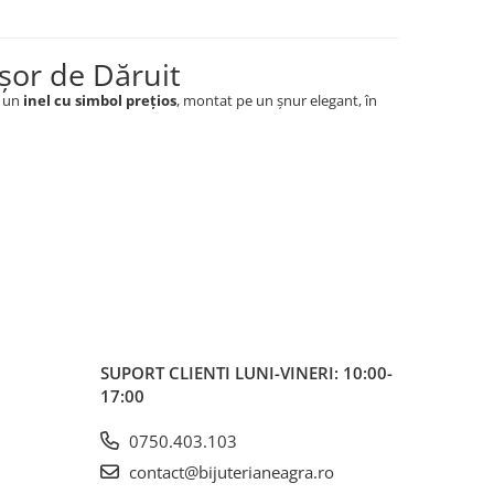
Ușor de Dăruit
e un
inel cu simbol prețios
, montat pe un șnur elegant, în
SUPORT CLIENTI
LUNI-VINERI: 10:00-
17:00
0750.403.103
contact@bijuterianeagra.ro