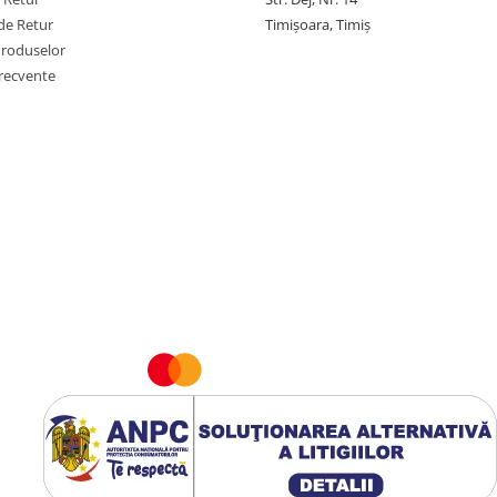
de Retur
Timișoara, Timiș
Produselor
frecvente