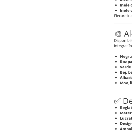
Coliere cu Flori
Inele 
Coliere cu Animale
Inele 
Fiecare ine
Coliere cu Molecule
Coliere Diverse
🎨 A
BRĂȚĂRI
Disponibil
BRĂȚĂRI CU ȘNUR REGLABIL
integrat în
Brățări din Aur cu șnur reglabil
Negr
u
Brățări din Argint cu șnur reglabil
Roz pa
BRĂȚĂRI CU PIETRE SEMIPREȚIOASE
Verde
Bej, b
Brățări din Aur cu pietre
Albast
semiprețioase
Mov, l
Brățări din Argint cu pietre
semiprețioase
✅ De
Brățări elastice cu pietre
semiprețioase
Reglab
Mater
BRĂȚĂRI DE PICIOR
Lucra
Brățări de picior din Aur
Design
Ambal
Brățări de picior din Argint