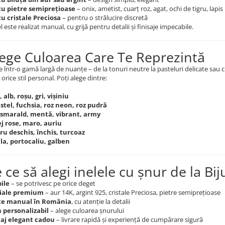
cu pietre semiprețioase
– onix, ametist, cuarț roz, agat, ochi de tigru, lapis 
cu cristale Preciosa
– pentru o strălucire discretă
l este realizat manual, cu grijă pentru detalii și finisaje impecabile.
lege Culoarea Care Te Reprezintă
e într-o gamă largă de nuanțe – de la tonuri neutre la pasteluri delicate sau c
 orice stil personal. Poți alege dintre:
,
alb, roșu, gri, vișiniu
stel, fuchsia, roz neon, roz pudră
 smarald, mentă, vibrant, army
ej rose, maro, auriu
ru deschis, închis, turcoaz
ila, portocaliu, galben
 ce să alegi inelele cu șnur de la Bi
ile
– se potrivesc pe orice deget
iale premium
– aur 14K, argint 925, cristale Preciosa, pietre semiprețioase
te manual în România
, cu atenție la detalii
 personalizabil
– alege culoarea șnurului
aj elegant cadou
– livrare rapidă și experiență de cumpărare sigură