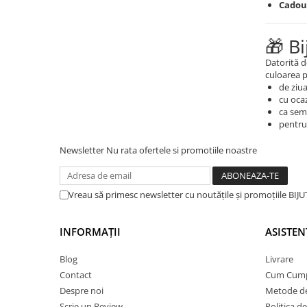
Cadour
COLIERE
Coliere cu mărgele colorate și
🎁 B
Argint
Datorită d
Coliere cu pietre semiprețioase
culoarea pr
de ziu
cu ocaz
ca semn
pentru 
Newsletter
Nu rata ofertele si promotiile noastre
Vreau să primesc newsletter cu noutățile și promoțiile BI
INFORMAȚII
ASISTEN
Blog
Livrare
Contact
Cum Cum
Despre noi
Metode de
Scrie un Review
Politica d