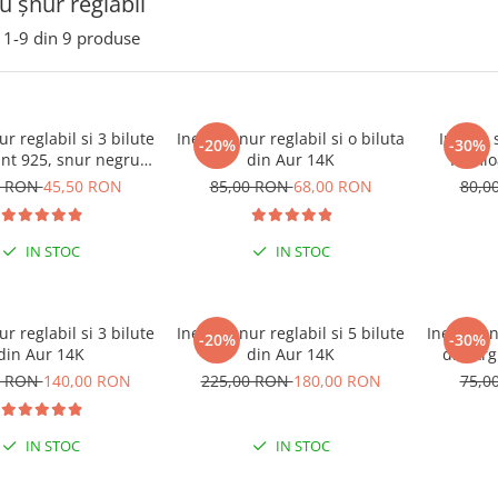
cu șnur reglabil
1-
9
din
9
produse
ur reglabil si 3 bilute
Inel cu snur reglabil si o biluta
Inel cu 
-20%
-30%
int 925, snur negru
din Aur 14K
Inimio
reglabil
0 RON
45,50 RON
85,00 RON
68,00 RON
80,0
IN STOC
IN STOC
ur reglabil si 3 bilute
Inel cu snur reglabil si 5 bilute
Inel cu sn
-20%
-30%
din Aur 14K
din Aur 14K
din Arg
0 RON
140,00 RON
225,00 RON
180,00 RON
75,0
IN STOC
IN STOC