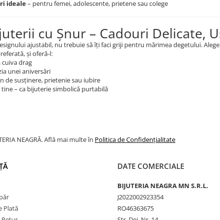
i ideale
– pentru femei, adolescente, prietene sau colege
ijuterii cu Șnur – Cadouri Delicate, 
esignului ajustabil, nu trebuie să îți faci griji pentru mărimea degetului. Aleg
eferată, și oferă-l:
a cuiva drag
ia unei aniversări
 de susținere, prietenie sau iubire
tine – ca bijuterie simbolică purtabilă
JUTERIA NEAGRĂ. Află mai multe în
Politica de Confidențialitate
ȚĂ
DATE COMERCIALE
BIJUTERIA NEAGRA MN S.R.L.
păr
J2022002923354
 Plată
RO46363675
e Retur
Str. Dej, Nr. 14