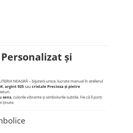
 Personalizat și
JUTERIA NEAGRĂ – bijuterii unice, lucrate manual în atelierul
4K
,
argint 925
sau
cristale Preciosa și pietre
ieturi.
u sens
, culorile vibrante și simbolurile subtile. Fie că îl porți
 ținute.
mbolice