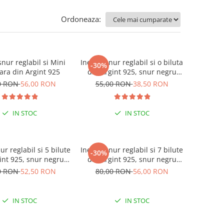
Ordoneaza:
snur reglabil si Mini
Inel cu snur reglabil si o biluta
-30%
ara din Argint 925
din Argint 925, snur negru
reglabil
0 RON
56,00 RON
55,00 RON
38,50 RON
IN STOC
IN STOC
ur reglabil si 5 bilute
Inel cu snur reglabil si 7 bilute
-30%
int 925, snur negru
din Argint 925, snur negru
reglabil
reglabil
0 RON
52,50 RON
80,00 RON
56,00 RON
IN STOC
IN STOC