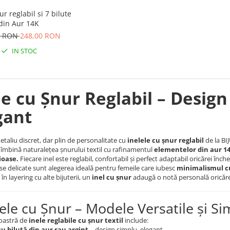
ur reglabil si 7 bilute
din Aur 14K
0 RON
248,00 RON
IN STOC
le cu Șnur Reglabil – Design
gant
etaliu discret, dar plin de personalitate cu
inelele cu șnur reglabil
de la BI
 îmbină naturalețea șnurului textil cu rafinamentul
elementelor din aur 1
ioase.
Fiecare inel este reglabil, confortabil și perfect adaptabil oricărei înche
se delicate sunt alegerea ideală pentru femeile care iubesc
minimalismul c
în layering cu alte bijuterii, un
inel cu șnur
adaugă o notă personală oricărei
nele cu Șnur – Modele Versatile și Si
noastră de
inele reglabile cu șnur textil
include:
cu biluță din aur sau argint
– design simplu, elegant