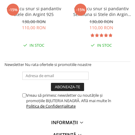
Brățări din Argint cu pietre
Coliere Transparente cu Stea
semiprețioase
Colier cu snur si pandantiv
Colier cu snur si pandantiv
-15%
-15%
Coliere Transparente cu Soare
Stele din Argint 925
Semiluna si Stele din Argint
Brățări elastice cu pietre
Coliere Transparente cu Semilună
925
130,00 RON
130,00 RON
semiprețioase
Coliere Transparente cu Zodii
110,00 RON
110,00 RON
LĂNȚIȘOARE ARGINT
Coliere Transparente cu Perle
Coliere Transparente cu Initiale
IN STOC
IN STOC
Coliere Transparente cu Flori
Coliere Transparente cu Animale
Newsletter
Nu rata ofertele si promotiile noastre
Coliere Transparente cu Molecule
Coliere Transparente cu Pietre
Naturale
Coliere Transparente Diverse
Vreau să primesc newsletter cu noutățile și
LĂNȚIȘOARE ARGINT
promoțiile BIJUTERIA NEAGRĂ. Află mai multe în
Lănțișoare cu Inimioare
Politica de Confidențialitate
Lănțișoare cu Cruce
Lănțișoare cu Stea
INFORMAȚII
Lănțișoare cu Soare
ASISTENȚĂ