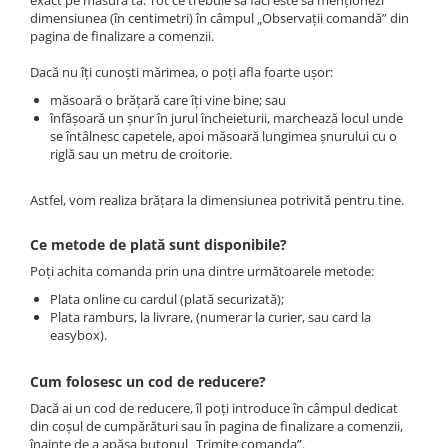
exact pe măsura ta. Tot ce trebuie să faci este să menționezi
Lănțișoare cu Semilună
dimensiunea (în centimetri) în câmpul „Observații comandă” din
Lănțișoare cu Zodii
pagina de finalizare a comenzii.
Lănțișoare cu Animale
Dacă nu îți cunoști mărimea, o poți afla foarte ușor:
Lănțișoare cu Molecule
măsoară o brățară care îți vine bine; sau
Lănțișoare cu Pietre Naturale
înfășoară un șnur în jurul încheieturii, marchează locul unde
Lănțișoare Argint Diverse
se întâlnesc capetele, apoi măsoară lungimea șnurului cu o
riglă sau un metru de croitorie.
COLIERE CU PERLE
Coliere cu Perle Naturale
Astfel, vom realiza brățara la dimensiunea potrivită pentru tine.
Coliere cu Perle Preciosa
COLIERE ȘNUR REGLABIL
Ce metode de plată sunt disponibile?
Poți achita comanda prin una dintre următoarele metode:
Coliere cu Inimioare
Plata online cu cardul (plată securizată);
Coliere cu Cruce
Plata ramburs, la livrare, (numerar la curier, sau card la
Coliere cu Stea
easybox).
Coliere cu Soare
Coliere cu Semilună
Cum folosesc un cod de reducere?
Coliere cu Zodii
Dacă ai un cod de reducere, îl poți introduce în câmpul dedicat
din coșul de cumpărături sau în pagina de finalizare a comenzii,
Coliere cu Flori
înainte de a apăsa butonul „Trimite comanda”.