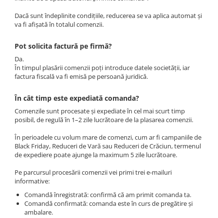
Coliere cu Animale
Dacă sunt îndeplinite condițiile, reducerea se va aplica automat și
Coliere cu Molecule
va fi afișată în totalul comenzii.
Coliere Diverse
BRĂȚĂRI
Pot solicita factură pe firmă?
BRĂȚĂRI CU ȘNUR REGLABIL
Da.
În timpul plasării comenzii poți introduce datele societății, iar
Brățări din Aur cu șnur reglabil
factura fiscală va fi emisă pe persoană juridică.
Brățări din Argint cu șnur reglabil
BRĂȚĂRI CU PIETRE SEMIPREȚIOASE
În cât timp este expediată comanda?
Brățări din Aur cu pietre
Comenzile sunt procesate și expediate în cel mai scurt timp
semiprețioase
posibil, de regulă în 1–2 zile lucrătoare de la plasarea comenzii.
Brățări din Argint cu pietre
În perioadele cu volum mare de comenzi, cum ar fi campaniile de
semiprețioase
Black Friday, Reduceri de Vară sau Reduceri de Crăciun, termenul
Brățări elastice cu pietre
de expediere poate ajunge la maximum 5 zile lucrătoare.
semiprețioase
Pe parcursul procesării comenzii vei primi trei e-mailuri
BRĂȚĂRI DE PICIOR
informative:
Brățări de picior din Aur
Comandă înregistrată: confirmă că am primit comanda ta.
Brățări de picior din Argint
Comandă confirmată: comanda este în curs de pregătire și
ambalare.
COLIERE