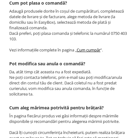
Brățări din Argint cu pietre
Cum pot plasa o comandă?
Coliere Transparente cu Stea
semiprețioase
Adaugă produsele dorite în coșul de cumpărături, completează
Coliere Transparente cu Soare
Brățări elastice cu pietre
datele de livrare și de facturare, alege metoda de livrare (la
Coliere Transparente cu Semilună
semiprețioase
domiciliu sau în EasyBox), selectează metoda de plată și
Coliere Transparente cu Zodii
finalizează comanda.
LĂNȚIȘOARE ARGINT
Dacă preferi, poți plasa comanda și telefonic la numărul 0750 403
Coliere Transparente cu Perle
103.
Coliere Transparente cu Initiale
Vezi informațiile complete în pagina „
Cum cumpăr
”.
Coliere Transparente cu Flori
Coliere Transparente cu Animale
Pot modifica sau anula o comandă?
Coliere Transparente cu Molecule
Da, atât timp cât aceasta nu a fost expediată.
Coliere Transparente cu Pietre
Ne poți contacta telefonic, prin e-mail sau poți modifica/anula
Naturale
direct din contul tău de client. Dacă coletul nu a fost predat
curierului, vom modifica sau anula comanda, în funcție de
Coliere Transparente Diverse
solicitarea ta.
LĂNȚIȘOARE ARGINT
Lănțișoare cu Inimioare
Cum aleg mărimea potrivită pentru brățară?
Lănțișoare cu Cruce
În pagina fiecărui produs vei găsi informații despre mărimile
disponibile și recomandări pentru alegerea mărimii potrivite.
Lănțișoare cu Stea
Lănțișoare cu Soare
Dacă îți cunoști circumferința încheieturii, putem realiza brățara