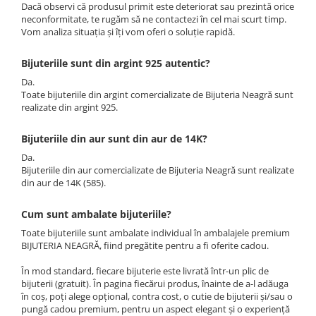
Dacă observi că produsul primit este deteriorat sau prezintă orice
neconformitate, te rugăm să ne contactezi în cel mai scurt timp.
Vom analiza situația și îți vom oferi o soluție rapidă.
Bijuteriile sunt din argint 925 autentic?
Da.
Toate bijuteriile din argint comercializate de Bijuteria Neagră sunt
realizate din argint 925.
Bijuteriile din aur sunt din aur de 14K?
Da.
Bijuteriile din aur comercializate de Bijuteria Neagră sunt realizate
din aur de 14K (585).
Cum sunt ambalate bijuteriile?
Toate bijuteriile sunt ambalate individual în ambalajele premium
BIJUTERIA NEAGRĂ, fiind pregătite pentru a fi oferite cadou.
În mod standard, fiecare bijuterie este livrată într-un plic de
bijuterii (gratuit). În pagina fiecărui produs, înainte de a-l adăuga
în coș, poți alege opțional, contra cost, o cutie de bijuterii și/sau o
pungă cadou premium, pentru un aspect elegant și o experiență