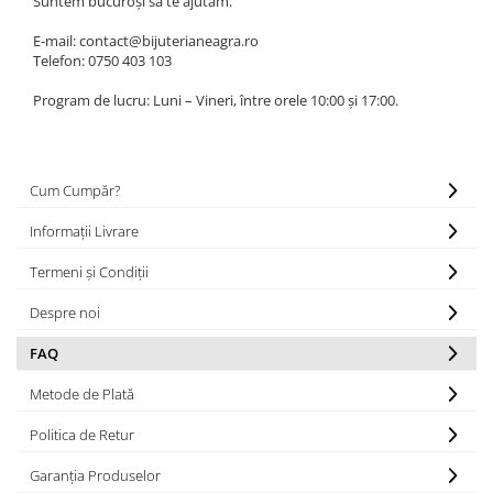
Suntem bucuroși să te ajutăm.
E-mail: contact@bijuterianeagra.ro
Telefon: 0750 403 103
Program de lucru: Luni – Vineri, între orele 10:00 și 17:00.
Cum Cumpăr?
Informații Livrare
Termeni și Condiții
Despre noi
FAQ
Metode de Plată
Politica de Retur
Garanția Produselor