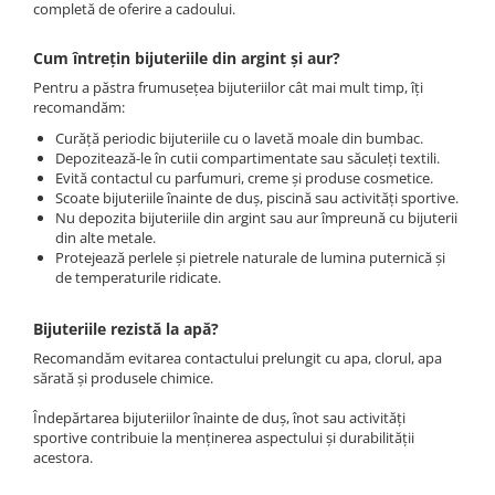
completă de oferire a cadoului.
Cum întrețin bijuteriile din argint și aur?
Pentru a păstra frumusețea bijuteriilor cât mai mult timp, îți
recomandăm:
Curăță periodic bijuteriile cu o lavetă moale din bumbac.
Depozitează-le în cutii compartimentate sau săculeți textili.
Evită contactul cu parfumuri, creme și produse cosmetice.
Scoate bijuteriile înainte de duș, piscină sau activități sportive.
Nu depozita bijuteriile din argint sau aur împreună cu bijuterii
din alte metale.
Protejează perlele și pietrele naturale de lumina puternică și
de temperaturile ridicate.
Bijuteriile rezistă la apă?
Recomandăm evitarea contactului prelungit cu apa, clorul, apa
sărată și produsele chimice.
Îndepărtarea bijuteriilor înainte de duș, înot sau activități
sportive contribuie la menținerea aspectului și durabilității
acestora.