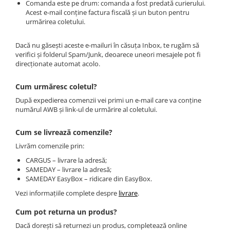
Comanda este pe drum: comanda a fost predată curierului.
Acest e-mail conține factura fiscală și un buton pentru
Coliere cu mărgele colorate și
urmărirea coletului.
Argint
Coliere cu pietre semiprețioase
Dacă nu găsești aceste e-mailuri în căsuța Inbox, te rugăm să
verifici și folderul Spam/Junk, deoarece uneori mesajele pot fi
direcționate automat acolo.
Cum urmăresc coletul?
După expedierea comenzii vei primi un e-mail care va conține
numărul AWB și link-ul de urmărire al coletului.
Cum se livrează comenzile?
Livrăm comenzile prin:
CARGUS – livrare la adresă;
SAMEDAY – livrare la adresă;
SAMEDAY EasyBox – ridicare din EasyBox.
Vezi informațiile complete despre
livrare
.
Cum pot returna un produs?
Dacă dorești să returnezi un produs, completează online