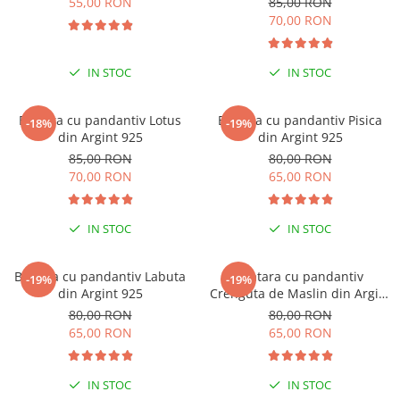
55,00 RON
85,00 RON
Lănțișoare cu Soare
70,00 RON
Lănțișoare cu Semilună
Lănțișoare cu Zodii
IN STOC
IN STOC
Lănțișoare cu Animale
Lănțișoare cu Molecule
Bratara cu pandantiv Lotus
Bratara cu pandantiv Pisica
Lănțișoare cu Pietre Naturale
-18%
-19%
din Argint 925
din Argint 925
Lănțișoare Argint Diverse
85,00 RON
80,00 RON
COLIERE CU PERLE
70,00 RON
65,00 RON
Coliere cu Perle Naturale
Coliere cu Perle Preciosa
IN STOC
IN STOC
COLIERE ȘNUR REGLABIL
Coliere cu Inimioare
Bratara cu pandantiv Labuta
Bratara cu pandantiv
-19%
-19%
Coliere cu Cruce
din Argint 925
Crenguta de Maslin din Argint
925
80,00 RON
80,00 RON
Coliere cu Stea
65,00 RON
65,00 RON
Coliere cu Soare
Coliere cu Semilună
Coliere cu Zodii
IN STOC
IN STOC