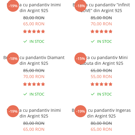
Bratara cu pandantiv Inimi
Bratara cu pandantiv ”infinit
-19%
-18%
din Argint 925
LOVE” din Argint 925
80,00 RON
85,00 RON
65,00 RON
70,00 RON
IN STOC
IN STOC
Bratara cu pandantiv Diamant
Bratara cu pandantiv Mini
-18%
-15%
din Argint 925
Labuta din Argint 925
85,00 RON
65,00 RON
70,00 RON
55,00 RON
IN STOC
IN STOC
Bratara cu pandantiv Inimi
Bratara cu pandantiv Ingeras
-19%
-19%
din Argint 925
din Argint 925
80,00 RON
80,00 RON
65,00 RON
65,00 RON