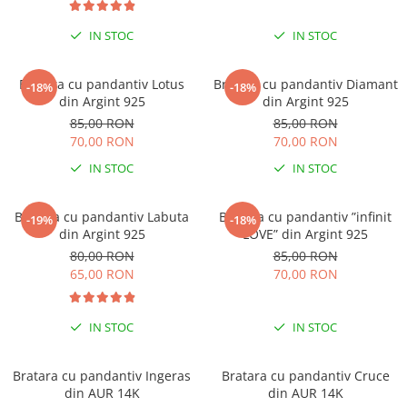
IN STOC
IN STOC
Bratara cu pandantiv Lotus
Bratara cu pandantiv Diamant
-18%
-18%
din Argint 925
din Argint 925
85,00 RON
85,00 RON
70,00 RON
70,00 RON
IN STOC
IN STOC
Bratara cu pandantiv Labuta
Bratara cu pandantiv ”infinit
-19%
-18%
din Argint 925
LOVE” din Argint 925
80,00 RON
85,00 RON
65,00 RON
70,00 RON
IN STOC
IN STOC
Bratara cu pandantiv Ingeras
Bratara cu pandantiv Cruce
din AUR 14K
din AUR 14K