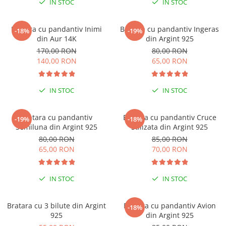
IN STOC
IN STOC
Brățări din Argint cu pietre
Coliere Transparente cu Cruce
semiprețioase
Coliere Transparente cu Stea
Brățări elastice cu pietre
Bratara cu pandantiv Inimi
Bratara cu pandantiv Ingeras
-18%
-19%
Coliere Transparente cu Soare
semiprețioase
din Aur 14K
din Argint 925
Coliere Transparente cu Semilună
LĂNȚIȘOARE ARGINT
170,00 RON
80,00 RON
Coliere Transparente cu Zodii
140,00 RON
65,00 RON
Coliere Transparente cu Perle
Coliere Transparente cu Initiale
IN STOC
IN STOC
Coliere Transparente cu Flori
Coliere Transparente cu Animale
Bratara cu pandantiv
Bratara cu pandantiv Cruce
-19%
-18%
Coliere Transparente cu Molecule
Semiluna din Argint 925
Stilizata din Argint 925
Coliere Transparente cu Pietre
80,00 RON
85,00 RON
Naturale
65,00 RON
70,00 RON
Coliere Transparente Diverse
LĂNȚIȘOARE ARGINT
IN STOC
IN STOC
Lănțișoare cu Inimioare
Lănțișoare cu Cruce
Bratara cu 3 bilute din Argint
Bratara cu pandantiv Avion
-18%
925
din Argint 925
Lănțișoare cu Stea