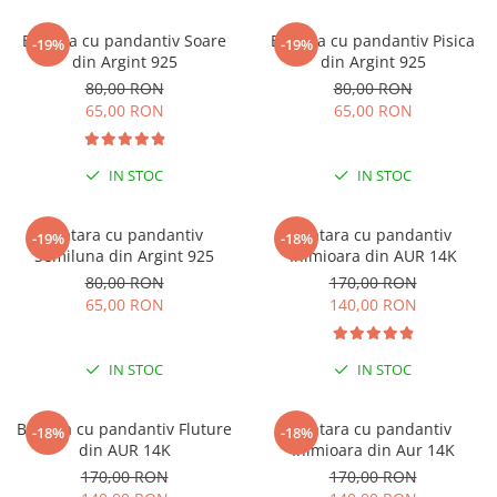
Coliere cu Flori
Coliere cu Animale
Bratara cu pandantiv Soare
Bratara cu pandantiv Pisica
-19%
-19%
din Argint 925
din Argint 925
Coliere cu Molecule
80,00 RON
80,00 RON
Coliere Diverse
65,00 RON
65,00 RON
BRĂȚĂRI
BRĂȚĂRI CU ȘNUR REGLABIL
IN STOC
IN STOC
Brățări din Aur cu șnur reglabil
Brățări din Argint cu șnur reglabil
Bratara cu pandantiv
Bratara cu pandantiv
-19%
-18%
BRĂȚĂRI CU PIETRE SEMIPREȚIOASE
Semiluna din Argint 925
Inimioara din AUR 14K
Brățări din Aur cu pietre
80,00 RON
170,00 RON
semiprețioase
65,00 RON
140,00 RON
Brățări din Argint cu pietre
semiprețioase
IN STOC
IN STOC
Brățări elastice cu pietre
semiprețioase
BRĂȚĂRI DE PICIOR
Bratara cu pandantiv Fluture
Bratara cu pandantiv
-18%
-18%
din AUR 14K
Inimioara din Aur 14K
Brățări de picior din Aur
170,00 RON
170,00 RON
Brățări de picior din Argint