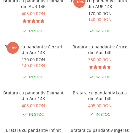
Bratara cu pandantiv Diamant
Bratara cu pandantiv Fluture
-18%
din AUR 14K
din AUR 14K
405,00 RON
170,00 RON
140,00 RON
IN STOC
IN STOC
Bratara cu pandantiv Cercuri
Bratara cu pandantiv Cruce
-18%
din Aur 14K
din Aur 14K
170,00 RON
350,00 RON
140,00 RON
IN STOC
IN STOC
Bratara cu pandantiv Diamant
Bratara cu pandantiv Lotus
din Aur 14K
din Aur 14K
405,00 RON
405,00 RON
IN STOC
IN STOC
Bratara cu pandantiv Infinit
Bratara cu pandantiv Ingeras