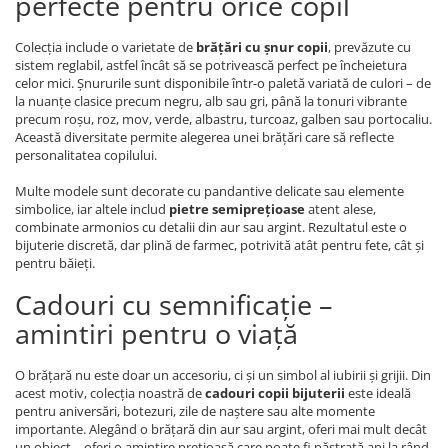
perfecte pentru orice copil
Colecția include o varietate de
brățări cu șnur copii
, prevăzute cu
sistem reglabil, astfel încât să se potrivească perfect pe încheietura
celor mici. Șnururile sunt disponibile într-o paletă variată de culori – de
la nuanțe clasice precum negru, alb sau gri, până la tonuri vibrante
precum roșu, roz, mov, verde, albastru, turcoaz, galben sau portocaliu.
Această diversitate permite alegerea unei brățări care să reflecte
personalitatea copilului.
Multe modele sunt decorate cu pandantive delicate sau elemente
simbolice, iar altele includ
pietre semiprețioase
atent alese,
combinate armonios cu detalii din aur sau argint. Rezultatul este o
bijuterie discretă, dar plină de farmec, potrivită atât pentru fete, cât și
pentru băieți.
Cadouri cu semnificație –
amintiri pentru o viață
O brățară nu este doar un accesoriu, ci și un simbol al iubirii și grijii. Din
acest motiv, colecția noastră de
cadouri copii bijuterii
este ideală
pentru aniversări, botezuri, zile de naștere sau alte momente
importante. Alegând o brățară din aur sau argint, oferi mai mult decât
un obiect – oferi o amintire prețioasă care poate fi păstrată ani la rând.