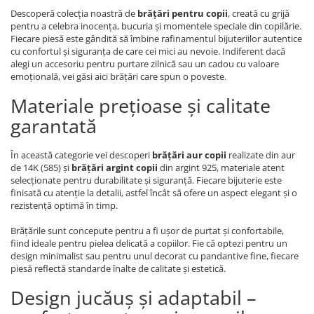
Descoperă colecția noastră de
brățări pentru copii
, creată cu grijă
pentru a celebra inocența, bucuria și momentele speciale din copilărie.
Fiecare piesă este gândită să îmbine rafinamentul bijuteriilor autentice
cu confortul și siguranța de care cei mici au nevoie. Indiferent dacă
alegi un accesoriu pentru purtare zilnică sau un cadou cu valoare
emoțională, vei găsi aici brățări care spun o poveste.
Materiale prețioase și calitate
garantată
În această categorie vei descoperi
brățări aur copii
realizate din aur
de 14K (585) și
brățări argint copii
din argint 925, materiale atent
selecționate pentru durabilitate și siguranță. Fiecare bijuterie este
finisată cu atenție la detalii, astfel încât să ofere un aspect elegant și o
rezistență optimă în timp.
Brățările sunt concepute pentru a fi ușor de purtat și confortabile,
fiind ideale pentru pielea delicată a copiilor. Fie că optezi pentru un
design minimalist sau pentru unul decorat cu pandantive fine, fiecare
piesă reflectă standarde înalte de calitate și estetică.
Design jucăuș și adaptabil –