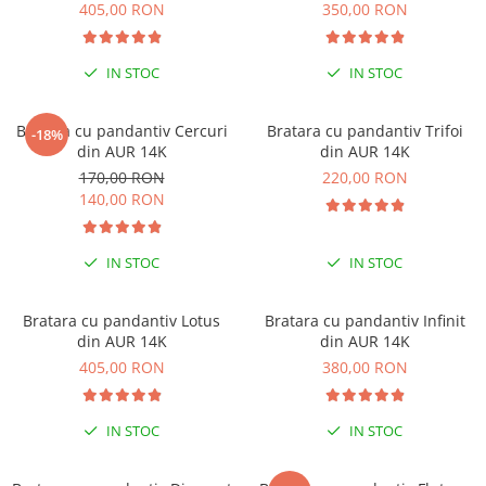
405,00 RON
350,00 RON
IN STOC
IN STOC
Bratara cu pandantiv Cercuri
Bratara cu pandantiv Trifoi
-18%
din AUR 14K
din AUR 14K
170,00 RON
220,00 RON
140,00 RON
IN STOC
IN STOC
Bratara cu pandantiv Lotus
Bratara cu pandantiv Infinit
din AUR 14K
din AUR 14K
405,00 RON
380,00 RON
IN STOC
IN STOC