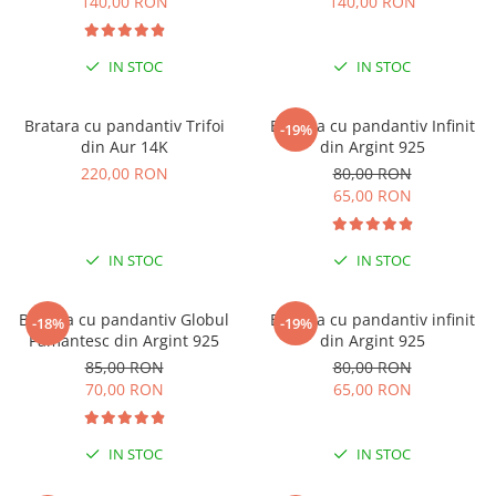
140,00 RON
140,00 RON
COLIERE
Coliere cu mărgele colorate și
IN STOC
IN STOC
Argint
Coliere cu pietre semiprețioase
Bratara cu pandantiv Trifoi
Bratara cu pandantiv Infinit
-19%
din Aur 14K
din Argint 925
220,00 RON
80,00 RON
65,00 RON
IN STOC
IN STOC
Bratara cu pandantiv Globul
Bratara cu pandantiv infinit
-18%
-19%
Pamantesc din Argint 925
din Argint 925
85,00 RON
80,00 RON
70,00 RON
65,00 RON
IN STOC
IN STOC