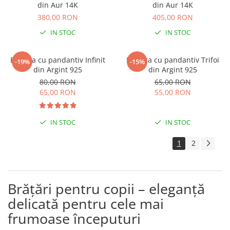
din Aur 14K
din Aur 14K
380,00 RON
405,00 RON
IN STOC
IN STOC
Bratara cu pandantiv Infinit
Bratara cu pandantiv Trifoi
-19%
-15%
din Argint 925
din Argint 925
80,00 RON
65,00 RON
65,00 RON
55,00 RON
IN STOC
IN STOC
1
2
Brățări pentru copii – eleganță
delicată pentru cele mai
frumoase începuturi