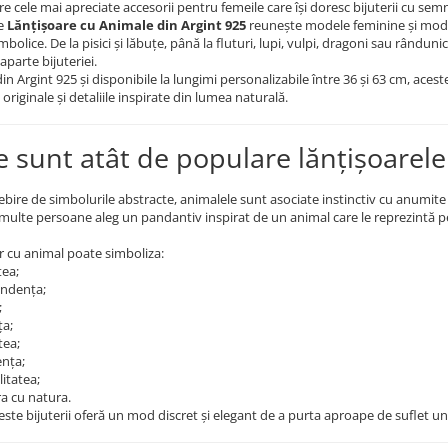
re cele mai apreciate accesorii pentru femeile care își doresc bijuterii cu semni
de
Lănțișoare cu Animale din Argint 925
reunește modele feminine și moder
mbolice. De la pisici și lăbuțe, până la fluturi, lupi, vulpi, dragoni sau rândun
aparte bijuteriei.
din Argint 925 și disponibile la lungimi personalizabile între 36 și 63 cm, ace
 originale și detaliile inspirate din lumea naturală.
e sunt atât de populare lănțișoarel
bire de simbolurile abstracte, animalele sunt asociate instinctiv cu anumite ca
multe persoane aleg un pandantiv inspirat de un animal care le reprezintă pe
r cu animal poate simboliza:
tea;
ndența;
;
ța;
tea;
ența;
litatea;
ra cu natura.
ceste bijuterii oferă un mod discret și elegant de a purta aproape de suflet u