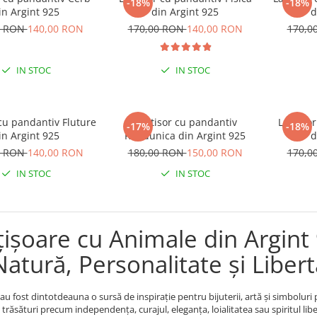
-18%
-18%
in Argint 925
din Argint 925
d
0 RON
140,00 RON
170,00 RON
140,00 RON
170,0
IN STOC
IN STOC
cu pandantiv Fluture
Lantisor cu pandantiv
Lantiso
-17%
-18%
in Argint 925
Randunica din Argint 925
d
0 RON
140,00 RON
180,00 RON
150,00 RON
170,0
IN STOC
IN STOC
ișoare cu Animale din Argint 9
atură, Personalitate și Liber
au fost dintotdeauna o sursă de inspirație pentru bijuterii, artă și simboluri 
 trăsături precum independența, curajul, eleganța, loialitatea sau spiritul lib