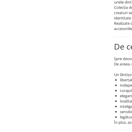
unele dint
Coliere cu Animale
Colecția 
Coliere cu Molecule
creaturi si
Coliere Diverse
identitate 
Realizate 
BRĂȚĂRI
accesoriile
BRĂȚĂRI CU ȘNUR REGLABIL
Brățări din Aur cu șnur reglabil
De c
Brățări din Argint cu șnur reglabil
BRĂȚĂRI CU PIETRE SEMIPREȚIOASE
Spre deose
De aceea, 
Brățări din Aur cu pietre
semiprețioase
Un lănțișo
Brățări din Argint cu pietre
liberta
semiprețioase
indepe
curajul
Brățări elastice cu pietre
elegan
semiprețioase
loialita
BRĂȚĂRI DE PICIOR
intelig
sensibi
Brățări de picior din Aur
legătu
În plus, a
Brățări de picior din Argint
COLIERE