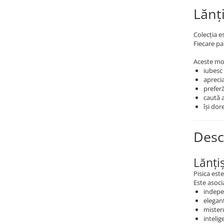
Lănț
Coliere cu mărgele colorate și
Argint
Colecția e
Coliere cu pietre semiprețioase
Fiecare pa
Aceste mod
iubesc
aprecia
preferă
caută a
își dor
Desc
Lănți
Pisica est
Este asoci
indepe
elegan
misteru
intelig