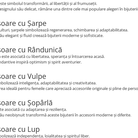
ste simbolul transformării, al libertății și al frumuseții.
esignului său delicat, rămâne una dintre cele mai populare alegeri în bijuterii
șoare cu Șarpe
ulturi, șarpele simbolizează regenerarea, schimbarea și adaptabilitatea.
ău elegant și fluid creează bijuterii moderne și sofisticate.
șoare cu Rândunică
este asociată cu libertatea, speranța și întoarcerea acasă.
dantive inspiră optimism și spirit aventurier.
șoare cu Vulpe
bolizează inteligența, adaptabilitatea și creativitatea.
rea ideală pentru femeile care apreciază accesoriile originale și pline de perso
șoare cu Șopârlă
te asociată cu adaptarea și reziliența.
ău neobișnuit transformă aceste bijuterii în accesorii moderne și diferite.
șoare cu Lup
olizează independența, loialitatea și spiritul liber.