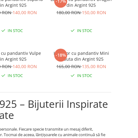
-17%
in Argint 925
din Argint 925
0 RON
140,00 RON
180,00 RON
150,00 RON
IN STOC
IN STOC
r cu pandantiv Vulpe
Lantisor cu pandantiv Mini
-18%
in Argint 925
Labuta din Argint 925
0 RON
140,00 RON
165,00 RON
135,00 RON
IN STOC
IN STOC
25 – Bijuterii Inspirate
tate
personale. Fiecare specie transmite un mesaj diferit,
er. Tocmai de aceea, lănțișoarele cu animale continuă să fie