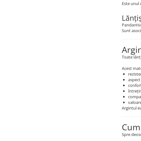
Este unul 
Lănți
Pandantive
Sunt asoci
Argi
Toate lănț
Acest mate
reziste
aspect 
confort
întreți
compati
valoare
Argintul ev
Cum 
Spre deose