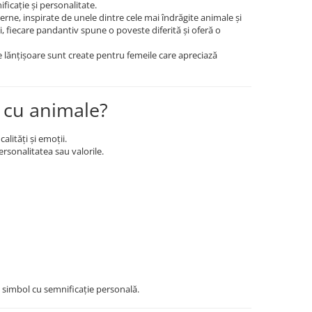
ficație și personalitate.
ne, inspirate de unele dintre cele mai îndrăgite animale și
ici, fiecare pandantiv spune o poveste diferită și oferă o
ste lănțișoare sunt create pentru femeile care apreciază
e cu animale?
lități și emoții.
rsonalitatea sau valorile.
n simbol cu semnificație personală.