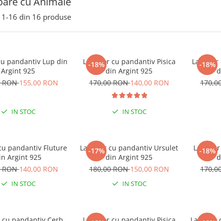
oare cu Animale
1-
16
din
16
produse
cu pandantiv Lup din
Lantisor cu pandantiv Pisica
Lantisor
-18%
-18%
Argint 925
din Argint 925
d
0 RON
155,00 RON
170,00 RON
140,00 RON
170,0
IN STOC
IN STOC
cu pandantiv Fluture
Lantisor cu pandantiv Ursulet
Lantisor
-17%
-18%
in Argint 925
din Argint 925
d
0 RON
140,00 RON
180,00 RON
150,00 RON
170,0
IN STOC
IN STOC
r cu pandantiv Cerb
Lantisor cu pandantiv Pisica
Lantisor