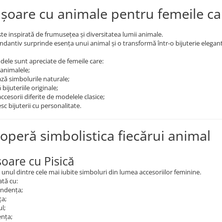
ișoare cu animale pentru femeile ca
ste inspirată de frumusețea și diversitatea lumii animale.
ndantiv surprinde esența unui animal și o transformă într-o bijuterie elegantă
ele sunt apreciate de femeile care:
 animalele;
ză simbolurile naturale;
 bijuteriile originale;
ccesorii diferite de modelele clasice;
esc bijuterii cu personalitate.
operă simbolistica fiecărui animal
șoare cu Pisică
e unul dintre cele mai iubite simboluri din lumea accesoriilor feminine.
ată cu:
ndența;
ța;
l;
ența;