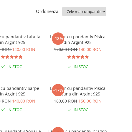
Ordoneaza:
 cu pandantiv Labuta
Lantisor cu pandantiv Pisica
-18%
in Argint 925
din Argint 925
0 RON
140,00 RON
170,00 RON
140,00 RON
IN STOC
IN STOC
 cu pandantiv Sarpe
Lantisor cu pandantiv Pisica
-17%
in Argint 925
pe Luna din Argint 925
0 RON
140,00 RON
180,00 RON
150,00 RON
IN STOC
IN STOC
 cu pandantiv Soparla
Lantisor cu pandantiv Dragon