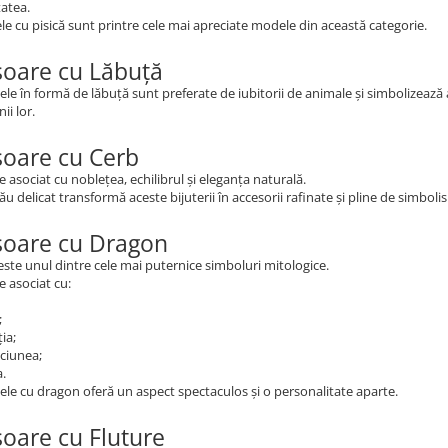
tatea.
le cu pisică sunt printre cele mai apreciate modele din această categorie.
șoare cu Lăbuță
le în formă de lăbuță sunt preferate de iubitorii de animale și simbolizează af
i lor.
șoare cu Cerb
e asociat cu noblețea, echilibrul și eleganța naturală.
ău delicat transformă aceste bijuterii în accesorii rafinate și pline de simboli
șoare cu Dragon
ste unul dintre cele mai puternice simboluri mitologice.
e asociat cu:
;
ia;
pciunea;
a.
le cu dragon oferă un aspect spectaculos și o personalitate aparte.
șoare cu Fluture