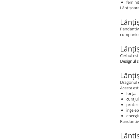
femini
Lănțișoare
Lănți
Pandantive
companioni
Lănți
Cerbul est
Designul s
Lănți
Dragonul e
Acesta est
forța;
curajul
protecț
înțele
energi
Pandantive
Lănți