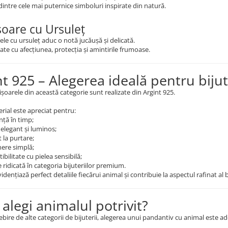
dintre cele mai puternice simboluri inspirate din natură.
șoare cu Ursuleț
le cu ursuleț aduc o notă jucăușă și delicată.
ate cu afecțiunea, protecția și amintirile frumoase.
nt 925 – Alegerea ideală pentru biju
ișoarele din această categorie sunt realizate din Argint 925.
rial este apreciat pentru:
nță în timp;
elegant și luminos;
 la purtare;
nere simplă;
bilitate cu pielea sensibilă;
 ridicată în categoria bijuteriilor premium.
idențiază perfect detaliile fiecărui animal și contribuie la aspectul rafinat al b
alegi animalul potrivit?
bire de alte categorii de bijuterii, alegerea unui pandantiv cu animal este a