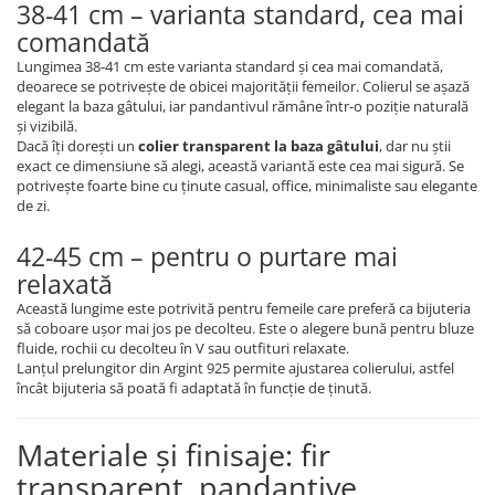
38-41 cm – varianta standard, cea mai
comandată
Lungimea 38-41 cm este varianta standard și cea mai comandată,
deoarece se potrivește de obicei majorității femeilor. Colierul se așază
elegant la baza gâtului, iar pandantivul rămâne într-o poziție naturală
și vizibilă.
Dacă îți dorești un
colier transparent la baza gâtului
, dar nu știi
exact ce dimensiune să alegi, această variantă este cea mai sigură. Se
potrivește foarte bine cu ținute casual, office, minimaliste sau elegante
de zi.
42-45 cm – pentru o purtare mai
relaxată
Această lungime este potrivită pentru femeile care preferă ca bijuteria
să coboare ușor mai jos pe decolteu. Este o alegere bună pentru bluze
fluide, rochii cu decolteu în V sau outfituri relaxate.
Lanțul prelungitor din Argint 925 permite ajustarea colierului, astfel
încât bijuteria să poată fi adaptată în funcție de ținută.
Materiale și finisaje: fir
transparent, pandantive