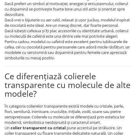
Dacă preferi un simbol al motivației, energiei și entuziasmului, colierul
cu dopamină se potrivește foarte bine unui stil activ și orientat spre
dezvoltare.
Dacă vrei o bijuterie cu aer cald, relaxat și ușor jucăuș, modelul inspirat
de ciocolată este ideal. Are un mesaj discret, dar foarte personal.
Dacă iubești cafeaua și îți plac accesoriile cu identitate urbană, colierul
cu moleculă de cafeină este una dintre cele mai potrivite alegeri.
Pentru cadou, modelul cu cafeină este excelent pentru iubitoarele de
cafea, cel cu ciocolată pentru persoanele care adoră micile răsfățuri, iar
modelele cu serotonină sau dopamină pentru femeile care apreciază
simbolurile cu mesaj pozitiv.
Ce diferențiază colierele
transparente cu molecule de alte
modele?
În categoria colierelor transparente există modele cu cristale, perle,
flori, semilună, inimioare, cruciulițe, inițiale, zodii, soare sau pietre
semiprețioase. Colierele cu molecule se diferențiază prin estetica lor
modernă, simbolistica neobișnuită și caracterul smart.
Un
colier transparent cu cristal
pune accentul pe strălucire. Un
colier transparent cu floare transmite delicatețe naturală. Un colier