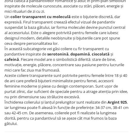
zona clasică a pandantivelor romantice și aduc în prim-plan simboluri
Lănțișoare cu Semilună
inspirate de molecule cunoscute, asociate cu stări, plăceri, energie și
Lănțișoare cu Zodii
mici ritualuri de zi cu zi.
Un
colier transparent cu moleculă
este o bijuterie discretă, dar
Lănțișoare cu Animale
expresivă. Firul transparent creează efectul vizual de pandantiv
Lănțișoare cu Molecule
suspendat la baza gâtului, iar forma moleculei devine punctul central
Lănțișoare cu Pietre Naturale
al accesoriului. Este o alegere potrivită pentru femeile care iubesc
designul modern, detaliile neobișnuite și bijuteriile care pot spune
Lănțișoare Argint Diverse
ceva despre personalitatea lor.
COLIERE CU PERLE
În această subcategorie vei găsi coliere cu fir transparent cu
pandantive inspirate de
serotonină
,
dopamină
,
ciocolată
și
Coliere cu Perle Naturale
cafeină
. Fiecare model are o simbolistică diferită: stare de bine,
Coliere cu Perle Preciosa
motivație, energie, plăcere, concentrare sau pasiune pentru lucrurile
mici care fac ziua mai frumoasă.
COLIERE ȘNUR REGLABIL
Aceste coliere transparente sunt potrivite pentru femeile între 18 și 40
de ani care preferă bijuterii minimaliste pentru femei, accesorii
Coliere cu Inimioare
feminine moderne și piese cu design contemporan. Sunt ușor de
Coliere cu Cruce
purtat zilnic, dar suficient de speciale pentru a atrage atenția prin idee,
nu prin dimensiune sau strălucire excesivă.
Coliere cu Stea
Închiderea colierului și lanțul prelungitor sunt realizate din
Argint 925
,
Coliere cu Soare
iar lungimea poate fi aleasă în funcție de preferințe: 34-37 cm, 38-41 cm
Coliere cu Semilună
sau 42-45 cm. De asemenea, colierele pot fi realizate la lungimea
dorită, pentru ca pandantivul să se așeze cât mai frumos la baza
Coliere cu Zodii
gâtului.
Coliere cu Flori