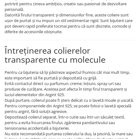
potrivit pentru cineva ambițios, creativ sau pasionat de dezvoltare
personală.
Datorită firului transparent și dimensiunilor fine, aceste coliere sunt
ușor de purtat și nu impun un stil vestimentar rigid. Sunt bijuterii care
pot deveni rapid preferate tocmai pentru că sunt discrete, comode și
diferite de accesoriile obișnuite.
Întreținerea colierelor
transparente cu molecule
Pentru ca bijuteria să își păstreze aspectul frumos cât mai mult timp,
este important să fie purtată și depozitată cu grijă.
Evită contactul direct cu parfumuri, creme, loțiuni, spray-uri sau
produse de curățare. Acestea pot afecta în timp firul transparent și
luciul elementelor din Argint 925.
După purtare, colierul poate fi șters delicat cu o lavetă moale și uscată.
Pentru componentele din Argint 925, se poate folosi o lavetă specială
pentru argint, fără soluții agresive.
Depozitează colierul separat, într-o cutie sau într-un săculeț textil,
pentru a evita încurcarea firului, zgârierea pandantivului sau
tensionarea accidentală a bijuteriei.
Nu este recomandată purtarea colierului la duș, la piscină, la mare sau