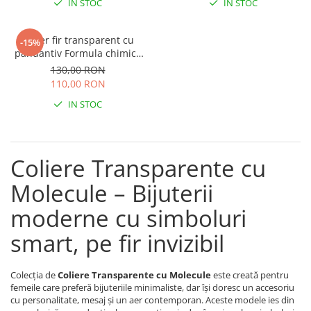
IN STOC
IN STOC
Brățări din Argint cu pietre
Coliere Transparente cu Stea
semiprețioase
Coliere Transparente cu Soare
Brățări elastice cu pietre
Colier fir transparent cu
-15%
Coliere Transparente cu Semilună
semiprețioase
pandantiv Formula chimica
Coliere Transparente cu Zodii
Ciocolata din Argint 925
LĂNȚIȘOARE ARGINT
130,00 RON
Coliere Transparente cu Perle
110,00 RON
Coliere Transparente cu Initiale
IN STOC
Coliere Transparente cu Flori
Coliere Transparente cu Animale
Coliere Transparente cu Molecule
Coliere Transparente cu
Coliere Transparente cu Pietre
Molecule – Bijuterii
Naturale
Coliere Transparente Diverse
moderne cu simboluri
LĂNȚIȘOARE ARGINT
smart, pe fir invizibil
Lănțișoare cu Inimioare
Lănțișoare cu Cruce
Colecția de
Coliere Transparente cu Molecule
este creată pentru
Lănțișoare cu Stea
femeile care preferă bijuteriile minimaliste, dar își doresc un accesoriu
Lănțișoare cu Soare
cu personalitate, mesaj și un aer contemporan. Aceste modele ies din