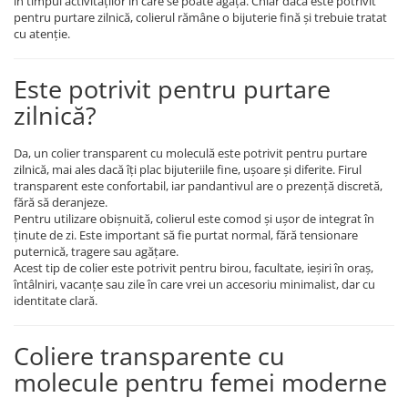
în timpul activităților în care se poate agăța. Chiar dacă este potrivit
pentru purtare zilnică, colierul rămâne o bijuterie fină și trebuie tratat
cu atenție.
Este potrivit pentru purtare
zilnică?
Da, un colier transparent cu moleculă este potrivit pentru purtare
zilnică, mai ales dacă îți plac bijuteriile fine, ușoare și diferite. Firul
transparent este confortabil, iar pandantivul are o prezență discretă,
fără să deranjeze.
Pentru utilizare obișnuită, colierul este comod și ușor de integrat în
ținute de zi. Este important să fie purtat normal, fără tensionare
puternică, tragere sau agățare.
Acest tip de colier este potrivit pentru birou, facultate, ieșiri în oraș,
întâlniri, vacanțe sau zile în care vrei un accesoriu minimalist, dar cu
identitate clară.
Coliere transparente cu
molecule pentru femei moderne