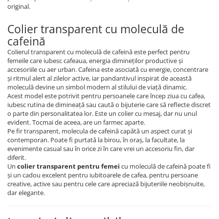
original.
Colier transparent cu moleculă de
cafeină
Colierul transparent cu moleculă de cafeină este perfect pentru
femeile care iubesc cafeaua, energia dimineților productive și
accesoriile cu aer urban. Cafeina este asociată cu energie, concentrare
și ritmul alert al zilelor active, iar pandantivul inspirat de această
moleculă devine un simbol modern al stilului de viață dinamic.
Acest model este potrivit pentru persoanele care încep ziua cu cafea,
iubesc rutina de dimineață sau caută o bijuterie care să reflecte discret
o parte din personalitatea lor. Este un colier cu mesaj, dar nu unul
evident. Tocmai de aceea, are un farmec aparte.
Pe fir transparent, molecula de cafeină capătă un aspect curat și
contemporan. Poate fi purtată la birou, în oraș, la facultate, la
evenimente casual sau în orice zi în care vrei un accesoriu fin, dar
diferit.
Un
colier transparent pentru femei
cu moleculă de cafeină poate fi
și un cadou excelent pentru iubitoarele de cafea, pentru persoane
creative, active sau pentru cele care apreciază bijuteriile neobișnuite,
dar elegante.