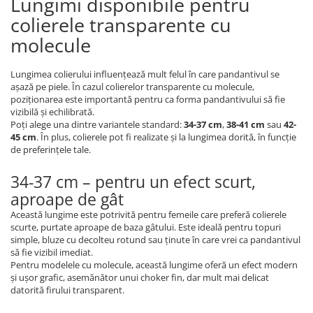
Lungimi disponibile pentru
colierele transparente cu
molecule
Lungimea colierului influențează mult felul în care pandantivul se
așază pe piele. În cazul colierelor transparente cu molecule,
poziționarea este importantă pentru ca forma pandantivului să fie
vizibilă și echilibrată.
Poți alege una dintre variantele standard:
34-37 cm
,
38-41 cm
sau
42-
45 cm
. În plus, colierele pot fi realizate și la lungimea dorită, în funcție
de preferințele tale.
34-37 cm – pentru un efect scurt,
aproape de gât
Această lungime este potrivită pentru femeile care preferă colierele
scurte, purtate aproape de baza gâtului. Este ideală pentru topuri
simple, bluze cu decolteu rotund sau ținute în care vrei ca pandantivul
să fie vizibil imediat.
Pentru modelele cu molecule, această lungime oferă un efect modern
și ușor grafic, asemănător unui choker fin, dar mult mai delicat
datorită firului transparent.