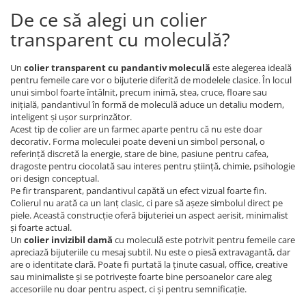
Coliere cu Animale
De ce să alegi un colier
Coliere cu Molecule
transparent cu moleculă?
Coliere Diverse
BRĂȚĂRI
Un
colier transparent cu pandantiv moleculă
este alegerea ideală
pentru femeile care vor o bijuterie diferită de modelele clasice. În locul
BRĂȚĂRI CU ȘNUR REGLABIL
unui simbol foarte întâlnit, precum inimă, stea, cruce, floare sau
Brățări din Aur cu șnur reglabil
inițială, pandantivul în formă de moleculă aduce un detaliu modern,
Brățări din Argint cu șnur reglabil
inteligent și ușor surprinzător.
Acest tip de colier are un farmec aparte pentru că nu este doar
BRĂȚĂRI CU PIETRE SEMIPREȚIOASE
decorativ. Forma moleculei poate deveni un simbol personal, o
Brățări din Aur cu pietre
referință discretă la energie, stare de bine, pasiune pentru cafea,
semiprețioase
dragoste pentru ciocolată sau interes pentru știință, chimie, psihologie
ori design conceptual.
Brățări din Argint cu pietre
Pe fir transparent, pandantivul capătă un efect vizual foarte fin.
semiprețioase
Colierul nu arată ca un lanț clasic, ci pare să așeze simbolul direct pe
Brățări elastice cu pietre
piele. Această construcție oferă bijuteriei un aspect aerisit, minimalist
și foarte actual.
semiprețioase
Un
colier invizibil damă
cu moleculă este potrivit pentru femeile care
BRĂȚĂRI DE PICIOR
apreciază bijuteriile cu mesaj subtil. Nu este o piesă extravagantă, dar
are o identitate clară. Poate fi purtată la ținute casual, office, creative
Brățări de picior din Aur
sau minimaliste și se potrivește foarte bine persoanelor care aleg
Brățări de picior din Argint
accesoriile nu doar pentru aspect, ci și pentru semnificație.
COLIERE