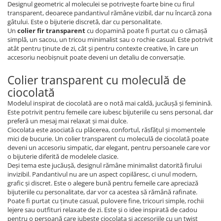
Designul geometric al moleculei se potrivește foarte bine cu firul
transparent, deoarece pandantivul rămâne vizibil, dar nu încarcă zona
gâtului. Este o bijuterie discretă, dar cu personalitate.
Un
colier fir transparent
cu dopamină poate fi purtat cu o cămașă
simplă, un sacou, un tricou minimalist sau o rochie casual. Este potrivit
atât pentru ținute de zi, cât și pentru contexte creative, în care un
accesoriu neobișnuit poate deveni un detaliu de conversație.
Colier transparent cu moleculă de
ciocolată
Modelul inspirat de ciocolată are o notă mai caldă, jucăușă și feminină.
Este potrivit pentru femeile care iubesc bijuteriile cu sens personal, dar
preferă un mesaj mai relaxat și mai dulce.
Ciocolata este asociată cu plăcerea, confortul, răsfățul și momentele
mici de bucurie. Un colier transparent cu moleculă de ciocolată poate
deveni un accesoriu simpatic, dar elegant, pentru persoanele care vor
o bijuterie diferită de modelele clasice.
Deși tema este jucăușă, designul rămâne minimalist datorită firului
invizibil. Pandantivul nu are un aspect copilăresc, ci unul modern,
grafic și discret. Este o alegere bună pentru femeile care apreciază
bijuteriile cu personalitate, dar vor ca acestea să rămână rafinate.
Poate fi purtat cu ținute casual, pulovere fine, tricouri simple, rochii
lejere sau outfituri relaxate de zi. Este și o idee inspirată de cadou
pentru o persoană care iubește ciocolata și accesoriile cu un twist