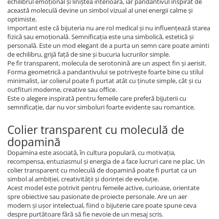
echilibrul emoțional și liniștea interioară, iar pandantivul inspirat de
această moleculă devine un simbol vizual al unei energii calme și
optimiste.
Important este că bijuteria nu are rol medical și nu influențează starea
fizică sau emoțională. Semnificația este una simbolică, estetică și
personală. Este un mod elegant de a purta un semn care poate aminti
de echilibru, grijă față de sine și bucuria lucrurilor simple.
Pe fir transparent, molecula de serotonină are un aspect fin și aerisit.
Forma geometrică a pandantivului se potrivește foarte bine cu stilul
minimalist, iar colierul poate fi purtat atât cu ținute simple, cât și cu
outfituri moderne, creative sau office.
Este o alegere inspirată pentru femeile care preferă bijuterii cu
semnificație, dar nu vor simboluri foarte evidente sau romantice.
Colier transparent cu moleculă de
dopamină
Dopamina este asociată, în cultura populară, cu motivația,
recompensa, entuziasmul și energia de a face lucruri care ne plac. Un
colier transparent cu moleculă de dopamină poate fi purtat ca un
simbol al ambiției, creativității și dorinței de evoluție.
Acest model este potrivit pentru femeile active, curioase, orientate
spre obiective sau pasionate de proiecte personale. Are un aer
modern și ușor intelectual, fiind o bijuterie care poate spune ceva
despre purtătoare fără să fie nevoie de un mesaj scris.