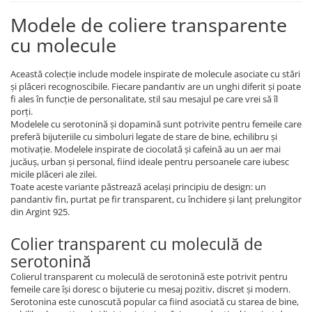
Coliere cu mărgele colorate și
Modele de coliere transparente
Argint
cu molecule
Coliere cu pietre semiprețioase
Această colecție include modele inspirate de molecule asociate cu stări
și plăceri recognoscibile. Fiecare pandantiv are un unghi diferit și poate
fi ales în funcție de personalitate, stil sau mesajul pe care vrei să îl
porți.
Modelele cu serotonină și dopamină sunt potrivite pentru femeile care
preferă bijuteriile cu simboluri legate de stare de bine, echilibru și
motivație. Modelele inspirate de ciocolată și cafeină au un aer mai
jucăuș, urban și personal, fiind ideale pentru persoanele care iubesc
micile plăceri ale zilei.
Toate aceste variante păstrează același principiu de design: un
pandantiv fin, purtat pe fir transparent, cu închidere și lanț prelungitor
din Argint 925.
Colier transparent cu moleculă de
serotonină
Colierul transparent cu moleculă de serotonină este potrivit pentru
femeile care își doresc o bijuterie cu mesaj pozitiv, discret și modern.
Serotonina este cunoscută popular ca fiind asociată cu starea de bine,