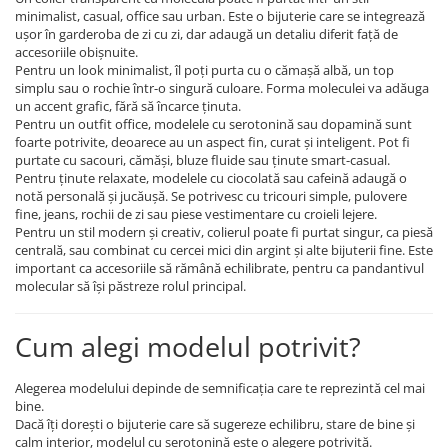
minimalist, casual, office sau urban. Este o bijuterie care se integrează
ușor în garderoba de zi cu zi, dar adaugă un detaliu diferit față de
accesoriile obișnuite.
Pentru un look minimalist, îl poți purta cu o cămașă albă, un top
simplu sau o rochie într-o singură culoare. Forma moleculei va adăuga
un accent grafic, fără să încarce ținuta.
Pentru un outfit office, modelele cu serotonină sau dopamină sunt
foarte potrivite, deoarece au un aspect fin, curat și inteligent. Pot fi
purtate cu sacouri, cămăși, bluze fluide sau ținute smart-casual.
Pentru ținute relaxate, modelele cu ciocolată sau cafeină adaugă o
notă personală și jucăușă. Se potrivesc cu tricouri simple, pulovere
fine, jeans, rochii de zi sau piese vestimentare cu croieli lejere.
Pentru un stil modern și creativ, colierul poate fi purtat singur, ca piesă
centrală, sau combinat cu cercei mici din argint și alte bijuterii fine. Este
important ca accesoriile să rămână echilibrate, pentru ca pandantivul
molecular să își păstreze rolul principal.
Cum alegi modelul potrivit?
Alegerea modelului depinde de semnificația care te reprezintă cel mai
bine.
Dacă îți dorești o bijuterie care să sugereze echilibru, stare de bine și
calm interior, modelul cu serotonină este o alegere potrivită.