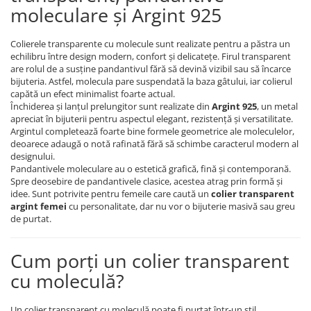
moleculare și Argint 925
Colierele transparente cu molecule sunt realizate pentru a păstra un
echilibru între design modern, confort și delicatețe. Firul transparent
are rolul de a susține pandantivul fără să devină vizibil sau să încarce
bijuteria. Astfel, molecula pare suspendată la baza gâtului, iar colierul
capătă un efect minimalist foarte actual.
Închiderea și lanțul prelungitor sunt realizate din
Argint 925
, un metal
apreciat în bijuterii pentru aspectul elegant, rezistență și versatilitate.
Argintul completează foarte bine formele geometrice ale moleculelor,
deoarece adaugă o notă rafinată fără să schimbe caracterul modern al
designului.
Pandantivele moleculare au o estetică grafică, fină și contemporană.
Spre deosebire de pandantivele clasice, acestea atrag prin formă și
idee. Sunt potrivite pentru femeile care caută un
colier transparent
argint femei
cu personalitate, dar nu vor o bijuterie masivă sau greu
de purtat.
Cum porți un colier transparent
cu moleculă?
Un colier transparent cu moleculă poate fi purtat într-un stil