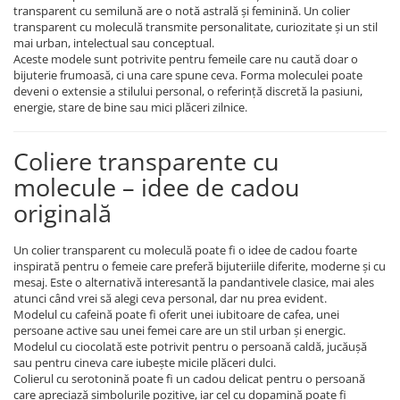
transparent cu semilună are o notă astrală și feminină. Un colier
transparent cu moleculă transmite personalitate, curiozitate și un stil
mai urban, intelectual sau conceptual.
Aceste modele sunt potrivite pentru femeile care nu caută doar o
bijuterie frumoasă, ci una care spune ceva. Forma moleculei poate
deveni o extensie a stilului personal, o referință discretă la pasiuni,
energie, stare de bine sau mici plăceri zilnice.
Coliere transparente cu
molecule – idee de cadou
originală
Un colier transparent cu moleculă poate fi o idee de cadou foarte
inspirată pentru o femeie care preferă bijuteriile diferite, moderne și cu
mesaj. Este o alternativă interesantă la pandantivele clasice, mai ales
atunci când vrei să alegi ceva personal, dar nu prea evident.
Modelul cu cafeină poate fi oferit unei iubitoare de cafea, unei
persoane active sau unei femei care are un stil urban și energic.
Modelul cu ciocolată este potrivit pentru o persoană caldă, jucăușă
sau pentru cineva care iubește micile plăceri dulci.
Colierul cu serotonină poate fi un cadou delicat pentru o persoană
care apreciază simbolurile pozitive, iar cel cu dopamină poate fi