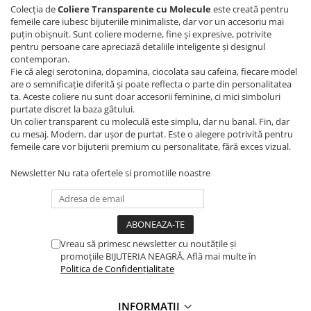
Colecția de
Coliere Transparente cu Molecule
este creată pentru
femeile care iubesc bijuteriile minimaliste, dar vor un accesoriu mai
puțin obișnuit. Sunt coliere moderne, fine și expresive, potrivite
pentru persoane care apreciază detaliile inteligente și designul
contemporan.
Fie că alegi serotonina, dopamina, ciocolata sau cafeina, fiecare model
are o semnificație diferită și poate reflecta o parte din personalitatea
ta. Aceste coliere nu sunt doar accesorii feminine, ci mici simboluri
purtate discret la baza gâtului.
Un colier transparent cu moleculă este simplu, dar nu banal. Fin, dar
cu mesaj. Modern, dar ușor de purtat. Este o alegere potrivită pentru
femeile care vor bijuterii premium cu personalitate, fără exces vizual.
Newsletter
Nu rata ofertele si promotiile noastre
Vreau să primesc newsletter cu noutățile și
promoțiile BIJUTERIA NEAGRĂ. Află mai multe în
Politica de Confidențialitate
INFORMAȚII