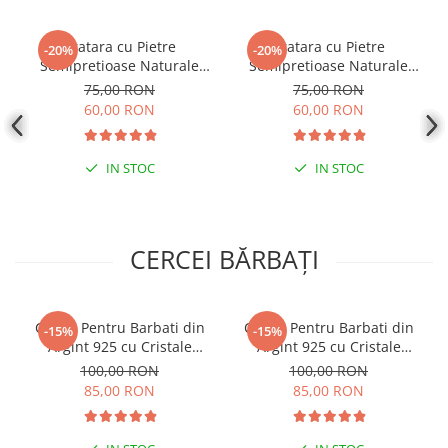
Bratara cu Pietre
Bratara cu Pietre
-20%
-20%
Semipretioase Naturale
Semipretioase Naturale
Agat de 6mm, unisex
Amazonit de 6mm, unisex
75,00 RON
75,00 RON
60,00 RON
60,00 RON
IN STOC
IN STOC
CERCEI BĂRBAȚI
Cercei Pentru Barbati din
Cercei Pentru Barbati din
-15%
-15%
Argint 925 cu Cristale
Argint 925 cu Cristale
Zirconia Argintii
Zirconia Negre
100,00 RON
100,00 RON
85,00 RON
85,00 RON