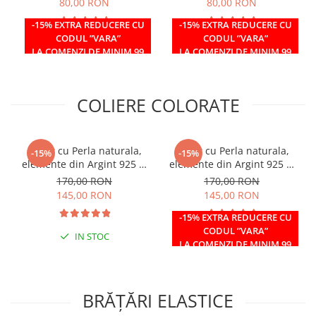
80,00 RON
80,00 RON
Coliere cu mărgele colorate și
-15% EXTRA REDUCERE CU
-15% EXTRA REDUCERE CU
Argint
CODUL ”VARA”
CODUL ”VARA”
IN STOC
IN STOC
Coliere cu pietre semiprețioase
LA COMENZI DE MINIM 99
LA COMENZI DE MINIM 99
RON
RON
COLIERE COLORATE
Colier cu Perla naturala,
Colier cu Perla naturala,
-15%
-15%
elemente din Argint 925 si
elemente din Argint 925 si
margele Miyuki, multicolor
margele Miyuki negre
170,00 RON
170,00 RON
145,00 RON
145,00 RON
-15% EXTRA REDUCERE CU
CODUL ”VARA”
IN STOC
IN STOC
LA COMENZI DE MINIM 99
RON
BRĂȚĂRI ELASTICE