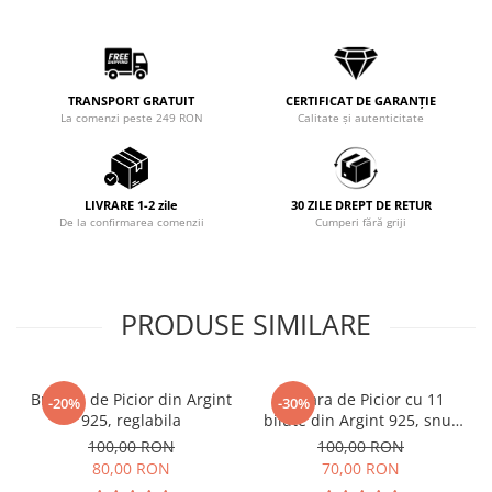
TRANSPORT GRATUIT
CERTIFICAT DE GARANȚIE
La comenzi peste 249 RON
Calitate și autenticitate
LIVRARE 1-2 zile
30 ZILE DREPT DE RETUR
De la confirmarea comenzii
Cumperi fără griji
PRODUSE SIMILARE
Bratara de Picior din Argint
Bratara de Picior cu 11
-20%
-30%
925, reglabila
bilute din Argint 925, snur
reglabil
100,00 RON
100,00 RON
80,00 RON
70,00 RON