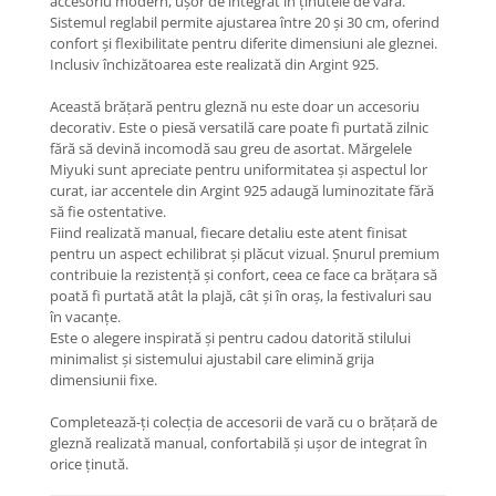
accesoriu modern, ușor de integrat în ținutele de vară.
Coliere cu Flori
Sistemul reglabil permite ajustarea între 20 și 30 cm, oferind
Coliere cu Animale
confort și flexibilitate pentru diferite dimensiuni ale gleznei.
Inclusiv închizătoarea este realizată din Argint 925.
Coliere cu Molecule
Coliere Diverse
Această brățară pentru gleznă nu este doar un accesoriu
BRĂȚĂRI
decorativ. Este o piesă versatilă care poate fi purtată zilnic
fără să devină incomodă sau greu de asortat. Mărgelele
BRĂȚĂRI CU ȘNUR REGLABIL
Miyuki sunt apreciate pentru uniformitatea și aspectul lor
Brățări din Aur cu șnur reglabil
curat, iar accentele din Argint 925 adaugă luminozitate fără
să fie ostentative.
Brățări din Argint cu șnur reglabil
Fiind realizată manual, fiecare detaliu este atent finisat
BRĂȚĂRI CU PIETRE SEMIPREȚIOASE
pentru un aspect echilibrat și plăcut vizual. Șnurul premium
Brățări din Aur cu pietre
contribuie la rezistență și confort, ceea ce face ca brățara să
poată fi purtată atât la plajă, cât și în oraș, la festivaluri sau
semiprețioase
în vacanțe.
Brățări din Argint cu pietre
Este o alegere inspirată și pentru cadou datorită stilului
semiprețioase
minimalist și sistemului ajustabil care elimină grija
Brățări elastice cu pietre
dimensiunii fixe.
semiprețioase
Completează-ți colecția de accesorii de vară cu o brățară de
BRĂȚĂRI DE PICIOR
gleznă realizată manual, confortabilă și ușor de integrat în
Brățări de picior din Aur
orice ținută.
Brățări de picior din Argint