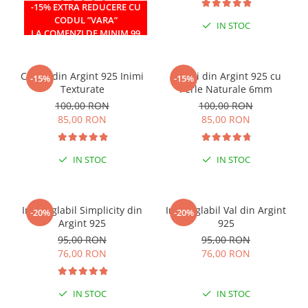
-15% EXTRA REDUCERE CU
CODUL ”VARA”
IN STOC
IN STOC
LA COMENZI DE MINIM 99
RON
Cercei din Argint 925 Inimi
Cercei din Argint 925 cu
-15%
-15%
Texturate
Perle Naturale 6mm
100,00 RON
100,00 RON
85,00 RON
85,00 RON
IN STOC
IN STOC
Inel reglabil Simplicity din
Inel reglabil Val din Argint
-20%
-20%
Argint 925
925
95,00 RON
95,00 RON
76,00 RON
76,00 RON
IN STOC
IN STOC