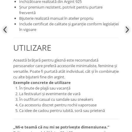
Închizătoare realizată din Argint 925
Șnur premium rezistent, potrivit pentru purtare
frecventă
Bijuterie realizată manual în atelier propriu
Include certificat de calitate și garanție conform legislației
în vigoare
UTILIZARE
Această brățară pentru gleznă este recomandată
persoanelor care preferă accesoriile minimaliste, feminine și
versatile. Poate fi purtată atât individual, cât și în combinație
cu alte bijuterii fine din argint.
Exemple concrete de utilizare
În ținute de plajă sau vacanță
La festivaluri și evenimente de vară
În outfituri casual cu sandale sau sneakers
Ca accesoriu discret pentru rochii vaporoase
Ca idee de cadou pentru iubită, soră sau prietenă
„Mi-e teamă că nu mi se potrivește dimensiunea.”