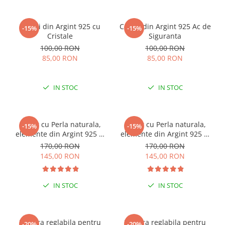
Cercei din Argint 925 cu
Cercei din Argint 925 Ac de
-15%
-15%
Cristale
Siguranta
100,00 RON
100,00 RON
85,00 RON
85,00 RON
IN STOC
IN STOC
Colier cu Perla naturala,
Colier cu Perla naturala,
-15%
-15%
elemente din Argint 925 si
elemente din Argint 925 si
margele Miyuki, multicolor
margele Miyuki, verde/kiwi
170,00 RON
170,00 RON
145,00 RON
145,00 RON
IN STOC
IN STOC
Bratara reglabila pentru
Bratara reglabila pentru
-20%
-20%