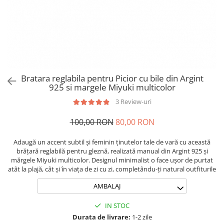
Brățări din Argint cu pietre
Coliere Transparente cu Cruce
semiprețioase
Coliere Transparente cu Stea
Brățări elastice cu pietre
Coliere Transparente cu Soare
semiprețioase
Coliere Transparente cu Semilună
LĂNȚIȘOARE ARGINT
Coliere Transparente cu Zodii
Coliere Transparente cu Perle
Bratara reglabila pentru Picior cu bile din Argint
Coliere Transparente cu Initiale
925 si margele Miyuki multicolor
Coliere Transparente cu Flori
3 Review-uri
Coliere Transparente cu Animale
100,00 RON
80,00 RON
Coliere Transparente cu Molecule
Coliere Transparente cu Pietre
Adaugă un accent subtil și feminin ținutelor tale de vară cu această
Naturale
brățară reglabilă pentru gleznă, realizată manual din Argint 925 și
Coliere Transparente Diverse
mărgele Miyuki multicolor. Designul minimalist o face ușor de purtat
atât la plajă, cât și în viața de zi cu zi, completându-ți natural outfiturile
LĂNȚIȘOARE ARGINT
AMBALAJ
Lănțișoare cu Inimioare
Lănțișoare cu Cruce
IN STOC
Lănțișoare cu Stea
Durata de livrare:
1-2 zile