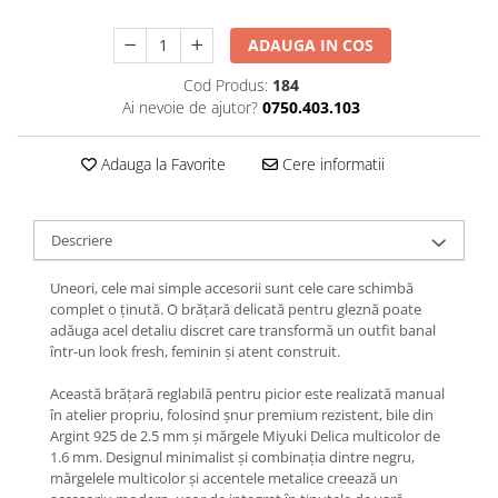
Lănțișoare cu Soare
Lănțișoare cu Semilună
ADAUGA IN COS
Lănțișoare cu Zodii
Cod Produs:
184
Lănțișoare cu Animale
Ai nevoie de ajutor?
0750.403.103
Lănțișoare cu Molecule
Lănțișoare cu Pietre Naturale
Adauga la Favorite
Cere informatii
Lănțișoare Argint Diverse
COLIERE CU PERLE
Descriere
Coliere cu Perle Naturale
Coliere cu Perle Preciosa
Uneori, cele mai simple accesorii sunt cele care schimbă
COLIERE ȘNUR REGLABIL
complet o ținută. O brățară delicată pentru gleznă poate
adăuga acel detaliu discret care transformă un outfit banal
Coliere cu Inimioare
într-un look fresh, feminin și atent construit.
Coliere cu Cruce
Coliere cu Stea
Această brățară reglabilă pentru picior este realizată manual
în atelier propriu, folosind șnur premium rezistent, bile din
Coliere cu Soare
Argint 925 de 2.5 mm și mărgele Miyuki Delica multicolor de
Coliere cu Semilună
1.6 mm. Designul minimalist și combinația dintre negru,
mărgelele multicolor și accentele metalice creează un
Coliere cu Zodii