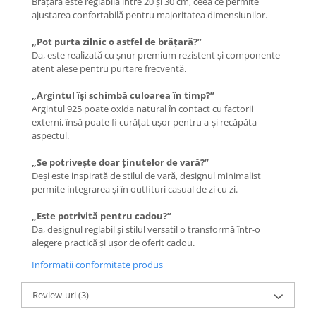
Brățara este reglabilă între 20 și 30 cm, ceea ce permite
ajustarea confortabilă pentru majoritatea dimensiunilor.
„Pot purta zilnic o astfel de brățară?”
Da, este realizată cu șnur premium rezistent și componente
atent alese pentru purtare frecventă.
„Argintul își schimbă culoarea în timp?”
Argintul 925 poate oxida natural în contact cu factorii
externi, însă poate fi curățat ușor pentru a-și recăpăta
aspectul.
„Se potrivește doar ținutelor de vară?”
Deși este inspirată de stilul de vară, designul minimalist
permite integrarea și în outfituri casual de zi cu zi.
„Este potrivită pentru cadou?”
Da, designul reglabil și stilul versatil o transformă într-o
alegere practică și ușor de oferit cadou.
Informatii conformitate produs
Review-uri
(3)