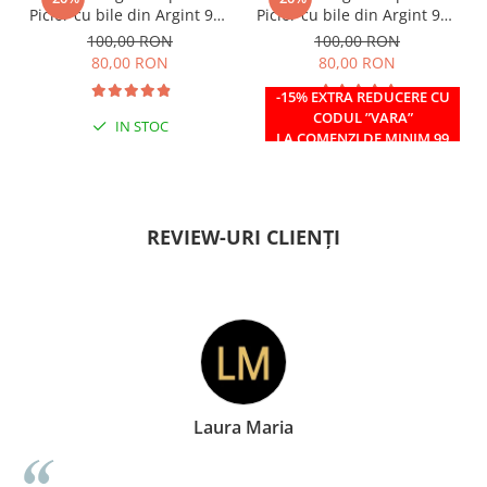
Picior cu bile din Argint 925
Picior cu bile din Argint 925
si margele Miyuki rosii
si margele Miyuki verzi
100,00 RON
100,00 RON
80,00 RON
80,00 RON
-15% EXTRA REDUCERE CU
CODUL ”VARA”
IN STOC
IN STOC
LA COMENZI DE MINIM 99
RON
REVIEW-URI CLIENȚI
aria
Doina George