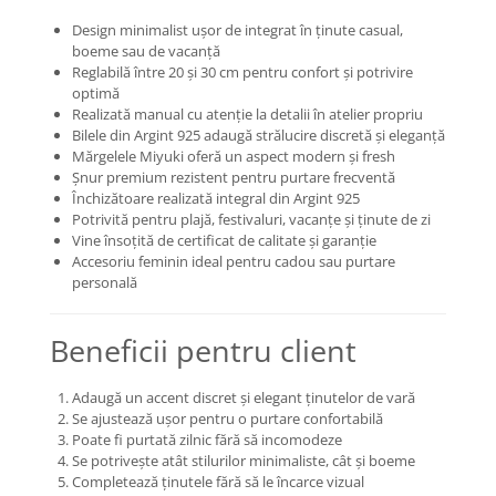
COLIERE
Design minimalist ușor de integrat în ținute casual,
boeme sau de vacanță
Coliere cu mărgele colorate și
Reglabilă între 20 și 30 cm pentru confort și potrivire
Argint
optimă
Coliere cu pietre semiprețioase
Realizată manual cu atenție la detalii în atelier propriu
Bilele din Argint 925 adaugă strălucire discretă și eleganță
Mărgelele Miyuki oferă un aspect modern și fresh
Șnur premium rezistent pentru purtare frecventă
Închizătoare realizată integral din Argint 925
Potrivită pentru plajă, festivaluri, vacanțe și ținute de zi
Vine însoțită de certificat de calitate și garanție
Accesoriu feminin ideal pentru cadou sau purtare
personală
Beneficii pentru client
Adaugă un accent discret și elegant ținutelor de vară
Se ajustează ușor pentru o purtare confortabilă
Poate fi purtată zilnic fără să incomodeze
Se potrivește atât stilurilor minimaliste, cât și boeme
Completează ținutele fără să le încarce vizual