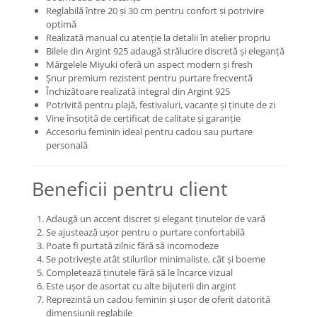
Reglabilă între 20 și 30 cm pentru confort și potrivire
Coliere cu mărgele colorate și
optimă
Argint
Realizată manual cu atenție la detalii în atelier propriu
Coliere cu pietre semiprețioase
Bilele din Argint 925 adaugă strălucire discretă și eleganță
Mărgelele Miyuki oferă un aspect modern și fresh
Șnur premium rezistent pentru purtare frecventă
Închizătoare realizată integral din Argint 925
Potrivită pentru plajă, festivaluri, vacanțe și ținute de zi
Vine însoțită de certificat de calitate și garanție
Accesoriu feminin ideal pentru cadou sau purtare
personală
Beneficii pentru client
Adaugă un accent discret și elegant ținutelor de vară
Se ajustează ușor pentru o purtare confortabilă
Poate fi purtată zilnic fără să incomodeze
Se potrivește atât stilurilor minimaliste, cât și boeme
Completează ținutele fără să le încarce vizual
Este ușor de asortat cu alte bijuterii din argint
Reprezintă un cadou feminin și ușor de oferit datorită
dimensiunii reglabile