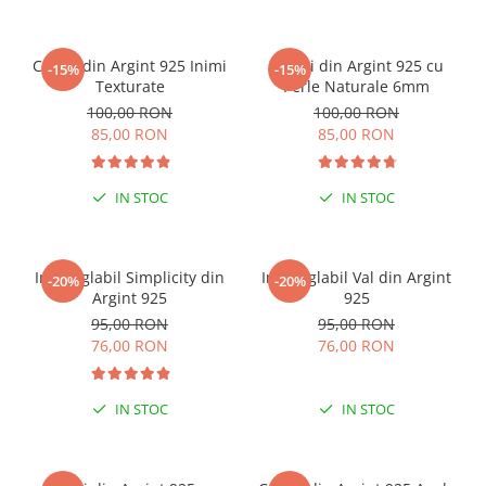
PENTRU ZILE ÎNSORITE
PENTRU ZILE ÎNSORITE
Cercei din Argint 925 Inimi
Cercei din Argint 925 cu
-15%
-15%
Texturate
Perle Naturale 6mm
100,00 RON
100,00 RON
85,00 RON
85,00 RON
IN STOC
IN STOC
Inel reglabil Simplicity din
Inel reglabil Val din Argint
-20%
-20%
Argint 925
925
95,00 RON
95,00 RON
76,00 RON
76,00 RON
IN STOC
IN STOC