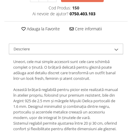
Lănțișoare cu Semilună
Cod Produs:
150
Lănțișoare cu Zodii
Ai nevoie de ajutor?
0750.403.103
Lănțișoare cu Animale
Lănțișoare cu Molecule
Adauga la Favorite
Cere informatii
Lănțișoare cu Pietre Naturale
Lănțișoare Argint Diverse
COLIERE CU PERLE
Descriere
Coliere cu Perle Naturale
Uneori, cele mai simple accesorii sunt cele care schimbă
Coliere cu Perle Preciosa
complet o ținută. O brățară delicată pentru gleznă poate
COLIERE ȘNUR REGLABIL
adăuga acel detaliu discret care transformă un outfit banal
într-un look fresh, feminin și atent construit.
Coliere cu Inimioare
Coliere cu Cruce
Această brățară reglabilă pentru picior este realizată manual
în atelier propriu, folosind șnur premium rezistent, bile din
Coliere cu Stea
Argint 925 de 2.5 mm și mărgele Miyuki Delica portocalii de
Coliere cu Soare
1.6 mm. Designul minimalist și combinația dintre negru,
Coliere cu Semilună
portocaliu și accentele metalice creează un accesoriu
modern, ușor de integrat în ținutele de vară.
Coliere cu Zodii
Sistemul reglabil permite ajustarea între 20 și 30 cm, oferind
Coliere cu Flori
confort și flexibilitate pentru diferite dimensiuni ale gleznei.