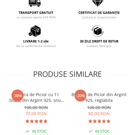
TRANSPORT GRATUIT
CERTIFICAT DE GARANȚIE
La comenzi peste 249 RON
Calitate și autenticitate
LIVRARE 1-2 zile
30 ZILE DREPT DE RETUR
De la confirmarea comenzii
Cumperi fără griji
PRODUSE SIMILARE
Bratara de Picior cu 11
Bratara de Picior din Argint
-30%
-20%
bilute din Argint 925, snur
925, reglabila
reglabil
100,00 RON
100,00 RON
70,00 RON
80,00 RON
IN STOC
IN STOC