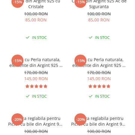
Cercei din Argint 925 cu
Cercei din Argint 925 Ac de
-15%
-15%
Cristale
Siguranta
100,00 RON
100,00 RON
85,00 RON
85,00 RON
IN STOC
IN STOC
Colier cu Perla naturala,
Colier cu Perla naturala,
-15%
-15%
elemente din Argint 925 si
elemente din Argint 925 si
margele Miyuki, multicolor
margele Miyuki, verde/kiwi
170,00 RON
170,00 RON
145,00 RON
145,00 RON
IN STOC
IN STOC
ESENȚIAL VARA ACEASTA
ESENȚIAL VARA ACEASTA
Bratara reglabila pentru
Bratara reglabila pentru
-20%
-20%
Picior cu bile din Argint 925
Picior cu bile din Argint 925
si margele Miyuki rosii
si margele Miyuki verzi
100,00 RON
100,00 RON