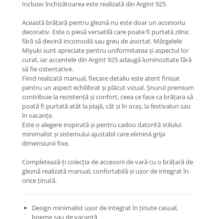
Inclusiv închizătoarea este realizată din Argint 925.
Coliere cu Animale
Coliere cu Molecule
Această brățară pentru gleznă nu este doar un accesoriu
Coliere Diverse
decorativ. Este o piesă versatilă care poate fi purtată zilnic
fără să devină incomodă sau greu de asortat. Mărgelele
BRĂȚĂRI
Miyuki sunt apreciate pentru uniformitatea și aspectul lor
BRĂȚĂRI CU ȘNUR REGLABIL
curat, iar accentele din Argint 925 adaugă luminozitate fără
să fie ostentative.
Brățări din Aur cu șnur reglabil
Fiind realizată manual, fiecare detaliu este atent finisat
Brățări din Argint cu șnur reglabil
pentru un aspect echilibrat și plăcut vizual. Șnurul premium
BRĂȚĂRI CU PIETRE SEMIPREȚIOASE
contribuie la rezistență și confort, ceea ce face ca brățara să
poată fi purtată atât la plajă, cât și în oraș, la festivaluri sau
Brățări din Aur cu pietre
în vacanțe.
semiprețioase
Este o alegere inspirată și pentru cadou datorită stilului
Brățări din Argint cu pietre
minimalist și sistemului ajustabil care elimină grija
semiprețioase
dimensiunii fixe.
Brățări elastice cu pietre
Completează-ți colecția de accesorii de vară cu o brățară de
semiprețioase
gleznă realizată manual, confortabilă și ușor de integrat în
BRĂȚĂRI DE PICIOR
orice ținută.
Brățări de picior din Aur
Brățări de picior din Argint
Design minimalist ușor de integrat în ținute casual,
COLIERE
boeme sau de vacanță