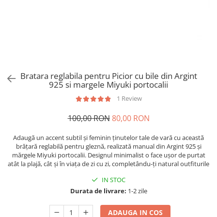
Brățări din Argint cu pietre
Coliere Transparente cu Stea
semiprețioase
Coliere Transparente cu Soare
Brățări elastice cu pietre
Coliere Transparente cu Semilună
semiprețioase
Coliere Transparente cu Zodii
LĂNȚIȘOARE ARGINT
Coliere Transparente cu Perle
Coliere Transparente cu Initiale
Bratara reglabila pentru Picior cu bile din Argint
Coliere Transparente cu Flori
925 si margele Miyuki portocalii
Coliere Transparente cu Animale
1 Review
Coliere Transparente cu Molecule
100,00 RON
80,00 RON
Coliere Transparente cu Pietre
Naturale
Adaugă un accent subtil și feminin ținutelor tale de vară cu această
Coliere Transparente Diverse
brățară reglabilă pentru gleznă, realizată manual din Argint 925 și
LĂNȚIȘOARE ARGINT
mărgele Miyuki portocalii. Designul minimalist o face ușor de purtat
atât la plajă, cât și în viața de zi cu zi, completându-ți natural outfiturile
Lănțișoare cu Inimioare
IN STOC
Lănțișoare cu Cruce
Durata de livrare:
1-2 zile
Lănțișoare cu Stea
Lănțișoare cu Soare
ADAUGA IN COS