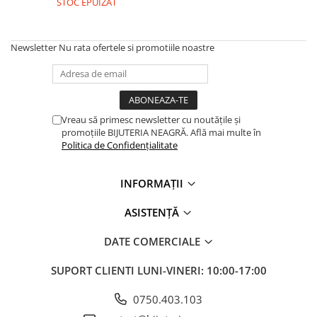
STOC EPUIZAT
Lănțișoare cu Soare
Lănțișoare cu Semilună
Lănțișoare cu Zodii
Newsletter
Nu rata ofertele si promotiile noastre
Lănțișoare cu Animale
Lănțișoare cu Molecule
Lănțișoare cu Pietre Naturale
Lănțișoare Argint Diverse
Vreau să primesc newsletter cu noutățile și
COLIERE CU PERLE
promoțiile BIJUTERIA NEAGRĂ. Află mai multe în
Politica de Confidențialitate
Coliere cu Perle Naturale
Coliere cu Perle Preciosa
INFORMAȚII
COLIERE ȘNUR REGLABIL
ASISTENȚĂ
Coliere cu Inimioare
Coliere cu Cruce
DATE COMERCIALE
Coliere cu Stea
Coliere cu Soare
SUPORT CLIENTI
LUNI-VINERI: 10:00-17:00
Coliere cu Semilună
0750.403.103
Coliere cu Zodii