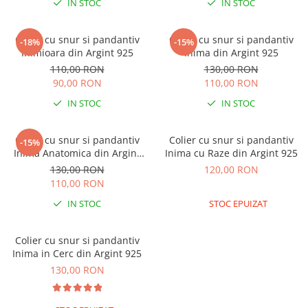
IN STOC
IN STOC
Brățări din Argint cu pietre
Coliere Transparente cu Cruce
semiprețioase
Coliere Transparente cu Stea
Brățări elastice cu pietre
Colier cu snur si pandantiv
Colier cu snur si pandantiv
-18%
-15%
Coliere Transparente cu Soare
semiprețioase
Inimioara din Argint 925
Inima din Argint 925
Coliere Transparente cu Semilună
LĂNȚIȘOARE ARGINT
110,00 RON
130,00 RON
Coliere Transparente cu Zodii
90,00 RON
110,00 RON
Coliere Transparente cu Perle
IN STOC
IN STOC
Coliere Transparente cu Initiale
Coliere Transparente cu Flori
Colier cu snur si pandantiv
Colier cu snur si pandantiv
-15%
Coliere Transparente cu Animale
Inima Anatomica din Argint
Inima cu Raze din Argint 925
925
Coliere Transparente cu Molecule
130,00 RON
120,00 RON
110,00 RON
Coliere Transparente cu Pietre
Naturale
IN STOC
STOC EPUIZAT
Coliere Transparente Diverse
LĂNȚIȘOARE ARGINT
Colier cu snur si pandantiv
Inima in Cerc din Argint 925
Lănțișoare cu Inimioare
130,00 RON
Lănțișoare cu Cruce
Lănțișoare cu Stea