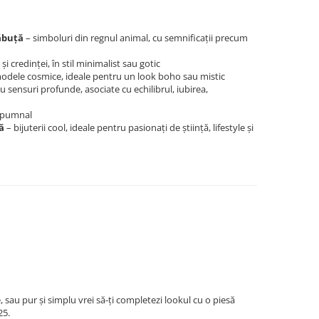
lăbuță
– simboluri din regnul animal, cu semnificații precum
i și credinței, în stil minimalist sau gotic
odele cosmice, ideale pentru un look boho sau mistic
cu sensuri profunde, asociate cu echilibrul, iubirea,
, pumnal
ă
– bijuterii cool, ideale pentru pasionați de știință, lifestyle și
 sau pur și simplu vrei să-ți completezi lookul cu o piesă
25.