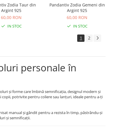
tiv Zodia Taur din
Pandantiv Zodia Gemeni din
Argint 925
Argint 925
60,00 RON
60,00 RON
IN STOC
IN STOC
1
2
luri personale în
oluri și forme care îmbină semnificația, designul modern și
copii, potrivite pentru coliere sau lanțuri, ideale pentru a-ți
finisat manual și gândit pentru a rezista în timp, păstrându-și
ri și semnificații.