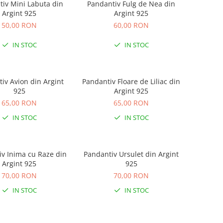
iv Mini Labuta din
Pandantiv Fulg de Nea din
Argint 925
Argint 925
50,00 RON
60,00 RON
IN STOC
IN STOC
iv Avion din Argint
Pandantiv Floare de Liliac din
925
Argint 925
65,00 RON
65,00 RON
IN STOC
IN STOC
v Inima cu Raze din
Pandantiv Ursulet din Argint
Argint 925
925
70,00 RON
70,00 RON
IN STOC
IN STOC