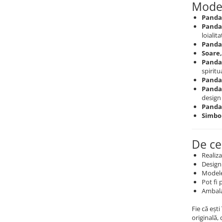
Model
Pandan
Pandan
loialit
Pandan
Soare,
Pandan
spiritu
Panda
Pandan
design 
Pandan
Simbol
De ce
Realiz
Design 
Modele 
Pot fi 
Ambalaj
Fie că eșt
originală,