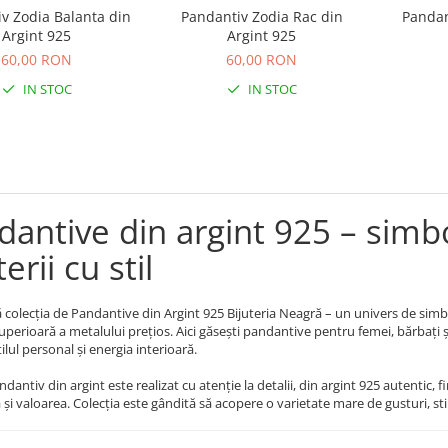
v Zodia Balanta din
Pandantiv Zodia Rac din
Pandan
Argint 925
Argint 925
60,00 RON
60,00 RON
IN STOC
IN STOC
dantive din argint 925 – simbo
terii cu stil
colecția de Pandantive din Argint 925 Bijuteria Neagră – un univers de simb
superioară a metalului prețios. Aici găsești pandantive pentru femei, bărbați și 
ilul personal și energia interioară.
ndantiv din argint este realizat cu atenție la detalii, din argint 925 autentic, 
 și valoarea. Colecția este gândită să acopere o varietate mare de gusturi, stilu