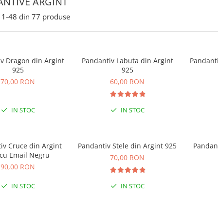
NTIVE ARGINT
1-
48
din
77
produse
v Dragon din Argint
Pandantiv Labuta din Argint
Pandanti
925
925
70,00 RON
60,00 RON
IN STOC
IN STOC
iv Cruce din Argint
Pandantiv Stele din Argint 925
Pandant
 cu Email Negru
70,00 RON
90,00 RON
IN STOC
IN STOC