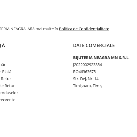
JUTERIA NEAGRĂ. Află mai multe în
Politica de Confidențialitate
ȚĂ
DATE COMERCIALE
BIJUTERIA NEAGRA MN S.R.L.
păr
J2022002923354
 Plată
RO46363675
e Retur
Str. Dej, Nr. 14
de Retur
Timișoara, Timiș
Produselor
frecvente