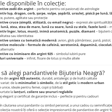
e disponibile în colecție:
tive zodii din argint
– perfecte pentru cei pasionați de astrologie
tiv lup, dragon, cerb, șarpe, vulpe, șopârlă, ursuleț, pisică pe lună, 
ate, putere, agilitate sau protecție
tive cruce (simplă, stilizată, cu email negru)
– expresii ale spiritualități
 lună, stea, stea de mare, lună cu soare, lună cu stele, fazele lunii
– m
tiv înger, lotus, munți, inimă anatomică, puzzle, diamant
– bijuterii 
alitatea sau identitatea
ntive unisex cu tematică modernă
: avion, glob pământesc, pană, pistol
tive molecule – formule de cafeină, serotonină, dopamină, ciocolat
alternativ
tive cu inimioare din argint 925
– simbolul iubirii pure
uri universale
– infinit, floare de lotus și multe altele
 să alegi pandantivele Bijuteria Neagră?
ate din
argint 925 autentic
, durabil, antialergic și de înaltă calitate
variat: de la
minimalist
la
simbolic
, de la
stil gotic
la
modern urban
unice, ideale pentru femei, copii și bărbați
purtate la
lanțuri, coliere sau șnururi reglabile
 elegant și certificat de garanție inclus – perfecte și pentru cadouri
i în căutarea unui pandantiv cu simbol personal, a unui cadou cu semnificație,
 colecția noastră îți oferă o selecție impresionantă de pandantive din argint 9