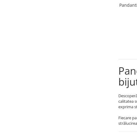
Pandanti
Pan
biju
Descoperă 
calitatea 
exprima st
Fiecare pa
strălucirea