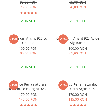
95,00 RON
95,00 RON
76,00 RON
76,00 RON
IN STOC
IN STOC
Cercei din Argint 925 cu
Cercei din Argint 925 Ac de
-15%
-15%
Cristale
Siguranta
100,00 RON
100,00 RON
85,00 RON
85,00 RON
IN STOC
IN STOC
Colier cu Perla naturala,
Colier cu Perla naturala,
-15%
-15%
elemente din Argint 925 si
elemente din Argint 925 si
margele Miyuki, multicolor
margele Miyuki, verde/kiwi
170,00 RON
170,00 RON
145,00 RON
145,00 RON