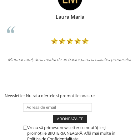
Laura Maria
Do
modul de ambalare pana la calitatea produselor.
Totul la superlativ! Pro
Newsletter
Nu rata ofertele si promotiile noastre
Vreau să primesc newsletter cu noutățile și
promoțiile BIJUTERIA NEAGRĂ. Află mai multe în
Politica de Confidențialitate