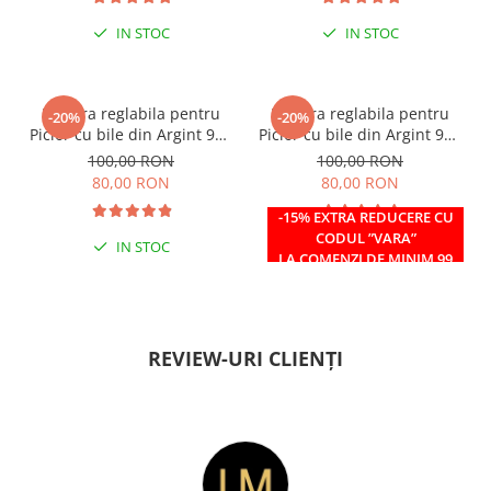
IN STOC
IN STOC
Bratara reglabila pentru
Bratara reglabila pentru
-20%
-20%
Picior cu bile din Argint 925
Picior cu bile din Argint 925
si margele Miyuki rosii
si margele Miyuki verzi
100,00 RON
100,00 RON
80,00 RON
80,00 RON
-15% EXTRA REDUCERE CU
CODUL ”VARA”
IN STOC
IN STOC
LA COMENZI DE MINIM 99
RON
REVIEW-URI CLIENȚI