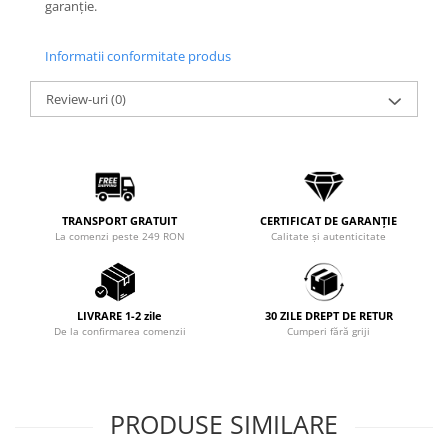
garanție.
Coliere cu Flori
Coliere cu Animale
Informatii conformitate produs
Coliere cu Molecule
Coliere Diverse
Review-uri
(0)
BRĂȚĂRI
BRĂȚĂRI CU ȘNUR REGLABIL
Brățări din Aur cu șnur reglabil
Brățări din Argint cu șnur reglabil
BRĂȚĂRI CU PIETRE SEMIPREȚIOASE
TRANSPORT GRATUIT
CERTIFICAT DE GARANȚIE
La comenzi peste 249 RON
Calitate și autenticitate
Brățări din Aur cu pietre
semiprețioase
Brățări din Argint cu pietre
semiprețioase
LIVRARE 1-2 zile
30 ZILE DREPT DE RETUR
De la confirmarea comenzii
Cumperi fără griji
Brățări elastice cu pietre
semiprețioase
BRĂȚĂRI DE PICIOR
PRODUSE SIMILARE
Brățări de picior din Aur
Brățări de picior din Argint