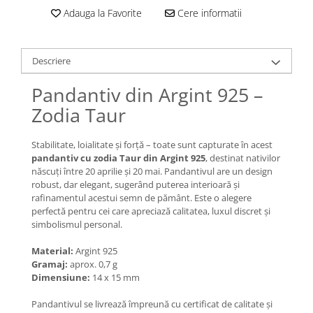
Lănțișoare cu Soare
Adauga la Favorite
Cere informatii
Lănțișoare cu Semilună
Lănțișoare cu Zodii
Lănțișoare cu Animale
Descriere
Lănțișoare cu Molecule
Pandantiv din Argint 925 –
Lănțișoare cu Pietre Naturale
Zodia Taur
Lănțișoare Argint Diverse
COLIERE CU PERLE
Stabilitate, loialitate și forță – toate sunt capturate în acest
Coliere cu Perle Naturale
pandantiv cu zodia Taur din Argint 925
, destinat nativilor
Coliere cu Perle Preciosa
născuți între 20 aprilie și 20 mai. Pandantivul are un design
robust, dar elegant, sugerând puterea interioară și
COLIERE ȘNUR REGLABIL
rafinamentul acestui semn de pământ. Este o alegere
Coliere cu Inimioare
perfectă pentru cei care apreciază calitatea, luxul discret și
simbolismul personal.
Coliere cu Cruce
Coliere cu Stea
Material:
Argint 925
Gramaj:
aprox. 0,7 g
Coliere cu Soare
Dimensiune:
14 x 15 mm
Coliere cu Semilună
Coliere cu Zodii
Pandantivul se livrează împreună cu certificat de calitate și