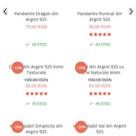
COLIERE
Pandantiv Dragon din
Pandantiv Pumnal din
Coliere cu mărgele colorate și
Argint 925
Argint 925
Argint
70,00 RON
90,00 RON
Coliere cu pietre semiprețioase
IN STOC
IN STOC
Cercei din Argint 925 Inimi
Cercei din Argint 925 cu
-15%
-15%
Texturate
Perle Naturale 6mm
100,00 RON
100,00 RON
85,00 RON
85,00 RON
IN STOC
IN STOC
Inel reglabil Simplicity din
Inel reglabil Val din Argint
-20%
-20%
Argint 925
925