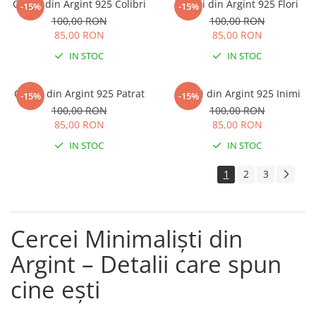
Cercei din Argint 925 Colibri
Cercei din Argint 925 Flori
-15%
-15%
100,00 RON
100,00 RON
85,00 RON
85,00 RON
IN STOC
IN STOC
Cercei din Argint 925 Patrat
Cercei din Argint 925 Inimi
-15%
-15%
100,00 RON
100,00 RON
85,00 RON
85,00 RON
IN STOC
IN STOC
1
2
3
Cercei Minimaliști din
Argint – Detalii care spun
cine ești