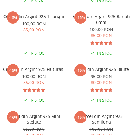
IN STOC
IN STOC
Cercei din Argint 925 Triunghi
Cercei din Argint 925 Banuti
-15%
-15%
6mm
100,00 RON
100,00 RON
85,00 RON
85,00 RON
IN STOC
IN STOC
Cercei din Argint 925 Fluturasi
Cercei din Argint 925 Bilute
-15%
-16%
100,00 RON
95,00 RON
85,00 RON
80,00 RON
IN STOC
IN STOC
Cercei din Argint 925 Mini
Cercei din Argint 925
-16%
-15%
Stelute
Semiluna
95,00 RON
100,00 RON