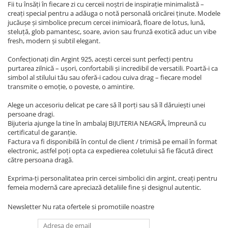
Fii tu însăți în fiecare zi cu cerceii noștri de inspirație minimalistă –
creați special pentru a adăuga o notă personală oricărei ținute. Modele
jucăușe și simbolice precum cercei inimioară, floare de lotus, lună,
steluță, glob pamantesc, soare, avion sau frunză exotică aduc un vibe
fresh, modern și subtil elegant.
Confecționați din Argint 925, acești cercei sunt perfecți pentru
purtarea zilnică – ușori, confortabili și incredibil de versatili. Poartă-i ca
simbol al stilului tău sau oferă-i cadou cuiva drag – fiecare model
transmite o emoție, o poveste, o amintire.
Alege un accesoriu delicat pe care să îl porți sau să îl dăruiești unei
persoane dragi.
Bijuteria ajunge la tine în ambalaj BIJUTERIA NEAGRĂ, împreună cu
certificatul de garanție.
Factura va fi disponibilă în contul de client / trimisă pe email în format
electronic, astfel poți opta ca expedierea coletului să fie făcută direct
către persoana dragă.
Exprima-ți personalitatea prin cercei simbolici din argint, creați pentru
femeia modernă care apreciază detaliile fine și designul autentic.
Newsletter
Nu rata ofertele si promotiile noastre