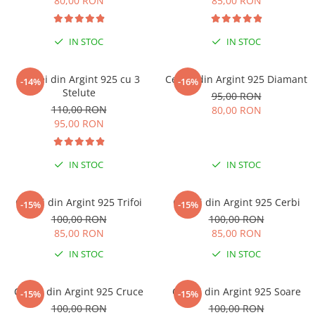
80,00 RON
85,00 RON
IN STOC
IN STOC
Cercei din Argint 925 cu 3
Cercei din Argint 925 Diamant
-14%
-16%
Stelute
95,00 RON
110,00 RON
80,00 RON
95,00 RON
IN STOC
IN STOC
Cercei din Argint 925 Trifoi
Cercei din Argint 925 Cerbi
-15%
-15%
100,00 RON
100,00 RON
85,00 RON
85,00 RON
IN STOC
IN STOC
Cercei din Argint 925 Cruce
Cercei din Argint 925 Soare
-15%
-15%
100,00 RON
100,00 RON