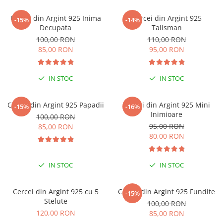
Coliere cu Animale
Coliere cu Molecule
Cercei din Argint 925 Inima
Cercei din Argint 925
-15%
-14%
Decupata
Talisman
Coliere Diverse
100,00 RON
110,00 RON
BRĂȚĂRI
85,00 RON
95,00 RON
BRĂȚĂRI CU ȘNUR REGLABIL
Brățări din Aur cu șnur reglabil
IN STOC
IN STOC
Brățări din Argint cu șnur reglabil
BRĂȚĂRI CU PIETRE SEMIPREȚIOASE
Cercei din Argint 925 Papadii
Cercei din Argint 925 Mini
-15%
-16%
Brățări din Aur cu pietre
Inimioare
100,00 RON
semiprețioase
95,00 RON
85,00 RON
Brățări din Argint cu pietre
80,00 RON
semiprețioase
Brățări elastice cu pietre
IN STOC
IN STOC
semiprețioase
BRĂȚĂRI DE PICIOR
Cercei din Argint 925 cu 5
Cercei din Argint 925 Fundite
-15%
Brățări de picior din Aur
Stelute
100,00 RON
Brățări de picior din Argint
120,00 RON
85,00 RON
COLIERE