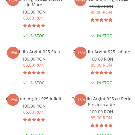
-15%
-14%
de Mare
110,00 RON
100,00 RON
95,00 RON
85,00 RON
IN STOC
IN STOC
Cercei din Argint 925 Stea
Cercei din Argint 925 Labute
-15%
-15%
100,00 RON
100,00 RON
85,00 RON
85,00 RON
IN STOC
IN STOC
Cercei din Argint 925 Infinit
Cercei din Argint 925 cu Perle
-15%
-15%
Preciosa albe
100,00 RON
100,00 RON
85,00 RON
85,00 RON