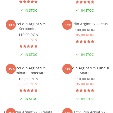
Coliere cu mărgele colorate și
IN STOC
IN STOC
Argint
Coliere cu pietre semiprețioase
Cercei din Argint 925
Cercei din Argint 925 Lotus
-14%
-15%
Serotonina
100,00 RON
110,00 RON
85,00 RON
95,00 RON
IN STOC
IN STOC
Cercei din Argint 925
Cercei din Argint 925 Luna si
-15%
-14%
Inimioare Conectate
Soare
100,00 RON
110,00 RON
85,00 RON
95,00 RON
IN STOC
IN STOC
Cercei din Argint 925 Stelute
Cercei LOVE din Argint 925