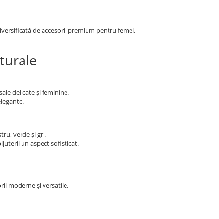
diversificată de accesorii premium pentru femei.
turale
ale delicate și feminine.
elegante.
ru, verde și gri.
juterii un aspect sofisticat.
rii moderne și versatile.