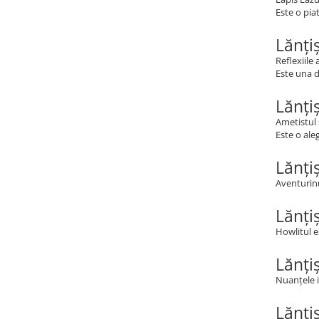
Este o pia
Lănți
Reflexiile 
Este una d
Lănți
Ametistul 
Este o ale
Lănți
Aventurinu
Lănți
Howlitul e
Lănți
Nuanțele i
Lănți