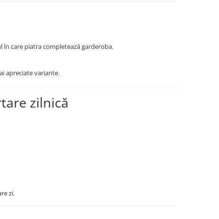
ul în care piatra completează garderoba.
ai apreciate variante.
tare zilnică
re zi.