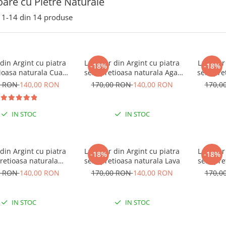
oare cu Pietre Naturale
1-
14
din
14
produse
 din Argint cu piatra
Lantisor din Argint cu piatra
Lantisor
-18%
-18%
ioasa naturala Cuart
semipretioasa naturala Agat
semipret
Roz
Indian
0 RON
140,00 RON
170,00 RON
140,00 RON
170,0
IN STOC
IN STOC
 din Argint cu piatra
Lantisor din Argint cu piatra
Lantisor
-18%
-18%
retioasa naturala
semipretioasa naturala Lava
semipret
Labradorit
0 RON
140,00 RON
170,00 RON
140,00 RON
170,0
IN STOC
IN STOC