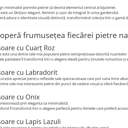
gn minimalist permite pietrei să devină elementul central al bijuteriei.
 este un lănțișor elegant, feminin și ușor de integrat în orice garderobă.
atră aduce o identitate vizuală distinctă, transformând colecția într-o gamă 
operă frumusețea fiecărei pietre na
șoare cu Cuarț Roz
z este una dintre cele mai populare pietre semiprețioase datorită nuanțelor s
ale pastelate îl transformă într-o alegere ideală pentru ținutele romantice și 
șoare cu Labradorit
ul este apreciat pentru reflexiile sale spectaculoase care pot varia între albast
intre cele mai interesante pietre din punct de vedere vizual și oferă fiecărei bi
șoare cu Onix
resionează prin eleganța sa minimalistă.
fund îl transformă într-o alegere perfectă pentru femeile care preferă acceso
șoare cu Lapis Lazuli
li este recunoscut pentru nuanțele sale intense de albastru regal.