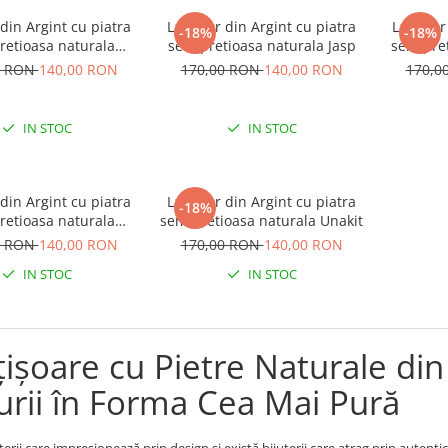
 din Argint cu piatra
Lantisor din Argint cu piatra
Lantisor
-18%
-18%
retioasa naturala
semipretioasa naturala Jasp
semipret
Aventurin
0 RON
140,00 RON
170,00 RON
140,00 RON
170,0
IN STOC
IN STOC
 din Argint cu piatra
Lantisor din Argint cu piatra
-18%
retioasa naturala
semipretioasa naturala Unakit
Sodalit
0 RON
140,00 RON
170,00 RON
140,00 RON
IN STOC
IN STOC
ișoare cu Pietre Naturale din
urii în Forma Cea Mai Pură