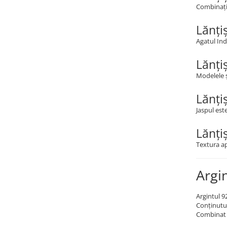
Combinația
Lănți
Agatul Ind
Lănți
Modelele ș
Lănți
Jaspul est
Lănți
Textura ap
Argi
Argintul 92
Conținutul 
Combinat c