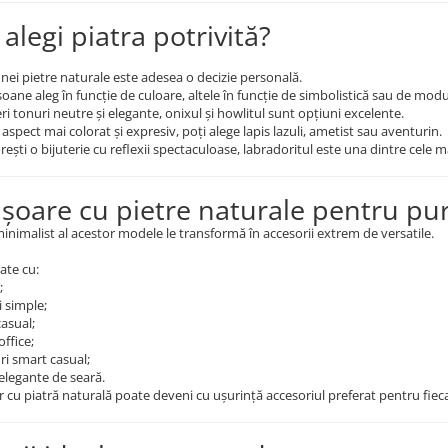
alegi piatra potrivită?
nei pietre naturale este adesea o decizie personală.
oane aleg în funcție de culoare, altele în funcție de simbolistică sau de mod
ri tonuri neutre și elegante, onixul și howlitul sunt opțiuni excelente.
aspect mai colorat și expresiv, poți alege lapis lazuli, ametist sau aventurin.
orești o bijuterie cu reflexii spectaculoase, labradoritul este una dintre cele m
ișoare cu pietre naturale pentru pur
inimalist al acestor modele le transformă în accesorii extrem de versatile.
tate cu:
;
i simple;
casual;
office;
ri smart casual;
elegante de seară.
r cu piatră naturală poate deveni cu ușurință accesoriul preferat pentru fieca