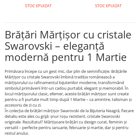
Coliere cu Flori
STOC EPUIZAT
STOC EPUIZAT
Coliere cu Animale
Coliere cu Molecule
Coliere Diverse
Brățări Mărțișor cu cristale
BRĂȚĂRI
Swarovski – eleganță
BRĂȚĂRI CU ȘNUR REGLABIL
modernă pentru 1 Martie
Brățări din Aur cu șnur reglabil
Brățări din Argint cu șnur reglabil
BRĂȚĂRI CU PIETRE SEMIPREȚIOASE
Primăvara începe cu un gest mic, dar plin de semnificație. Brățările
Mărțișor cu cristale Swarovski îmbină tradiția românească a
Brățări din Aur cu pietre
mărțișorului cu rafinamentul bijuteriilor moderne, transformând
semiprețioase
simbolul primăverii într-un cadou purtabil, elegant și memorabil. În
Brățări din Argint cu pietre
locul mărțișorului clasic, efemer, aceste brățări mărțișor sunt create
semiprețioase
pentru a fi purtate mult timp după 1 Martie – ca amintire, talisman și
accesoriu de zi cu zi.
Brățări elastice cu pietre
În colecția de brățări mărțișor Swarovski de la Bijuteria Neagră, fiecare
semiprețioase
detaliu este ales cu grijă: șnur roșu rezistent, cristale Swarovski
BRĂȚĂRI DE PICIOR
originale. Rezultatul? Mărțișoare brățări cu design curat, feminin și
versatil – perfecte pentru ianuarie, februarie și martie, dar și pentru
Brățări de picior din Aur
restul anului.
Brățări de picior din Argint