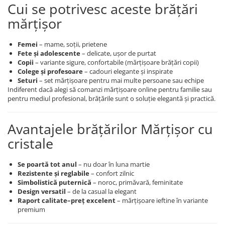
Cui se potrivesc aceste brățări
mărțișor
Femei
– mame, soții, prietene
Fete și adolescente
– delicate, ușor de purtat
Copii
– variante sigure, confortabile (mărțișoare brățări copii)
Colege și profesoare
– cadouri elegante și inspirate
Seturi
– set mărțișoare pentru mai multe persoane sau echipe
Indiferent dacă alegi să comanzi mărțișoare online pentru familie sau
pentru mediul profesional, brățările sunt o soluție elegantă și practică.
Avantajele brățărilor Mărțișor cu
cristale
Se poartă tot anul
– nu doar în luna martie
Rezistente și reglabile
– confort zilnic
Simbolistică puternică
– noroc, primăvară, feminitate
Design versatil
– de la casual la elegant
Raport calitate–preț excelent
– mărțișoare ieftine în variante
premium