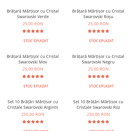
Brățări din Argint cu pietre
Coliere Transparente cu Cruce
semiprețioase
Brățară Mărțișor cu Cristal
Brățară Mărțișor cu Cristal
Coliere Transparente cu Stea
Brățări elastice cu pietre
Swarovski Verde
Swarovski Roșu
Coliere Transparente cu Soare
semiprețioase
25,00 RON
25,00 RON
Coliere Transparente cu Semilună
LĂNȚIȘOARE ARGINT
Coliere Transparente cu Zodii
STOC EPUIZAT
STOC EPUIZAT
Coliere Transparente cu Perle
Coliere Transparente cu Initiale
Brățară Mărțișor cu Cristal
Brățară Mărțișor cu Cristal
Coliere Transparente cu Flori
Swarovski Mov
Swarovski Negru
Coliere Transparente cu Animale
25,00 RON
25,00 RON
Coliere Transparente cu Molecule
Coliere Transparente cu Pietre
Naturale
STOC EPUIZAT
STOC EPUIZAT
Coliere Transparente Diverse
LĂNȚIȘOARE ARGINT
Set 10 Brățări Mărțisor cu
Set 10 Brățări Mărțisor cu
Cristale Swarovski Argintii
Cristale Swarovski Roz
Lănțișoare cu Inimioare
250,00 RON
250,00 RON
Lănțișoare cu Cruce
Lănțișoare cu Stea