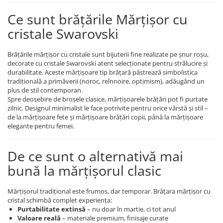
COLIERE
Ce sunt brățările Mărțișor cu
Coliere cu mărgele colorate și
cristale Swarovski
Argint
Coliere cu pietre semiprețioase
Brățările mărțișor cu cristale sunt bijuterii fine realizate pe șnur roșu,
decorate cu cristale Swarovski atent selecționate pentru strălucire și
durabilitate. Aceste mărțișoare tip brățară păstrează simbolistica
tradițională a primăverii (noroc, reînnoire, optimism), adăugând un
plus de stil contemporan.
Spre deosebire de broșele clasice, mărțișoarele brățări pot fi purtate
zilnic. Designul minimalist le face potrivite pentru orice vârstă și stil –
de la mărțișoare fete și mărțișoare brățări copii, până la mărțișoare
elegante pentru femei.
De ce sunt o alternativă mai
bună la mărțișorul clasic
Mărțișorul tradițional este frumos, dar temporar. Brățara mărțișor cu
cristal schimbă complet experiența:
Purtabilitate extinsă
– nu doar în martie, ci tot anul
Valoare reală
– materiale premium, finisaje curate