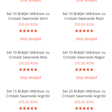
STOC EPUIZAT
STOC EPUIZAT
Lănțișoare cu Soare
Lănțișoare cu Semilună
Set 10 Brățări Mărțisor cu
Set 10 Brățări Mărțisor cu
Lănțișoare cu Zodii
Cristale Swarovski Verzi
Cristale Swarovski Roșii
Lănțișoare cu Animale
250,00 RON
250,00 RON
Lănțișoare cu Molecule
Lănțișoare cu Pietre Naturale
STOC EPUIZAT
STOC EPUIZAT
Lănțișoare Argint Diverse
COLIERE CU PERLE
Set 10 Brățări Mărțisor cu
Set 10 Brățări Mărțisor cu
Coliere cu Perle Naturale
Cristale Swarovski Mov
Cristale Swarovski Negre
Coliere cu Perle Preciosa
250,00 RON
250,00 RON
COLIERE ȘNUR REGLABIL
Coliere cu Inimioare
STOC EPUIZAT
STOC EPUIZAT
Coliere cu Cruce
Coliere cu Stea
Set 15 Brățări Mărțisor cu
Set 20 Brățări Mărțisor cu
Coliere cu Soare
Cristale Swarovski Argintii
Cristale Swarovski Argintii
Coliere cu Semilună
375,00 RON
500,00 RON
Coliere cu Zodii