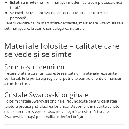
Estetică modernă
– un mărțișor modern care completează orice
ținută
Versatilitate
– potrivit ca cadou de 1 Martie pentru orice
persoană
Pentru cei care caută mărțișoare deosebite, mărțișoare Swarovski sau
set mărțișoare, brățările sunt alegerea naturală.
Materiale folosite – calitate care
se vede și se simte
Șnur roșu premium
Fiecare brățară cu șnur roșu este realizată din materiale rezistente,
confortabile la purtare și reglabile, potrivite pentru diferite dimensiuni
ale încheieturii.
Cristale Swarovski originale
Folosim cristale Swarovski originale, recunoscute pentru claritatea,
tăietura precisă și strălucirea lor unică. Disponibile în nuanțe variate
(transparent, roz, verde, roșu, mov, negru), aceste mărțișoare
Swarovski adaugă personalitate fiecărei brățări.