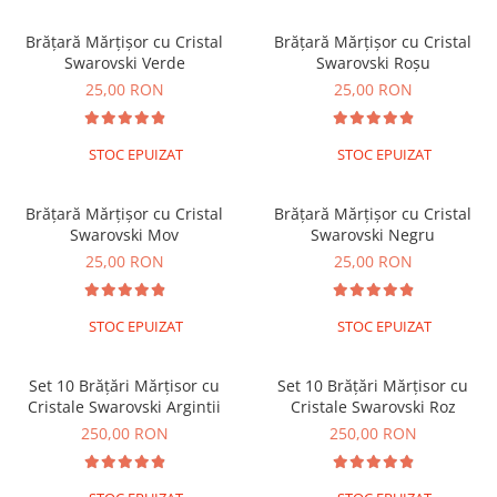
Brățări din Argint cu pietre
Coliere Transparente cu Cruce
semiprețioase
Brățară Mărțișor cu Cristal
Brățară Mărțișor cu Cristal
Coliere Transparente cu Stea
Brățări elastice cu pietre
Swarovski Verde
Swarovski Roșu
Coliere Transparente cu Soare
semiprețioase
25,00 RON
25,00 RON
Coliere Transparente cu Semilună
LĂNȚIȘOARE ARGINT
Coliere Transparente cu Zodii
STOC EPUIZAT
STOC EPUIZAT
Coliere Transparente cu Perle
Coliere Transparente cu Initiale
Brățară Mărțișor cu Cristal
Brățară Mărțișor cu Cristal
Coliere Transparente cu Flori
Swarovski Mov
Swarovski Negru
Coliere Transparente cu Animale
25,00 RON
25,00 RON
Coliere Transparente cu Molecule
Coliere Transparente cu Pietre
Naturale
STOC EPUIZAT
STOC EPUIZAT
Coliere Transparente Diverse
LĂNȚIȘOARE ARGINT
Set 10 Brățări Mărțisor cu
Set 10 Brățări Mărțisor cu
Cristale Swarovski Argintii
Cristale Swarovski Roz
Lănțișoare cu Inimioare
250,00 RON
250,00 RON
Lănțișoare cu Cruce
Lănțișoare cu Stea