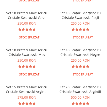
STOC EPUIZAT
STOC EPUIZAT
Lănțișoare cu Soare
Lănțișoare cu Semilună
Set 10 Brățări Mărțisor cu
Set 10 Brățări Mărțisor cu
Lănțișoare cu Zodii
Cristale Swarovski Verzi
Cristale Swarovski Roșii
Lănțișoare cu Animale
250,00 RON
250,00 RON
Lănțișoare cu Molecule
Lănțișoare cu Pietre Naturale
STOC EPUIZAT
STOC EPUIZAT
Lănțișoare Argint Diverse
COLIERE CU PERLE
Set 10 Brățări Mărțisor cu
Set 10 Brățări Mărțisor cu
Coliere cu Perle Naturale
Cristale Swarovski Mov
Cristale Swarovski Negre
Coliere cu Perle Preciosa
250,00 RON
250,00 RON
COLIERE ȘNUR REGLABIL
Coliere cu Inimioare
STOC EPUIZAT
STOC EPUIZAT
Coliere cu Cruce
Coliere cu Stea
Set 15 Brățări Mărțisor cu
Set 20 Brățări Mărțisor cu
Coliere cu Soare
Cristale Swarovski Argintii
Cristale Swarovski Argintii
Coliere cu Semilună
375,00 RON
500,00 RON
Coliere cu Zodii