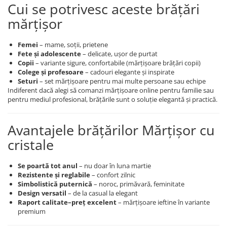
Cui se potrivesc aceste brățări
mărțișor
Femei
– mame, soții, prietene
Fete și adolescente
– delicate, ușor de purtat
Copii
– variante sigure, confortabile (mărțișoare brățări copii)
Colege și profesoare
– cadouri elegante și inspirate
Seturi
– set mărțișoare pentru mai multe persoane sau echipe
Indiferent dacă alegi să comanzi mărțișoare online pentru familie sau
pentru mediul profesional, brățările sunt o soluție elegantă și practică.
Avantajele brățărilor Mărțișor cu
cristale
Se poartă tot anul
– nu doar în luna martie
Rezistente și reglabile
– confort zilnic
Simbolistică puternică
– noroc, primăvară, feminitate
Design versatil
– de la casual la elegant
Raport calitate–preț excelent
– mărțișoare ieftine în variante
premium