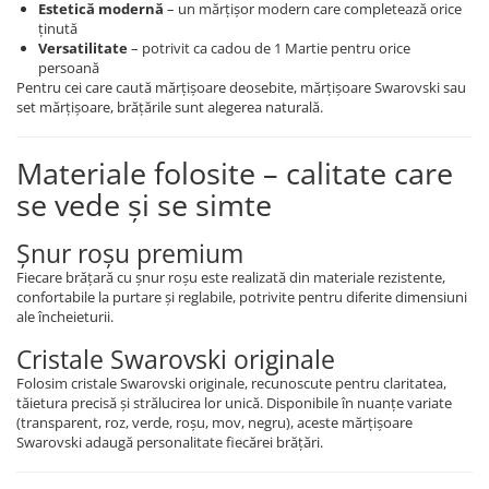
Estetică modernă
– un mărțișor modern care completează orice
ținută
Versatilitate
– potrivit ca cadou de 1 Martie pentru orice
persoană
Pentru cei care caută mărțișoare deosebite, mărțișoare Swarovski sau
set mărțișoare, brățările sunt alegerea naturală.
Materiale folosite – calitate care
se vede și se simte
Șnur roșu premium
Fiecare brățară cu șnur roșu este realizată din materiale rezistente,
confortabile la purtare și reglabile, potrivite pentru diferite dimensiuni
ale încheieturii.
Cristale Swarovski originale
Folosim cristale Swarovski originale, recunoscute pentru claritatea,
tăietura precisă și strălucirea lor unică. Disponibile în nuanțe variate
(transparent, roz, verde, roșu, mov, negru), aceste mărțișoare
Swarovski adaugă personalitate fiecărei brățări.