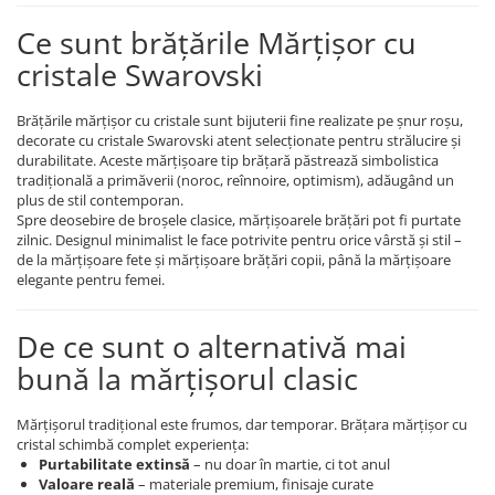
COLIERE
Ce sunt brățările Mărțișor cu
Coliere cu mărgele colorate și
cristale Swarovski
Argint
Coliere cu pietre semiprețioase
Brățările mărțișor cu cristale sunt bijuterii fine realizate pe șnur roșu,
decorate cu cristale Swarovski atent selecționate pentru strălucire și
durabilitate. Aceste mărțișoare tip brățară păstrează simbolistica
tradițională a primăverii (noroc, reînnoire, optimism), adăugând un
plus de stil contemporan.
Spre deosebire de broșele clasice, mărțișoarele brățări pot fi purtate
zilnic. Designul minimalist le face potrivite pentru orice vârstă și stil –
de la mărțișoare fete și mărțișoare brățări copii, până la mărțișoare
elegante pentru femei.
De ce sunt o alternativă mai
bună la mărțișorul clasic
Mărțișorul tradițional este frumos, dar temporar. Brățara mărțișor cu
cristal schimbă complet experiența:
Purtabilitate extinsă
– nu doar în martie, ci tot anul
Valoare reală
– materiale premium, finisaje curate