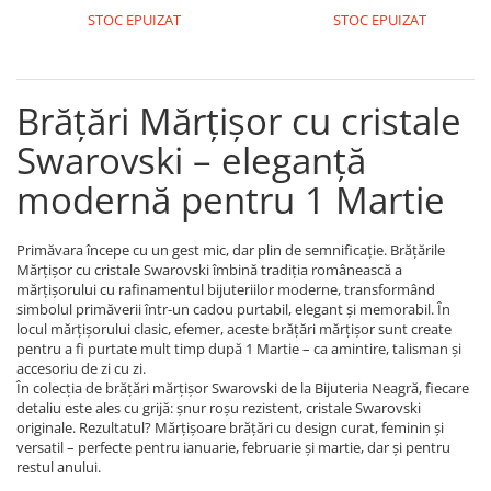
Coliere cu Flori
STOC EPUIZAT
STOC EPUIZAT
Coliere cu Animale
Coliere cu Molecule
Coliere Diverse
Brățări Mărțișor cu cristale
BRĂȚĂRI
Swarovski – eleganță
BRĂȚĂRI CU ȘNUR REGLABIL
modernă pentru 1 Martie
Brățări din Aur cu șnur reglabil
Brățări din Argint cu șnur reglabil
BRĂȚĂRI CU PIETRE SEMIPREȚIOASE
Primăvara începe cu un gest mic, dar plin de semnificație. Brățările
Mărțișor cu cristale Swarovski îmbină tradiția românească a
Brățări din Aur cu pietre
mărțișorului cu rafinamentul bijuteriilor moderne, transformând
semiprețioase
simbolul primăverii într-un cadou purtabil, elegant și memorabil. În
Brățări din Argint cu pietre
locul mărțișorului clasic, efemer, aceste brățări mărțișor sunt create
semiprețioase
pentru a fi purtate mult timp după 1 Martie – ca amintire, talisman și
accesoriu de zi cu zi.
Brățări elastice cu pietre
În colecția de brățări mărțișor Swarovski de la Bijuteria Neagră, fiecare
semiprețioase
detaliu este ales cu grijă: șnur roșu rezistent, cristale Swarovski
BRĂȚĂRI DE PICIOR
originale. Rezultatul? Mărțișoare brățări cu design curat, feminin și
versatil – perfecte pentru ianuarie, februarie și martie, dar și pentru
Brățări de picior din Aur
restul anului.
Brățări de picior din Argint