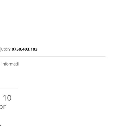
jutor?
0750.403.103
informatii
n 10
or
.