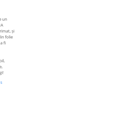
e un
IA
imat, și
in folie
a fi
il,
e,
i!
us