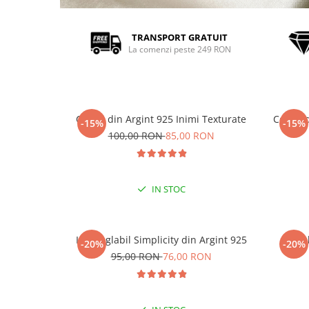
TRANSPORT GRATUIT
La comenzi peste 249 RON
Cercei din Argint 925 Inimi Texturate
Cercei 
-15%
-15%
100,00 RON
85,00 RON
IN STOC
Inel reglabil Simplicity din Argint 925
Ine
-20%
-20%
95,00 RON
76,00 RON