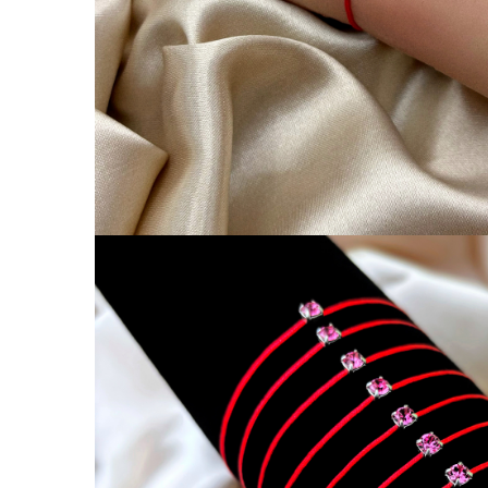
Coliere cu Flori
Coliere cu Animale
Coliere cu Molecule
Coliere Diverse
BRĂȚĂRI
BRĂȚĂRI CU ȘNUR REGLABIL
Brățări din Aur cu șnur reglabil
Brățări din Argint cu șnur reglabil
BRĂȚĂRI CU PIETRE SEMIPREȚIOASE
Brățări din Aur cu pietre
semiprețioase
Brățări din Argint cu pietre
semiprețioase
Brățări elastice cu pietre
semiprețioase
BRĂȚĂRI DE PICIOR
Brățări de picior din Aur
Brățări de picior din Argint