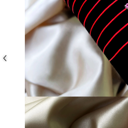
COLIERE
Coliere cu mărgele colorate și
Argint
Coliere cu pietre semiprețioase