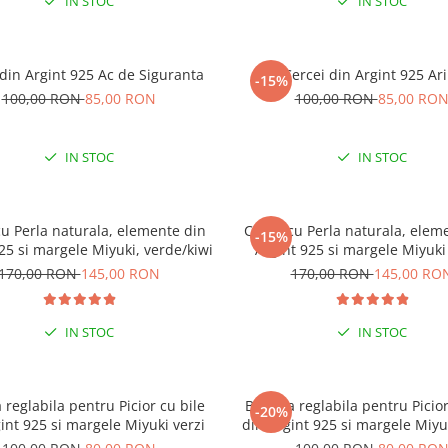
IN STOC
IN STOC
 din Argint 925 Ac de Siguranta
Cercei din Argint 925 Ari
-15%
100,00 RON
85,00 RON
100,00 RON
85,00 RO
IN STOC
IN STOC
cu Perla naturala, elemente din
Colier cu Perla naturala, elem
-15%
25 si margele Miyuki, verde/kiwi
Argint 925 si margele Miyuki
170,00 RON
145,00 RON
170,00 RON
145,00 RO
IN STOC
IN STOC
 reglabila pentru Picior cu bile
Bratara reglabila pentru Picior
-20%
-15% EXTRA REDUCERE CU
int 925 si margele Miyuki verzi
din Argint 925 si margele Miyu
”VARA”