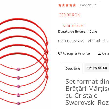
3 Review-uri
250,00 RON
STOC EPUIZAT
Durata de livrare:
1-2 zile
Cod Produs:
768
Ai nevoie de a
Adauga la Favorite
Cere 
Review-uri
(3)
Descriere
Set format di
Brățări Mărțiș
cu Cristale
Swarovski Roz