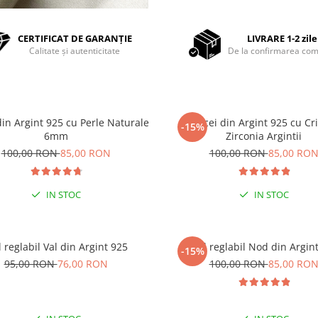
CERTIFICAT DE GARANȚIE
LIVRARE 1-2 zile
Calitate și autenticitate
De la confirmarea com
din Argint 925 cu Perle Naturale
Cercei din Argint 925 cu Cri
-15%
6mm
Zirconia Argintii
100,00 RON
85,00 RON
100,00 RON
85,00 RO
IN STOC
IN STOC
l reglabil Val din Argint 925
Inel reglabil Nod din Argin
-15%
95,00 RON
76,00 RON
100,00 RON
85,00 RO