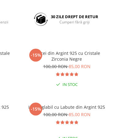
30 ZILE DREPT DE RETUR
enzii
Cumperi fără griji
stale
Cercei din Argint 925 cu Cristale
Cercei di
-15%
-15%
Zirconia Negre
N
100,00 RON
85,00 RON
1
IN STOC
t 925
Inel reglabil cu Labute din Argint 925
Inel reg
-15%
-15%
N
100,00 RON
85,00 RON
1