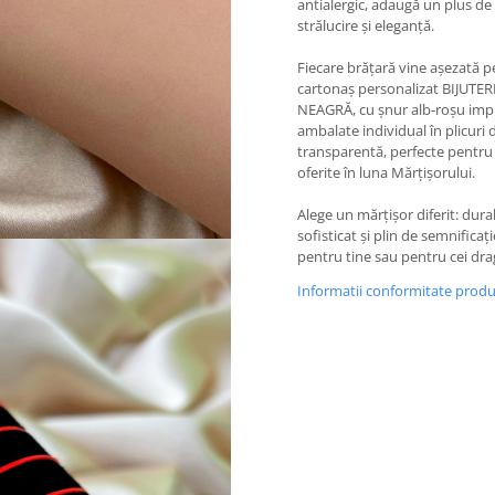
antialergic, adaugă un plus de
strălucire și eleganță.
Fiecare brățară vine așezată p
cartonaș personalizat BIJUTER
NEAGRĂ, cu șnur alb-roșu impr
ambalate individual în plicuri d
transparentă, perfecte pentru 
oferite în luna Mărțișorului.
Alege un mărțișor diferit: durab
sofisticat și plin de semnificați
pentru tine sau pentru cei drag
Informatii conformitate prod