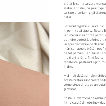
Brățările sunt realizate manual
atelierul nostru, cu șnur roșu 
calitate premium, grijă și atenț
detalii.
Sistemul reglabil, cu noduri cu
îți permite să ajustezi fiecare 
la dimensiunea dorită pentru 
potrivire perfectă, oferindu-ți 
iar spre deosebire de clasicul
mărțișor, aceste brățări pot fi
pe tot parcursul anului sau ch
mulți ani la rând, fiind foarte
rezistente, păstrându-și frum
în timp.
Mai mult decât simple mărțișo
aceste brățări sunt create să-ți
completeze ținuta cu un detali
și rafinat.
Cristalul Swarovski de 4 mm, p
într-o casetă din oțel inoxidabi