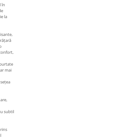
 în
de
ie la
lisante,
brățară
o
confort,
 purtate
iar mai
usețea
are,
u subtil
rins
l