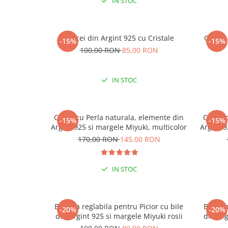
IN STOC
Cercei din Argint 925 cu Cristale
Cercei
-15%
-15%
100,00 RON
85,00 RON
IN STOC
Colier cu Perla naturala, elemente din
Colier 
-15%
-15%
Argint 925 si margele Miyuki, multicolor
Argint 9
170,00 RON
145,00 RON
IN STOC
Bratara reglabila pentru Picior cu bile
Bratara
-20%
-20%
din Argint 925 si margele Miyuki rosii
din Arg