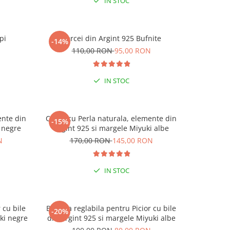
IN STOC
pi
Cercei din Argint 925 Bufnite
Cerc
-14%
-15%
N
110,00 RON
95,00 RON
1
IN STOC
ente din
Colier cu Perla naturala, elemente din
Colier cu
-15%
-15%
 negre
Argint 925 si margele Miyuki albe
Argin
N
170,00 RON
145,00 RON
17
IN STOC
 cu bile
Bratara reglabila pentru Picior cu bile
Bratara re
-20%
-20%
 CODUL
ki negre
din Argint 925 si margele Miyuki albe
din Ar