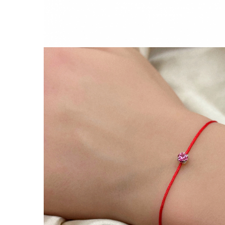
Lănțișoare cu Soare
Lănțișoare cu Semilună
Lănțișoare cu Zodii
Lănțișoare cu Animale
Lănțișoare cu Molecule
Lănțișoare cu Pietre Naturale
Lănțișoare Argint Diverse
COLIERE CU PERLE
Coliere cu Perle Naturale
Coliere cu Perle Preciosa
COLIERE ȘNUR REGLABIL
Coliere cu Inimioare
Coliere cu Cruce
Coliere cu Stea
Coliere cu Soare
Coliere cu Semilună
Coliere cu Zodii