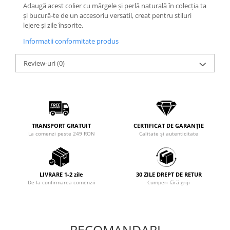
Adaugă acest colier cu mărgele și perlă naturală în colecția ta
și bucură-te de un accesoriu versatil, creat pentru stiluri
lejere și zile însorite.
Informatii conformitate produs
Review-uri
(0)
TRANSPORT GRATUIT
CERTIFICAT DE GARANȚIE
La comenzi peste 249 RON
Calitate și autenticitate
LIVRARE 1-2 zile
30 ZILE DREPT DE RETUR
De la confirmarea comenzii
Cumperi fără griji