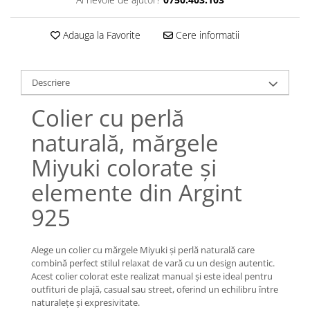
Lănțișoare cu Semilună
Lănțișoare cu Zodii
Adauga la Favorite
Cere informatii
Lănțișoare cu Animale
Lănțișoare cu Molecule
Lănțișoare cu Pietre Naturale
Descriere
Lănțișoare Argint Diverse
Colier cu perlă
COLIERE CU PERLE
Coliere cu Perle Naturale
naturală, mărgele
Coliere cu Perle Preciosa
Miyuki colorate și
COLIERE ȘNUR REGLABIL
elemente din Argint
Coliere cu Inimioare
Coliere cu Cruce
925
Coliere cu Stea
Coliere cu Soare
Alege un colier cu mărgele Miyuki și perlă naturală care
Coliere cu Semilună
combină perfect stilul relaxat de vară cu un design autentic.
Acest colier colorat este realizat manual și este ideal pentru
Coliere cu Zodii
outfituri de plajă, casual sau street, oferind un echilibru între
Coliere cu Flori
naturalețe și expresivitate.