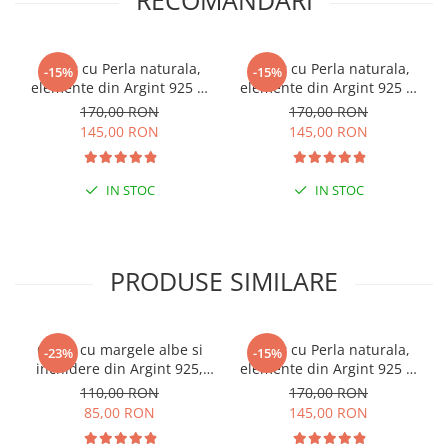
RECOMANDARI
Colier cu Perla naturala,
Colier cu Perla naturala,
-15%
-15%
elemente din Argint 925 si
elemente din Argint 925 si
margele Miyuki, multicolor
margele Miyuki, verde/kiwi
170,00 RON
170,00 RON
145,00 RON
145,00 RON
IN STOC
IN STOC
ESENȚIAL VARA ACEASTA
ESENȚIAL VARA ACEASTA
PRODUSE SIMILARE
Colier cu margele albe si
Colier cu Perla naturala,
-23%
-15%
inchidere din Argint 925,
elemente din Argint 925 si
reglabil 38-41 cm
margele Miyuki albe
110,00 RON
170,00 RON
85,00 RON
145,00 RON