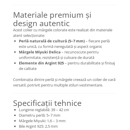
Coliere cu Animale
Coliere cu Molecule
Materiale premium și
Coliere Diverse
design autentic
BRĂȚĂRI
Acest colier cu mărgele colorate este realizat din materiale
BRĂȚĂRI CU ȘNUR REGLABIL
atent selecționate:
Perlă naturală de cultură (5–7 mm)
– fiecare perlă
Brățări din Aur cu șnur reglabil
este unică, cu formă neregulată și aspect organic
Brățări din Argint cu șnur reglabil
Mărgele Miyuki Delica
– recunoscute pentru
BRĂȚĂRI CU PIETRE SEMIPREȚIOASE
uniformitate, rezistență și culoare de durată
Elemente din Argint 925
– pentru durabilitate și finisaj
Brățări din Aur cu pietre
de calitate
semiprețioase
Brățări din Argint cu pietre
Combinația dintre perlă și mărgele creează un colier de vară
semiprețioase
versatil, potrivit pentru multiple stiluri vestimentare.
Brățări elastice cu pietre
semiprețioase
Specificații tehnice
BRĂȚĂRI DE PICIOR
Lungime reglabilă: 39 – 42 cm
Brățări de picior din Aur
Diametru perlă: 5–7 mm
Mărgele Miyuki: 1,6 – 3 mm
Brățări de picior din Argint
Bile Argint 925: 2,5 mm
COLIERE