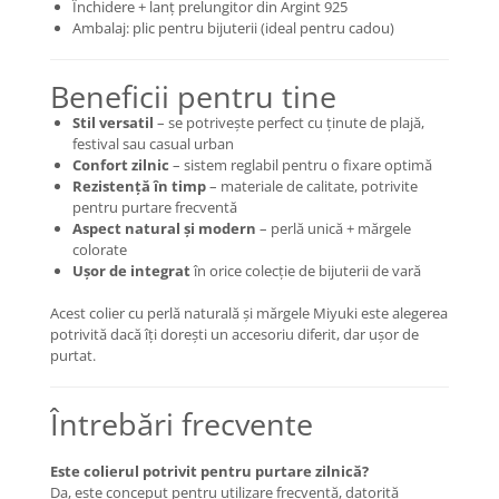
Închidere + lanț prelungitor din Argint 925
Ambalaj: plic pentru bijuterii (ideal pentru cadou)
Coliere cu mărgele colorate și
Argint
Coliere cu pietre semiprețioase
Beneficii pentru tine
Stil versatil
– se potrivește perfect cu ținute de plajă,
festival sau casual urban
Confort zilnic
– sistem reglabil pentru o fixare optimă
Rezistență în timp
– materiale de calitate, potrivite
pentru purtare frecventă
Aspect natural și modern
– perlă unică + mărgele
colorate
Ușor de integrat
în orice colecție de bijuterii de vară
Acest colier cu perlă naturală și mărgele Miyuki este alegerea
potrivită dacă îți dorești un accesoriu diferit, dar ușor de
purtat.
Întrebări frecvente
Este colierul potrivit pentru purtare zilnică?
Da, este conceput pentru utilizare frecventă, datorită