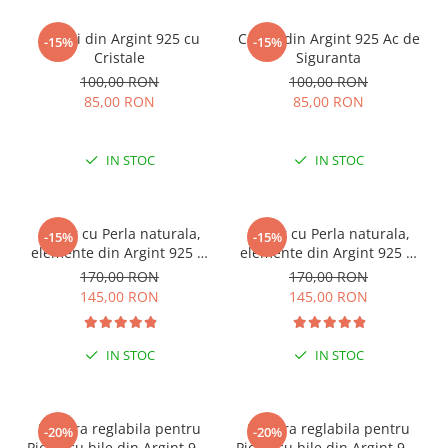
Cercei din Argint 925 cu
Cercei din Argint 925 Ac de
-15%
-15%
Cristale
Siguranta
100,00 RON
100,00 RON
85,00 RON
85,00 RON
IN STOC
IN STOC
Colier cu Perla naturala,
Colier cu Perla naturala,
-15%
-15%
elemente din Argint 925 si
elemente din Argint 925 si
margele Miyuki, multicolor
margele Miyuki, verde/kiwi
170,00 RON
170,00 RON
145,00 RON
145,00 RON
IN STOC
IN STOC
ESENȚIAL VARA ACEASTA
ESENȚIAL VARA ACEASTA
Bratara reglabila pentru
Bratara reglabila pentru
-20%
-20%
Picior cu bile din Argint 925
Picior cu bile din Argint 925