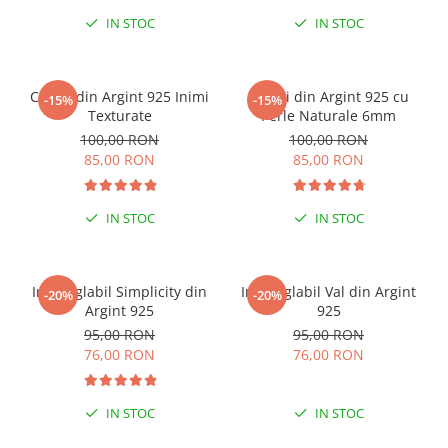
IN STOC
IN STOC
ESENȚIAL VARA ACEASTA
ESENȚIAL VARA ACEASTA
Cercei din Argint 925 Inimi
Cercei din Argint 925 cu
-15%
-15%
Texturate
Perle Naturale 6mm
100,00 RON
100,00 RON
85,00 RON
85,00 RON
IN STOC
IN STOC
Inel reglabil Simplicity din
Inel reglabil Val din Argint
-20%
-20%
Argint 925
925
95,00 RON
95,00 RON
76,00 RON
76,00 RON
IN STOC
IN STOC