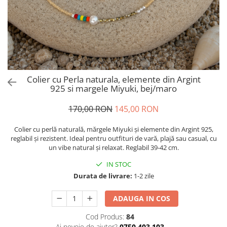
Brățări din Argint cu pietre
Coliere Transparente cu Stea
semiprețioase
Coliere Transparente cu Soare
Brățări elastice cu pietre
Coliere Transparente cu Semilună
semiprețioase
Coliere Transparente cu Zodii
LĂNȚIȘOARE ARGINT
Coliere Transparente cu Perle
Coliere Transparente cu Initiale
Colier cu Perla naturala, elemente din Argint
Coliere Transparente cu Flori
925 si margele Miyuki, bej/maro
Coliere Transparente cu Animale
170,00 RON
145,00 RON
Coliere Transparente cu Molecule
Coliere Transparente cu Pietre
Colier cu perlă naturală, mărgele Miyuki și elemente din Argint 925,
Naturale
reglabil și rezistent. Ideal pentru outfituri de vară, plajă sau casual, cu
un vibe natural și relaxat. Reglabil 39-42 cm.
Coliere Transparente Diverse
LĂNȚIȘOARE ARGINT
IN STOC
Durata de livrare:
1-2 zile
Lănțișoare cu Inimioare
Lănțișoare cu Cruce
ADAUGA IN COS
Lănțișoare cu Stea
Lănțișoare cu Soare
Cod Produs:
84
Ai nevoie de ajutor?
0750.403.103