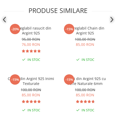
Coliere cu mărgele colorate și
PRODUSE SIMILARE
Argint
Coliere cu pietre semiprețioase
Inel reglabil rasucit din
Inel reglabil Chain din
-20%
-15%
Argint 925
Argint 925
95,00 RON
100,00 RON
76,00 RON
85,00 RON
IN STOC
IN STOC
Cercei din Argint 925 Inimi
Cercei din Argint 925 cu
-15%
-15%
Texturate
Perle Naturale 6mm
100,00 RON
100,00 RON
85,00 RON
85,00 RON
IN STOC
IN STOC