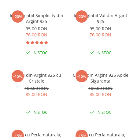
Inel reglabil Simplicity din
Inel reglabil Val din Argint
-20%
-20%
Argint 925
925
95,00 RON
95,00 RON
76,00 RON
76,00 RON
IN STOC
IN STOC
Cercei din Argint 925 cu
Cercei din Argint 925 Ac de
-15%
-15%
Cristale
Siguranta
100,00 RON
100,00 RON
85,00 RON
85,00 RON
IN STOC
IN STOC
Colier cu Perla naturala,
Colier cu Perla naturala,
-15%
-15%