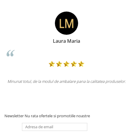
Laura Maria
ul, de la modul de ambalare pana la calitatea produselor.
Totul la supe
Newsletter
Nu rata ofertele si promotiile noastre