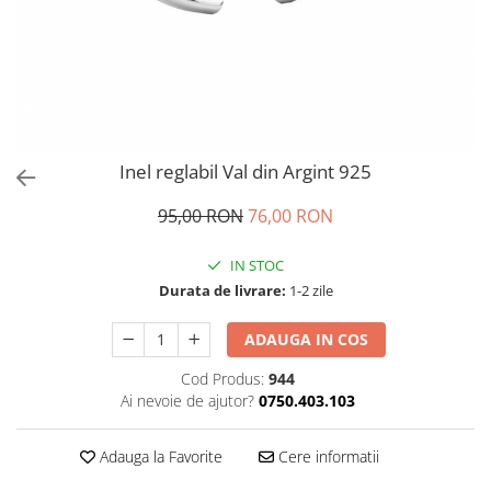
Brățări din Argint cu pietre
Coliere Transparente cu Stea
semiprețioase
Coliere Transparente cu Soare
Brățări elastice cu pietre
Coliere Transparente cu Semilună
semiprețioase
Coliere Transparente cu Zodii
LĂNȚIȘOARE ARGINT
Coliere Transparente cu Perle
Coliere Transparente cu Initiale
Inel reglabil Val din Argint 925
Coliere Transparente cu Flori
Coliere Transparente cu Animale
95,00 RON
76,00 RON
Coliere Transparente cu Molecule
IN STOC
Coliere Transparente cu Pietre
Durata de livrare:
1-2 zile
Naturale
Coliere Transparente Diverse
ADAUGA IN COS
LĂNȚIȘOARE ARGINT
Cod Produs:
944
Lănțișoare cu Inimioare
Ai nevoie de ajutor?
0750.403.103
Lănțișoare cu Cruce
Lănțișoare cu Stea
Adauga la Favorite
Cere informatii
Lănțișoare cu Soare