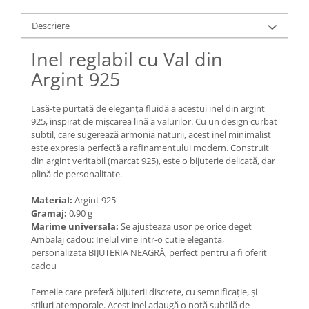
Lănțișoare cu Semilună
Lănțișoare cu Zodii
Descriere
Lănțișoare cu Animale
Inel reglabil cu Val din
Lănțișoare cu Molecule
Argint 925
Lănțișoare cu Pietre Naturale
Lănțișoare Argint Diverse
Lasă-te purtată de eleganța fluidă a acestui inel din argint
COLIERE CU PERLE
925, inspirat de mișcarea lină a valurilor. Cu un design curbat
Coliere cu Perle Naturale
subtil, care sugerează armonia naturii, acest inel minimalist
este expresia perfectă a rafinamentului modern. Construit
Coliere cu Perle Preciosa
din argint veritabil (marcat 925), este o bijuterie delicată, dar
COLIERE ȘNUR REGLABIL
plină de personalitate.
Coliere cu Inimioare
Material:
Argint 925
Coliere cu Cruce
Gramaj:
0,90 g
Coliere cu Stea
Marime universala:
Se ajusteaza usor pe orice deget
Ambalaj cadou: Inelul vine intr-o cutie eleganta,
Coliere cu Soare
personalizata BIJUTERIA NEAGRĂ, perfect pentru a fi oferit
Coliere cu Semilună
cadou
Coliere cu Zodii
Femeile care preferă bijuterii discrete, cu semnificație, și
Coliere cu Flori
stiluri atemporale. Acest inel adaugă o notă subtilă de