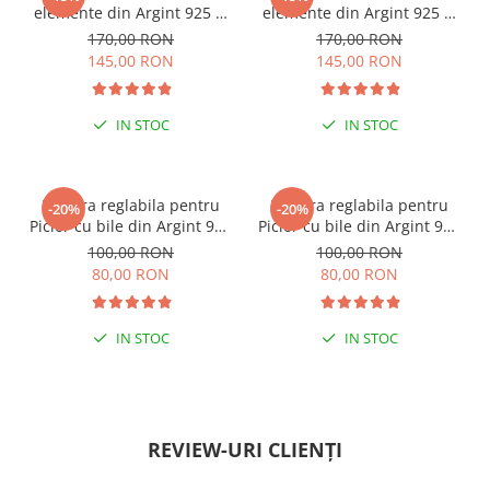
elemente din Argint 925 si
elemente din Argint 925 si
margele Miyuki, multicolor
margele Miyuki, verde/kiwi
170,00 RON
170,00 RON
145,00 RON
145,00 RON
IN STOC
IN STOC
ESENȚIAL VARA ACEASTA
ESENȚIAL VARA ACEASTA
Bratara reglabila pentru
Bratara reglabila pentru
-20%
-20%
Picior cu bile din Argint 925
Picior cu bile din Argint 925
si margele Miyuki rosii
si margele Miyuki verzi
100,00 RON
100,00 RON
80,00 RON
80,00 RON
IN STOC
IN STOC
PENTRU ZILE ÎNSORITE
PENTRU ZILE ÎNSORITE
REVIEW-URI CLIENȚI