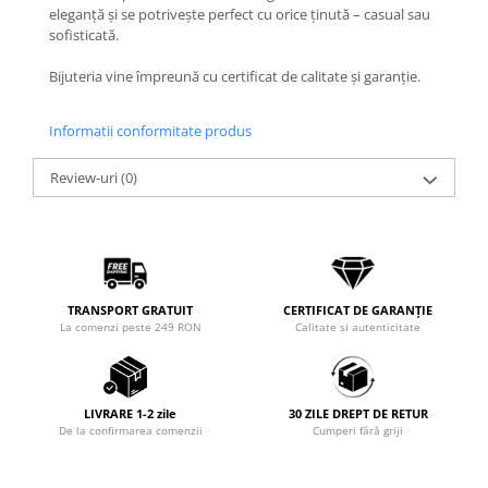
Coliere cu Animale
eleganță și se potrivește perfect cu orice ținută – casual sau
sofisticată.
Coliere cu Molecule
Coliere Diverse
Bijuteria vine împreună cu certificat de calitate și garanție.
BRĂȚĂRI
BRĂȚĂRI CU ȘNUR REGLABIL
Informatii conformitate produs
Brățări din Aur cu șnur reglabil
Review-uri
(0)
Brățări din Argint cu șnur reglabil
BRĂȚĂRI CU PIETRE SEMIPREȚIOASE
Brățări din Aur cu pietre
semiprețioase
Brățări din Argint cu pietre
TRANSPORT GRATUIT
CERTIFICAT DE GARANȚIE
semiprețioase
La comenzi peste 249 RON
Calitate și autenticitate
Brățări elastice cu pietre
semiprețioase
BRĂȚĂRI DE PICIOR
LIVRARE 1-2 zile
30 ZILE DREPT DE RETUR
Brățări de picior din Aur
De la confirmarea comenzii
Cumperi fără griji
Brățări de picior din Argint
COLIERE