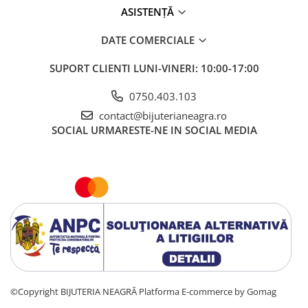
ASISTENȚĂ
COLIERE
Coliere cu mărgele colorate și
DATE COMERCIALE
Argint
Coliere cu pietre semiprețioase
SUPORT CLIENTI
LUNI-VINERI: 10:00-17:00
0750.403.103
contact@bijuterianeagra.ro
SOCIAL
URMARESTE-NE IN SOCIAL MEDIA
©Copyright BIJUTERIA NEAGRĂ
Platforma E-commerce by Gomag