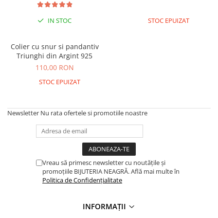
Coliere cu Flori
Coliere cu Animale
IN STOC
STOC EPUIZAT
Coliere cu Molecule
Coliere Diverse
Colier cu snur si pandantiv
BRĂȚĂRI
Triunghi din Argint 925
110,00 RON
BRĂȚĂRI CU ȘNUR REGLABIL
STOC EPUIZAT
Brățări din Aur cu șnur reglabil
Brățări din Argint cu șnur reglabil
BRĂȚĂRI CU PIETRE SEMIPREȚIOASE
Newsletter
Nu rata ofertele si promotiile noastre
Brățări din Aur cu pietre
semiprețioase
Brățări din Argint cu pietre
semiprețioase
Vreau să primesc newsletter cu noutățile și
Brățări elastice cu pietre
promoțiile BIJUTERIA NEAGRĂ. Află mai multe în
semiprețioase
Politica de Confidențialitate
BRĂȚĂRI DE PICIOR
Brățări de picior din Aur
INFORMAȚII
Brățări de picior din Argint