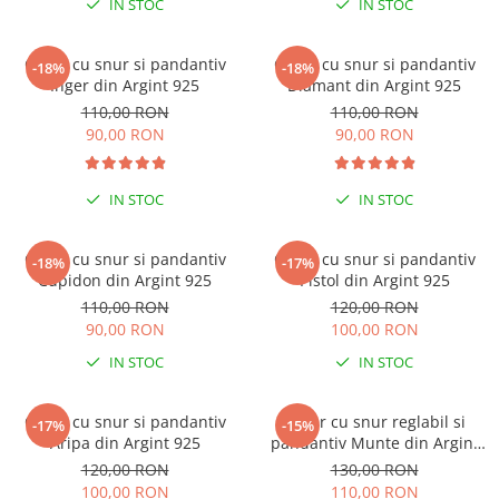
IN STOC
IN STOC
Brățări din Argint cu pietre
Coliere Transparente cu Cruce
semiprețioase
Coliere Transparente cu Stea
Brățări elastice cu pietre
Colier cu snur si pandantiv
Colier cu snur si pandantiv
-18%
-18%
Coliere Transparente cu Soare
semiprețioase
Inger din Argint 925
Diamant din Argint 925
Coliere Transparente cu Semilună
LĂNȚIȘOARE ARGINT
110,00 RON
110,00 RON
Coliere Transparente cu Zodii
90,00 RON
90,00 RON
Coliere Transparente cu Perle
Coliere Transparente cu Initiale
IN STOC
IN STOC
Coliere Transparente cu Flori
Coliere Transparente cu Animale
Colier cu snur si pandantiv
Colier cu snur si pandantiv
-18%
-17%
Coliere Transparente cu Molecule
Cupidon din Argint 925
Pistol din Argint 925
Coliere Transparente cu Pietre
110,00 RON
120,00 RON
Naturale
90,00 RON
100,00 RON
Coliere Transparente Diverse
IN STOC
IN STOC
LĂNȚIȘOARE ARGINT
Lănțișoare cu Inimioare
Colier cu snur si pandantiv
Colier cu snur reglabil si
-17%
-15%
Aripa din Argint 925
pandantiv Munte din Argint
Lănțișoare cu Cruce
925
120,00 RON
130,00 RON
Lănțișoare cu Stea
100,00 RON
110,00 RON