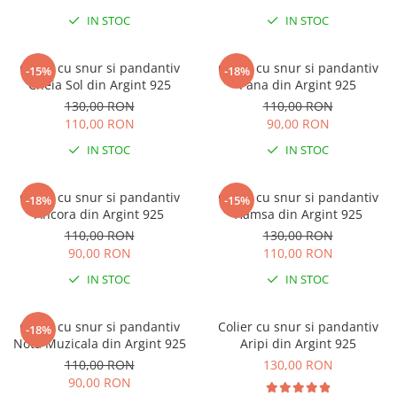
Lănțișoare cu Soare
IN STOC
IN STOC
Lănțișoare cu Semilună
Lănțișoare cu Zodii
Colier cu snur si pandantiv
Colier cu snur si pandantiv
-15%
-18%
Lănțișoare cu Animale
Cheia Sol din Argint 925
Pana din Argint 925
Lănțișoare cu Molecule
130,00 RON
110,00 RON
Lănțișoare cu Pietre Naturale
110,00 RON
90,00 RON
Lănțișoare Argint Diverse
IN STOC
IN STOC
COLIERE CU PERLE
Coliere cu Perle Naturale
Colier cu snur si pandantiv
Colier cu snur si pandantiv
-18%
-15%
Ancora din Argint 925
Hamsa din Argint 925
Coliere cu Perle Preciosa
110,00 RON
130,00 RON
COLIERE ȘNUR REGLABIL
90,00 RON
110,00 RON
Coliere cu Inimioare
IN STOC
IN STOC
Coliere cu Cruce
Coliere cu Stea
Colier cu snur si pandantiv
Colier cu snur si pandantiv
-18%
Coliere cu Soare
Nota Muzicala din Argint 925
Aripi din Argint 925
Coliere cu Semilună
110,00 RON
130,00 RON
Coliere cu Zodii
90,00 RON