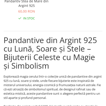
Pandantiv Stea de Mare din
Coliere cu Flori
Argint 925
Coliere cu Animale
60,00 RON
Coliere cu Molecule
IN STOC
Coliere Diverse
BRĂȚĂRI
BRĂȚĂRI CU ȘNUR REGLABIL
Pandantive din Argint 925
Brățări din Aur cu șnur reglabil
cu Lună, Soare și Stele –
Brățări din Argint cu șnur reglabil
BRĂȚĂRI CU PIETRE SEMIPREȚIOASE
Bijuterii Celeste cu Magie
Brățări din Aur cu pietre
și Simbolism
semiprețioase
Brățări din Argint cu pietre
semiprețioase
Explorează magia cerului într-o colecție unică de pandantive din argint
Brățări elastice cu pietre
925 cu lună, soare și stele, unde fiecare bijuterie este inspirată de
misterul universului, energia cosmică și frumusețea naturii astrale. Fie
semiprețioase
că ești atras(ă) de simbolismul spiritual, de designul rafinat sau de
BRĂȚĂRI DE PICIOR
estetica mistică, aceste pandantive sunt o alegere perfectă pentru un
stil aparte și profund personal.
Brățări de picior din Aur
Brățări de picior din Argint