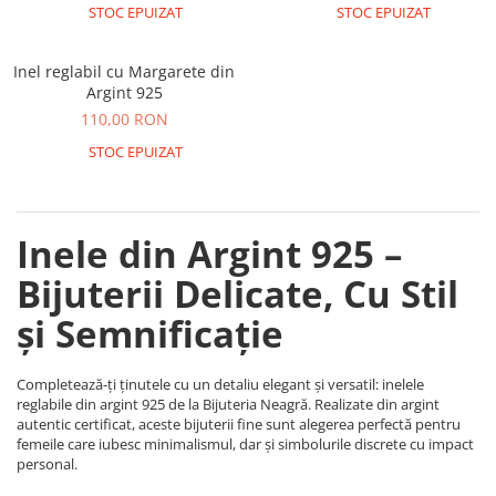
STOC EPUIZAT
STOC EPUIZAT
COLIERE
Coliere cu mărgele colorate și
Inel reglabil cu Margarete din
Argint
Argint 925
Coliere cu pietre semiprețioase
110,00 RON
STOC EPUIZAT
Inele din Argint 925 –
Bijuterii Delicate, Cu Stil
și Semnificație
Completează-ți ținutele cu un detaliu elegant și versatil: inelele
reglabile din argint 925 de la Bijuteria Neagră. Realizate din argint
autentic certificat, aceste bijuterii fine sunt alegerea perfectă pentru
femeile care iubesc minimalismul, dar și simbolurile discrete cu impact
personal.