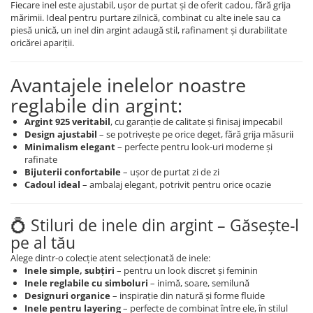
Fiecare inel este ajustabil, ușor de purtat și de oferit cadou, fără grija
mărimii. Ideal pentru purtare zilnică, combinat cu alte inele sau ca
piesă unică, un inel din argint adaugă stil, rafinament și durabilitate
oricărei apariții.
Avantajele inelelor noastre
reglabile din argint:
Argint 925 veritabil
, cu garanție de calitate și finisaj impecabil
Design ajustabil
– se potrivește pe orice deget, fără grija măsurii
Minimalism elegant
– perfecte pentru look-uri moderne și
rafinate
Bijuterii confortabile
– ușor de purtat zi de zi
Cadoul ideal
– ambalaj elegant, potrivit pentru orice ocazie
💍 Stiluri de inele din argint – Găsește-l
pe al tău
Alege dintr-o colecție atent selecționată de inele:
Inele simple, subțiri
– pentru un look discret și feminin
Inele reglabile cu simboluri
– inimă, soare, semilună
Designuri organice
– inspirație din natură și forme fluide
Inele pentru layering
– perfecte de combinat între ele, în stilul