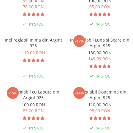
95,00 RON
100,00 RON
Lănțișoare cu Soare
76,00 RON
85,00 RON
Lănțișoare cu Semilună
Lănțișoare cu Zodii
IN STOC
IN STOC
Lănțișoare cu Animale
Lănțișoare cu Molecule
Inel reglabil Inima din Argint
Inel reglabil Luna si Soare din
Lănțișoare cu Pietre Naturale
-17%
925
Argint 925
Lănțișoare Argint Diverse
110,00 RON
180,00 RON
COLIERE CU PERLE
149,99 RON
Coliere cu Perle Naturale
Coliere cu Perle Preciosa
IN STOC
IN STOC
COLIERE ȘNUR REGLABIL
Coliere cu Inimioare
Inel reglabil cu Labute din
Inel reglabil Dopamina din
-15%
-14%
Coliere cu Cruce
Argint 925
Argint 925
100,00 RON
110,00 RON
Coliere cu Stea
85,00 RON
95,00 RON
Coliere cu Soare
Coliere cu Semilună
Coliere cu Zodii
IN STOC
IN STOC