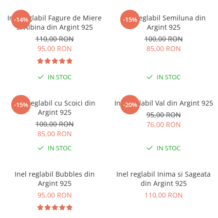
Coliere cu Flori
Coliere cu Animale
Inel reglabil Fagure de Miere
Inel reglabil Semiluna din
-14%
-15%
si Albina din Argint 925
Argint 925
Coliere cu Molecule
110,00 RON
100,00 RON
Coliere Diverse
95,00 RON
85,00 RON
BRĂȚĂRI
BRĂȚĂRI CU ȘNUR REGLABIL
IN STOC
IN STOC
Brățări din Aur cu șnur reglabil
Brățări din Argint cu șnur reglabil
Inel reglabil cu Scoici din
Inel reglabil Val din Argint 925
-15%
-20%
BRĂȚĂRI CU PIETRE SEMIPREȚIOASE
Argint 925
95,00 RON
Brățări din Aur cu pietre
100,00 RON
76,00 RON
semiprețioase
85,00 RON
Brățări din Argint cu pietre
IN STOC
IN STOC
semiprețioase
Brățări elastice cu pietre
Inel reglabil Bubbles din
Inel reglabil Inima si Sageata
semiprețioase
Argint 925
din Argint 925
BRĂȚĂRI DE PICIOR
95,00 RON
110,00 RON
Brățări de picior din Aur
Brățări de picior din Argint