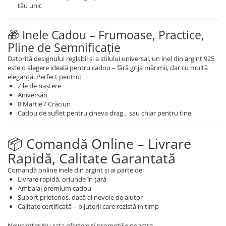
tău unic
🎁 Inele Cadou – Frumoase, Practice,
Pline de Semnificație
Datorită designului reglabil și a stilului universal, un inel din argint 925
este o alegere ideală pentru cadou – fără grija mărimii, dar cu multă
eleganță. Perfect pentru:
Zile de naștere
Aniversări
8 Martie / Crăciun
Cadou de suflet pentru cineva drag... sau chiar pentru tine
📦 Comandă Online – Livrare
Rapidă, Calitate Garantată
Comandă online inele din argint și ai parte de:
Livrare rapidă, oriunde în țară
Ambalaj premium cadou
Suport prietenos, dacă ai nevoie de ajutor
Calitate certificată – bijuterii care rezistă în timp
Newsletter
Nu rata ofertele si promotiile noastre