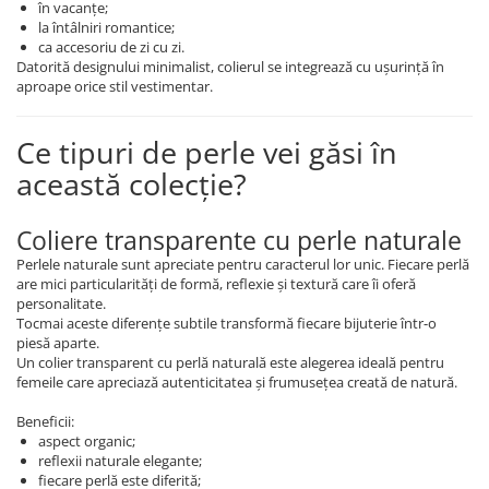
în vacanțe;
Coliere cu Animale
la întâlniri romantice;
Coliere cu Molecule
ca accesoriu de zi cu zi.
Coliere Diverse
Datorită designului minimalist, colierul se integrează cu ușurință în
aproape orice stil vestimentar.
BRĂȚĂRI
BRĂȚĂRI CU ȘNUR REGLABIL
Ce tipuri de perle vei găsi în
Brățări din Aur cu șnur reglabil
această colecție?
Brățări din Argint cu șnur reglabil
BRĂȚĂRI CU PIETRE SEMIPREȚIOASE
Coliere transparente cu perle naturale
Brățări din Aur cu pietre
semiprețioase
Perlele naturale sunt apreciate pentru caracterul lor unic. Fiecare perlă
are mici particularități de formă, reflexie și textură care îi oferă
Brățări din Argint cu pietre
personalitate.
semiprețioase
Tocmai aceste diferențe subtile transformă fiecare bijuterie într-o
Brățări elastice cu pietre
piesă aparte.
Un colier transparent cu perlă naturală este alegerea ideală pentru
semiprețioase
femeile care apreciază autenticitatea și frumusețea creată de natură.
BRĂȚĂRI DE PICIOR
Beneficii:
Brățări de picior din Aur
aspect organic;
Brățări de picior din Argint
reflexii naturale elegante;
fiecare perlă este diferită;
COLIERE