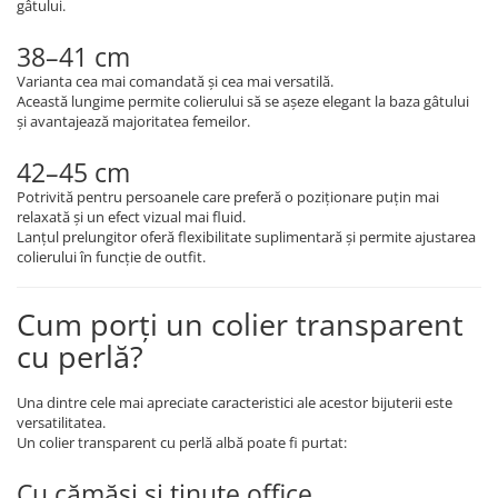
gâtului.
38–41 cm
Varianta cea mai comandată și cea mai versatilă.
Această lungime permite colierului să se așeze elegant la baza gâtului
și avantajează majoritatea femeilor.
42–45 cm
Potrivită pentru persoanele care preferă o poziționare puțin mai
relaxată și un efect vizual mai fluid.
Lanțul prelungitor oferă flexibilitate suplimentară și permite ajustarea
colierului în funcție de outfit.
Cum porți un colier transparent
cu perlă?
Una dintre cele mai apreciate caracteristici ale acestor bijuterii este
versatilitatea.
Un colier transparent cu perlă albă poate fi purtat:
Cu cămăși și ținute office