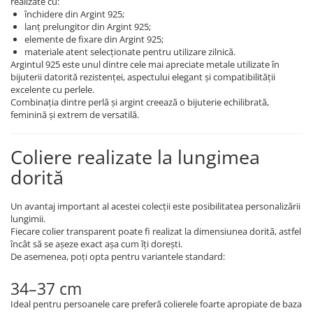
realizate cu:
închidere din Argint 925;
lanț prelungitor din Argint 925;
elemente de fixare din Argint 925;
materiale atent selecționate pentru utilizare zilnică.
Argintul 925 este unul dintre cele mai apreciate metale utilizate în
bijuterii datorită rezistenței, aspectului elegant și compatibilității
excelente cu perlele.
Combinația dintre perlă și argint creează o bijuterie echilibrată,
feminină și extrem de versatilă.
Coliere realizate la lungimea
dorită
Un avantaj important al acestei colecții este posibilitatea personalizării
lungimii.
Fiecare colier transparent poate fi realizat la dimensiunea dorită, astfel
încât să se așeze exact așa cum îți dorești.
De asemenea, poți opta pentru variantele standard:
34–37 cm
Ideal pentru persoanele care preferă colierele foarte apropiate de baza