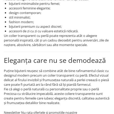
bijuterii minimaliste pentru femei;
accesorii feminine elegante;
design contemporan;
stil minimalist;
fashion modern;
bijuterii premium cu aspect discret;
accesorii de zi cu zi cu valoare estetică ridicată.
Un colier transparent cu perlă poate reprezenta atât o alegere
personală inspirată, cât și un cadou deosebit pentru aniversări, zile de
naștere, absolvire, sărbători sau alte momente speciale.
Eleganța care nu se demodează
Puține bijuterii reușesc să combine atât de bine rafinamentul clasic cu
designul modern precum un colier transparent cu perlă. Efectul vizual
delicat al firului invizibil și frumusețea naturală a perlei creează o piesă
care poate fi purtată ani la rând fără să își piardă farmecul.
Fie că alegi o perlă naturală cu personalitate proprie sau o perlă
Preciosa cu strălucire impecabilă, aceste coliere transparente sunt
create pentru femeile care iubesc eleganța discretă, calitatea autentică
și frumusețea detaliilor bine realizate.
Newsletter
Nu rata ofertele si promotiile noastre