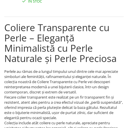
IN STOC
Brățări din Argint cu pietre
Coliere Transparente cu Stea
semiprețioase
Coliere Transparente cu Soare
Brățări elastice cu pietre
Coliere Transparente cu Semilună
semiprețioase
Coliere Transparente cu
Coliere Transparente cu Zodii
LĂNȚIȘOARE ARGINT
Coliere Transparente cu Perle
Perle – Eleganță
Coliere Transparente cu Initiale
Minimalistă cu Perle
Coliere Transparente cu Flori
Naturale și Perle Preciosa
Coliere Transparente cu Animale
Coliere Transparente cu Molecule
Coliere Transparente cu Pietre
Perlele au rămas de-a lungul timpului unul dintre cele mai apreciate
Naturale
simboluri ale feminității, rafinamentului și eleganței naturale. În
colecția noastră de Coliere Transparente cu Perle vei descoperi
Coliere Transparente Diverse
reinterpretarea modernă a unei bijuterii clasice, într-un design
LĂNȚIȘOARE ARGINT
contemporan, discret și extrem de versatil.
Fiecare colier transparent este realizat pe un fir transparent fin și
Lănțișoare cu Inimioare
rezistent, atent ales pentru a crea efectul vizual de „perlă suspendată”,
Lănțișoare cu Cruce
oferind impresia că perla plutește delicat la baza gâtului. Rezultatul
este o bijuterie minimalistă, ușor de purtat zilnic, dar suficient de
Lănțișoare cu Stea
elegantă pentru ocazii speciale.
Lănțișoare cu Soare
Colecția include atât coliere cu perle naturale, apreciate pentru