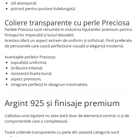
stil atemporal;
Coliere cu mărgele colorate și
potrivit pentru purtare îndelungată.
Argint
Coliere transparente cu perle Preciosa
Coliere cu pietre semiprețioase
Perlele Preciosa sunt renumite în industria bijuteriilor premium pentru
finisajul lor impecabil și luciul deosebit.
Acestea oferă un aspect extrem de uniform și sofisticat, fiind preferate
de persoanele care caută perfecțiune vizuală și eleganță modernă.
Avantajele perlelor Preciosa:
suprafață uniformă;
strălucire intensă;
rezistență foarte bună;
aspect premium;
integrare perfectă în designuri minimaliste.
Argint 925 și finisaje premium
Calitatea unei bijuterii nu este dată doar de elementul central, ci și de
componentele care o completează.
Toate colierele transparente cu perle din această categorie sunt