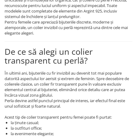
unicitatea și frumusețea lor organică, cât și coliere cu perle Preciosa,
Lănțișoare cu Semilună
recunoscute pentru luciul uniform și aspectul impecabil. Toate
Lănțișoare cu Zodii
modelele sunt completate de elemente din Argint 925, inclusiv
sistemul de închidere și lanțul prelungitor.
Lănțișoare cu Animale
Pentru femeile care apreciază bijuteriile discrete, moderne și
Lănțișoare cu Molecule
atemporale, un colier invizibil cu perlă reprezintă una dintre cele mai
elegante alegeri.
Lănțișoare cu Pietre Naturale
Lănțișoare Argint Diverse
De ce să alegi un colier
COLIERE CU PERLE
transparent cu perlă?
Coliere cu Perle Naturale
Coliere cu Perle Preciosa
În ultimii ani, bijuteriile cu fir invizibil au devenit tot mai populare
COLIERE ȘNUR REGLABIL
datorită aspectului lor aerisit și extrem de feminin. Spre deosebire de
Coliere cu Inimioare
colierele clasice, un colier fir transparent pune în valoare exclusiv
elementul central al bijuteriei, eliminând orice detaliu care ar putea
Coliere cu Cruce
încărca vizual zona gâtului.
Coliere cu Stea
Perla devine astfel punctul principal de interes, iar efectul final este
unul sofisticat și foarte natural.
Coliere cu Soare
Coliere cu Semilună
Acest tip de colier transparent pentru femei poate fi purtat:
la ținute casual;
Coliere cu Zodii
la outfituri office;
Coliere cu Flori
la evenimente elegante;