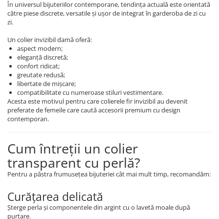
În universul bijuteriilor contemporane, tendința actuală este orientată
către piese discrete, versatile și ușor de integrat în garderoba de zi cu
zi.
Un colier invizibil damă oferă:
aspect modern;
eleganță discretă;
confort ridicat;
greutate redusă;
libertate de mișcare;
compatibilitate cu numeroase stiluri vestimentare.
Acesta este motivul pentru care colierele fir invizibil au devenit
preferate de femeile care caută accesorii premium cu design
contemporan.
Cum întreții un colier
transparent cu perlă?
Pentru a păstra frumusețea bijuteriei cât mai mult timp, recomandăm:
Curățarea delicată
Șterge perla și componentele din argint cu o lavetă moale după
purtare.