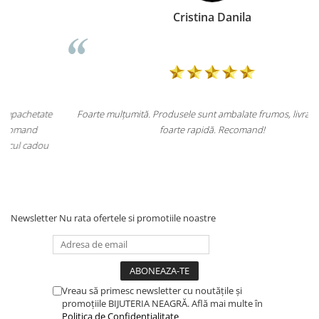
Cristina Danila
Foarte mulțumită. Produsele sunt ambalate frumos, livrarea a fost
foarte rapidă. Recomand!
p
Newsletter
Nu rata ofertele si promotiile noastre
Vreau să primesc newsletter cu noutățile și
promoțiile BIJUTERIA NEAGRĂ. Află mai multe în
Politica de Confidențialitate