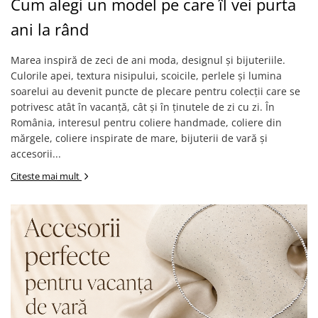
Cum alegi un model pe care îl vei purta
Coliere cu Flori
Coliere cu Animale
ani la rând
Coliere cu Molecule
Marea inspiră de zeci de ani moda, designul și bijuteriile.
Coliere Diverse
Culorile apei, textura nisipului, scoicile, perlele și lumina
BRĂȚĂRI
soarelui au devenit puncte de plecare pentru colecții care se
BRĂȚĂRI CU ȘNUR REGLABIL
potrivesc atât în vacanță, cât și în ținutele de zi cu zi. În
Brățări din Aur cu șnur reglabil
România, interesul pentru coliere handmade, coliere din
mărgele, coliere inspirate de mare, bijuterii de vară și
Brățări din Argint cu șnur reglabil
accesorii...
BRĂȚĂRI CU PIETRE SEMIPREȚIOASE
Brățări din Aur cu pietre
Citeste mai mult
semiprețioase
Brățări din Argint cu pietre
semiprețioase
Brățări elastice cu pietre
semiprețioase
BRĂȚĂRI DE PICIOR
Brățări de picior din Aur
Brățări de picior din Argint