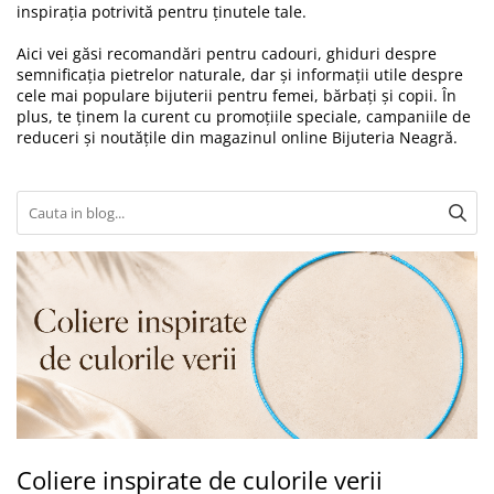
Brățări din Argint cu pietre
inspirația potrivită pentru ținutele tale.
Coliere Transparente cu Cruce
semiprețioase
Coliere Transparente cu Stea
Aici vei găsi recomandări pentru cadouri, ghiduri despre
Brățări elastice cu pietre
Coliere Transparente cu Soare
semnificația pietrelor naturale, dar și informații utile despre
semiprețioase
cele mai populare bijuterii pentru femei, bărbați și copii. În
Coliere Transparente cu Semilună
LĂNȚIȘOARE ARGINT
plus, te ținem la curent cu promoțiile speciale, campaniile de
Coliere Transparente cu Zodii
reduceri și noutățile din magazinul online
Bijuteria Neagră
.
Coliere Transparente cu Perle
Coliere Transparente cu Initiale
Coliere Transparente cu Flori
Coliere Transparente cu Animale
Coliere Transparente cu Molecule
Coliere Transparente cu Pietre
Naturale
Coliere Transparente Diverse
LĂNȚIȘOARE ARGINT
Lănțișoare cu Inimioare
Lănțișoare cu Cruce
Lănțișoare cu Stea
Coliere inspirate de culorile verii