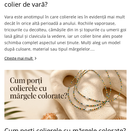
colier de vară?
Vara este anotimpul în care colierele ies în evidență mai mult
decât în orice altă perioadă a anului. Rochiile vaporoase,
tricourile cu decolteu, cămășile din in și topurile cu umerii goi
lasă gâtul și clavicula la vedere, iar un colier bine ales poate
schimba complet aspectul unei ținute. Mulți aleg un model
după culoare, material sau tipul mărgelelor....
Citeste mai mult
Cum porți colierele cu mărgele colorate?