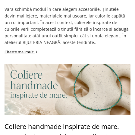
Lănțișoare cu Soare
Vara schimbă modul în care alegem accesoriile. Ținutele
Lănțișoare cu Semilună
devin mai lejere, materialele mai ușoare, iar culorile capătă
Lănțișoare cu Zodii
un rol important. În acest context, colierele inspirate de
Lănțișoare cu Animale
culorile verii completează o ținută fără să o încarce și adaugă
Lănțișoare cu Molecule
personalitate atât unui outfit simplu, cât și unuia elegant. În
Lănțișoare cu Pietre Naturale
atelierul BIJUTERIA NEAGRĂ, aceste tendințe...
Lănțișoare Argint Diverse
Citeste mai mult
COLIERE CU PERLE
Coliere cu Perle Naturale
Coliere cu Perle Preciosa
COLIERE ȘNUR REGLABIL
Coliere cu Inimioare
Coliere cu Cruce
Coliere cu Stea
Coliere cu Soare
Coliere cu Semilună
Coliere handmade inspirate de mare.
Coliere cu Zodii