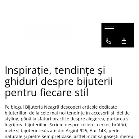
BIJUTERII DE VARĂ
BIJUTERII FEMEI
BIJUTERII COPII
BIJUTERII BĂRBAȚI
PANDANTIVE ARGINT
Coliere
INELE
CERCEI
CERCEI
Pandantive (toate)
Brățări
Inele din Argint
COLIERE
Cercei din Argint
Zodii
Inele cu șnur reglabil
Cercei Cristale Zirconia
Brățări de Picior
Coliere cu șnur reglabil
Inimi
CERCEI
COLIERE
BRĂȚĂRI
Flori
Inspirație, tendințe și
Cercei din Argint
Coliere cu șnur reglabil
Brățări din Aur cu șnur reglabil
Animale
Cercei din Argint cu Perle
Coliere cu pietre semiprețioase
ghiduri despre bijuterii
Brățări din Argint cu șnur reglabil
Cruciulițe
Cercei din Argint cu Cristale
BRĂȚĂRI
pentru fiecare stil
Molecule
Cercei din Argint cu Steluțe
BRĂȚĂRI CU ȘNUR REGLABIL
Lună, Soare, Stea
Cercei din Argint cu Inimioare
Brățări din Aur cu șnur reglabil
Pe blogul Bijuteria Neagră descoperi articole dedicate
Creole
Altele
Brățări din Argint cu șnur reglabil
bijuteriilor, de la cele mai noi tendințe în accesorii și idei de
COLIERE TRANSPARENTE
BRĂȚĂRI CU PIETRE SEMIPREȚIOASE
styling, până la sfaturi practice despre alegerea, purtarea și
îngrijirea bijuteriilor. Scriem despre coliere, cercei, brățări,
Coliere Transparente cu Cristale
Brățări din Aur cu pietre
inele și bijuterii realizate din Argint 925, Aur 14K, perle
semiprețioase
Coliere Transparente cu Inimioare
naturale și pietre semiprețioase, astfel încât să găsești mereu