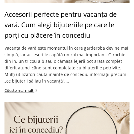
COLIERE
Accesorii perfecte pentru vacanța de
Coliere cu mărgele colorate și
Argint
vară. Cum alegi bijuteriile pe care le
Coliere cu pietre semiprețioase
porți cu plăcere în concediu
Vacanța de vară este momentul în care garderoba devine mai
simplă, iar accesoriile capătă un rol mai important. O rochie
din in, un tricou alb sau o cămașă lejeră pot arăta complet
diferit atunci când sunt completate cu bijuteriile potrivite.
Mulți utilizatori caută înainte de concediu informații precum
„ce bijuterii să iau în vacanță”,...
Citeste mai mult