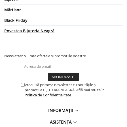
Lănțișoare cu Soare
Lănțișoare cu Semilună
Mărțișor
Lănțișoare cu Zodii
Black Friday
Lănțișoare cu Animale
Povestea Bijuteria Neagră
Lănțișoare cu Molecule
Lănțișoare cu Pietre Naturale
Lănțișoare Argint Diverse
COLIERE CU PERLE
Newsletter
Nu rata ofertele si promotiile noastre
Coliere cu Perle Naturale
Coliere cu Perle Preciosa
COLIERE ȘNUR REGLABIL
Vreau să primesc newsletter cu noutățile și
Coliere cu Inimioare
promoțiile BIJUTERIA NEAGRĂ. Află mai multe în
Coliere cu Cruce
Politica de Confidențialitate
Coliere cu Stea
Coliere cu Soare
INFORMAȚII
Coliere cu Semilună
ASISTENȚĂ
Coliere cu Zodii