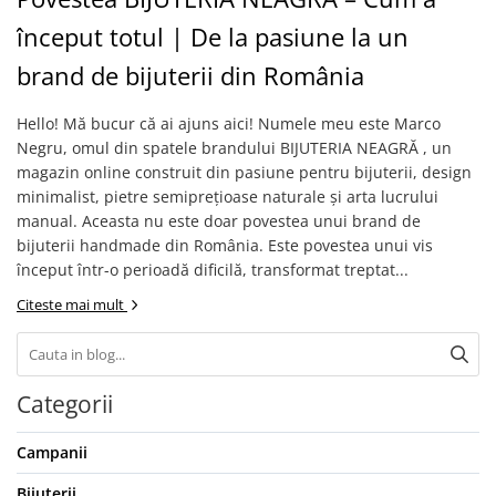
Brățări din Argint cu pietre
Coliere Transparente cu Cruce
semiprețioase
început totul | De la pasiune la un
Coliere Transparente cu Stea
Brățări elastice cu pietre
brand de bijuterii din România
Coliere Transparente cu Soare
semiprețioase
Coliere Transparente cu Semilună
LĂNȚIȘOARE ARGINT
Hello! Mă bucur că ai ajuns aici! Numele meu este Marco
Coliere Transparente cu Zodii
Negru, omul din spatele brandului BIJUTERIA NEAGRĂ , un
Coliere Transparente cu Perle
magazin online construit din pasiune pentru bijuterii, design
Coliere Transparente cu Initiale
minimalist, pietre semiprețioase naturale și arta lucrului
Coliere Transparente cu Flori
manual. Aceasta nu este doar povestea unui brand de
Coliere Transparente cu Animale
bijuterii handmade din România. Este povestea unui vis
început într-o perioadă dificilă, transformat treptat...
Coliere Transparente cu Molecule
Coliere Transparente cu Pietre
Citeste mai mult
Naturale
Coliere Transparente Diverse
LĂNȚIȘOARE ARGINT
Categorii
Lănțișoare cu Inimioare
Lănțișoare cu Cruce
Campanii
Lănțișoare cu Stea
Bijuterii