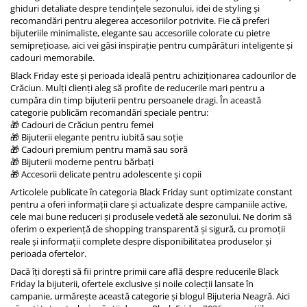
ghiduri detaliate despre tendințele sezonului, idei de styling și
recomandări pentru alegerea accesoriilor potrivite. Fie că preferi
bijuteriile minimaliste, elegante sau accesoriile colorate cu pietre
semiprețioase, aici vei găsi inspirație pentru cumpărături inteligente și
cadouri memorabile.
Black Friday este și perioada ideală pentru achiziționarea cadourilor de
Crăciun. Mulți clienți aleg să profite de reducerile mari pentru a
cumpăra din timp bijuterii pentru persoanele dragi. În această
categorie publicăm recomandări speciale pentru:
🎁 Cadouri de Crăciun pentru femei
🎁 Bijuterii elegante pentru iubită sau soție
🎁 Cadouri premium pentru mamă sau soră
🎁 Bijuterii moderne pentru bărbați
🎁 Accesorii delicate pentru adolescente și copii
Articolele publicate în categoria Black Friday sunt optimizate constant
pentru a oferi informații clare și actualizate despre campaniile active,
cele mai bune reduceri și produsele vedetă ale sezonului. Ne dorim să
oferim o experiență de shopping transparentă și sigură, cu promoții
reale și informații complete despre disponibilitatea produselor și
perioada ofertelor.
Dacă îți dorești să fii printre primii care află despre reducerile Black
Friday la bijuterii, ofertele exclusive și noile colecții lansate în
campanie, urmărește această categorie și blogul
Bijuteria Neagră
. Aici