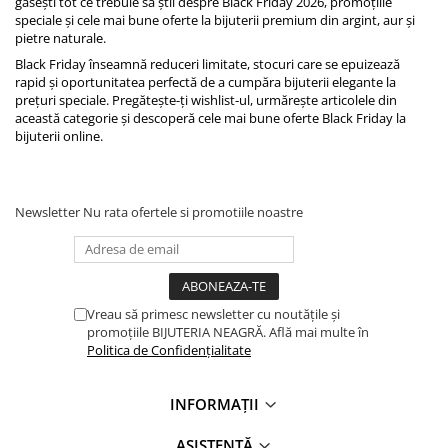
găsești tot ce trebuie să știi despre Black Friday 2026, promoțiile
speciale și cele mai bune oferte la bijuterii premium din argint, aur și
pietre naturale.
Black Friday înseamnă reduceri limitate, stocuri care se epuizează
rapid și oportunitatea perfectă de a cumpăra bijuterii elegante la
prețuri speciale. Pregătește-ți wishlist-ul, urmărește articolele din
această categorie și descoperă cele mai bune oferte Black Friday la
bijuterii online.
Newsletter
Nu rata ofertele si promotiile noastre
Vreau să primesc newsletter cu noutățile și
promoțiile BIJUTERIA NEAGRĂ. Află mai multe în
Politica de Confidențialitate
INFORMAȚII
ASISTENȚĂ