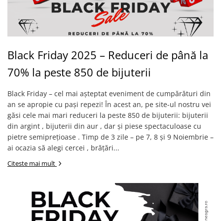
Lănțișoare cu Semilună
Lănțișoare cu Zodii
Lănțișoare cu Animale
Lănțișoare cu Molecule
Black Friday 2025 – Reduceri de până la
Lănțișoare cu Pietre Naturale
Lănțișoare Argint Diverse
70% la peste 850 de bijuterii
COLIERE CU PERLE
Black Friday – cel mai așteptat eveniment de cumpărături din
Coliere cu Perle Naturale
an se apropie cu pași repezi! În acest an, pe site-ul nostru vei
Coliere cu Perle Preciosa
găsi cele mai mari reduceri la peste 850 de bijuterii: bijuterii
COLIERE ȘNUR REGLABIL
din argint , bijuterii din aur , dar și piese spectaculoase cu
Coliere cu Inimioare
pietre semiprețioase . Timp de 3 zile – pe 7, 8 și 9 Noiembrie –
ai ocazia să alegi cercei , brățări...
Coliere cu Cruce
Coliere cu Stea
Citeste mai mult
Coliere cu Soare
Coliere cu Semilună
Coliere cu Zodii
Coliere cu Flori