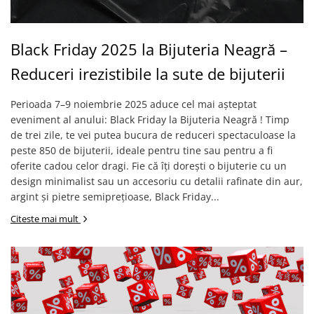
Brățări din Argint cu pietre
Coliere Transparente cu Stea
semiprețioase
Coliere Transparente cu Soare
Brățări elastice cu pietre
Coliere Transparente cu Semilună
Black Friday 2025 la Bijuteria Neagră –
semiprețioase
Coliere Transparente cu Zodii
LĂNȚIȘOARE ARGINT
Reduceri irezistibile la sute de bijuterii
Coliere Transparente cu Perle
Coliere Transparente cu Initiale
Perioada 7–9 noiembrie 2025 aduce cel mai așteptat
Coliere Transparente cu Flori
eveniment al anului: Black Friday la Bijuteria Neagră ! Timp
de trei zile, te vei putea bucura de reduceri spectaculoase la
Coliere Transparente cu Animale
peste 850 de bijuterii, ideale pentru tine sau pentru a fi
Coliere Transparente cu Molecule
oferite cadou celor dragi. Fie că îți dorești o bijuterie cu un
Coliere Transparente cu Pietre
design minimalist sau un accesoriu cu detalii rafinate din aur,
Naturale
argint și pietre semiprețioase, Black Friday...
Coliere Transparente Diverse
Citeste mai mult
LĂNȚIȘOARE ARGINT
Lănțișoare cu Inimioare
Lănțișoare cu Cruce
Lănțișoare cu Stea
Lănțișoare cu Soare