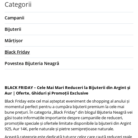
Categorii
Coliere cu mărgele colorate și
Argint
Campanii
Coliere cu pietre semiprețioase
Bijuterii
Mărțișor
Black Friday
Povestea Bijuteria Neagră
BLACK FRIDAY – Cele Mai Mari Reduceri la Bijuterii din Argint și
Aur | Oferte, Ghiduri și Promoții Exclusive
Black Friday este cel mai așteptat eveniment de shopping al anului și
momentul perfect pentru a cumpăra bijuterii premium la cele mai
bune prețuri. În categoria „Black Friday” din blogul
Bijuteria Neagră
vei
găsi toate informațiile importante despre campaniile de reduceri,
promoțiile speciale și ofertele limitate disponibile la bijuterii din Argint
925, Aur 14K, perle naturale și pietre semiprețioase naturale.
Această categorie este dedicată tuturor celor care caută reduceri reale