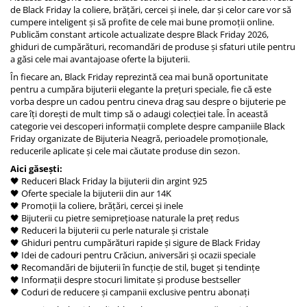
de Black Friday la coliere, brățări, cercei și inele, dar și celor care vor să
cumpere inteligent și să profite de cele mai bune promoții online.
Publicăm constant articole actualizate despre Black Friday 2026,
ghiduri de cumpărături, recomandări de produse și sfaturi utile pentru
a găsi cele mai avantajoase oferte la bijuterii.
În fiecare an, Black Friday reprezintă cea mai bună oportunitate
pentru a cumpăra bijuterii elegante la prețuri speciale, fie că este
vorba despre un cadou pentru cineva drag sau despre o bijuterie pe
care îți dorești de mult timp să o adaugi colecției tale. În această
categorie vei descoperi informații complete despre campaniile Black
Friday organizate de Bijuteria Neagră, perioadele promoționale,
reducerile aplicate și cele mai căutate produse din sezon.
Aici găsești:
🖤 Reduceri Black Friday la bijuterii din argint 925
🖤 Oferte speciale la bijuterii din aur 14K
🖤 Promoții la coliere, brățări, cercei și inele
🖤 Bijuterii cu pietre semiprețioase naturale la preț redus
🖤 Reduceri la bijuterii cu perle naturale și cristale
🖤 Ghiduri pentru cumpărături rapide și sigure de Black Friday
🖤 Idei de cadouri pentru Crăciun, aniversări și ocazii speciale
🖤 Recomandări de bijuterii în funcție de stil, buget și tendințe
🖤 Informații despre stocuri limitate și produse bestseller
🖤 Coduri de reducere și campanii exclusive pentru abonați