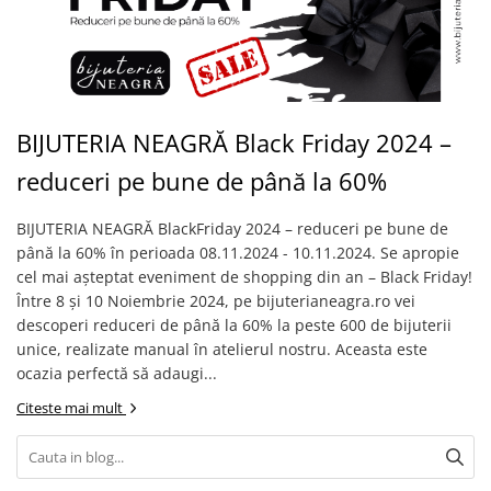
Coliere cu Animale
Coliere cu Molecule
Coliere Diverse
BRĂȚĂRI
BRĂȚĂRI CU ȘNUR REGLABIL
BIJUTERIA NEAGRĂ Black Friday 2024 –
Brățări din Aur cu șnur reglabil
reduceri pe bune de până la 60%
Brățări din Argint cu șnur reglabil
BRĂȚĂRI CU PIETRE SEMIPREȚIOASE
BIJUTERIA NEAGRĂ BlackFriday 2024 – reduceri pe bune de
Brățări din Aur cu pietre
până la 60% în perioada 08.11.2024 - 10.11.2024. Se apropie
semiprețioase
cel mai așteptat eveniment de shopping din an – Black Friday!
Brățări din Argint cu pietre
Între 8 și 10 Noiembrie 2024, pe bijuterianeagra.ro vei
semiprețioase
descoperi reduceri de până la 60% la peste 600 de bijuterii
Brățări elastice cu pietre
unice, realizate manual în atelierul nostru. Aceasta este
semiprețioase
ocazia perfectă să adaugi...
BRĂȚĂRI DE PICIOR
Citeste mai mult
Brățări de picior din Aur
Brățări de picior din Argint
COLIERE