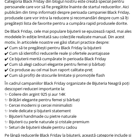
Categoria Black Friday din blogul nostru este creată special pentru
persoanele care vor să fie pregătite înainte de startul reducerilor. Aici
publicăm din timp informații despre perioada campaniei Black Friday,
produsele care vor intra la reducere și recomandări despre cum să îți
pregătești lista de favorite pentru a cumpăra rapid produsele dorite.
De Black Friday, cele mai populare bijuterii se epuizează rapid, mai ales
modelele în ediție limitată sau colecțiile realizate manual. Din acest
motiv, în articolele noastre vei găsi sfaturi practice despre:
✔️ Cum să te pregătești pentru Black Friday la bijuterii
✔️ Cum să identifici reducerile reale și ofertele avantajoase
✔️ Ce bijuterii merită cumpărate în perioada Black Friday
✔️ Cum să alegi cadouri elegante pentru femei și bărbați
✔️ Ce produse au cel mai bun raport calitate-preț
✔️ Cum să profiți de stocurile limitate și promoțiile flash
În cadrul campaniilor Black Friday organizate de
Bijuteria Neagră
poți
descoperi reduceri importante la:
✨ Coliere din argint 925 și aur 14K
✨ Brățări elegante pentru femei și bărbați
✨ Cercei moderni și cercei minimalisti
✨ Inele delicate și bijuterii statement
✨ Bijuterii handmade cu pietre naturale
✨ Bijuterii cu perle naturale și cristale premium
✨ Seturi de bijuterii ideale pentru cadou
Pe lângă reducerile Black Friday la bijuterii, această categorie include și