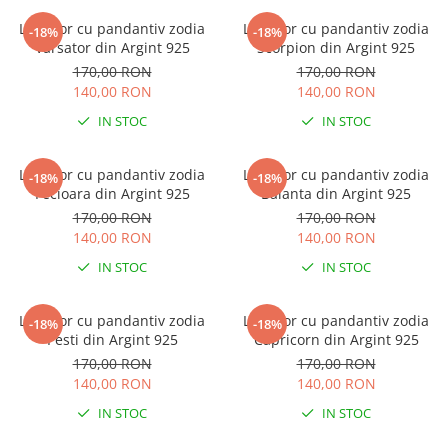
Brățări din Argint cu pietre
Coliere Transparente cu Stea
semiprețioase
Lantisor cu pandantiv zodia
Lantisor cu pandantiv zodia
-18%
-18%
Coliere Transparente cu Soare
Varsator din Argint 925
Scorpion din Argint 925
Brățări elastice cu pietre
Coliere Transparente cu Semilună
170,00 RON
170,00 RON
semiprețioase
Coliere Transparente cu Zodii
140,00 RON
140,00 RON
LĂNȚIȘOARE ARGINT
Coliere Transparente cu Perle
IN STOC
IN STOC
Coliere Transparente cu Initiale
Coliere Transparente cu Flori
Lantisor cu pandantiv zodia
Lantisor cu pandantiv zodia
-18%
-18%
Fecioara din Argint 925
Balanta din Argint 925
Coliere Transparente cu Animale
170,00 RON
170,00 RON
Coliere Transparente cu Molecule
140,00 RON
140,00 RON
Coliere Transparente cu Pietre
Naturale
IN STOC
IN STOC
Coliere Transparente Diverse
LĂNȚIȘOARE ARGINT
Lantisor cu pandantiv zodia
Lantisor cu pandantiv zodia
-18%
-18%
Pesti din Argint 925
Capricorn din Argint 925
Lănțișoare cu Inimioare
170,00 RON
170,00 RON
Lănțișoare cu Cruce
140,00 RON
140,00 RON
Lănțișoare cu Stea
IN STOC
IN STOC
Lănțișoare cu Soare