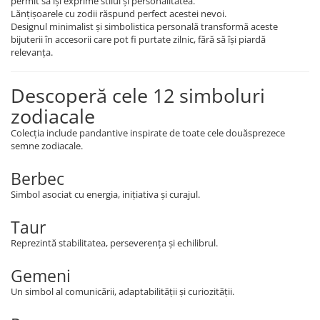
permit să își exprime stilul și personalitatea.
Lănțișoarele cu zodii răspund perfect acestei nevoi.
Designul minimalist și simbolistica personală transformă aceste
bijuterii în accesorii care pot fi purtate zilnic, fără să își piardă
relevanța.
Descoperă cele 12 simboluri
zodiacale
Colecția include pandantive inspirate de toate cele douăsprezece
semne zodiacale.
Berbec
Simbol asociat cu energia, inițiativa și curajul.
Taur
Reprezintă stabilitatea, perseverența și echilibrul.
Gemeni
Un simbol al comunicării, adaptabilității și curiozității.