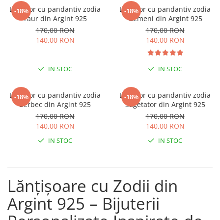
Lănțișoare cu Semilună
Lantisor cu pandantiv zodia
Lantisor cu pandantiv zodia
-18%
-18%
Lănțișoare cu Zodii
Taur din Argint 925
Gemeni din Argint 925
Lănțișoare cu Animale
170,00 RON
170,00 RON
140,00 RON
140,00 RON
Lănțișoare cu Molecule
Lănțișoare cu Pietre Naturale
Lănțișoare Argint Diverse
IN STOC
IN STOC
COLIERE CU PERLE
Coliere cu Perle Naturale
Lantisor cu pandantiv zodia
Lantisor cu pandantiv zodia
-18%
-18%
Berbec din Argint 925
Sagetator din Argint 925
Coliere cu Perle Preciosa
170,00 RON
170,00 RON
COLIERE ȘNUR REGLABIL
140,00 RON
140,00 RON
Coliere cu Inimioare
IN STOC
IN STOC
Coliere cu Cruce
Coliere cu Stea
Coliere cu Soare
Lănțișoare cu Zodii din
Coliere cu Semilună
Argint 925 – Bijuterii
Coliere cu Zodii
Coliere cu Flori