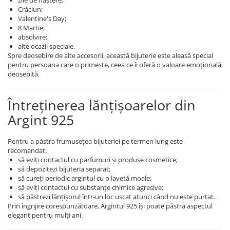
zile de naștere;
Crăciun;
Valentine's Day;
8 Martie;
absolvire;
alte ocazii speciale.
Spre deosebire de alte accesorii, această bijuterie este aleasă special
pentru persoana care o primește, ceea ce îi oferă o valoare emoțională
deosebită.
Întreținerea lănțișoarelor din
Argint 925
Pentru a păstra frumusețea bijuteriei pe termen lung este
recomandat:
să eviți contactul cu parfumuri și produse cosmetice;
să depozitezi bijuteria separat;
să cureți periodic argintul cu o lavetă moale;
să eviți contactul cu substanțe chimice agresive;
să păstrezi lănțișorul într-un loc uscat atunci când nu este purtat.
Prin îngrijire corespunzătoare, Argintul 925 își poate păstra aspectul
elegant pentru mulți ani.