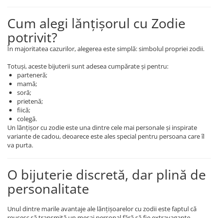
Cum alegi lănțișorul cu Zodie
potrivit?
În majoritatea cazurilor, alegerea este simplă: simbolul propriei zodii.
Totuși, aceste bijuterii sunt adesea cumpărate și pentru:
parteneră;
mamă;
soră;
prietenă;
fiică;
colegă.
Un lănțișor cu zodie este una dintre cele mai personale și inspirate
variante de cadou, deoarece este ales special pentru persoana care îl
va purta.
O bijuterie discretă, dar plină de
personalitate
Unul dintre marile avantaje ale lănțișoarelor cu zodii este faptul că
reușesc să transmită un mesaj personal fără să fie extravagante.