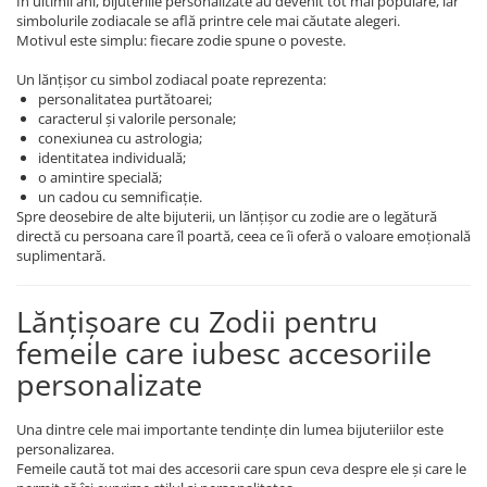
În ultimii ani, bijuteriile personalizate au devenit tot mai populare, iar
simbolurile zodiacale se află printre cele mai căutate alegeri.
Coliere cu mărgele colorate și
Motivul este simplu: fiecare zodie spune o poveste.
Argint
Coliere cu pietre semiprețioase
Un lănțișor cu simbol zodiacal poate reprezenta:
personalitatea purtătoarei;
caracterul și valorile personale;
conexiunea cu astrologia;
identitatea individuală;
o amintire specială;
un cadou cu semnificație.
Spre deosebire de alte bijuterii, un lănțișor cu zodie are o legătură
directă cu persoana care îl poartă, ceea ce îi oferă o valoare emoțională
suplimentară.
Lănțișoare cu Zodii pentru
femeile care iubesc accesoriile
personalizate
Una dintre cele mai importante tendințe din lumea bijuteriilor este
personalizarea.
Femeile caută tot mai des accesorii care spun ceva despre ele și care le