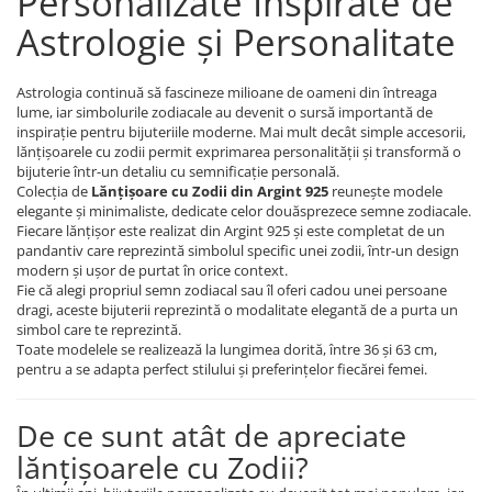
Personalizate Inspirate de
Coliere cu Animale
Astrologie și Personalitate
Coliere cu Molecule
Coliere Diverse
Astrologia continuă să fascineze milioane de oameni din întreaga
BRĂȚĂRI
lume, iar simbolurile zodiacale au devenit o sursă importantă de
BRĂȚĂRI CU ȘNUR REGLABIL
inspirație pentru bijuteriile moderne. Mai mult decât simple accesorii,
lănțișoarele cu zodii permit exprimarea personalității și transformă o
Brățări din Aur cu șnur reglabil
bijuterie într-un detaliu cu semnificație personală.
Brățări din Argint cu șnur reglabil
Colecția de
Lănțișoare cu Zodii din Argint 925
reunește modele
elegante și minimaliste, dedicate celor douăsprezece semne zodiacale.
BRĂȚĂRI CU PIETRE SEMIPREȚIOASE
Fiecare lănțișor este realizat din Argint 925 și este completat de un
Brățări din Aur cu pietre
pandantiv care reprezintă simbolul specific unei zodii, într-un design
semiprețioase
modern și ușor de purtat în orice context.
Fie că alegi propriul semn zodiacal sau îl oferi cadou unei persoane
Brățări din Argint cu pietre
dragi, aceste bijuterii reprezintă o modalitate elegantă de a purta un
semiprețioase
simbol care te reprezintă.
Brățări elastice cu pietre
Toate modelele se realizează la lungimea dorită, între 36 și 63 cm,
semiprețioase
pentru a se adapta perfect stilului și preferințelor fiecărei femei.
BRĂȚĂRI DE PICIOR
De ce sunt atât de apreciate
Brățări de picior din Aur
lănțișoarele cu Zodii?
Brățări de picior din Argint
COLIERE