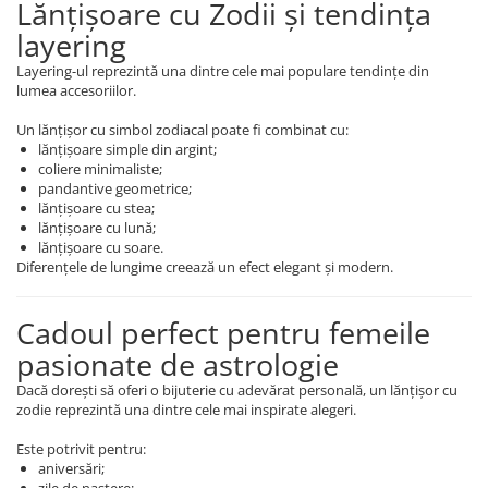
Lănțișoare cu Zodii și tendința
layering
Layering-ul reprezintă una dintre cele mai populare tendințe din
lumea accesoriilor.
Un lănțișor cu simbol zodiacal poate fi combinat cu:
lănțișoare simple din argint;
coliere minimaliste;
pandantive geometrice;
lănțișoare cu stea;
lănțișoare cu lună;
lănțișoare cu soare.
Diferențele de lungime creează un efect elegant și modern.
Cadoul perfect pentru femeile
pasionate de astrologie
Dacă dorești să oferi o bijuterie cu adevărat personală, un lănțișor cu
zodie reprezintă una dintre cele mai inspirate alegeri.
Este potrivit pentru:
aniversări;