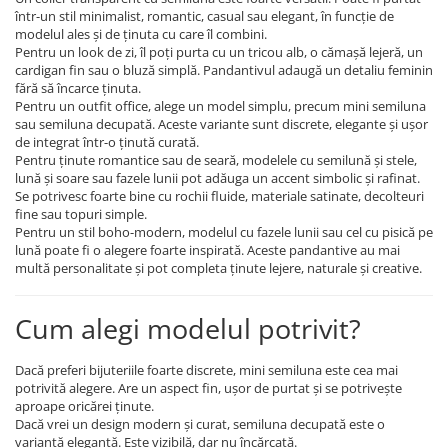
într-un stil minimalist, romantic, casual sau elegant, în funcție de
modelul ales și de ținuta cu care îl combini.
Pentru un look de zi, îl poți purta cu un tricou alb, o cămașă lejeră, un
cardigan fin sau o bluză simplă. Pandantivul adaugă un detaliu feminin
fără să încarce ținuta.
Pentru un outfit office, alege un model simplu, precum mini semiluna
sau semiluna decupată. Aceste variante sunt discrete, elegante și ușor
de integrat într-o ținută curată.
Pentru ținute romantice sau de seară, modelele cu semilună și stele,
lună și soare sau fazele lunii pot adăuga un accent simbolic și rafinat.
Se potrivesc foarte bine cu rochii fluide, materiale satinate, decolteuri
fine sau topuri simple.
Pentru un stil boho-modern, modelul cu fazele lunii sau cel cu pisică pe
lună poate fi o alegere foarte inspirată. Aceste pandantive au mai
multă personalitate și pot completa ținute lejere, naturale și creative.
Cum alegi modelul potrivit?
Dacă preferi bijuteriile foarte discrete, mini semiluna este cea mai
potrivită alegere. Are un aspect fin, ușor de purtat și se potrivește
aproape oricărei ținute.
Dacă vrei un design modern și curat, semiluna decupată este o
variantă elegantă. Este vizibilă, dar nu încărcată.