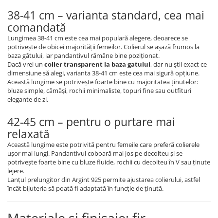
38-41 cm – varianta standard, cea mai
comandată
Lungimea 38-41 cm este cea mai populară alegere, deoarece se
potrivește de obicei majorității femeilor. Colierul se așază frumos la
baza gâtului, iar pandantivul rămâne bine poziționat.
Dacă vrei un
colier transparent la baza gatului
, dar nu știi exact ce
dimensiune să alegi, varianta 38-41 cm este cea mai sigură opțiune.
Această lungime se potrivește foarte bine cu majoritatea ținutelor:
bluze simple, cămăși, rochii minimaliste, topuri fine sau outfituri
elegante de zi.
42-45 cm – pentru o purtare mai
relaxată
Această lungime este potrivită pentru femeile care preferă colierele
ușor mai lungi. Pandantivul coboară mai jos pe decolteu și se
potrivește foarte bine cu bluze fluide, rochii cu decolteu în V sau ținute
lejere.
Lanțul prelungitor din Argint 925 permite ajustarea colierului, astfel
încât bijuteria să poată fi adaptată în funcție de ținută.
Materiale și finisaje: fir