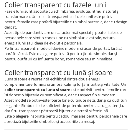
Colier transparent cu fazele lunii
Fazele lunii sunt asociate cu schimbarea, evoluția, ritmul natural și
transformarea. Un colier transparent cu fazele lunii este potrivit
pentru femeile care preferă bijuteriile cu simbol puternic, dar cu design
delicat.
Acest tip de pandantiv are un caracter mai special și poate fi ales de
persoanele care simt o conexiune cu simbolurile astrale, natura,
energia lunii sau ideea de evoluție personală.
Pe fir transparent, modelul devine modern și ușor de purtat, fără să
pară încărcat. Este o alegere potrivită pentru ținute simple, dar și
pentru outfituri cu influențe boho, romantice sau minimaliste.
Colier transparent cu lună și soare
Luna și soarele reprezintă echilibrul dintre două energii
complementare: lumină și umbră, calm și forță, intuiție și vitalitate. Un
colier transparent cu luna si soare
este potrivit pentru femeile care
își doresc o bijuterie cu semnificație, dar cu aspect fin și modern.
Acest model se potrivește foarte bine cu ținute de zi, dar și cu outfituri
elegante. Simbolul este suficient de puternic pentru a atrage atenția,
dar firul transparent păstrează bijuteria discretă și feminină.
Este o alegere inspirată pentru cadou, mai ales pentru persoanele care
apreciază bijuteriile simbolice și accesoriile cu mesaj.