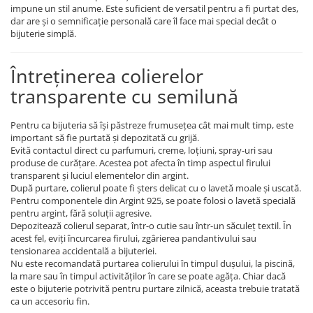
impune un stil anume. Este suficient de versatil pentru a fi purtat des,
dar are și o semnificație personală care îl face mai special decât o
bijuterie simplă.
Întreținerea colierelor
transparente cu semilună
Pentru ca bijuteria să își păstreze frumusețea cât mai mult timp, este
important să fie purtată și depozitată cu grijă.
Evită contactul direct cu parfumuri, creme, loțiuni, spray-uri sau
produse de curățare. Acestea pot afecta în timp aspectul firului
transparent și luciul elementelor din argint.
După purtare, colierul poate fi șters delicat cu o lavetă moale și uscată.
Pentru componentele din Argint 925, se poate folosi o lavetă specială
pentru argint, fără soluții agresive.
Depozitează colierul separat, într-o cutie sau într-un săculeț textil. În
acest fel, eviți încurcarea firului, zgârierea pandantivului sau
tensionarea accidentală a bijuteriei.
Nu este recomandată purtarea colierului în timpul dușului, la piscină,
la mare sau în timpul activităților în care se poate agăța. Chiar dacă
este o bijuterie potrivită pentru purtare zilnică, aceasta trebuie tratată
ca un accesoriu fin.