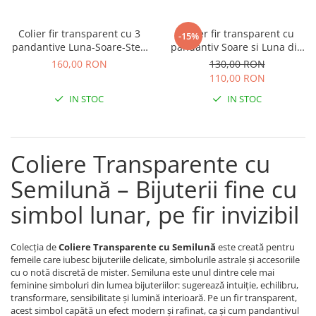
Lănțișoare cu Soare
Lănțișoare cu Semilună
Colier fir transparent cu 3
Colier fir transparent cu
-15%
Lănțișoare cu Zodii
pandantive Luna-Soare-Stea
pandantiv Soare si Luna din
Lănțișoare cu Animale
din Argint 925
Argint 925
160,00 RON
130,00 RON
Lănțișoare cu Molecule
110,00 RON
Lănțișoare cu Pietre Naturale
IN STOC
IN STOC
Lănțișoare Argint Diverse
COLIERE CU PERLE
Coliere cu Perle Naturale
Coliere Transparente cu
Coliere cu Perle Preciosa
Semilună – Bijuterii fine cu
COLIERE ȘNUR REGLABIL
simbol lunar, pe fir invizibil
Coliere cu Inimioare
Coliere cu Cruce
Colecția de
Coliere Transparente cu Semilună
este creată pentru
Coliere cu Stea
femeile care iubesc bijuteriile delicate, simbolurile astrale și accesoriile
Coliere cu Soare
cu o notă discretă de mister. Semiluna este unul dintre cele mai
feminine simboluri din lumea bijuteriilor: sugerează intuiție, echilibru,
Coliere cu Semilună
transformare, sensibilitate și lumină interioară. Pe un fir transparent,
Coliere cu Zodii
acest simbol capătă un efect modern și rafinat, ca și cum pandantivul