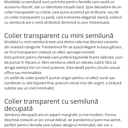
Modelele cu semilună sunt potrivite pentru femeile care caută un
accesoriu discret, dar cu identitate vizuală clară. Spre deosebire de un
colier transparent cu cristal, care pune accentul pe strălucire, sau de
un colier transparent cu perlă, care transmite eleganță clasică, colierul
cu semilună are o notă simbolică, feminină și ușor misterioasă.
Colier transparent cu mini semilună
Modelul cu mini semilună este una dintre cele mai discrete variante
din această categorie. Pandantivul fin se așază elegant la baza gâtului,
iar firul transparent creează un efect aproape invizibil.
Este potrivit pentru femeile care preferă bijuteriile foarte delicate, ușor
de purtat în fiecare zi. Mini semiluna oferă un detaliu subtil, fără să
atragă atenția într-un mod puternic. Este ideală pentru ținute casual,
office sau minimaliste.
Un astfel de colier poate fi purtat singur pentru un efect curat sau
combinat cu alte bijuterii fine, precum cercei mici din argint, o brățară
subțire sau un inel minimalist.
Colier transparent cu semilună
decupată
Semiluna decupată are un aspect mai grafic și mai modern. Forma
deschisă creează un joc vizual delicat, iar pandantivul pare mai aerisit,
perfect pentru femeile care iubesc designul minimalist, dar vor o