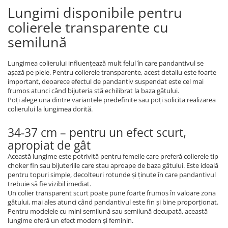
Lungimi disponibile pentru
colierele transparente cu
semilună
Lungimea colierului influențează mult felul în care pandantivul se
așază pe piele. Pentru colierele transparente, acest detaliu este foarte
important, deoarece efectul de pandantiv suspendat este cel mai
frumos atunci când bijuteria stă echilibrat la baza gâtului.
Poți alege una dintre variantele predefinite sau poți solicita realizarea
colierului la lungimea dorită.
34-37 cm – pentru un efect scurt,
apropiat de gât
Această lungime este potrivită pentru femeile care preferă colierele tip
choker fin sau bijuteriile care stau aproape de baza gâtului. Este ideală
pentru topuri simple, decolteuri rotunde și ținute în care pandantivul
trebuie să fie vizibil imediat.
Un colier transparent scurt poate pune foarte frumos în valoare zona
gâtului, mai ales atunci când pandantivul este fin și bine proporționat.
Pentru modelele cu mini semilună sau semilună decupată, această
lungime oferă un efect modern și feminin.