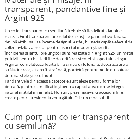
transparent, pandantive fine și
Argint 925
Un colier transparent cu semilună trebuie să fie delicat, dar bine
realizat. Firul transparent are rolul de a susține pandantivul fără să
devină vizibil sau să încarce designul. Astfel, bijuteria capătă efectul de
colier invizibil, apreciat pentru aspectul modern și aerisit.
Închiderea și lanțul prelungitor sunt realizate din
Argint 925
, un metal
potrivit pentru bijuterii fine datorită rezistenței și aspectului elegant.
Argintul completează foarte bine simbolurile lunare, deoarece are o
strălucire rece, discretă și rafinată, potrivită pentru modele inspirate
de lună, stele și cerul nopții.
Pandantivele din această categorie sunt alese pentru forma lor
delicată, pentru semnificație și pentru capacitatea de a se integra
natural în stilul minimalist. Nu sunt piese masive, ci accesorii fine,
create pentru a evidenția zona gâtului într-un mod subtil.
Cum porți un colier transparent
cu semilună?
Un colier transparent cu semilună este foarte versatil. Poate fi purtat