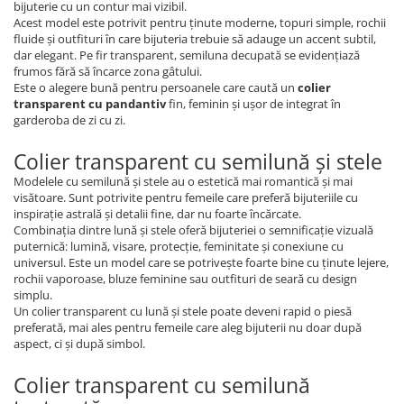
bijuterie cu un contur mai vizibil.
Acest model este potrivit pentru ținute moderne, topuri simple, rochii
fluide și outfituri în care bijuteria trebuie să adauge un accent subtil,
dar elegant. Pe fir transparent, semiluna decupată se evidențiază
frumos fără să încarce zona gâtului.
Este o alegere bună pentru persoanele care caută un
colier
transparent cu pandantiv
fin, feminin și ușor de integrat în
garderoba de zi cu zi.
Colier transparent cu semilună și stele
Modelele cu semilună și stele au o estetică mai romantică și mai
visătoare. Sunt potrivite pentru femeile care preferă bijuteriile cu
inspirație astrală și detalii fine, dar nu foarte încărcate.
Combinația dintre lună și stele oferă bijuteriei o semnificație vizuală
puternică: lumină, visare, protecție, feminitate și conexiune cu
universul. Este un model care se potrivește foarte bine cu ținute lejere,
rochii vaporoase, bluze feminine sau outfituri de seară cu design
simplu.
Un colier transparent cu lună și stele poate deveni rapid o piesă
preferată, mai ales pentru femeile care aleg bijuterii nu doar după
aspect, ci și după simbol.
Colier transparent cu semilună