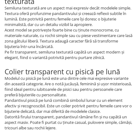
texturată
Semiluna texturată are un aspect mai expresiv decât modelele simple.
Textura oferă profunzime pandantivului și creează reflexii subtile în
lumină. Este potrivită pentru femeile care își doresc o bijuterie
minimalistă, dar cu un detaliu vizibil la apropiere.
Acest model se potrivește foarte bine cu ținute monocrome, cu
materiale naturale, cu rochii simple sau cu piese vestimentare care lasă
zona gâtului liberă. Textura adaugă caracter fără să transforme
bijuteria într-una încărcată.
Pe fir transparent, semiluna texturată capătă un aspect modern și
elegant, fiind o variantă potrivită pentru purtare zilnică.
Colier transparent cu pisică pe lună
Modelul cu pisică pe lună este una dintre cele mai expresive variante
din această categorie. Are o notă jucăușă, feminină și ușor misterioasă,
fiind ideal pentru iubitoarele de pisici sau pentru persoanele care
preferă bijuteriile cu personalitate.
Pandantivul pisică pe lună combină simbolul lunar cu un element
afectiv și recognoscibil. Este un colier potrivit pentru femeile care vor o
bijuterie delicată, dar mai diferită de modelele clasice.
Datorită firului transparent, pandantivul rămâne fin și nu capătă un
aspect masiv. Poate fi purtat cu ținute casual, pulovere simple, cămăși,
tricouri albe sau rochii lejere.