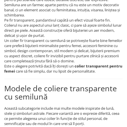
Semiluna are un farmec aparte pentru că nu este un motiv decorativ
COLIERE
banal, ci un element asociat cu feminitatea, intuiția, visarea, liniștea și
Coliere cu mărgele colorate și
schimbarea.
Pe fir transparent, pandantivul capătă un efect vizual foarte fin.
Argint
Colierul nu are aspectul unui lanț clasic, ci pare să așeze simbolul lunar
Coliere cu pietre semiprețioase
direct pe piele. Această construcție oferă bijuteriei un aer modern,
delicat și ușor de purtat.
Un colier fir transparent cu semilună se potrivește foarte bine femeilor
care preferă bijuterii minimaliste pentru femei, accesorii feminine cu
simbol, design contemporan, stil modern și delicat, bijuterii premium
cu aspect discret, coliere fir invizibil pentru purtare zilnică și accesorii
care completează ținuta fără să o domine.
Este o alegere potrivită dacă îți dorești un
colier transparent pentru
femei
care să fie simplu, dar nu lipsit de personalitate.
Modele de coliere transparente
cu semilună
Această subcategorie include mai multe modele inspirate de lună,
stele și simboluri astrale. Fiecare variantă are o expresie diferită, ceea
ce permite alegerea unui colier în funcție de stilul personal, de
semnificație sau de modul în care vrei să îl porți.