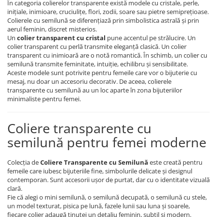
În categoria colierelor transparente există modele cu cristale, perle,
inițiale, inimioare, cruciulițe, flori, zodii, soare sau pietre semiprețioase.
Colierele cu semilună se diferențiază prin simbolistica astrală și prin
aerul feminin, discret misterios.
Un
colier transparent cu cristal
pune accentul pe strălucire. Un
colier transparent cu perlă transmite eleganță clasică. Un colier
transparent cu inimioară are o notă romantică. În schimb, un colier cu
semilună transmite feminitate, intuiție, echilibru și sensibilitate.
Aceste modele sunt potrivite pentru femeile care vor o bijuterie cu
mesaj, nu doar un accesoriu decorativ. De aceea, colierele
transparente cu semilună au un loc aparte în zona bijuteriilor
minimaliste pentru femei.
Coliere transparente cu
semilună pentru femei moderne
Colecția de
Coliere Transparente cu Semilună
este creată pentru
femeile care iubesc bijuteriile fine, simbolurile delicate și designul
contemporan. Sunt accesorii ușor de purtat, dar cu o identitate vizuală
clară.
Fie că alegi o mini semilună, o semilună decupată, o semilună cu stele,
un model texturat, pisica pe lună, fazele lunii sau luna și soarele,
fiecare colier adaugă ținutei un detaliu feminin, subtil și modern.