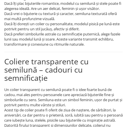
Dacă îți plac bijuteriile romantice, modelul cu semilună și stele poate fi
alegerea ideală. Are un aer delicat, feminin și ușor visător.
Dacă vrei o bijuterie cu textură și caracter, semiluna texturată oferă
mai multă profunzime vizuală.
Dacă îți dorești un colier cu personalitate, modelul pisică pe lună este
potrivit pentru un stil jucăuș, afectiv și diferit.
Dacă preferi simbolurile astrale cu semnificație puternică, alege fazele
lunii sau modelul lună și soare. Aceste variante transmit echilibru,
transformare și conexiune cu ritmurile naturale.
Coliere transparente cu
semilună – cadouri cu
semnificație
Un colier transparent cu semilună poate fi o idee foarte bună de
cadou, mai ales pentru persoanele care apreciază bijuteriile fine și
simbolurile cu sens. Semiluna este un simbol feminin, ușor de purtat și
potrivit pentru multe vârste și stiluri.
Acest tip de colier poate fi oferit de ziua de naștere, de sărbători, la
aniversări, ca dar pentru o prietenă, soră, iubită sau pentru o persoană
care iubește luna, stelele, pisicile sau bijuteriile cu inspirație astrală.
Datorită firului transparent și dimensiunilor delicate, colierul nu