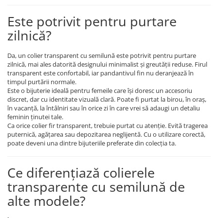
Este potrivit pentru purtare
zilnică?
Da, un colier transparent cu semilună este potrivit pentru purtare
zilnică, mai ales datorită designului minimalist și greutății reduse. Firul
transparent este confortabil, iar pandantivul fin nu deranjează în
timpul purtării normale.
Este o bijuterie ideală pentru femeile care își doresc un accesoriu
discret, dar cu identitate vizuală clară. Poate fi purtat la birou, în oraș,
în vacanță, la întâlniri sau în orice zi în care vrei să adaugi un detaliu
feminin ținutei tale.
Ca orice colier fir transparent, trebuie purtat cu atenție. Evită tragerea
puternică, agățarea sau depozitarea neglijentă. Cu o utilizare corectă,
poate deveni una dintre bijuteriile preferate din colecția ta.
Ce diferențiază colierele
transparente cu semilună de
alte modele?