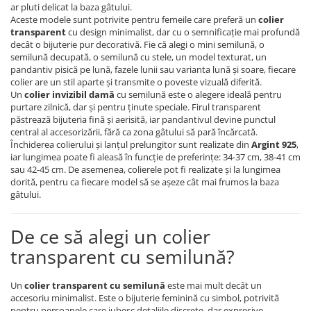
Coliere cu Flori
ar pluti delicat la baza gâtului.
Aceste modele sunt potrivite pentru femeile care preferă un
colier
Coliere cu Animale
transparent
cu design minimalist, dar cu o semnificație mai profundă
Coliere cu Molecule
decât o bijuterie pur decorativă. Fie că alegi o mini semilună, o
semilună decupată, o semilună cu stele, un model texturat, un
Coliere Diverse
pandantiv pisică pe lună, fazele lunii sau varianta lună și soare, fiecare
BRĂȚĂRI
colier are un stil aparte și transmite o poveste vizuală diferită.
Un
colier invizibil damă
cu semilună este o alegere ideală pentru
BRĂȚĂRI CU ȘNUR REGLABIL
purtare zilnică, dar și pentru ținute speciale. Firul transparent
Brățări din Aur cu șnur reglabil
păstrează bijuteria fină și aerisită, iar pandantivul devine punctul
central al accesorizării, fără ca zona gâtului să pară încărcată.
Brățări din Argint cu șnur reglabil
Închiderea colierului și lanțul prelungitor sunt realizate din
Argint 925
,
BRĂȚĂRI CU PIETRE SEMIPREȚIOASE
iar lungimea poate fi aleasă în funcție de preferințe: 34-37 cm, 38-41 cm
sau 42-45 cm. De asemenea, colierele pot fi realizate și la lungimea
Brățări din Aur cu pietre
dorită, pentru ca fiecare model să se așeze cât mai frumos la baza
semiprețioase
gâtului.
Brățări din Argint cu pietre
semiprețioase
De ce să alegi un colier
Brățări elastice cu pietre
semiprețioase
transparent cu semilună?
BRĂȚĂRI DE PICIOR
Un
colier transparent cu semilună
este mai mult decât un
Brățări de picior din Aur
accesoriu minimalist. Este o bijuterie feminină cu simbol, potrivită
Brățări de picior din Argint
pentru persoanele care iubesc detaliile discrete, dar expresive.