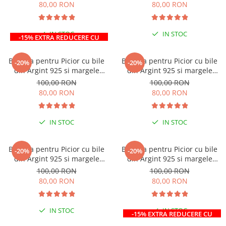
80,00 RON
80,00 RON
IN STOC
IN STOC
-15% EXTRA REDUCERE CU
CODUL ”VARA”
LA COMENZI DE MINIM 99 RON
Bratara pentru Picior cu bile
Bratara pentru Picior cu bile
-20%
-20%
din Argint 925 si margele
din Argint 925 si margele
turcoaz
verzi
100,00 RON
100,00 RON
80,00 RON
80,00 RON
IN STOC
IN STOC
Bratara pentru Picior cu bile
Bratara pentru Picior cu bile
-20%
-20%
din Argint 925 si margele
din Argint 925 si margele
bej/maro
multicolor
100,00 RON
100,00 RON
80,00 RON
80,00 RON
IN STOC
IN STOC
-15% EXTRA REDUCERE CU
CODUL ”VARA”