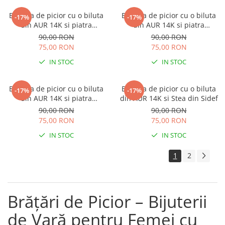
Bratara de picior cu o biluta
Bratara de picior cu o biluta
-17%
-17%
din AUR 14K si piatra
din AUR 14K si piatra
Naturala Agat
Naturala Lava
90,00 RON
90,00 RON
75,00 RON
75,00 RON
IN STOC
IN STOC
Bratara de picior cu o biluta
Bratara de picior cu o biluta
-17%
-17%
din AUR 14K si piatra
din AUR 14K si Stea din Sidef
Naturala Ochi de Tigru
90,00 RON
90,00 RON
75,00 RON
75,00 RON
IN STOC
IN STOC
1
2
Brățări de Picior – Bijuterii
de Vară pentru Femei cu