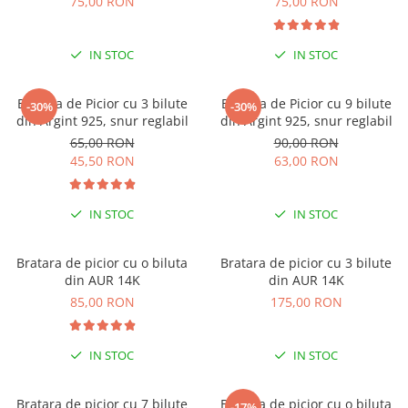
75,00 RON
75,00 RON
COLIERE
Coliere cu mărgele colorate și
IN STOC
IN STOC
Argint
Coliere cu pietre semiprețioase
Bratara de Picior cu 3 bilute
Bratara de Picior cu 9 bilute
-30%
-30%
din Argint 925, snur reglabil
din Argint 925, snur reglabil
65,00 RON
90,00 RON
45,50 RON
63,00 RON
IN STOC
IN STOC
Bratara de picior cu o biluta
Bratara de picior cu 3 bilute
din AUR 14K
din AUR 14K
85,00 RON
175,00 RON
IN STOC
IN STOC
Bratara de picior cu 7 bilute
Bratara de picior cu o biluta
-17%