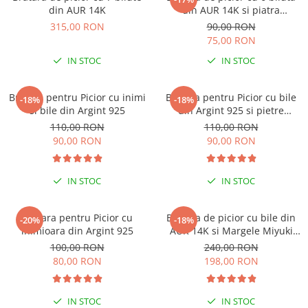
din AUR 14K
din AUR 14K si piatra
Naturala Ametist
315,00 RON
90,00 RON
75,00 RON
IN STOC
IN STOC
Bratara pentru Picior cu inimi
Bratara pentru Picior cu bile
-18%
-18%
si bile din Argint 925
din Argint 925 si pietre
semipretioase
110,00 RON
110,00 RON
90,00 RON
90,00 RON
IN STOC
IN STOC
Bratara pentru Picior cu
Bratara de picior cu bile din
-20%
-18%
inimioara din Argint 925
AUR 14K si Margele Miyuki
Turcoaz, snur gri reglabil
100,00 RON
240,00 RON
80,00 RON
198,00 RON
IN STOC
IN STOC