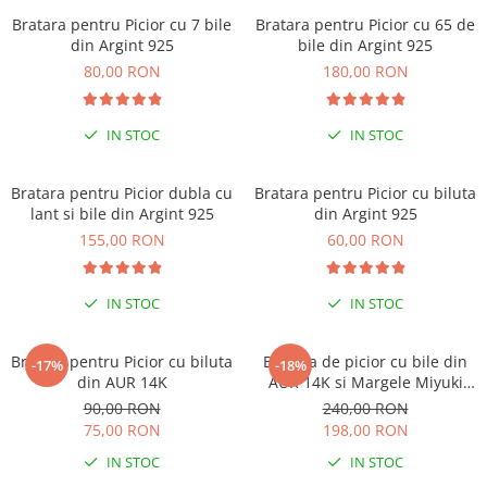
LA COMENZI DE MINIM 99 RON
Bratara pentru Picior cu 7 bile
Bratara pentru Picior cu 65 de
din Argint 925
bile din Argint 925
80,00 RON
180,00 RON
IN STOC
IN STOC
Bratara pentru Picior dubla cu
Bratara pentru Picior cu biluta
lant si bile din Argint 925
din Argint 925
155,00 RON
60,00 RON
IN STOC
IN STOC
Bratara pentru Picior cu biluta
Bratara de picior cu bile din
-17%
-18%
din AUR 14K
AUR 14K si Margele Miyuki
Albe, snur albastru deschis
90,00 RON
240,00 RON
reglabil
75,00 RON
198,00 RON
IN STOC
IN STOC