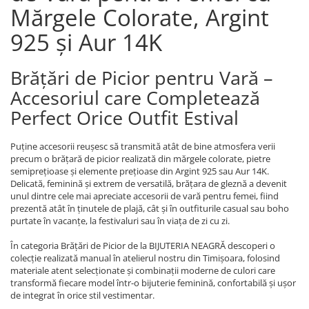
Mărgele Colorate, Argint
925 și Aur 14K
Brățări de Picior pentru Vară –
Accesoriul care Completează
Perfect Orice Outfit Estival
Puține accesorii reușesc să transmită atât de bine atmosfera verii
precum o brățară de picior realizată din mărgele colorate, pietre
semiprețioase și elemente prețioase din Argint 925 sau Aur 14K.
Delicată, feminină și extrem de versatilă, brățara de gleznă a devenit
unul dintre cele mai apreciate accesorii de vară pentru femei, fiind
prezentă atât în ținutele de plajă, cât și în outfiturile casual sau boho
purtate în vacanțe, la festivaluri sau în viața de zi cu zi.
În categoria Brățări de Picior de la BIJUTERIA NEAGRĂ descoperi o
colecție realizată manual în atelierul nostru din Timișoara, folosind
materiale atent selecționate și combinații moderne de culori care
transformă fiecare model într-o bijuterie feminină, confortabilă și ușor
de integrat în orice stil vestimentar.