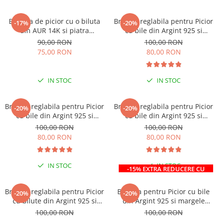
Bratara de picior cu o biluta
Bratara reglabila pentru Picior
-17%
-20%
din AUR 14K si piatra
cu bile din Argint 925 si
Naturala Onix Mat
margele Miyuki rosii
90,00 RON
100,00 RON
75,00 RON
80,00 RON
IN STOC
IN STOC
Bratara reglabila pentru Picior
Bratara reglabila pentru Picior
-20%
-20%
cu bile din Argint 925 si
cu bile din Argint 925 si
margele Miyuki galbene
margele Miyuki bej
100,00 RON
100,00 RON
80,00 RON
80,00 RON
IN STOC
IN STOC
-15% EXTRA REDUCERE CU
CODUL ”VARA”
LA COMENZI DE MINIM 99 RON
Bratara reglabila pentru Picior
Bratara pentru Picior cu bile
-20%
-20%
cu bilute din Argint 925 si
din Argint 925 si margele
margele Miyuki albastre
albe/maro
100,00 RON
100,00 RON