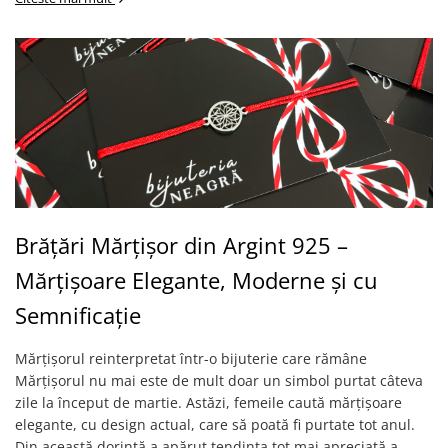
Brățări Mărțișor din Argint 925 –
Mărțișoare Elegante, Moderne și cu
Semnificație
Mărțișorul reinterpretat într-o bijuterie care rămâne
Mărțișorul nu mai este de mult doar un simbol purtat câteva
zile la început de martie. Astăzi, femeile caută mărțișoare
elegante, cu design actual, care să poată fi purtate tot anul.
Din această dorință a apărut tendința tot mai apreciată a