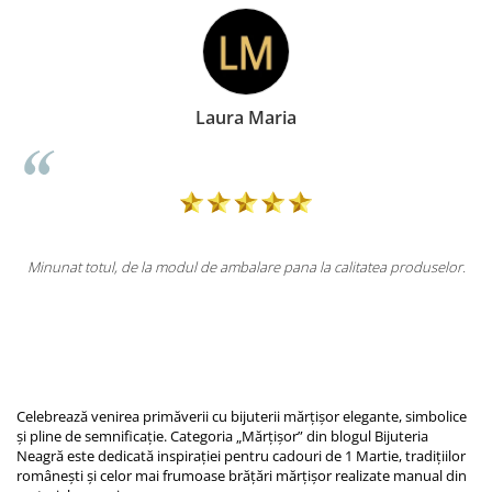
Diana Roman
r.
Am avut o interacțiune super cu cei de la Bijuteria Neagră. Sunt
parolisti, foarte dedicați, modalitatea de ambalare a produselor este
foarte delicată, iar mai presus de asta, am primit și 2 mărțișoare
superbe. Îi recomand cu drag!
Celebrează venirea primăverii cu bijuterii mărțișor elegante, simbolice
și pline de semnificație. Categoria „Mărțișor” din blogul
Bijuteria
Neagră
este dedicată inspirației pentru cadouri de 1 Martie, tradițiilor
românești și celor mai frumoase brățări mărțișor realizate manual din