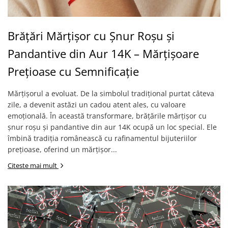
Brățări din Argint cu pietre
Coliere Transparente cu Cruce
semiprețioase
Coliere Transparente cu Stea
Brățări elastice cu pietre
Coliere Transparente cu Soare
Brățări Mărțișor cu Șnur Roșu și
semiprețioase
Coliere Transparente cu Semilună
LĂNȚIȘOARE ARGINT
Pandantive din Aur 14K – Mărțișoare
Coliere Transparente cu Zodii
Prețioase cu Semnificație
Coliere Transparente cu Perle
Coliere Transparente cu Initiale
Mărțișorul a evoluat. De la simbolul tradițional purtat câteva
Coliere Transparente cu Flori
zile, a devenit astăzi un cadou atent ales, cu valoare
Coliere Transparente cu Animale
emoțională. În această transformare, brățările mărțișor cu
Coliere Transparente cu Molecule
șnur roșu și pandantive din aur 14K ocupă un loc special. Ele
îmbină tradiția românească cu rafinamentul bijuteriilor
Coliere Transparente cu Pietre
Naturale
prețioase, oferind un mărțișor...
Coliere Transparente Diverse
Citeste mai mult
LĂNȚIȘOARE ARGINT
Lănțișoare cu Inimioare
Lănțișoare cu Cruce
Lănțișoare cu Stea