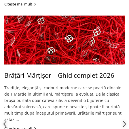
Citeste mai mult
Brățări Mărțișor – Ghid complet 2026
Tradiție, eleganță și cadouri moderne care se poartă dincolo
de 1 Martie În ultimii ani, mărțișorul a evoluat. De la clasica
broșă purtată doar câteva zile, a devenit o bijuterie cu
adevărat valoroasă, care spune o poveste și poate fi purtată
mult timp după începutul primăverii. Brățările mărțișor sunt
astăzi...
Citeste mai mult