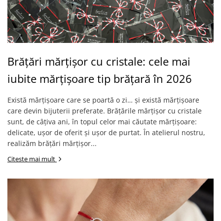
Lănțișoare cu Soare
Lănțișoare cu Semilună
Lănțișoare cu Zodii
Lănțișoare cu Animale
Lănțișoare cu Molecule
Brățări mărțișor cu cristale: cele mai
Lănțișoare cu Pietre Naturale
iubite mărțișoare tip brățară în 2026
Lănțișoare Argint Diverse
COLIERE CU PERLE
Există mărțișoare care se poartă o zi… și există mărțișoare
Coliere cu Perle Naturale
care devin bijuterii preferate. Brățările mărțișor cu cristale
Coliere cu Perle Preciosa
sunt, de câțiva ani, în topul celor mai căutate mărțișoare:
delicate, ușor de oferit și ușor de purtat. În atelierul nostru,
COLIERE ȘNUR REGLABIL
realizăm brățări mărțișor...
Coliere cu Inimioare
Citeste mai mult
Coliere cu Cruce
Coliere cu Stea
Coliere cu Soare
Coliere cu Semilună
Coliere cu Zodii