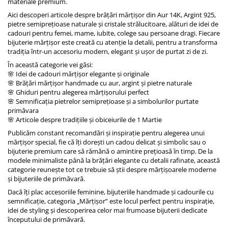
materiale premium.
Aici descoperi articole despre brățări mărțișor din Aur 14K, Argint 925,
pietre semiprețioase naturale și cristale strălucitoare, alături de idei de
cadouri pentru femei, mame, iubite, colege sau persoane dragi. Fiecare
bijuterie mărțișor este creată cu atenție la detalii, pentru a transforma
tradiția într-un accesoriu modern, elegant și ușor de purtat zi de zi.
În această categorie vei găsi:
🌸 Idei de cadouri mărțișor elegante și originale
🌸 Brățări mărțișor handmade cu aur, argint și pietre naturale
🌸 Ghiduri pentru alegerea mărțișorului perfect
🌸 Semnificația pietrelor semiprețioase și a simbolurilor purtate
primăvara
🌸 Articole despre tradițiile și obiceiurile de 1 Martie
Publicăm constant recomandări și inspirație pentru alegerea unui
mărțișor special, fie că îți dorești un cadou delicat și simbolic sau o
bijuterie premium care să rămână o amintire prețioasă în timp. De la
modele minimaliste până la brățări elegante cu detalii rafinate, această
categorie reunește tot ce trebuie să știi despre mărțișoarele moderne
și bijuteriile de primăvară.
Dacă îți plac accesoriile feminine, bijuteriile handmade și cadourile cu
semnificație, categoria „Mărțișor” este locul perfect pentru inspirație,
idei de styling și descoperirea celor mai frumoase bijuterii dedicate
începutului de primăvară.