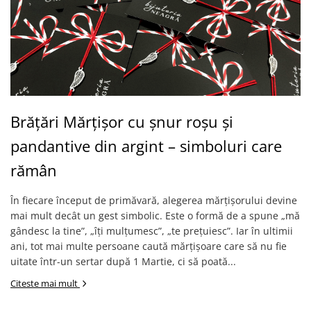
COLIERE
Coliere cu mărgele colorate și
Argint
Coliere cu pietre semiprețioase
Brățări Mărțișor cu șnur roșu și
pandantive din argint – simboluri care
rămân
În fiecare început de primăvară, alegerea mărțișorului devine
mai mult decât un gest simbolic. Este o formă de a spune „mă
gândesc la tine”, „îți mulțumesc”, „te prețuiesc”. Iar în ultimii
ani, tot mai multe persoane caută mărțișoare care să nu fie
uitate într-un sertar după 1 Martie, ci să poată...
Citeste mai mult