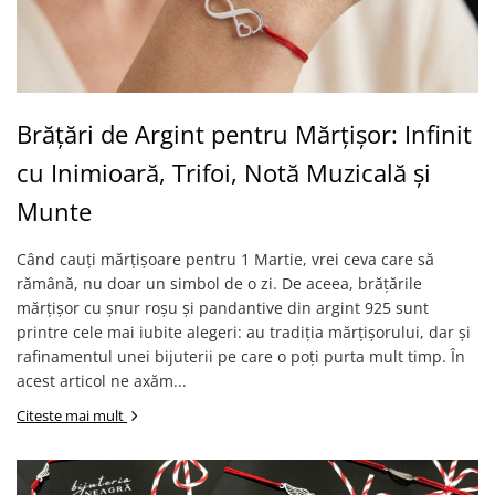
Coliere cu Flori
Coliere cu Animale
Coliere cu Molecule
Coliere Diverse
BRĂȚĂRI
Brățări de Argint pentru Mărțișor: Infinit
BRĂȚĂRI CU ȘNUR REGLABIL
cu Inimioară, Trifoi, Notă Muzicală și
Brățări din Aur cu șnur reglabil
Munte
Brățări din Argint cu șnur reglabil
BRĂȚĂRI CU PIETRE SEMIPREȚIOASE
Când cauți mărțișoare pentru 1 Martie, vrei ceva care să
Brățări din Aur cu pietre
rămână, nu doar un simbol de o zi. De aceea, brățările
semiprețioase
mărțișor cu șnur roșu și pandantive din argint 925 sunt
Brățări din Argint cu pietre
printre cele mai iubite alegeri: au tradiția mărțișorului, dar și
semiprețioase
rafinamentul unei bijuterii pe care o poți purta mult timp. În
Brățări elastice cu pietre
acest articol ne axăm...
semiprețioase
Citeste mai mult
BRĂȚĂRI DE PICIOR
Brățări de picior din Aur
Brățări de picior din Argint