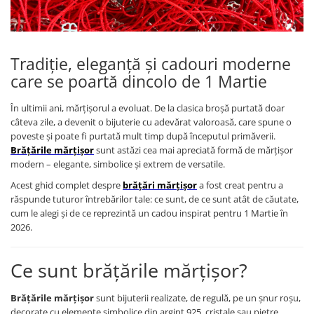
Brățări din Argint cu pietre
Coliere Transparente cu Stea
semiprețioase
Coliere Transparente cu Soare
Brățări elastice cu pietre
Coliere Transparente cu Semilună
semiprețioase
Tradiție, eleganță și cadouri moderne
Coliere Transparente cu Zodii
LĂNȚIȘOARE ARGINT
care se poartă dincolo de 1 Martie
Coliere Transparente cu Perle
Coliere Transparente cu Initiale
În ultimii ani, mărțișorul a evoluat. De la clasica broșă purtată doar
Coliere Transparente cu Flori
câteva zile, a devenit o bijuterie cu adevărat valoroasă, care spune o
Coliere Transparente cu Animale
poveste și poate fi purtată mult timp după începutul primăverii.
Brățările mărțișor
sunt astăzi cea mai apreciată formă de mărțișor
Coliere Transparente cu Molecule
modern – elegante, simbolice și extrem de versatile.
Coliere Transparente cu Pietre
Acest ghid complet despre
brățări mărțișor
a fost creat pentru a
Naturale
răspunde tuturor întrebărilor tale: ce sunt, de ce sunt atât de căutate,
Coliere Transparente Diverse
cum le alegi și de ce reprezintă un cadou inspirat pentru 1 Martie în
LĂNȚIȘOARE ARGINT
2026.
Lănțișoare cu Inimioare
Lănțișoare cu Cruce
Ce sunt brățările mărțișor?
Lănțișoare cu Stea
Brățările mărțișor
sunt bijuterii realizate, de regulă, pe un șnur roșu,
Lănțișoare cu Soare
decorate cu elemente simbolice din argint 925, cristale sau pietre