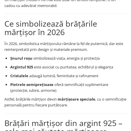
Coliere cu Animale
cadou cu adevărat memorabil.
Coliere cu Molecule
Coliere Diverse
Ce simbolizează brățările
BRĂȚĂRI
mărțișor în 2026
BRĂȚĂRI CU ȘNUR REGLABIL
Brățări din Aur cu șnur reglabil
În 2026, simbolistica mărțișorului rămâne la fel de puternică, dar este
reinterpretată prin design și materiale premium.
Brățări din Argint cu șnur reglabil
BRĂȚĂRI CU PIETRE SEMIPREȚIOASE
Șnurul roșu
simbolizează viața, energia și protecția
Brățări din Aur cu pietre
Argintul 925
este asociat cu puritatea, echilibrul și eleganța
semiprețioase
Cristalele
adaugă lumină, feminitate și rafinament
Brățări din Argint cu pietre
semiprețioase
Pietrele semiprețioase
oferă semnificații suplimentare
(protecție, iubire, armonie)
Brățări elastice cu pietre
semiprețioase
Astfel, brățările mărțișor devin
mărțișoare speciale
, cu o semnificație
personală pentru fiecare purtătoare.
BRĂȚĂRI DE PICIOR
Brățări de picior din Aur
Brățări mărțișor din argint 925 –
Brățări de picior din Argint
COLIERE