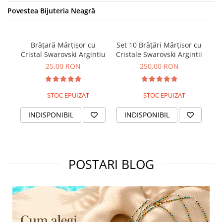
Povestea Bijuteria Neagră
Brățară Mărțișor cu
Set 10 Brățări Mărțisor cu
Se
Cristal Swarovski Argintiu
Cristale Swarovski Argintii
Cri
25,00 RON
250,00 RON
STOC EPUIZAT
STOC EPUIZAT
INDISPONIBIL
INDISPONIBIL
POSTARI BLOG