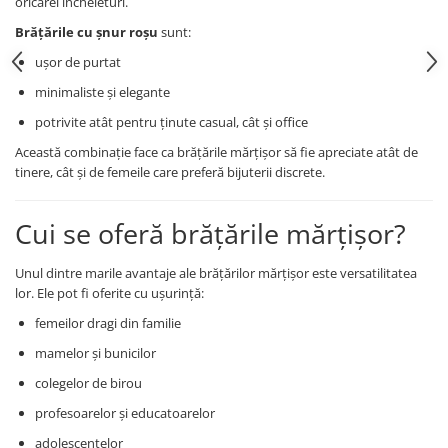
oricărei încheieturi.
Brățările cu șnur roșu
sunt:
ușor de purtat
minimaliste și elegante
potrivite atât pentru ținute casual, cât și office
Această combinație face ca brățările mărțișor să fie apreciate atât de
tinere, cât și de femeile care preferă bijuterii discrete.
Cui se oferă brățările mărțișor?
Unul dintre marile avantaje ale brățărilor mărțișor este versatilitatea
lor. Ele pot fi oferite cu ușurință:
femeilor dragi din familie
mamelor și bunicilor
colegelor de birou
profesoarelor și educatoarelor
adolescentelor