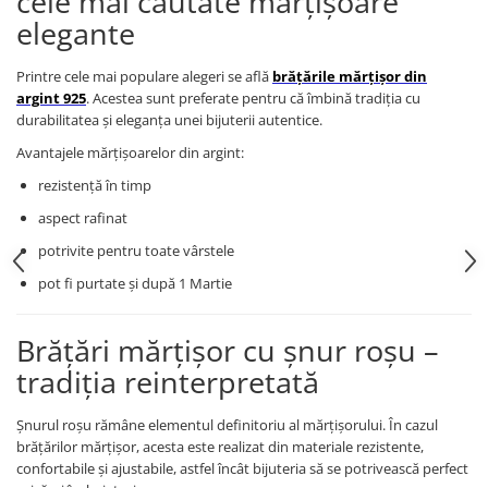
cele mai căutate mărțișoare
elegante
Coliere cu mărgele colorate și
Argint
Printre cele mai populare alegeri se află
brățările mărțișor din
Coliere cu pietre semiprețioase
argint 925
. Acestea sunt preferate pentru că îmbină tradiția cu
durabilitatea și eleganța unei bijuterii autentice.
Avantajele mărțișoarelor din argint:
rezistență în timp
aspect rafinat
potrivite pentru toate vârstele
pot fi purtate și după 1 Martie
Brățări mărțișor cu șnur roșu –
tradiția reinterpretată
Șnurul roșu rămâne elementul definitoriu al mărțișorului. În cazul
brățărilor mărțișor, acesta este realizat din materiale rezistente,
confortabile și ajustabile, astfel încât bijuteria să se potrivească perfect