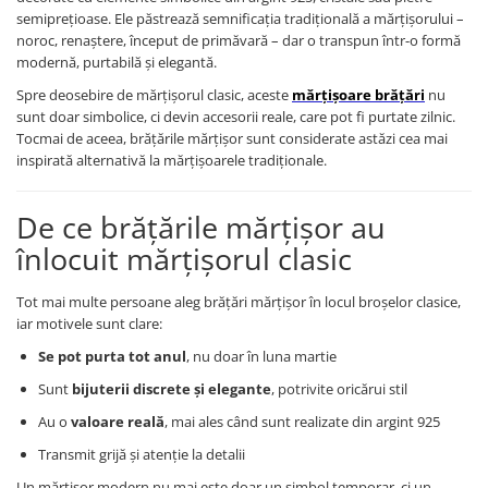
Lănțișoare cu Semilună
semiprețioase. Ele păstrează semnificația tradițională a mărțișorului –
Lănțișoare cu Zodii
noroc, renaștere, început de primăvară – dar o transpun într-o formă
Lănțișoare cu Animale
modernă, purtabilă și elegantă.
Lănțișoare cu Molecule
Spre deosebire de mărțișorul clasic, aceste
mărțișoare brățări
nu
sunt doar simbolice, ci devin accesorii reale, care pot fi purtate zilnic.
Lănțișoare cu Pietre Naturale
Tocmai de aceea, brățările mărțișor sunt considerate astăzi cea mai
Lănțișoare Argint Diverse
inspirată alternativă la mărțișoarele tradiționale.
COLIERE CU PERLE
Coliere cu Perle Naturale
De ce brățările mărțișor au
Coliere cu Perle Preciosa
înlocuit mărțișorul clasic
COLIERE ȘNUR REGLABIL
Coliere cu Inimioare
Tot mai multe persoane aleg brățări mărțișor în locul broșelor clasice,
iar motivele sunt clare:
Coliere cu Cruce
Coliere cu Stea
Se pot purta tot anul
, nu doar în luna martie
Coliere cu Soare
Sunt
bijuterii discrete și elegante
, potrivite oricărui stil
Coliere cu Semilună
Au o
valoare reală
, mai ales când sunt realizate din argint 925
Coliere cu Zodii
Transmit grijă și atenție la detalii
Coliere cu Flori
Un mărțișor modern nu mai este doar un simbol temporar, ci un