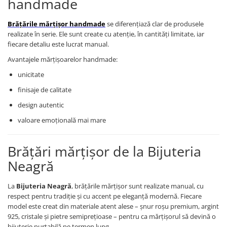
handmade
Brățările mărțișor handmade
se diferențiază clar de produsele
realizate în serie. Ele sunt create cu atenție, în cantități limitate, iar
fiecare detaliu este lucrat manual.
Avantajele mărțișoarelor handmade:
unicitate
finisaje de calitate
design autentic
valoare emoțională mai mare
Brățări mărțișor de la Bijuteria
Neagră
La
Bijuteria
Neagră
, brățările mărțișor sunt realizate manual, cu
respect pentru tradiție și cu accent pe eleganță modernă. Fiecare
model este creat din materiale atent alese – șnur roșu premium, argint
925, cristale și pietre semiprețioase – pentru ca mărțișorul să devină o
bijuterie purtabilă pe termen lung.