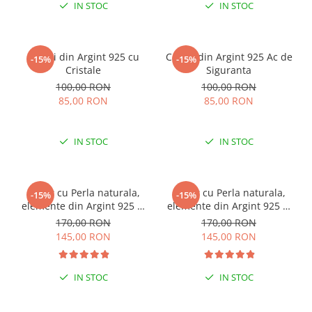
IN STOC
IN STOC
Cercei din Argint 925 cu
Cercei din Argint 925 Ac de
-15%
-15%
Cristale
Siguranta
100,00 RON
100,00 RON
85,00 RON
85,00 RON
IN STOC
IN STOC
Colier cu Perla naturala,
Colier cu Perla naturala,
-15%
-15%
elemente din Argint 925 si
elemente din Argint 925 si
margele Miyuki, multicolor
margele Miyuki, verde/kiwi
170,00 RON
170,00 RON
145,00 RON
145,00 RON
IN STOC
IN STOC