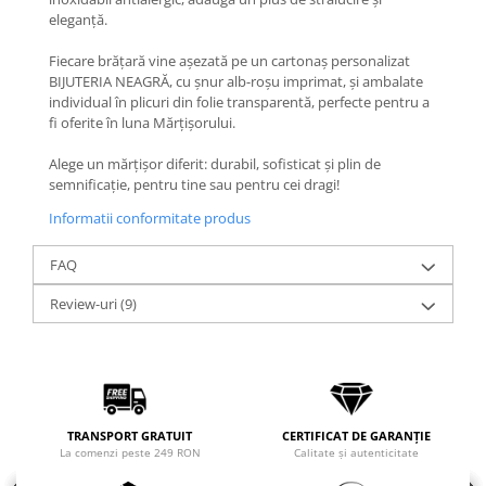
Coliere cu Flori
eleganță.
Coliere cu Animale
Fiecare brățară vine așezată pe un cartonaș personalizat
Coliere cu Molecule
BIJUTERIA NEAGRĂ, cu șnur alb-roșu imprimat, și ambalate
Coliere Diverse
individual în plicuri din folie transparentă, perfecte pentru a
BRĂȚĂRI
fi oferite în luna Mărțișorului.
BRĂȚĂRI CU ȘNUR REGLABIL
Alege un mărțișor diferit: durabil, sofisticat și plin de
Brățări din Aur cu șnur reglabil
semnificație, pentru tine sau pentru cei dragi!
Brățări din Argint cu șnur reglabil
Informatii conformitate produs
BRĂȚĂRI CU PIETRE SEMIPREȚIOASE
FAQ
Brățări din Aur cu pietre
semiprețioase
Review-uri
(9)
Brățări din Argint cu pietre
semiprețioase
Brățări elastice cu pietre
semiprețioase
BRĂȚĂRI DE PICIOR
TRANSPORT GRATUIT
CERTIFICAT DE GARANȚIE
Brățări de picior din Aur
La comenzi peste 249 RON
Calitate și autenticitate
Brățări de picior din Argint