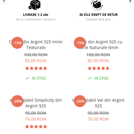
COLIERE
LIVRARE 1-2 zile
30 ZILE DREPT DE RETUR
Coliere cu mărgele colorate și
De la confirmarea comenzii
Cumperi fără griji
Argint
Coliere cu pietre semiprețioase
Cercei din Argint 925 Inimi
Cercei din Argint 925 cu
-15%
-15%
Texturate
Perle Naturale 6mm
100,00 RON
100,00 RON
85,00 RON
85,00 RON
IN STOC
IN STOC
Inel reglabil Simplicity din
Inel reglabil Val din Argint
-20%
-20%
Argint 925
925
95,00 RON
95,00 RON
76,00 RON
76,00 RON