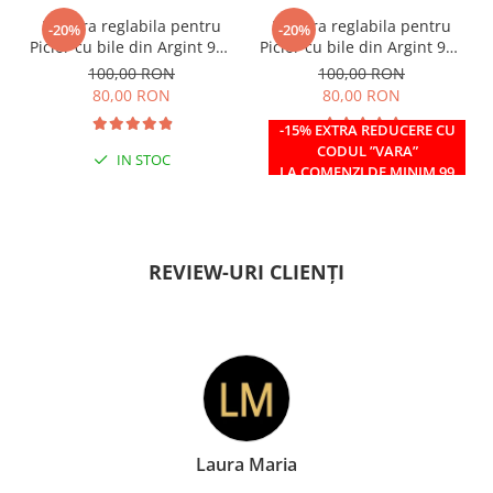
Bratara reglabila pentru
Bratara reglabila pentru
-20%
-20%
Picior cu bile din Argint 925
Picior cu bile din Argint 925
si margele Miyuki rosii
si margele Miyuki verzi
100,00 RON
100,00 RON
80,00 RON
80,00 RON
-15% EXTRA REDUCERE CU
CODUL ”VARA”
IN STOC
IN STOC
LA COMENZI DE MINIM 99
RON
REVIEW-URI CLIENȚI
Laura Maria