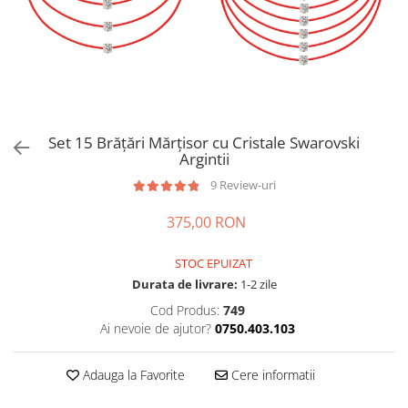
Brățări din Argint cu pietre
Coliere Transparente cu Cruce
semiprețioase
Coliere Transparente cu Stea
Brățări elastice cu pietre
Coliere Transparente cu Soare
semiprețioase
Coliere Transparente cu Semilună
LĂNȚIȘOARE ARGINT
Coliere Transparente cu Zodii
Coliere Transparente cu Perle
Set 15 Brățări Mărțisor cu Cristale Swarovski
Coliere Transparente cu Initiale
Argintii
Coliere Transparente cu Flori
9 Review-uri
Coliere Transparente cu Animale
375,00 RON
Coliere Transparente cu Molecule
Coliere Transparente cu Pietre
STOC EPUIZAT
Naturale
Durata de livrare:
1-2 zile
Coliere Transparente Diverse
Cod Produs:
749
LĂNȚIȘOARE ARGINT
Ai nevoie de ajutor?
0750.403.103
Lănțișoare cu Inimioare
Lănțișoare cu Cruce
Adauga la Favorite
Cere informatii
Lănțișoare cu Stea