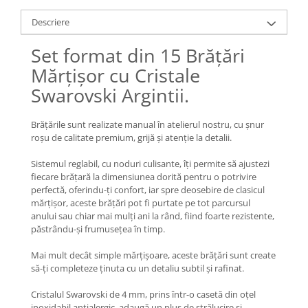
Lănțișoare cu Soare
Lănțișoare cu Semilună
Descriere
Lănțișoare cu Zodii
Set format din 15 Brățări
Lănțișoare cu Animale
Mărțișor cu Cristale
Lănțișoare cu Molecule
Swarovski Argintii.
Lănțișoare cu Pietre Naturale
Lănțișoare Argint Diverse
Brățările sunt realizate manual în atelierul nostru, cu șnur
COLIERE CU PERLE
roșu de calitate premium, grijă și atenție la detalii.
Coliere cu Perle Naturale
Sistemul reglabil, cu noduri culisante, îți permite să ajustezi
Coliere cu Perle Preciosa
fiecare brățară la dimensiunea dorită pentru o potrivire
COLIERE ȘNUR REGLABIL
perfectă, oferindu-ți confort, iar spre deosebire de clasicul
mărțișor, aceste brățări pot fi purtate pe tot parcursul
Coliere cu Inimioare
anului sau chiar mai mulți ani la rând, fiind foarte rezistente,
Coliere cu Cruce
păstrându-și frumusețea în timp.
Coliere cu Stea
Mai mult decât simple mărțișoare, aceste brățări sunt create
Coliere cu Soare
să-ți completeze ținuta cu un detaliu subtil și rafinat.
Coliere cu Semilună
Cristalul Swarovski de 4 mm, prins într-o casetă din oțel
Coliere cu Zodii
inoxidabil antialergic, adaugă un plus de strălucire și