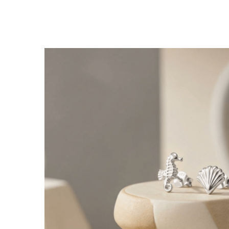
Lănțișoare cu Semilună
Lănțișoare cu Zodii
Lănțișoare cu Animale
Lănțișoare cu Molecule
Lănțișoare cu Pietre Naturale
Lănțișoare Argint Diverse
COLIERE CU PERLE
Coliere cu Perle Naturale
Coliere cu Perle Preciosa
COLIERE ȘNUR REGLABIL
Coliere cu Inimioare
Coliere cu Cruce
Coliere cu Stea
Coliere cu Soare
Coliere cu Semilună
Coliere cu Zodii
Coliere cu Flori