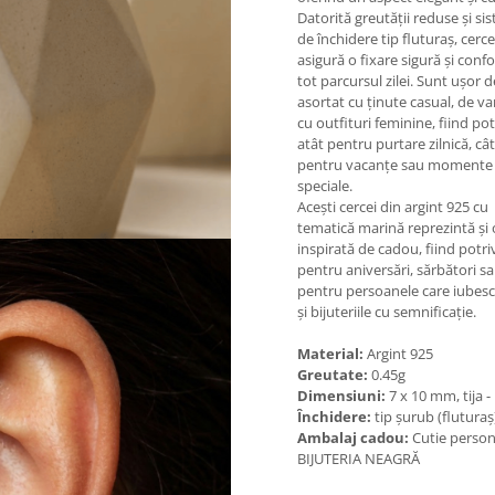
Datorită greutății reduse și si
de închidere tip fluturaș, cerce
asigură o fixare sigură și conf
tot parcursul zilei. Sunt ușor d
asortat cu ținute casual, de va
cu outfituri feminine, fiind potr
atât pentru purtare zilnică, cât
pentru vacanțe sau momente
speciale.
Acești cercei din argint 925 cu
tematică marină reprezintă și 
inspirată de cadou, fiind potriv
pentru aniversări, sărbători s
pentru persoanele care iubes
și bijuteriile cu semnificație.
Material:
Argint 925
Greutate:
0.45g
Dimensiuni:
7 x 10 mm, tija 
Închidere:
tip șurub (fluturaș
Ambalaj cadou:
Cutie person
BIJUTERIA NEAGRĂ