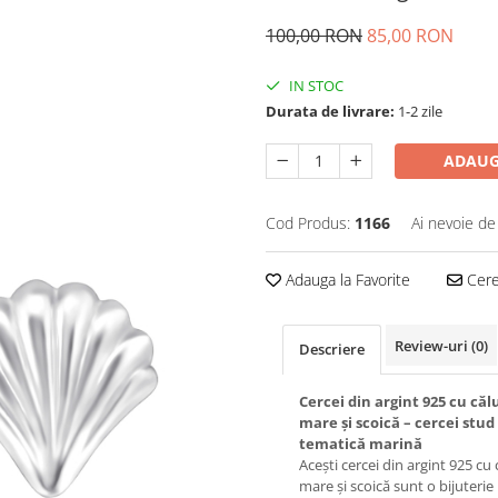
100,00 RON
85,00 RON
IN STOC
Durata de livrare:
1-2 zile
ADAUG
Cod Produs:
1166
Ai nevoie de
Adauga la Favorite
Cere 
Review-uri
(0)
Descriere
Cercei din argint 925 cu căl
mare și scoică – cercei stud
tematică marină
Acești cercei din argint 925 cu 
mare și scoică sunt o bijuterie