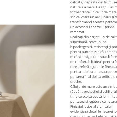
delicată, inspirată din frumus
naturală a mării. Designul asim
format dintr-un căluț de mare 
scoică, oferă un aer jucăuș și f
transformând această pereche
un accesoriu aparte, ușor de
remarcat.
Realizați din argint 925 de cali
superioară, cerceii sunt
hipoalergenici, rezistenți și pot
pentru purtare zilnică. Dimen
mică și designul tip stud îi fa
de confortabili, ideali pentru 
care preferă bijuteriile fine, dar
pentru adolescente sau pentr
purtarea în al doilea orificiu di
ureche.
Căluțul de mare este un simbo
răbdării, protecției și echilibrul
timp ce scoica evocă feminitat
puritatea și legătura cu natura
Finisajul lucios al argintului
evidențiază detaliile fiecărei f
oferind un aspect elegant și cu