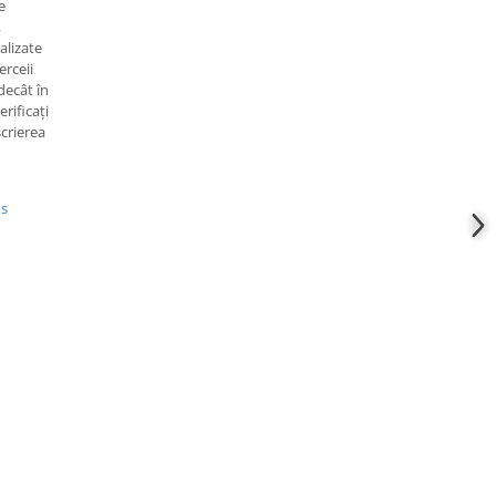
e
,
alizate
erceii
decât în
rificați
scrierea
us