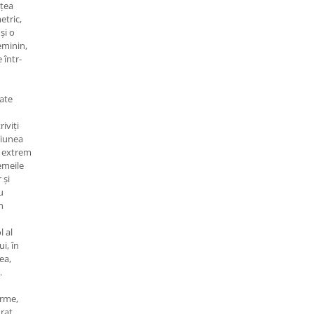
ețea
etric,
și o
eminin,
 într-
tate
riviți
siunea
ce extrem
femeile
 și
u
n
l al
ui, în
ea,
.
orme,
rat.