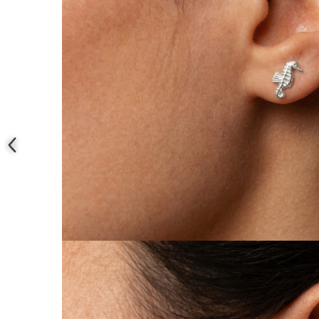
Coliere cu mărgele colorate și
Argint
Coliere cu pietre semiprețioase