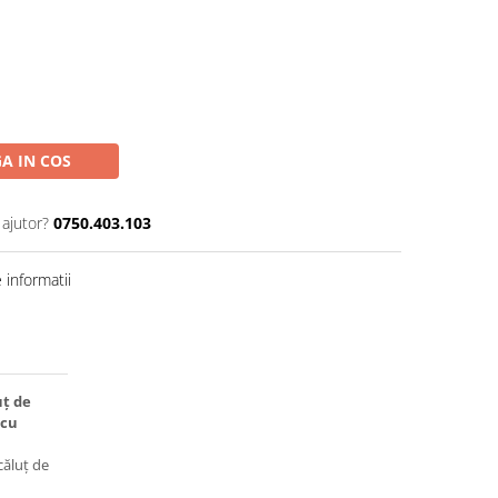
A IN COS
 ajutor?
0750.403.103
informatii
uț de
 cu
căluț de