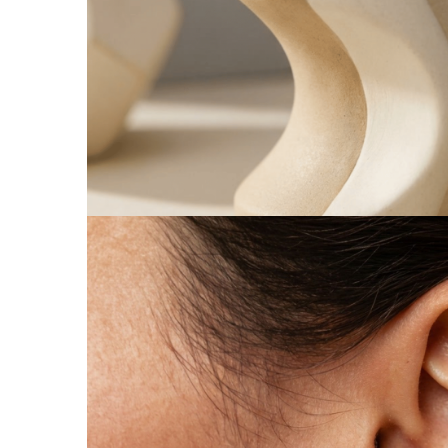
Coliere cu Animale
Coliere cu Molecule
Coliere Diverse
BRĂȚĂRI
BRĂȚĂRI CU ȘNUR REGLABIL
Brățări din Aur cu șnur reglabil
Brățări din Argint cu șnur reglabil
BRĂȚĂRI CU PIETRE SEMIPREȚIOASE
Brățări din Aur cu pietre
semiprețioase
Brățări din Argint cu pietre
semiprețioase
Brățări elastice cu pietre
semiprețioase
BRĂȚĂRI DE PICIOR
Brățări de picior din Aur
Brățări de picior din Argint
COLIERE