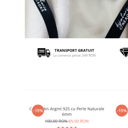
TRANSPORT GRATUIT
La comenzi peste 249 RON
Cercei din Argint 925 cu Perle Naturale
Cerc
-15%
-15%
6mm
100,00 RON
85,00 RON