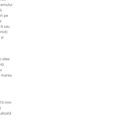
stemului
ii
ort pe
e
ră sau
iviți
 și
o idee
iți
au
c marea
- 10 mm
)
alizată