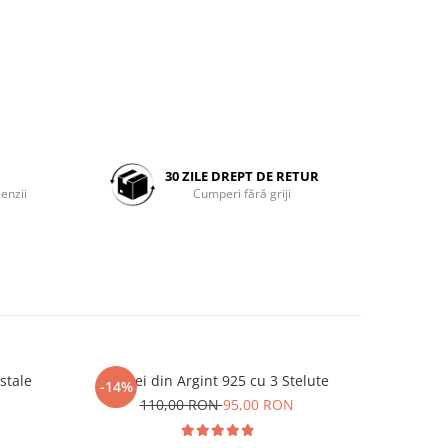
30 ZILE DREPT DE RETUR
enzii
Cumperi fără griji
stale
Cercei din Argint 925 cu 3 Stelute
Cercei din
-14%
-16%
110,00 RON
95,00 RON
N
9