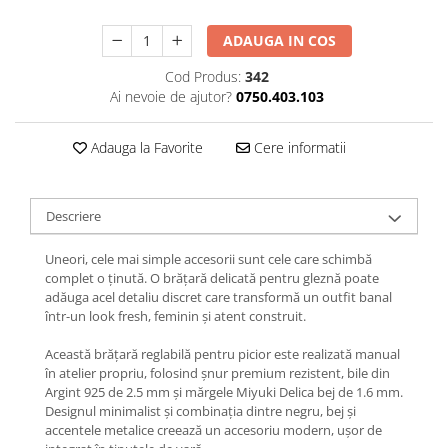
Lănțișoare cu Semilună
Lănțișoare cu Zodii
ADAUGA IN COS
Lănțișoare cu Animale
Cod Produs:
342
Lănțișoare cu Molecule
Ai nevoie de ajutor?
0750.403.103
Lănțișoare cu Pietre Naturale
Lănțișoare Argint Diverse
Adauga la Favorite
Cere informatii
COLIERE CU PERLE
Coliere cu Perle Naturale
Descriere
Coliere cu Perle Preciosa
COLIERE ȘNUR REGLABIL
Uneori, cele mai simple accesorii sunt cele care schimbă
Coliere cu Inimioare
complet o ținută. O brățară delicată pentru gleznă poate
adăuga acel detaliu discret care transformă un outfit banal
Coliere cu Cruce
într-un look fresh, feminin și atent construit.
Coliere cu Stea
Coliere cu Soare
Această brățară reglabilă pentru picior este realizată manual
în atelier propriu, folosind șnur premium rezistent, bile din
Coliere cu Semilună
Argint 925 de 2.5 mm și mărgele Miyuki Delica bej de 1.6 mm.
Coliere cu Zodii
Designul minimalist și combinația dintre negru, bej și
accentele metalice creează un accesoriu modern, ușor de
Coliere cu Flori