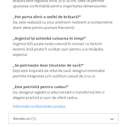
Brățara este reglabilă între 20 și 30 cm, ceea ce permite
ajustarea confortabilă pentru majoritatea dimensiunilor.
„Pot purta zilnic o astfel de brățară?”
Da, este realizată cu șnur premium rezistent și componente
atent alese pentru purtare frecventă.
„Argintul își schimbă culoarea în timp?”
Argintul 925 poate oxida natural în contact cu factorii
externi, însă poate fi curățat ușor pentru a-și recăpăta
aspectul.
„Se potrivește doar ținutelor de vară?”
Deși este inspirată de stilul de vară, designul minimalist
permite integrarea și în outfituri casual de zi cu zi.
„Este potrivită pentru cadou?”
Da, designul reglabil și stilul versatil o transformă într-o
alegere practică și ușor de oferit cadou.
Informatii conformitate produs
Review-uri
(1)