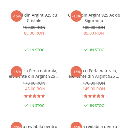
Cercei din Argint 925 cu
Cercei din Argint 925 Ac de
-15%
-15%
Cristale
Siguranta
100,00 RON
100,00 RON
85,00 RON
85,00 RON
IN STOC
IN STOC
Colier cu Perla naturala,
Colier cu Perla naturala,
-15%
-15%
elemente din Argint 925 si
elemente din Argint 925 si
margele Miyuki, multicolor
margele Miyuki, verde/kiwi
170,00 RON
170,00 RON
145,00 RON
145,00 RON
IN STOC
IN STOC
Bratara reglabila pentru
Bratara reglabila pentru
-20%
-20%