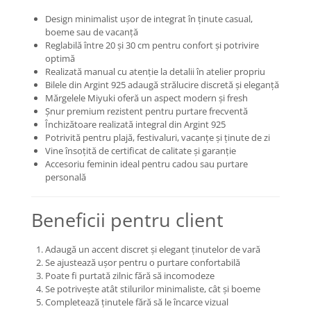
Coliere cu mărgele colorate și
Design minimalist ușor de integrat în ținute casual,
Argint
boeme sau de vacanță
Reglabilă între 20 și 30 cm pentru confort și potrivire
Coliere cu pietre semiprețioase
optimă
Realizată manual cu atenție la detalii în atelier propriu
Bilele din Argint 925 adaugă strălucire discretă și eleganță
Mărgelele Miyuki oferă un aspect modern și fresh
Șnur premium rezistent pentru purtare frecventă
Închizătoare realizată integral din Argint 925
Potrivită pentru plajă, festivaluri, vacanțe și ținute de zi
Vine însoțită de certificat de calitate și garanție
Accesoriu feminin ideal pentru cadou sau purtare
personală
Beneficii pentru client
Adaugă un accent discret și elegant ținutelor de vară
Se ajustează ușor pentru o purtare confortabilă
Poate fi purtată zilnic fără să incomodeze
Se potrivește atât stilurilor minimaliste, cât și boeme
Completează ținutele fără să le încarce vizual