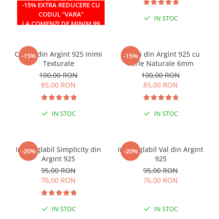
-15% EXTRA REDUCERE CU
CODUL ”VARA”
IN STOC
IN STOC
LA COMENZI DE MINIM 99
RON
Cercei din Argint 925 Inimi
Cercei din Argint 925 cu
-15%
-15%
Texturate
Perle Naturale 6mm
100,00 RON
100,00 RON
85,00 RON
85,00 RON
IN STOC
IN STOC
Inel reglabil Simplicity din
Inel reglabil Val din Argint
-20%
-20%
Argint 925
925
95,00 RON
95,00 RON
76,00 RON
76,00 RON
IN STOC
IN STOC