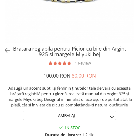
Brățări din Argint cu pietre
Coliere Transparente cu Stea
semiprețioase
Coliere Transparente cu Soare
Brățări elastice cu pietre
Coliere Transparente cu Semilună
semiprețioase
Coliere Transparente cu Zodii
LĂNȚIȘOARE ARGINT
Coliere Transparente cu Perle
Coliere Transparente cu Initiale
Bratara reglabila pentru Picior cu bile din Argint
Coliere Transparente cu Flori
925 si margele Miyuki bej
Coliere Transparente cu Animale
1 Review
Coliere Transparente cu Molecule
100,00 RON
80,00 RON
Coliere Transparente cu Pietre
Naturale
Adaugă un accent subtil și feminin ținutelor tale de vară cu această
Coliere Transparente Diverse
brățară reglabilă pentru gleznă, realizată manual din Argint 925 și
LĂNȚIȘOARE ARGINT
mărgele Miyuki bej. Designul minimalist o face ușor de purtat atât la
plajă, cât și în viața de zi cu zi, completându-ți natural outfiturile
Lănțișoare cu Inimioare
AMBALAJ
Lănțișoare cu Cruce
Lănțișoare cu Stea
IN STOC
Lănțișoare cu Soare
Durata de livrare:
1-2 zile