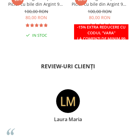
Picior cu bile din Argint 925
Picior cu bile din Argint 925
si margele Miyuki rosii
si margele Miyuki verzi
100,00 RON
100,00 RON
80,00 RON
80,00 RON
-15% EXTRA REDUCERE CU
CODUL ”VARA”
IN STOC
IN STOC
LA COMENZI DE MINIM 99
RON
REVIEW-URI CLIENȚI
 Maria
Doina Georg