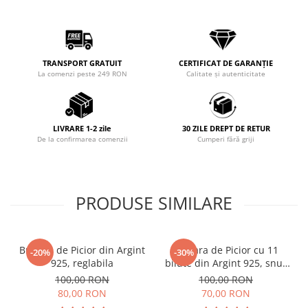
TRANSPORT GRATUIT
CERTIFICAT DE GARANȚIE
La comenzi peste 249 RON
Calitate și autenticitate
LIVRARE 1-2 zile
30 ZILE DREPT DE RETUR
De la confirmarea comenzii
Cumperi fără griji
PRODUSE SIMILARE
Bratara de Picior din Argint
Bratara de Picior cu 11
-20%
-30%
925, reglabila
bilute din Argint 925, snur
reglabil
100,00 RON
100,00 RON
80,00 RON
70,00 RON