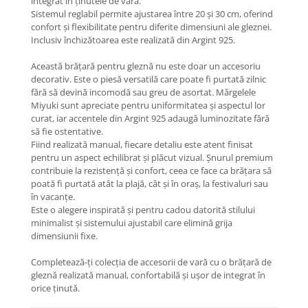
integrat în ținutele de vară.
Coliere cu Animale
Sistemul reglabil permite ajustarea între 20 și 30 cm, oferind
Coliere cu Molecule
confort și flexibilitate pentru diferite dimensiuni ale gleznei.
Inclusiv închizătoarea este realizată din Argint 925.
Coliere Diverse
BRĂȚĂRI
Această brățară pentru gleznă nu este doar un accesoriu
decorativ. Este o piesă versatilă care poate fi purtată zilnic
BRĂȚĂRI CU ȘNUR REGLABIL
fără să devină incomodă sau greu de asortat. Mărgelele
Brățări din Aur cu șnur reglabil
Miyuki sunt apreciate pentru uniformitatea și aspectul lor
Brățări din Argint cu șnur reglabil
curat, iar accentele din Argint 925 adaugă luminozitate fără
să fie ostentative.
BRĂȚĂRI CU PIETRE SEMIPREȚIOASE
Fiind realizată manual, fiecare detaliu este atent finisat
Brățări din Aur cu pietre
pentru un aspect echilibrat și plăcut vizual. Șnurul premium
semiprețioase
contribuie la rezistență și confort, ceea ce face ca brățara să
poată fi purtată atât la plajă, cât și în oraș, la festivaluri sau
Brățări din Argint cu pietre
în vacanțe.
semiprețioase
Este o alegere inspirată și pentru cadou datorită stilului
Brățări elastice cu pietre
minimalist și sistemului ajustabil care elimină grija
semiprețioase
dimensiunii fixe.
BRĂȚĂRI DE PICIOR
Completează-ți colecția de accesorii de vară cu o brățară de
Brățări de picior din Aur
gleznă realizată manual, confortabilă și ușor de integrat în
Brățări de picior din Argint
orice ținută.
COLIERE