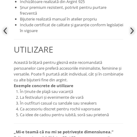
Închizătoare realizată din Argint 925
Șnur premium rezistent, potrivit pentru purtare
frecventă
Bijuterie realizată manual în atelier propriu
Include certificat de calitate și garanție conform legislației
în vigoare
UTILIZARE
Această brățară pentru gleznă este recomandată
persoanelor care preferă accesoriile minimaliste, feminine și
versatile. Poate fi purtată atât individual, cât și în combinație
cu alte bijuterii fine din argint.
Exemple concrete de utilizare
În ținute de plajă sau vacanță
La festivaluri și evenimente de vară
În outfituri casual cu sandale sau sneakers
Ca accesoriu discret pentru rochii vaporoase
Ca idee de cadou pentru iubită, soră sau prietenă
„Mi-e teamă că nu mi se potrivește dimensiunea.”