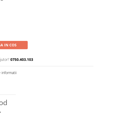
A IN COS
jutor?
0750.403.103
informatii
Nod
.