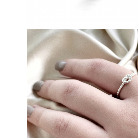
Lănțișoare cu Semilună
Lănțișoare cu Zodii
Lănțișoare cu Animale
Lănțișoare cu Molecule
Lănțișoare cu Pietre Naturale
Lănțișoare Argint Diverse
COLIERE CU PERLE
Coliere cu Perle Naturale
Coliere cu Perle Preciosa
COLIERE ȘNUR REGLABIL
Coliere cu Inimioare
Coliere cu Cruce
Coliere cu Stea
Coliere cu Soare
Coliere cu Semilună
Coliere cu Zodii
Coliere cu Flori