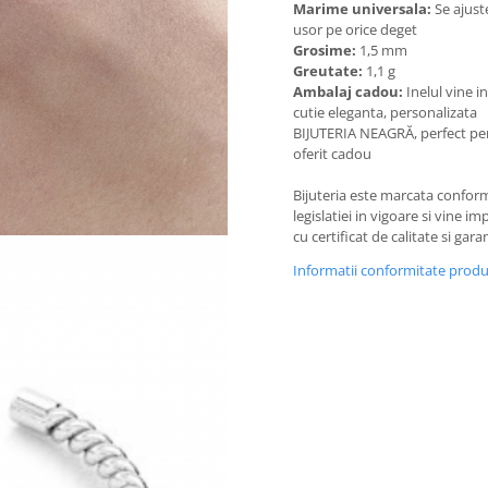
Marime universala:
Se ajust
usor pe orice deget
Grosime:
1,5 mm
Greutate:
1,1 g
Ambalaj cadou:
Inelul vine in
cutie eleganta, personalizata
BIJUTERIA NEAGRĂ, perfect pen
oferit cadou
Bijuteria este marcata confor
legislatiei in vigoare si vine i
cu certificat de calitate si garan
Informatii conformitate prod