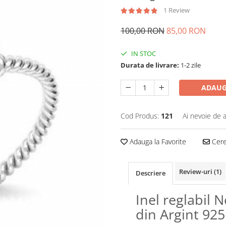
1 Review
100,00 RON
85,00 RON
IN STOC
Durata de livrare:
1-2 zile
ADAUG
Cod Produs:
121
Ai nevoie de a
Adauga la Favorite
Cere 
Review-uri
(1)
Descriere
Inel reglabil 
din Argint 925