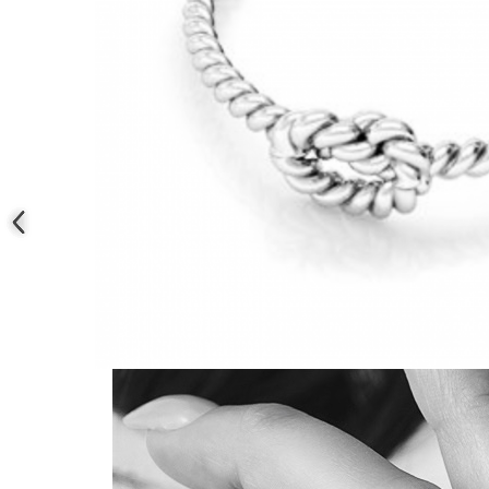
Coliere cu mărgele colorate și
Argint
Coliere cu pietre semiprețioase