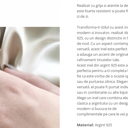
Realizat cu grija si atentie la det
este foarte rezistent si poate f
zi de zi.
Transforma-ti stilul cu acest in
modern si inovator, realizat di
925, cu un design distinctiv in
de nod. Cu un aspect contemp
versatil, acest inel este perfec
a adauga un accent de originali
rafinament tinutelor tale.
Acest inel din argint 925 este 
perfecta pentru a-ti completa 
fie ca este vorba de o ocazie s
sau de purtarea zilnica. Elegant
versatil, el poate fi purtat indi
sau in combinatie cu alte bijute
Alege un inel care combina el
clasica a argintului cu un desi
modern si bucura-te de
complimentele pe care le vei p
Material:
Argint 925