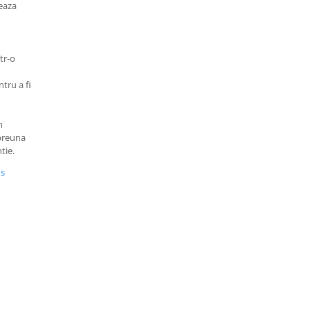
eaza
tr-o
tru a fi
m
mpreuna
tie.
us