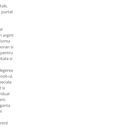
alii,
i purtat
el
n argint
 forma
oran si
t pentru
tate si
alegerea
look-ul,
peciala
 si
vidual
rii.
eganta
gn
rimi!