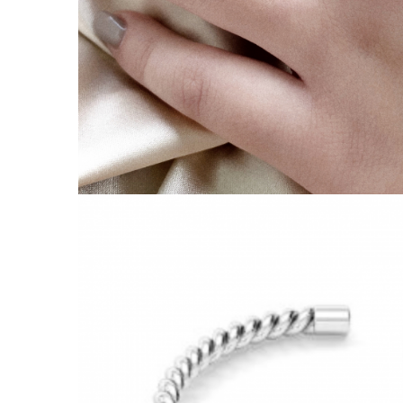
Coliere cu Animale
Coliere cu Molecule
Coliere Diverse
BRĂȚĂRI
BRĂȚĂRI CU ȘNUR REGLABIL
Brățări din Aur cu șnur reglabil
Brățări din Argint cu șnur reglabil
BRĂȚĂRI CU PIETRE SEMIPREȚIOASE
Brățări din Aur cu pietre
semiprețioase
Brățări din Argint cu pietre
semiprețioase
Brățări elastice cu pietre
semiprețioase
BRĂȚĂRI DE PICIOR
Brățări de picior din Aur
Brățări de picior din Argint
COLIERE