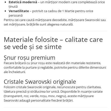
Estetică modernă
– un mărțișor modern care completează orice
ținută
Versatilitate
– potrivit ca cadou de 1 Martie pentru orice
persoană
Pentru cei care caută mărțișoare deosebite, mărțișoare Swarovski sau
set mărțișoare, brățările sunt alegerea naturală.
Materiale folosite – calitate care
se vede și se simte
Șnur roșu premium
Fiecare brățară cu șnur roșu este realizată din materiale rezistente,
confortabile la purtare și reglabile, potrivite pentru diferite dimensiuni
ale încheieturii.
Cristale Swarovski originale
Folosim cristale Swarovski originale, recunoscute pentru claritatea,
tăietura precisă și strălucirea lor unică. Disponibile în nuanțe variate
(transparent, roz, verde, roșu, mov, negru), aceste mărțișoare
Swarovski adaugă personalitate fiecărei brățări.