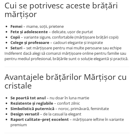
Cui se potrivesc aceste brățări
mărțișor
Femei
– mame, soții, prietene
Fete și adolescente
– delicate, ușor de purtat
Copii
– variante sigure, confortabile (mărțișoare brățări copii)
Colege și profesoare
– cadouri elegante și inspirate
Seturi
– set mărțișoare pentru mai multe persoane sau echipe
Indiferent dacă alegi să comanzi mărțișoare online pentru familie sau
pentru mediul profesional, brățările sunt o soluție elegantă și practică.
Avantajele brățărilor Mărțișor cu
cristale
Se poartă tot anul
– nu doar în luna martie
Rezistente și reglabile
– confort zilnic
Simbolistică puternică
– noroc, primăvară, feminitate
Design versatil
– de la casual la elegant
Raport calitate–preț excelent
– mărțișoare ieftine în variante
premium