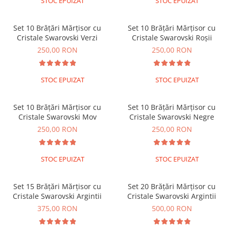
STOC EPUIZAT
STOC EPUIZAT
Lănțișoare cu Semilună
Lănțișoare cu Zodii
Set 10 Brățări Mărțisor cu
Set 10 Brățări Mărțisor cu
Lănțișoare cu Animale
Cristale Swarovski Verzi
Cristale Swarovski Roșii
Lănțișoare cu Molecule
250,00 RON
250,00 RON
Lănțișoare cu Pietre Naturale
Lănțișoare Argint Diverse
STOC EPUIZAT
STOC EPUIZAT
COLIERE CU PERLE
Coliere cu Perle Naturale
Set 10 Brățări Mărțisor cu
Set 10 Brățări Mărțisor cu
Coliere cu Perle Preciosa
Cristale Swarovski Mov
Cristale Swarovski Negre
COLIERE ȘNUR REGLABIL
250,00 RON
250,00 RON
Coliere cu Inimioare
Coliere cu Cruce
STOC EPUIZAT
STOC EPUIZAT
Coliere cu Stea
Coliere cu Soare
Set 15 Brățări Mărțisor cu
Set 20 Brățări Mărțisor cu
Coliere cu Semilună
Cristale Swarovski Argintii
Cristale Swarovski Argintii
Coliere cu Zodii
375,00 RON
500,00 RON
Coliere cu Flori