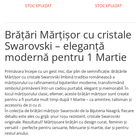
Coliere cu Animale
STOC EPUIZAT
STOC EPUIZAT
Coliere cu Molecule
Coliere Diverse
BRĂȚĂRI
Brățări Mărțișor cu cristale
BRĂȚĂRI CU ȘNUR REGLABIL
Swarovski – eleganță
Brățări din Aur cu șnur reglabil
modernă pentru 1 Martie
Brățări din Argint cu șnur reglabil
BRĂȚĂRI CU PIETRE SEMIPREȚIOASE
Brățări din Aur cu pietre
Primăvara începe cu un gest mic, dar plin de semnificație. Brățările
semiprețioase
Mărțișor cu cristale Swarovski îmbină tradiția românească a
mărțișorului cu rafinamentul bijuteriilor moderne, transformând
Brățări din Argint cu pietre
simbolul primăverii într-un cadou purtabil, elegant și memorabil. În
semiprețioase
locul mărțișorului clasic, efemer, aceste brățări mărțișor sunt create
Brățări elastice cu pietre
pentru a fi purtate mult timp după 1 Martie – ca amintire, talisman și
semiprețioase
accesoriu de zi cu zi.
În colecția de brățări mărțișor Swarovski de la Bijuteria Neagră, fiecare
BRĂȚĂRI DE PICIOR
detaliu este ales cu grijă: șnur roșu rezistent, cristale Swarovski
originale. Rezultatul? Mărțișoare brățări cu design curat, feminin și
Brățări de picior din Aur
versatil – perfecte pentru ianuarie, februarie și martie, dar și pentru
Brățări de picior din Argint
restul anului.
COLIERE