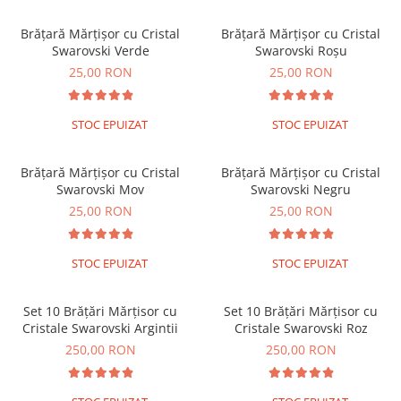
Brățări din Argint cu pietre
Coliere Transparente cu Stea
semiprețioase
Brățară Mărțișor cu Cristal
Brățară Mărțișor cu Cristal
Coliere Transparente cu Soare
Brățări elastice cu pietre
Swarovski Verde
Swarovski Roșu
Coliere Transparente cu Semilună
semiprețioase
25,00 RON
25,00 RON
Coliere Transparente cu Zodii
LĂNȚIȘOARE ARGINT
Coliere Transparente cu Perle
STOC EPUIZAT
STOC EPUIZAT
Coliere Transparente cu Initiale
Coliere Transparente cu Flori
Brățară Mărțișor cu Cristal
Brățară Mărțișor cu Cristal
Coliere Transparente cu Animale
Swarovski Mov
Swarovski Negru
Coliere Transparente cu Molecule
25,00 RON
25,00 RON
Coliere Transparente cu Pietre
Naturale
Coliere Transparente Diverse
STOC EPUIZAT
STOC EPUIZAT
LĂNȚIȘOARE ARGINT
Set 10 Brățări Mărțisor cu
Set 10 Brățări Mărțisor cu
Lănțișoare cu Inimioare
Cristale Swarovski Argintii
Cristale Swarovski Roz
Lănțișoare cu Cruce
250,00 RON
250,00 RON
Lănțișoare cu Stea
Lănțișoare cu Soare