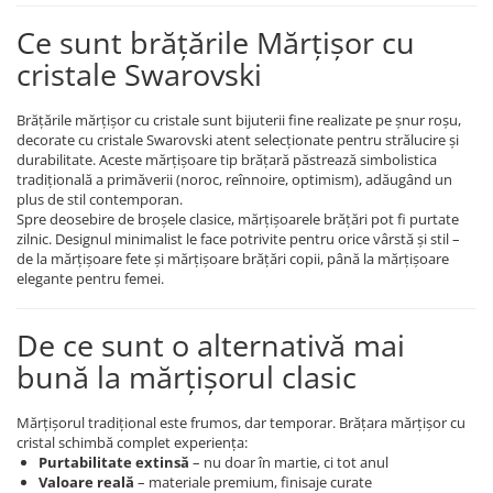
Coliere cu mărgele colorate și
Ce sunt brățările Mărțișor cu
Argint
cristale Swarovski
Coliere cu pietre semiprețioase
Brățările mărțișor cu cristale sunt bijuterii fine realizate pe șnur roșu,
decorate cu cristale Swarovski atent selecționate pentru strălucire și
durabilitate. Aceste mărțișoare tip brățară păstrează simbolistica
tradițională a primăverii (noroc, reînnoire, optimism), adăugând un
plus de stil contemporan.
Spre deosebire de broșele clasice, mărțișoarele brățări pot fi purtate
zilnic. Designul minimalist le face potrivite pentru orice vârstă și stil –
de la mărțișoare fete și mărțișoare brățări copii, până la mărțișoare
elegante pentru femei.
De ce sunt o alternativă mai
bună la mărțișorul clasic
Mărțișorul tradițional este frumos, dar temporar. Brățara mărțișor cu
cristal schimbă complet experiența:
Purtabilitate extinsă
– nu doar în martie, ci tot anul
Valoare reală
– materiale premium, finisaje curate