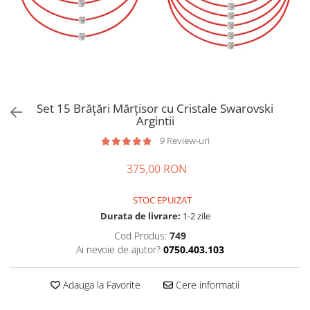
Brățări din Argint cu pietre
Coliere Transparente cu Cruce
semiprețioase
Coliere Transparente cu Stea
Brățări elastice cu pietre
Coliere Transparente cu Soare
semiprețioase
Coliere Transparente cu Semilună
LĂNȚIȘOARE ARGINT
Coliere Transparente cu Zodii
Coliere Transparente cu Perle
Set 15 Brățări Mărțisor cu Cristale Swarovski
Coliere Transparente cu Initiale
Argintii
Coliere Transparente cu Flori
9 Review-uri
Coliere Transparente cu Animale
375,00 RON
Coliere Transparente cu Molecule
Coliere Transparente cu Pietre
STOC EPUIZAT
Naturale
Durata de livrare:
1-2 zile
Coliere Transparente Diverse
Cod Produs:
749
LĂNȚIȘOARE ARGINT
Ai nevoie de ajutor?
0750.403.103
Lănțișoare cu Inimioare
Lănțișoare cu Cruce
Adauga la Favorite
Cere informatii
Lănțișoare cu Stea