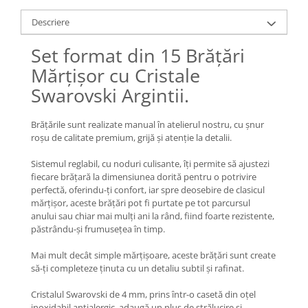
Lănțișoare cu Soare
Lănțișoare cu Semilună
Descriere
Lănțișoare cu Zodii
Set format din 15 Brățări
Lănțișoare cu Animale
Mărțișor cu Cristale
Lănțișoare cu Molecule
Swarovski Argintii.
Lănțișoare cu Pietre Naturale
Lănțișoare Argint Diverse
Brățările sunt realizate manual în atelierul nostru, cu șnur
COLIERE CU PERLE
roșu de calitate premium, grijă și atenție la detalii.
Coliere cu Perle Naturale
Sistemul reglabil, cu noduri culisante, îți permite să ajustezi
Coliere cu Perle Preciosa
fiecare brățară la dimensiunea dorită pentru o potrivire
COLIERE ȘNUR REGLABIL
perfectă, oferindu-ți confort, iar spre deosebire de clasicul
mărțișor, aceste brățări pot fi purtate pe tot parcursul
Coliere cu Inimioare
anului sau chiar mai mulți ani la rând, fiind foarte rezistente,
Coliere cu Cruce
păstrându-și frumusețea în timp.
Coliere cu Stea
Mai mult decât simple mărțișoare, aceste brățări sunt create
Coliere cu Soare
să-ți completeze ținuta cu un detaliu subtil și rafinat.
Coliere cu Semilună
Cristalul Swarovski de 4 mm, prins într-o casetă din oțel
Coliere cu Zodii
inoxidabil antialergic, adaugă un plus de strălucire și