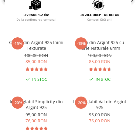
COLIERE
LIVRARE 1-2 zile
30 ZILE DREPT DE RETUR
Coliere cu mărgele colorate și
De la confirmarea comenzii
Cumperi fără griji
Argint
Coliere cu pietre semiprețioase
Cercei din Argint 925 Inimi
Cercei din Argint 925 cu
-15%
-15%
Texturate
Perle Naturale 6mm
100,00 RON
100,00 RON
85,00 RON
85,00 RON
IN STOC
IN STOC
Inel reglabil Simplicity din
Inel reglabil Val din Argint
-20%
-20%
Argint 925
925
95,00 RON
95,00 RON
76,00 RON
76,00 RON