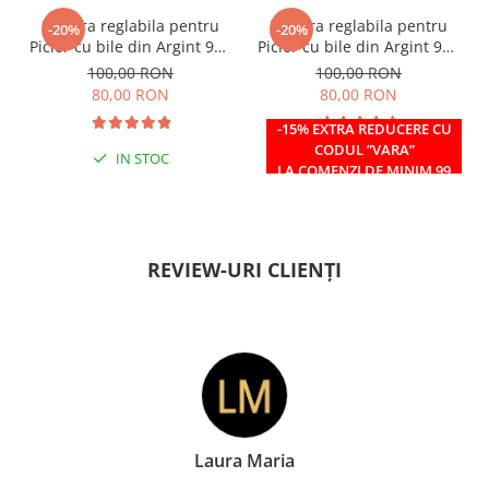
Bratara reglabila pentru
Bratara reglabila pentru
-20%
-20%
Picior cu bile din Argint 925
Picior cu bile din Argint 925
si margele Miyuki rosii
si margele Miyuki verzi
100,00 RON
100,00 RON
80,00 RON
80,00 RON
-15% EXTRA REDUCERE CU
CODUL ”VARA”
IN STOC
IN STOC
LA COMENZI DE MINIM 99
RON
REVIEW-URI CLIENȚI
Laura Maria