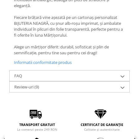
Coliere cu Flori
eleganță.
Coliere cu Animale
Fiecare brățară vine așezată pe un cartonaș personalizat
Coliere cu Molecule
BIJUTERIA NEAGRĂ, cu șnur alb-roșu imprimat, și ambalate
Coliere Diverse
individual în plicuri din folie transparentă, perfecte pentru a
BRĂȚĂRI
fi oferite în luna Mărțișorului.
BRĂȚĂRI CU ȘNUR REGLABIL
Alege un mărțișor diferit: durabil, sofisticat și plin de
Brățări din Aur cu șnur reglabil
semnificație, pentru tine sau pentru cei dragi!
Brățări din Argint cu șnur reglabil
Informatii conformitate produs
BRĂȚĂRI CU PIETRE SEMIPREȚIOASE
FAQ
Brățări din Aur cu pietre
semiprețioase
Review-uri
(9)
Brățări din Argint cu pietre
semiprețioase
Brățări elastice cu pietre
semiprețioase
BRĂȚĂRI DE PICIOR
TRANSPORT GRATUIT
CERTIFICAT DE GARANȚIE
Brățări de picior din Aur
La comenzi peste 249 RON
Calitate și autenticitate
Brățări de picior din Argint