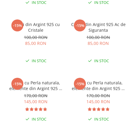
IN STOC
IN STOC
Cercei din Argint 925 cu
Cercei din Argint 925 Ac de
-15%
-15%
Cristale
Siguranta
100,00 RON
100,00 RON
85,00 RON
85,00 RON
IN STOC
IN STOC
Colier cu Perla naturala,
Colier cu Perla naturala,
-15%
-15%
elemente din Argint 925 si
elemente din Argint 925 si
margele Miyuki, multicolor
margele Miyuki, verde/kiwi
170,00 RON
170,00 RON
145,00 RON
145,00 RON
IN STOC
IN STOC