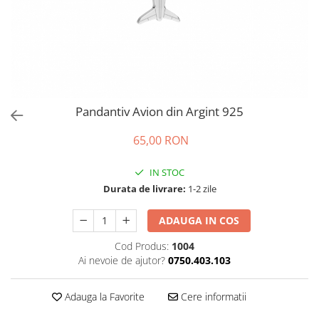
Brățări din Argint cu pietre
Coliere Transparente cu Stea
semiprețioase
Coliere Transparente cu Soare
Brățări elastice cu pietre
Coliere Transparente cu Semilună
semiprețioase
Coliere Transparente cu Zodii
LĂNȚIȘOARE ARGINT
Coliere Transparente cu Perle
Coliere Transparente cu Initiale
Pandantiv Avion din Argint 925
Coliere Transparente cu Flori
Coliere Transparente cu Animale
65,00 RON
Coliere Transparente cu Molecule
IN STOC
Coliere Transparente cu Pietre
Durata de livrare:
1-2 zile
Naturale
Coliere Transparente Diverse
ADAUGA IN COS
LĂNȚIȘOARE ARGINT
Cod Produs:
1004
Lănțișoare cu Inimioare
Ai nevoie de ajutor?
0750.403.103
Lănțișoare cu Cruce
Lănțișoare cu Stea
Adauga la Favorite
Cere informatii
Lănțișoare cu Soare