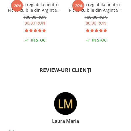
Bratara reglabila pentru
Bratara reglabila pentru
-20%
-20%
Picior cu bile din Argint 925
Picior cu bile din Argint 925
si margele Miyuki rosii
si margele Miyuki verzi
100,00 RON
100,00 RON
80,00 RON
80,00 RON
IN STOC
IN STOC
PENTRU ZILE ÎNSORITE
PENTRU ZILE ÎNSORITE
REVIEW-URI CLIENȚI
Laura Maria