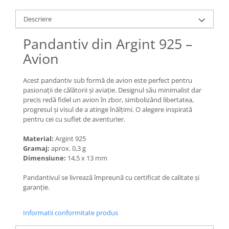
Lănțișoare cu Semilună
Lănțișoare cu Zodii
Descriere
Lănțișoare cu Animale
Pandantiv din Argint 925 –
Lănțișoare cu Molecule
Avion
Lănțișoare cu Pietre Naturale
Lănțișoare Argint Diverse
Acest pandantiv sub formă de avion este perfect pentru
COLIERE CU PERLE
pasionații de călătorii și aviație. Designul său minimalist dar
Coliere cu Perle Naturale
precis redă fidel un avion în zbor, simbolizând libertatea,
progresul și visul de a atinge înălțimi. O alegere inspirată
Coliere cu Perle Preciosa
pentru cei cu suflet de aventurier.
COLIERE ȘNUR REGLABIL
Material:
Argint 925
Coliere cu Inimioare
Gramaj:
aprox. 0,3 g
Coliere cu Cruce
Dimensiune:
14,5 x 13 mm
Coliere cu Stea
Pandantivul se livrează împreună cu certificat de calitate și
Coliere cu Soare
garanție.
Coliere cu Semilună
Coliere cu Zodii
Informatii conformitate produs
Coliere cu Flori