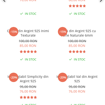
Coliere cu mărgele colorate și
Argint
IN STOC
IN STOC
Coliere cu pietre semiprețioase
Cercei din Argint 925 Inimi
Cercei din Argint 925 cu
-15%
-15%
Texturate
Perle Naturale 6mm
100,00 RON
100,00 RON
85,00 RON
85,00 RON
IN STOC
IN STOC
Inel reglabil Simplicity din
Inel reglabil Val din Argint
-20%
-20%
Argint 925
925
95,00 RON
95,00 RON
76,00 RON
76,00 RON