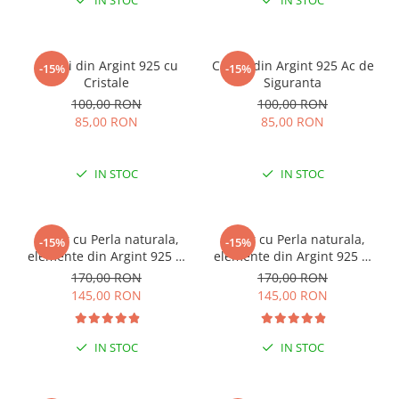
IN STOC
IN STOC
Cercei din Argint 925 cu
Cercei din Argint 925 Ac de
-15%
-15%
Cristale
Siguranta
100,00 RON
100,00 RON
85,00 RON
85,00 RON
IN STOC
IN STOC
Colier cu Perla naturala,
Colier cu Perla naturala,
-15%
-15%
elemente din Argint 925 si
elemente din Argint 925 si
margele Miyuki, multicolor
margele Miyuki, verde/kiwi
170,00 RON
170,00 RON
145,00 RON
145,00 RON
IN STOC
IN STOC
ESENȚIAL VARA ACEASTA
ESENȚIAL VARA ACEASTA