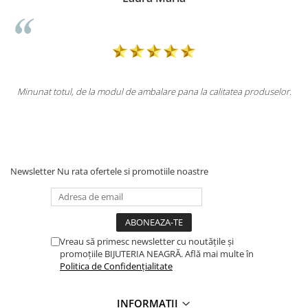
e ambalare pana la calitatea produselor.
Totul la superlativ! Produsul, 
Mulț
Newsletter
Nu rata ofertele si promotiile noastre
Vreau să primesc newsletter cu noutățile și
promoțiile BIJUTERIA NEAGRĂ. Află mai multe în
Politica de Confidențialitate
INFORMAȚII