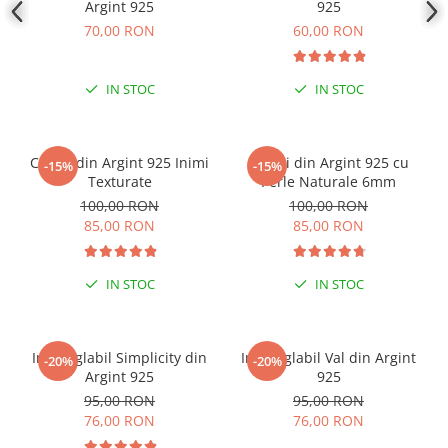
Argint 925
925
Coliere cu mărgele colorate și
70,00 RON
60,00 RON
Argint
Coliere cu pietre semiprețioase
IN STOC
IN STOC
Cercei din Argint 925 Inimi
Cercei din Argint 925 cu
-15%
-15%
Texturate
Perle Naturale 6mm
100,00 RON
100,00 RON
85,00 RON
85,00 RON
IN STOC
IN STOC
Inel reglabil Simplicity din
Inel reglabil Val din Argint
-20%
-20%
Argint 925
925
95,00 RON
95,00 RON
76,00 RON
76,00 RON