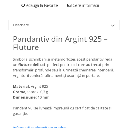
Lănțișoare cu Semilună
Adauga la Favorite
Cere informatii
Lănțișoare cu Zodii
Lănțișoare cu Animale
Lănțișoare cu Molecule
Descriere
Lănțișoare cu Pietre Naturale
Pandantiv din Argint 925 –
Lănțișoare Argint Diverse
Fluture
COLIERE CU PERLE
Coliere cu Perle Naturale
Simbol al schimbării și metamorfozei, acest pandantiv redă
Coliere cu Perle Preciosa
un
fluture delicat
, perfect pentru cei care au trecut prin
COLIERE ȘNUR REGLABIL
transformări profunde sau își urmează chemarea interioară.
Argintul îi conferă rafinament și ușurință în purtare.
Coliere cu Inimioare
Coliere cu Cruce
Material:
Argint 925
Gramaj:
aprox. 0,3 g
Coliere cu Stea
Dimensiune:
10 mm
Coliere cu Soare
Pandantivul se livrează împreună cu certificat de calitate și
Coliere cu Semilună
garanție.
Coliere cu Zodii
Coliere cu Flori
Informatii conformitate produs