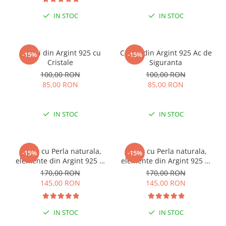
IN STOC
IN STOC
Cercei din Argint 925 cu
Cercei din Argint 925 Ac de
-15%
-15%
Cristale
Siguranta
100,00 RON
100,00 RON
85,00 RON
85,00 RON
IN STOC
IN STOC
Colier cu Perla naturala,
Colier cu Perla naturala,
-15%
-15%
elemente din Argint 925 si
elemente din Argint 925 si
margele Miyuki, multicolor
margele Miyuki, verde/kiwi
170,00 RON
170,00 RON
145,00 RON
145,00 RON
IN STOC
IN STOC