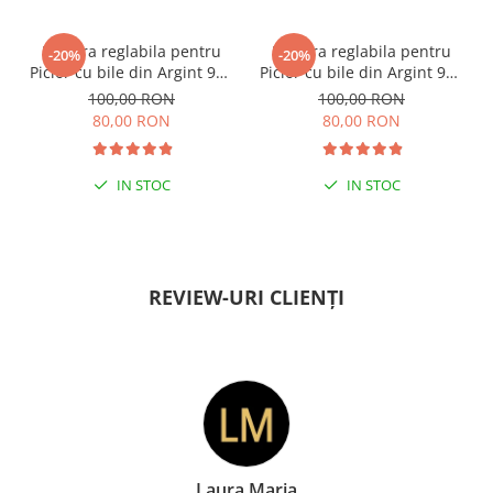
ESENȚIAL VARA ACEASTA
ESENȚIAL VARA ACEASTA
Bratara reglabila pentru
Bratara reglabila pentru
-20%
-20%
Picior cu bile din Argint 925
Picior cu bile din Argint 925
si margele Miyuki rosii
si margele Miyuki verzi
100,00 RON
100,00 RON
80,00 RON
80,00 RON
IN STOC
IN STOC
PENTRU ZILE ÎNSORITE
PENTRU ZILE ÎNSORITE
REVIEW-URI CLIENȚI
aura Maria
Doina 