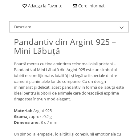
Lănțișoare cu Semilună
Adauga la Favorite
Cere informatii
Lănțișoare cu Zodii
Lănțișoare cu Animale
Lănțișoare cu Molecule
Descriere
Lănțișoare cu Pietre Naturale
Pandantiv din Argint 925 –
Lănțișoare Argint Diverse
Mini Lăbuță
COLIERE CU PERLE
Coliere cu Perle Naturale
Poartă mereu cu tine amintirea celor mai loiali prieteni –
Coliere cu Perle Preciosa
Pandantivul Mini Lăbuță din Argint 925 este un simbol al
COLIERE ȘNUR REGLABIL
iubirii necondiționate, loialității și legăturii speciale dintre
oameni și animalele lor de companie. Cu un design
Coliere cu Inimioare
minimalist și delicat, acest pandantiv în formă de lăbuță este
Coliere cu Cruce
ideal pentru iubitorii de animale care doresc să-și exprime
dragostea într-un mod elegant.
Coliere cu Stea
Coliere cu Soare
Material:
Argint 925
Gramaj:
aprox. 0,2 g
Coliere cu Semilună
Dimensiune:
8 x 7 mm
Coliere cu Zodii
Coliere cu Flori
Un simbol al empatiei, loialității și conexiunii emoționale cu