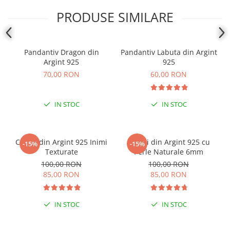
PRODUSE SIMILARE
Coliere cu mărgele colorate și
Argint
Coliere cu pietre semiprețioase
Pandantiv Dragon din
Pandantiv Labuta din Argint
Argint 925
925
70,00 RON
60,00 RON
IN STOC
IN STOC
Cercei din Argint 925 Inimi
Cercei din Argint 925 cu
-15%
-15%
Texturate
Perle Naturale 6mm
100,00 RON
100,00 RON
85,00 RON
85,00 RON
IN STOC
IN STOC