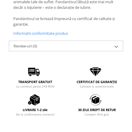
animalele tale de suflet. Pandantivul lăbuță este mai mult
Coliere cu Animale
decât o bijuterie – este o declarație de iubire.
Coliere cu Molecule
Coliere Diverse
Pandantivul se livrează împreună cu certificat de calitate și
garanție.
BRĂȚĂRI
Informatii conformitate produs
BRĂȚĂRI CU ȘNUR REGLABIL
Brățări din Aur cu șnur reglabil
Review-uri
(0)
Brățări din Argint cu șnur reglabil
BRĂȚĂRI CU PIETRE SEMIPREȚIOASE
Brățări din Aur cu pietre
semiprețioase
Brățări din Argint cu pietre
TRANSPORT GRATUIT
CERTIFICAT DE GARANȚIE
semiprețioase
La comenzi peste 249 RON
Calitate și autenticitate
Brățări elastice cu pietre
semiprețioase
BRĂȚĂRI DE PICIOR
LIVRARE 1-2 zile
30 ZILE DREPT DE RETUR
De la confirmarea comenzii
Cumperi fără griji
Brățări de picior din Aur
Brățări de picior din Argint
COLIERE