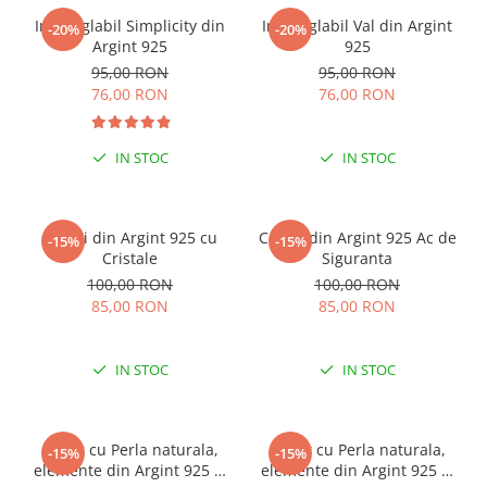
Inel reglabil Simplicity din
Inel reglabil Val din Argint
-20%
-20%
Argint 925
925
95,00 RON
95,00 RON
76,00 RON
76,00 RON
IN STOC
IN STOC
Cercei din Argint 925 cu
Cercei din Argint 925 Ac de
-15%
-15%
Cristale
Siguranta
100,00 RON
100,00 RON
85,00 RON
85,00 RON
IN STOC
IN STOC
Colier cu Perla naturala,
Colier cu Perla naturala,
-15%
-15%
elemente din Argint 925 si
elemente din Argint 925 si