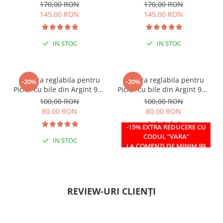
margele Miyuki, multicolor
margele Miyuki, verde/kiwi
170,00 RON
170,00 RON
145,00 RON
145,00 RON
IN STOC
IN STOC
Bratara reglabila pentru
Bratara reglabila pentru
-20%
-20%
Picior cu bile din Argint 925
Picior cu bile din Argint 925
si margele Miyuki rosii
si margele Miyuki verzi
100,00 RON
100,00 RON
80,00 RON
80,00 RON
-15% EXTRA REDUCERE CU
CODUL ”VARA”
IN STOC
IN STOC
LA COMENZI DE MINIM 99
RON
REVIEW-URI CLIENȚI