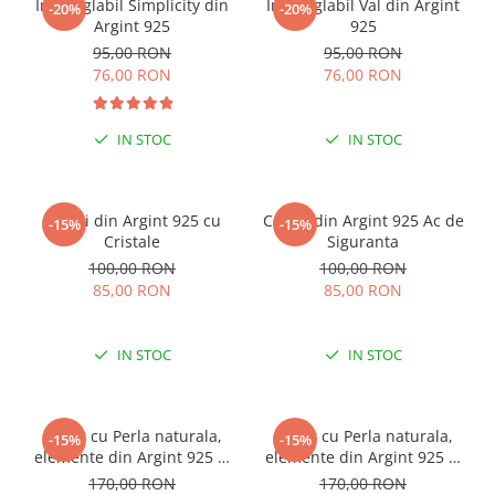
Inel reglabil Simplicity din
Inel reglabil Val din Argint
-20%
-20%
Argint 925
925
95,00 RON
95,00 RON
76,00 RON
76,00 RON
IN STOC
IN STOC
Cercei din Argint 925 cu
Cercei din Argint 925 Ac de
-15%
-15%
Cristale
Siguranta
100,00 RON
100,00 RON
85,00 RON
85,00 RON
IN STOC
IN STOC
Colier cu Perla naturala,
Colier cu Perla naturala,
-15%
-15%
elemente din Argint 925 si
elemente din Argint 925 si
margele Miyuki, multicolor
margele Miyuki, verde/kiwi
170,00 RON
170,00 RON