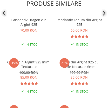
PRODUSE SIMILARE
Coliere cu mărgele colorate și
Argint
Coliere cu pietre semiprețioase
Pandantiv Dragon din
Pandantiv Labuta din Argint
Argint 925
925
70,00 RON
60,00 RON
IN STOC
IN STOC
Cercei din Argint 925 Inimi
Cercei din Argint 925 cu
-15%
-15%
Texturate
Perle Naturale 6mm
100,00 RON
100,00 RON
85,00 RON
85,00 RON
IN STOC
IN STOC