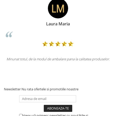
Laura Maria
Doin
ul de ambalare pana la calitatea produselor.
Totul la superlativ! Produs
M
Newsletter
Nu rata ofertele si promotiile noastre
Vreau să primesc newsletter cu noutățile și