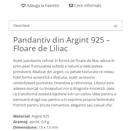
Lănțișoare cu Semilună
Adauga la Favorite
Cere informatii
Lănțișoare cu Zodii
Lănțișoare cu Animale
Lănțișoare cu Molecule
Descriere
Lănțișoare cu Pietre Naturale
Pandantiv din Argint 925 –
Lănțișoare Argint Diverse
Floare de Liliac
COLIERE CU PERLE
Coliere cu Perle Naturale
Acest pandantiv rafinat în formă de floare de liliac aduce în
Coliere cu Perle Preciosa
prim-plan frumusețea subtilă a naturii și delicatețea
COLIERE ȘNUR REGLABIL
primăverii. Realizat din argint, cu petale texturate ce redau
fidel forma autentică a liliacului, acest accesoriu
Coliere cu Inimioare
simbolizează puritatea, tinerețea și reînnoirea. Liliacul este
Coliere cu Cruce
adesea asociat cu începuturi noi și dragoste inocentă, ceea
ce transformă această bijuterie într-un cadou ideal pentru o
Coliere cu Stea
persoană dragă sau pentru a-ți exprima propria feminitate.
Coliere cu Soare
Potrivit pentru ținute romantice, elegante sau casual chic.
Coliere cu Semilună
Material:
Argint 925
Coliere cu Zodii
Gramaj:
aprox. 0,9 g
Coliere cu Flori
Dimensiune:
15 x 13 mm