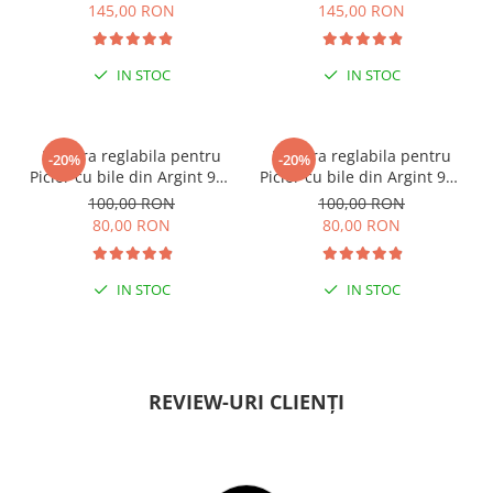
145,00 RON
145,00 RON
IN STOC
IN STOC
ESENȚIAL VARA ACEASTA
ESENȚIAL VARA ACEASTA
Bratara reglabila pentru
Bratara reglabila pentru
-20%
-20%
Picior cu bile din Argint 925
Picior cu bile din Argint 925
si margele Miyuki rosii
si margele Miyuki verzi
100,00 RON
100,00 RON
80,00 RON
80,00 RON
IN STOC
IN STOC
PENTRU ZILE ÎNSORITE
PENTRU ZILE ÎNSORITE
REVIEW-URI CLIENȚI