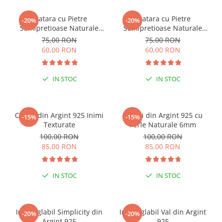
Bratara cu Pietre
Bratara cu Pietre
-20%
-20%
Semipretioase Naturale
Semipretioase Naturale
Agat de 6mm, unisex
Amazonit de 6mm, unisex
75,00 RON
75,00 RON
60,00 RON
60,00 RON
IN STOC
IN STOC
Cercei din Argint 925 Inimi
Cercei din Argint 925 cu
-15%
-15%
Texturate
Perle Naturale 6mm
100,00 RON
100,00 RON
85,00 RON
85,00 RON
IN STOC
IN STOC
Inel reglabil Simplicity din
Inel reglabil Val din Argint
-20%
-20%
Argint 925
925