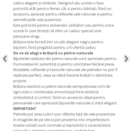
cadou elegant și simbolic. Designul său unisex o face
potrivită atât pentru femei, cât și pentru bărbați, fiind un
accesoriu apreciat pentru reflexiile sale naturale și pentru
semnificațiile sale puternice.
Este potrivită pentru aniversări, sărbători sau pentru orice
ocazie în care dorești să oferi un cadou special unei
persoane dragi.
Brățara este livrată într-un plic elegant negru pentru
bijuterii, fiind pregătită pentru a fi oferită cadou.
De ce să alegi o brățară cu pietre naturale
Bijuteriile realizate din pietre naturale sunt apreciate pentru
frumusețea lor autentică și pentru unicitatea fiecărei piese.
Modelele, reflexiile și texturile naturale ale pietrelor nu pot fi
replicate perfect, ceea ce oferă fiecărei brățări o identitate
proprie.
Brățara elastică cu pietre naturale semiprețioase ochi de
tigru este o combinație armonioasă între estetică,
simbolistică și confort, fiind un accesoriu ideal pentru
persoanele care apreciază bijuteriile naturale și stilul elegant.
IMPORTANT
Pietrele pot avea culori ușor diferite față de cele prezentate
în imaginile de pe site și pot prezenta mici imperfecțiuni.
Aceste variații sunt normale și reprezintă o caracteristică
naturală a pietrelor semiprețioase, confirmând