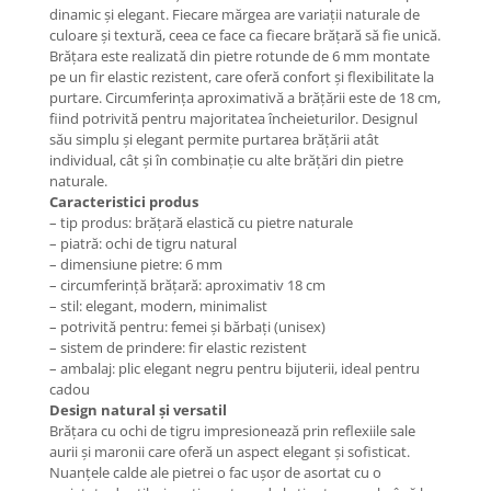
Coliere cu Animale
dinamic și elegant. Fiecare mărgea are variații naturale de
culoare și textură, ceea ce face ca fiecare brățară să fie unică.
Coliere cu Molecule
Brățara este realizată din pietre rotunde de 6 mm montate
Coliere Diverse
pe un fir elastic rezistent, care oferă confort și flexibilitate la
BRĂȚĂRI
purtare. Circumferința aproximativă a brățării este de 18 cm,
fiind potrivită pentru majoritatea încheieturilor. Designul
BRĂȚĂRI CU ȘNUR REGLABIL
său simplu și elegant permite purtarea brățării atât
Brățări din Aur cu șnur reglabil
individual, cât și în combinație cu alte brățări din pietre
naturale.
Brățări din Argint cu șnur reglabil
Caracteristici produs
BRĂȚĂRI CU PIETRE SEMIPREȚIOASE
– tip produs: brățară elastică cu pietre naturale
Brățări din Aur cu pietre
– piatră: ochi de tigru natural
– dimensiune pietre: 6 mm
semiprețioase
– circumferință brățară: aproximativ 18 cm
Brățări din Argint cu pietre
– stil: elegant, modern, minimalist
semiprețioase
– potrivită pentru: femei și bărbați (unisex)
Brățări elastice cu pietre
– sistem de prindere: fir elastic rezistent
semiprețioase
– ambalaj: plic elegant negru pentru bijuterii, ideal pentru
cadou
BRĂȚĂRI DE PICIOR
Design natural și versatil
Brățări de picior din Aur
Brățara cu ochi de tigru impresionează prin reflexiile sale
aurii și maronii care oferă un aspect elegant și sofisticat.
Brățări de picior din Argint
Nuanțele calde ale pietrei o fac ușor de asortat cu o
COLIERE