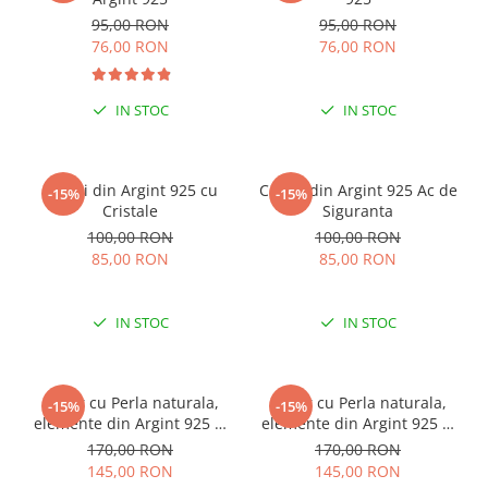
95,00 RON
95,00 RON
76,00 RON
76,00 RON
IN STOC
IN STOC
Cercei din Argint 925 cu
Cercei din Argint 925 Ac de
-15%
-15%
Cristale
Siguranta
100,00 RON
100,00 RON
85,00 RON
85,00 RON
IN STOC
IN STOC
Colier cu Perla naturala,
Colier cu Perla naturala,
-15%
-15%
elemente din Argint 925 si
elemente din Argint 925 si
margele Miyuki, multicolor
margele Miyuki, verde/kiwi
170,00 RON
170,00 RON
145,00 RON
145,00 RON