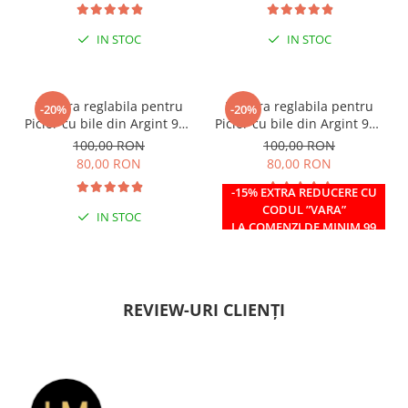
IN STOC
IN STOC
Bratara reglabila pentru
Bratara reglabila pentru
-20%
-20%
Picior cu bile din Argint 925
Picior cu bile din Argint 925
si margele Miyuki rosii
si margele Miyuki verzi
100,00 RON
100,00 RON
80,00 RON
80,00 RON
-15% EXTRA REDUCERE CU
CODUL ”VARA”
IN STOC
IN STOC
LA COMENZI DE MINIM 99
RON
REVIEW-URI CLIENȚI