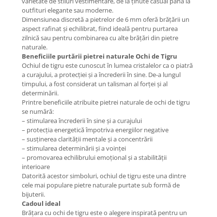
varietate de stiluri vestimentare, de la ținute casual până la
outfituri elegante sau moderne.
Coliere cu mărgele colorate și
Dimensiunea discretă a pietrelor de 6 mm oferă brățării un
Argint
aspect rafinat și echilibrat, fiind ideală pentru purtarea
Coliere cu pietre semiprețioase
zilnică sau pentru combinarea cu alte brățări din pietre
naturale.
Beneficiile purtării pietrei naturale Ochi de Tigru
Ochiul de tigru este cunoscut în lumea cristalelor ca o piatră
a curajului, a protecției și a încrederii în sine. De-a lungul
timpului, a fost considerat un talisman al forței și al
determinării.
Printre beneficiile atribuite pietrei naturale de ochi de tigru
se numără:
– stimularea încrederii în sine și a curajului
– protecția energetică împotriva energiilor negative
– susținerea clarității mentale și a concentrării
– stimularea determinării și a voinței
– promovarea echilibrului emoțional și a stabilității
interioare
Datorită acestor simboluri, ochiul de tigru este una dintre
cele mai populare pietre naturale purtate sub formă de
bijuterii.
Cadoul ideal
Brățara cu ochi de tigru este o alegere inspirată pentru un