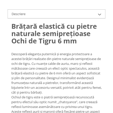
Lănțișoare cu Semilună
Lănțișoare cu Zodii
Descriere
Lănțișoare cu Animale
Lănțișoare cu Molecule
Brățară elastică cu pietre
Lănțișoare cu Pietre Naturale
naturale semiprețioase
Lănțișoare Argint Diverse
Ochi de Tigru 6 mm
COLIERE CU PERLE
Coliere cu Perle Naturale
Descoperă eleganța puternică și energia protectoare a
Coliere cu Perle Preciosa
acestei brățări realizate din pietre naturale semiprețioase de
COLIERE ȘNUR REGLABIL
ochi de tigru. Cu nuanțe calde de auriu, maro și reflexii
mătăsoase care creează un efect optic spectaculos, această
Coliere cu Inimioare
brățară elastică cu pietre de 6 mm oferă un aspect sofisticat
Coliere cu Cruce
și plin de personalitate. Designul minimalist evidențiază
Coliere cu Stea
frumusețea naturală a pietrelor, transformând această
bijuterie într-un accesoriu versatil, potrivit atât pentru femei,
Coliere cu Soare
cât și pentru bărbați.
Coliere cu Semilună
Ochiul de tigru este o piatră semiprețioasă recunoscută
pentru efectul său optic numit „chatoyance”, care creează
Coliere cu Zodii
reflexii luminoase asemănătoare cu privirea unui tigru.
Coliere cu Flori
Aceste reflexii aurii și maronii oferă fiecărei pietre un aspect