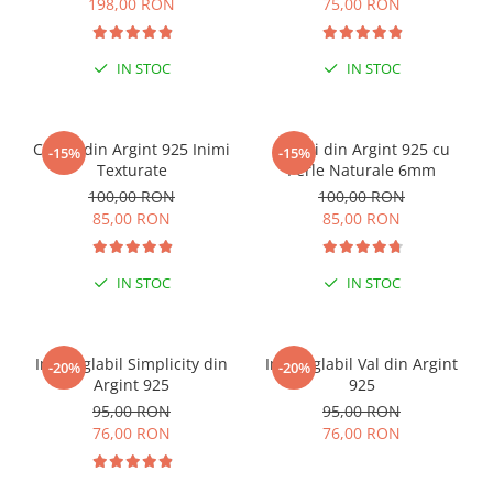
198,00 RON
75,00 RON
IN STOC
IN STOC
Cercei din Argint 925 Inimi
Cercei din Argint 925 cu
-15%
-15%
Texturate
Perle Naturale 6mm
100,00 RON
100,00 RON
85,00 RON
85,00 RON
IN STOC
IN STOC
Inel reglabil Simplicity din
Inel reglabil Val din Argint
-20%
-20%
Argint 925
925
95,00 RON
95,00 RON
76,00 RON
76,00 RON