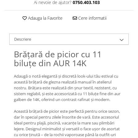
Lănțișoare cu Semilună
Ai nevoie de ajutor?
0750.403.103
Lănțișoare cu Zodii
Lănțișoare cu Animale
Adauga la Favorite
Cere informatii
Lănțișoare cu Molecule
Lănțișoare cu Pietre Naturale
Descriere
Lănțișoare Argint Diverse
COLIERE CU PERLE
Brățară de picior cu 11
Coliere cu Perle Naturale
biluțe din AUR 14K
Coliere cu Perle Preciosa
COLIERE ȘNUR REGLABIL
Adaugă o notă elegantă și discretă look-ului tău estival cu
această brățară de glezna realizată manual în atelierul
Coliere cu Inimioare
nostru. Brățara este realizată din șnur textil, rezistent, cu
Coliere cu Cruce
sistem reglabil, și este accesorizată cu 11 biluțe fine din aur
galben de 14K, oferind un contrast rafinat și modern.
Coliere cu Stea
Coliere cu Soare
Această brățară de picior este perfectă pentru orice sezon,
Coliere cu Semilună
dar în special pentru zilele însorite de vară. Este accesoriul
ideal pentru plajă, piscină, vacanțe la mare sau plimbări
Coliere cu Zodii
lejere. Designul minimalist și versatil o face ușor de asortat
Coliere cu Flori
cu orice ținută – de la rochii vaporoase până la outfit-uri