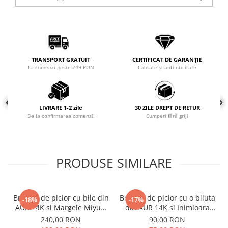
Coliere cu mărgele colorate și
Argint
Coliere cu pietre semiprețioase
TRANSPORT GRATUIT
CERTIFICAT DE GARANȚIE
La comenzi peste 249 RON
Calitate și autenticitate
LIVRARE 1-2 zile
30 ZILE DREPT DE RETUR
De la confirmarea comenzii
Cumperi fără griji
PRODUSE SIMILARE
Bratara de picior cu bile din
Bratara de picior cu o biluta
-18%
-17%
AUR 14K si Margele Miyuki
din AUR 14K si Inimioara
Bej/Maro, snur negru
din Sidef
240,00 RON
90,00 RON
reglabil