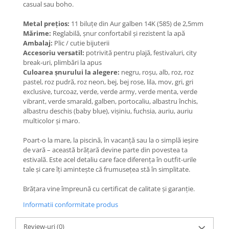
casual sau boho.
Coliere cu Animale
Coliere cu Molecule
Metal prețios:
11 biluțe din Aur galben 14K (585) de 2,5mm
Coliere Diverse
Mărime:
Reglabilă, șnur confortabil și rezistent la apă
Ambalaj:
Plic / cutie bijuterii
BRĂȚĂRI
Accesoriu versatil:
potrivită pentru plajă, festivaluri, city
BRĂȚĂRI CU ȘNUR REGLABIL
break-uri, plimbări la apus
Culoarea șnurului la alegere:
negru, roșu, alb, roz, roz
Brățări din Aur cu șnur reglabil
pastel, roz pudră, roz neon, bej, bej rose, lila, mov, gri, gri
Brățări din Argint cu șnur reglabil
exclusive, turcoaz, verde, verde army, verde menta, verde
BRĂȚĂRI CU PIETRE SEMIPREȚIOASE
vibrant, verde smarald, galben, portocaliu, albastru închis,
albastru deschis (baby blue), vișiniu, fuchsia, auriu, auriu
Brățări din Aur cu pietre
multicolor și maro.
semiprețioase
Brățări din Argint cu pietre
Poart-o la mare, la piscină, în vacanță sau la o simplă ieșire
semiprețioase
de vară – această brățară devine parte din povestea ta
estivală. Este acel detaliu care face diferența în outfit-urile
Brățări elastice cu pietre
tale și care îți amintește că frumusețea stă în simplitate.
semiprețioase
BRĂȚĂRI DE PICIOR
Brățara vine împreună cu certificat de calitate și garanție.
Brățări de picior din Aur
Informatii conformitate produs
Brățări de picior din Argint
COLIERE
Review-uri
(0)