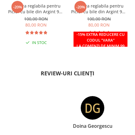
Bratara reglabila pentru
Bratara reglabila pentru
-20%
-20%
Picior cu bile din Argint 925
Picior cu bile din Argint 925
si margele Miyuki rosii
si margele Miyuki verzi
100,00 RON
100,00 RON
80,00 RON
80,00 RON
-15% EXTRA REDUCERE CU
CODUL ”VARA”
IN STOC
IN STOC
LA COMENZI DE MINIM 99
RON
REVIEW-URI CLIENȚI
Doina Georgescu