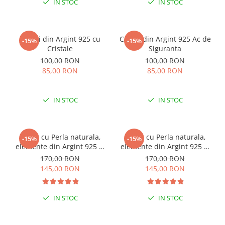
IN STOC
IN STOC
Cercei din Argint 925 cu
Cercei din Argint 925 Ac de
-15%
-15%
Cristale
Siguranta
100,00 RON
100,00 RON
85,00 RON
85,00 RON
IN STOC
IN STOC
Colier cu Perla naturala,
Colier cu Perla naturala,
-15%
-15%
elemente din Argint 925 si
elemente din Argint 925 si
margele Miyuki, multicolor
margele Miyuki, verde/kiwi
170,00 RON
170,00 RON
145,00 RON
145,00 RON
IN STOC
IN STOC