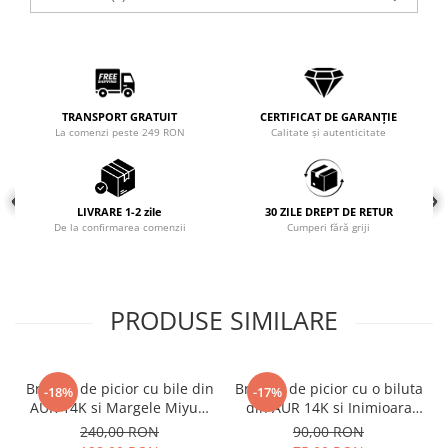
COLIERE
Coliere cu mărgele colorate și
Argint
Coliere cu pietre semiprețioase
TRANSPORT GRATUIT
CERTIFICAT DE GARANȚIE
La comenzi peste 249 RON
Calitate și autenticitate
LIVRARE 1-2 zile
30 ZILE DREPT DE RETUR
De la confirmarea comenzii
Cumperi fără griji
PRODUSE SIMILARE
Bratara de picior cu bile din
Bratara de picior cu o biluta
-18%
-17%
AUR 14K si Margele Miyuki
din AUR 14K si Inimioara
Bej/Maro, snur negru
din Sidef
240,00 RON
90,00 RON
reglabil