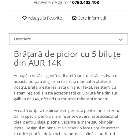
Lănțișoare cu Soare
Ai nevoie de ajutor?
0750.403.103
Lănțișoare cu Semilună
Lănțișoare cu Zodii
Adauga la Favorite
Cere informatii
Lănțișoare cu Animale
Lănțișoare cu Molecule
Descriere
Lănțișoare cu Pietre Naturale
Lănțișoare Argint Diverse
Brățară de picior cu 5 biluțe
COLIERE CU PERLE
din AUR 14K
Coliere cu Perle Naturale
Coliere cu Perle Preciosa
Adaugă o notă elegantă și discretă look-ului tău estival cu
această brățară de glezna realizată manual în atelierul
COLIERE ȘNUR REGLABIL
nostru. Brățara este realizată din șnur textil, rezistent, cu
Coliere cu Inimioare
sistem reglabil, și este accesorizată cu 5 biluțe fine din aur
galben de 14K, oferind un contrast rafinat și modern.
Coliere cu Cruce
Coliere cu Stea
Această brățară de picior este perfectă pentru orice sezon,
Coliere cu Soare
dar în special pentru zilele însorite de vară. Este accesoriul
ideal pentru plajă, piscină, vacanțe la mare sau plimbări
Coliere cu Semilună
lejere. Designul minimalist și versatil o face ușor de asortat
Coliere cu Zodii
cu orice ținută – de la rochii vaporoase până la outfit-uri