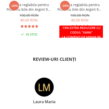
Bratara reglabila pentru
Bratara reglabila pentru
-20%
-20%
Picior cu bile din Argint 925
Picior cu bile din Argint 925
si margele Miyuki rosii
si margele Miyuki verzi
100,00 RON
100,00 RON
80,00 RON
80,00 RON
-15% EXTRA REDUCERE CU
CODUL ”VARA”
IN STOC
IN STOC
LA COMENZI DE MINIM 99
RON
REVIEW-URI CLIENȚI
Doina Georgescu