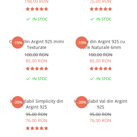
198,00 RON
75,00 RON
IN STOC
IN STOC
Cercei din Argint 925 Inimi
Cercei din Argint 925 cu
-15%
-15%
Texturate
Perle Naturale 6mm
100,00 RON
100,00 RON
85,00 RON
85,00 RON
IN STOC
IN STOC
Inel reglabil Simplicity din
Inel reglabil Val din Argint
-20%
-20%
Argint 925
925
95,00 RON
95,00 RON
76,00 RON
76,00 RON