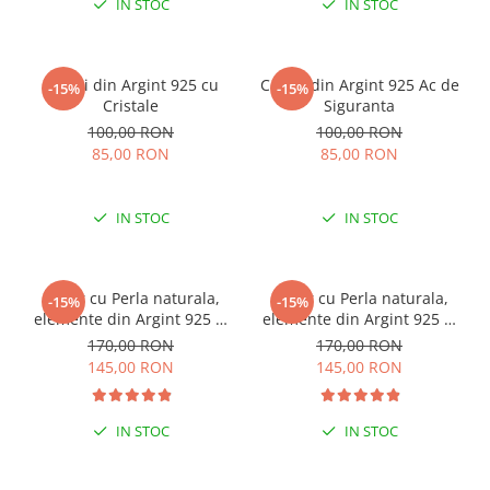
IN STOC
IN STOC
Cercei din Argint 925 cu
Cercei din Argint 925 Ac de
-15%
-15%
Cristale
Siguranta
100,00 RON
100,00 RON
85,00 RON
85,00 RON
IN STOC
IN STOC
Colier cu Perla naturala,
Colier cu Perla naturala,
-15%
-15%
elemente din Argint 925 si
elemente din Argint 925 si
margele Miyuki, multicolor
margele Miyuki, verde/kiwi
170,00 RON
170,00 RON
145,00 RON
145,00 RON
IN STOC
IN STOC