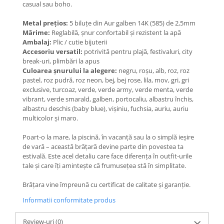
casual sau boho.
Coliere cu Flori
Coliere cu Animale
Metal prețios:
5 biluțe din Aur galben 14K (585) de 2,5mm
Coliere cu Molecule
Mărime:
Reglabilă, șnur confortabil și rezistent la apă
Ambalaj:
Plic / cutie bijuterii
Coliere Diverse
Accesoriu versatil:
potrivită pentru plajă, festivaluri, city
BRĂȚĂRI
break-uri, plimbări la apus
Culoarea șnurului la alegere:
negru, roșu, alb, roz, roz
BRĂȚĂRI CU ȘNUR REGLABIL
pastel, roz pudră, roz neon, bej, bej rose, lila, mov, gri, gri
Brățări din Aur cu șnur reglabil
exclusive, turcoaz, verde, verde army, verde menta, verde
Brățări din Argint cu șnur reglabil
vibrant, verde smarald, galben, portocaliu, albastru închis,
albastru deschis (baby blue), vișiniu, fuchsia, auriu, auriu
BRĂȚĂRI CU PIETRE SEMIPREȚIOASE
multicolor și maro.
Brățări din Aur cu pietre
semiprețioase
Poart-o la mare, la piscină, în vacanță sau la o simplă ieșire
de vară – această brățară devine parte din povestea ta
Brățări din Argint cu pietre
estivală. Este acel detaliu care face diferența în outfit-urile
semiprețioase
tale și care îți amintește că frumusețea stă în simplitate.
Brățări elastice cu pietre
semiprețioase
Brățara vine împreună cu certificat de calitate și garanție.
BRĂȚĂRI DE PICIOR
Informatii conformitate produs
Brățări de picior din Aur
Brățări de picior din Argint
Review-uri
(0)