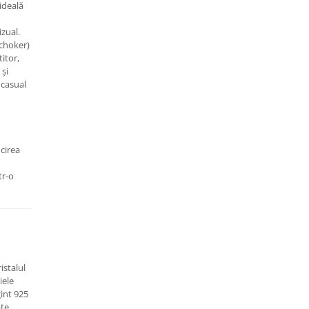
ideală
izual.
(choker)
titor,
 și
 casual
ucirea
tr-o
istalul
iele
int 925
ate