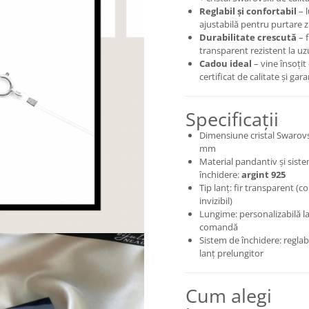
Reglabil și confortabil
– 
ajustabilă pentru purtare z
Durabilitate crescută
– f
transparent rezistent la uz
Cadou ideal
– vine însoțit
certificat de calitate și gara
Specificații
Dimensiune cristal Swarovs
mm
Material pandantiv și sist
închidere:
argint 925
Tip lanț: fir transparent (co
invizibil)
Lungime: personalizabilă l
comandă
Sistem de închidere: reglabi
lanț prelungitor
Cum alegi