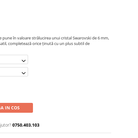
are pune în valoare strălucirea unui cristal Swarovski de 6 mm,
satil, completează orice ținută cu un plus subtil de
A IN COS
jutor?
0750.403.103