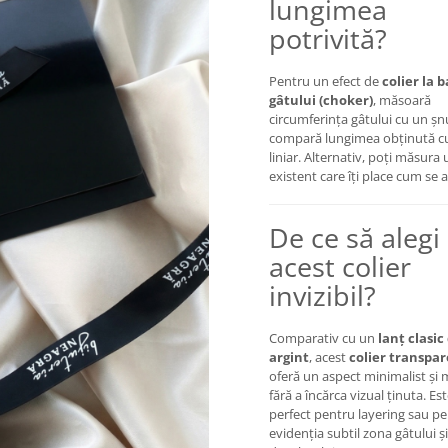
lungimea
potrivită?
Pentru un efect de
colier la 
gâtului (choker)
, măsoară
circumferința gâtului cu un șn
compară lungimea obținută c
liniar. Alternativ, poți măsura 
existent care îți place cum se 
De ce să alegi
acest colier
invizibil?
Comparativ cu un
lanț clasic
argint
, acest
colier transpa
oferă un aspect minimalist și
fără a încărca vizual ținuta. Es
perfect pentru layering sau pe
evidenția subtil zona gâtului și