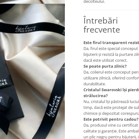
decolteului.
Întrebări
frecvente
Este firul transparent rezis
Da, firul este special concepu
bijuterii și rezistă la purtare zil
dacă este utilizat corect.
Se poate purta zilnic?
Da, colierul este conceput pen
utilizare zilnică, oferind confort
durabilitate.
Cristalul Swarovski își pierd
strălucirea?
Nu, cristalul își păstrează luciul
timp, dacă este protejat de s
chimice și depozitat corespun
Este potrivit pentru cadou?
Da, produsul vine cu certificat
calitate și garanție. Este ambal
un plic negru pentru bijuterii, 