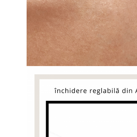
Coliere cu Animale
Coliere cu Molecule
Coliere Diverse
BRĂȚĂRI
BRĂȚĂRI CU ȘNUR REGLABIL
Brățări din Aur cu șnur reglabil
Brățări din Argint cu șnur reglabil
BRĂȚĂRI CU PIETRE SEMIPREȚIOASE
Brățări din Aur cu pietre
semiprețioase
Brățări din Argint cu pietre
semiprețioase
Brățări elastice cu pietre
semiprețioase
BRĂȚĂRI DE PICIOR
Brățări de picior din Aur
Brățări de picior din Argint
COLIERE