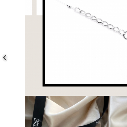
Coliere cu mărgele colorate și
Argint
Coliere cu pietre semiprețioase