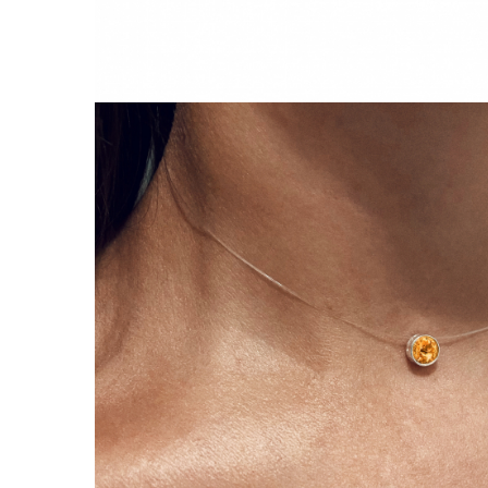
Lănțișoare cu Semilună
Lănțișoare cu Zodii
Lănțișoare cu Animale
Lănțișoare cu Molecule
Lănțișoare cu Pietre Naturale
Lănțișoare Argint Diverse
COLIERE CU PERLE
Coliere cu Perle Naturale
Coliere cu Perle Preciosa
COLIERE ȘNUR REGLABIL
Coliere cu Inimioare
Coliere cu Cruce
Coliere cu Stea
Coliere cu Soare
Coliere cu Semilună
Coliere cu Zodii
Coliere cu Flori