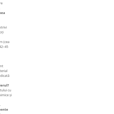
re
.
mea
trivi
oți
cm (cea
 42–45
unt
terial
idicată
ierul?
tului cu
imice și
.
mente