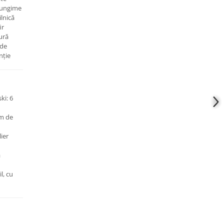
lungime
ilnică
ir
ură
 de
nție
ki: 6
em de
lier
a
l, cu