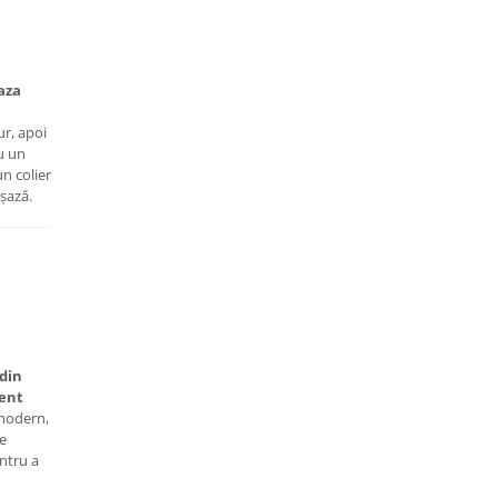
baza
ur, apoi
u un
un colier
așază.
 din
rent
 modern,
te
ntru a