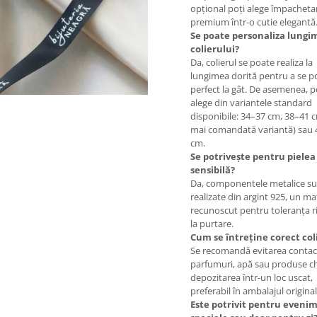
opțional poți alege împacheta
premium într-o cutie elegantă
Se poate personaliza lungi
colierului?
Da, colierul se poate realiza la
lungimea dorită pentru a se po
perfect la gât. De asemenea, p
alege din variantele standard
disponibile: 34–37 cm, 38–41 
mai comandată variantă) sau
cm.
Se potrivește pentru pielea
sensibilă?
Da, componentele metalice s
realizate din argint 925, un ma
recunoscut pentru toleranța r
la purtare.
Cum se întreține corect col
Se recomandă evitarea contac
parfumuri, apă sau produse ch
depozitarea într-un loc uscat,
preferabil în ambalajul original
Este potrivit pentru eveni