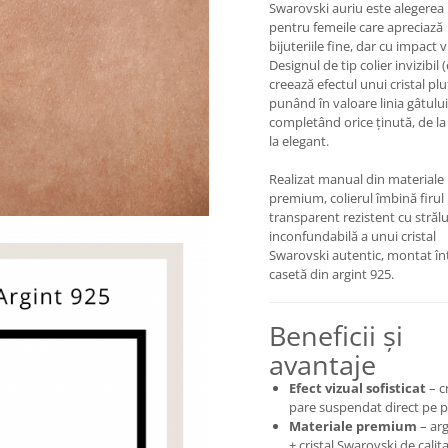
Swarovski auriu este alegerea 
pentru femeile care apreciază
bijuteriile fine, dar cu impact v
Designul de tip colier invizibil 
creează efectul unui cristal plu
punând în valoare linia gâtului
completând orice ținută, de la
la elegant.
Realizat manual din materiale
premium, colierul îmbină firul
transparent rezistent cu străl
inconfundabilă a unui cristal
Swarovski autentic, montat în
casetă din argint 925.
Beneficii și
avantaje
Efect vizual sofisticat
– cr
pare suspendat direct pe p
Materiale premium
– arg
+ cristal Swarovski de calit