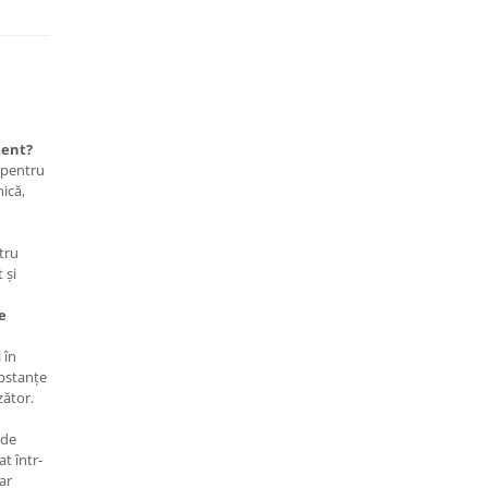
tent?
t pentru
nică,
tru
 și
e
 în
ubstanțe
zător.
 de
at într-
iar