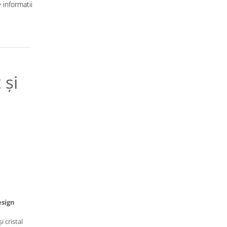
informatii
 și
esign
i cristal