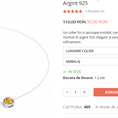
Argint 925
3 Review-uri
110,00 RON
90,00 RON
Un colier fin și aproape invizibil, c
montat în argint 925. Elegant și ver
rafinament.
LUNGIME COLIER
AMBALAJ
IN STOC
Durata de livrare:
1-2 zile
ADAUG
Cod Produs:
469
Ai nevoie de a