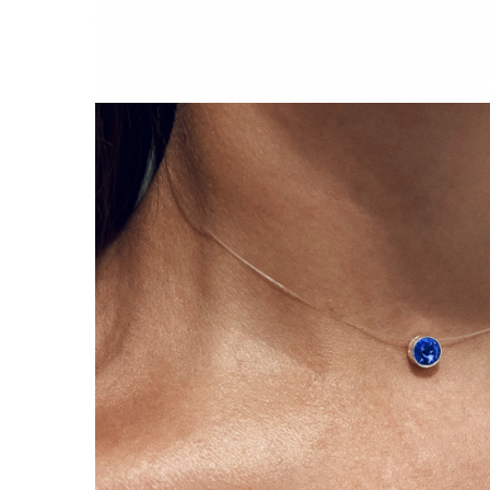
Lănțișoare cu Soare
Lănțișoare cu Semilună
Lănțișoare cu Zodii
Lănțișoare cu Animale
Lănțișoare cu Molecule
Lănțișoare cu Pietre Naturale
Lănțișoare Argint Diverse
COLIERE CU PERLE
Coliere cu Perle Naturale
Coliere cu Perle Preciosa
COLIERE ȘNUR REGLABIL
Coliere cu Inimioare
Coliere cu Cruce
Coliere cu Stea
Coliere cu Soare
Coliere cu Semilună
Coliere cu Zodii