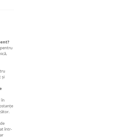
tent?
t pentru
nică,
tru
 și
e
 în
ubstanțe
zător.
 de
at într-
iar