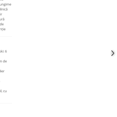
lungime
ilnică
ir
ură
 de
nție
ki: 6
em de
lier
a
l, cu