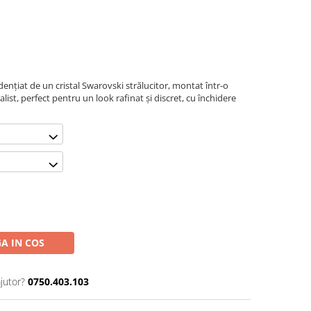
idențiat de un cristal Swarovski strălucitor, montat într-o
list, perfect pentru un look rafinat și discret, cu închidere
A IN COS
jutor?
0750.403.103