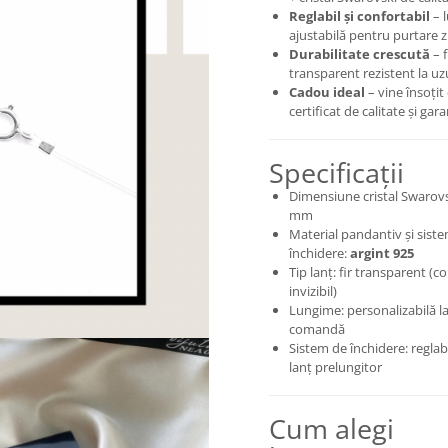
Reglabil și confortabil
– 
ajustabilă pentru purtare z
Durabilitate crescută
– f
transparent rezistent la uz
Cadou ideal
– vine însoțit
certificat de calitate și gara
Specificații
Dimensiune cristal Swarovs
mm
Material pandantiv și sist
închidere:
argint 925
Tip lanț: fir transparent (co
invizibil)
Lungime: personalizabilă l
comandă
Sistem de închidere: reglabi
lanț prelungitor
Cum alegi