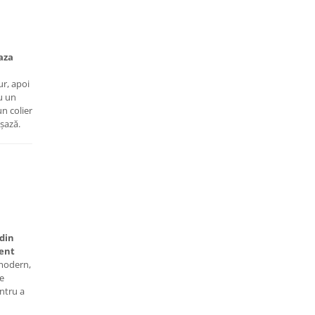
baza
ur, apoi
u un
un colier
așază.
 din
rent
 modern,
te
ntru a