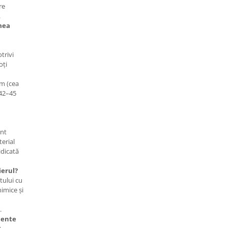
re
.
mea
trivi
oți
cm (cea
 42–45
unt
terial
idicată
ierul?
tului cu
imice și
.
mente