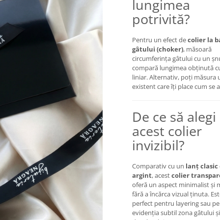
lungimea
potrivită?
Pentru un efect de
colier la 
gâtului (choker)
, măsoară
circumferința gâtului cu un șn
compară lungimea obținută c
liniar. Alternativ, poți măsura 
existent care îți place cum se 
De ce să alegi
acest colier
invizibil?
Comparativ cu un
lanț clasic
argint
, acest
colier transpa
oferă un aspect minimalist și
fără a încărca vizual ținuta. Es
perfect pentru layering sau pe
evidenția subtil zona gâtului și