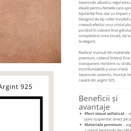
Swarovski albastru regal este 
ideală pentru femeile care apr
bijuteriile fine, dar cu impact v
Designul de tip colier invizibil 
creează efectul unui cristal plu
punând în valoare linia gâtului
completând orice ținută, de la
la elegant.
Realizat manual din materiale
premium, colierul îmbină firul
transparent rezistent cu străl
inconfundabilă a unui cristal
Swarovski autentic, montat în
casetă din argint 925.
Beneficii și
avantaje
Efect vizual sofisticat
– cr
pare suspendat direct pe p
Materiale premium
– arg
+ cristal Swarovski de calit