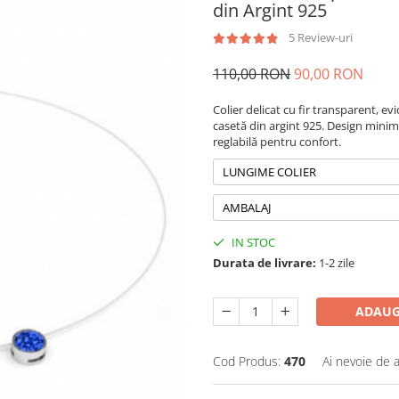
din Argint 925
5 Review-uri
110,00 RON
90,00 RON
Colier delicat cu fir transparent, ev
casetă din argint 925. Design minima
reglabilă pentru confort.
LUNGIME COLIER
AMBALAJ
IN STOC
Durata de livrare:
1-2 zile
ADAUG
Cod Produs:
470
Ai nevoie de a