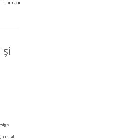
informatii
 și
esign
i cristal