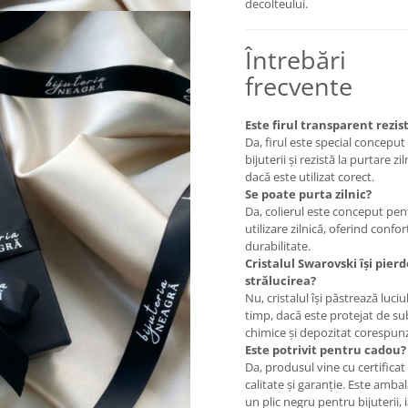
decolteului.
Întrebări
frecvente
Este firul transparent rezis
Da, firul este special concepu
bijuterii și rezistă la purtare zil
dacă este utilizat corect.
Se poate purta zilnic?
Da, colierul este conceput pen
utilizare zilnică, oferind confort
durabilitate.
Cristalul Swarovski își pierd
strălucirea?
Nu, cristalul își păstrează luciul
timp, dacă este protejat de s
chimice și depozitat corespun
Este potrivit pentru cadou?
Da, produsul vine cu certificat
calitate și garanție. Este ambal
un plic negru pentru bijuterii, 