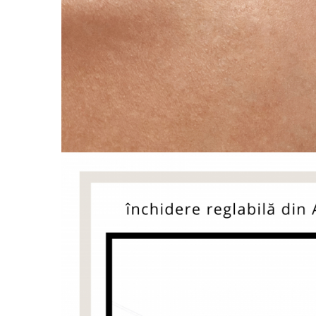
Coliere cu Flori
Coliere cu Animale
Coliere cu Molecule
Coliere Diverse
BRĂȚĂRI
BRĂȚĂRI CU ȘNUR REGLABIL
Brățări din Aur cu șnur reglabil
Brățări din Argint cu șnur reglabil
BRĂȚĂRI CU PIETRE SEMIPREȚIOASE
Brățări din Aur cu pietre
semiprețioase
Brățări din Argint cu pietre
semiprețioase
Brățări elastice cu pietre
semiprețioase
BRĂȚĂRI DE PICIOR
Brățări de picior din Aur
Brățări de picior din Argint