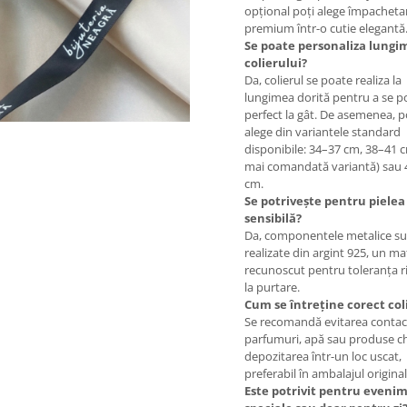
opțional poți alege împacheta
premium într-o cutie elegantă
Se poate personaliza lungi
colierului?
Da, colierul se poate realiza la
lungimea dorită pentru a se po
perfect la gât. De asemenea, p
alege din variantele standard
disponibile: 34–37 cm, 38–41 
mai comandată variantă) sau
cm.
Se potrivește pentru pielea
sensibilă?
Da, componentele metalice s
realizate din argint 925, un ma
recunoscut pentru toleranța r
la purtare.
Cum se întreține corect col
Se recomandă evitarea contac
parfumuri, apă sau produse ch
depozitarea într-un loc uscat,
preferabil în ambalajul original
Este potrivit pentru eveni