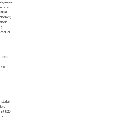
alegerea
eciază
izual.
(choker)
titor,
 și
 casual
ucirea
tr-o
istalul
iele
int 925
ate