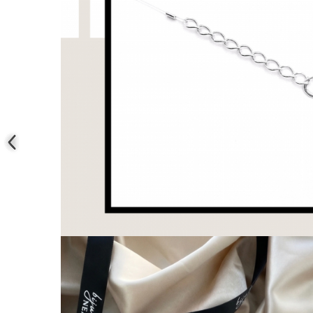
COLIERE
Coliere cu mărgele colorate și
Argint
Coliere cu pietre semiprețioase