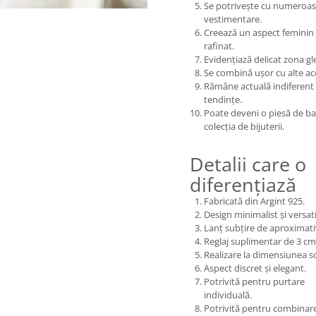
Se potrivește cu numeroase
vestimentare.
Creează un aspect feminin 
rafinat.
Evidențiază delicat zona gl
Se combină ușor cu alte acc
Rămâne actuală indiferent
tendințe.
Poate deveni o piesă de ba
colecția de bijuterii.
Detalii care o
diferențiază
Fabricată din Argint 925.
Design minimalist și versati
Lanț subțire de aproximat
Reglaj suplimentar de 3 cm
Realizare la dimensiunea so
Aspect discret și elegant.
Potrivită pentru purtare
individuală.
Potrivită pentru combinare