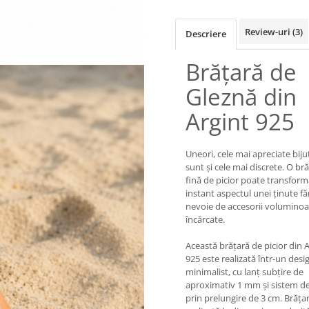
Review-uri
(3)
Descriere
Brățară de
Gleznă din
Argint 925
Uneori, cele mai apreciate bijut
sunt și cele mai discrete. O br
fină de picior poate transfor
instant aspectul unei ținute făr
nevoie de accesorii voluminoa
încărcate.
Această brățară de picior din 
925 este realizată într-un desi
minimalist, cu lanț subțire de
aproximativ 1 mm și sistem de
prin prelungire de 3 cm. Brăța