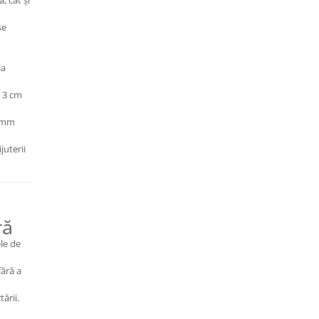
, cât și
se
la
e 3 cm
1 mm
juterii
ră
le de
ără a
ării.