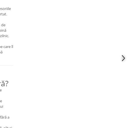
soriile
rtat.
ă de
bină
ilnic.
 care îl
pă
ră?
de
re
ui
fără a