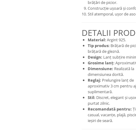
brățări de picior.
Construcție ușoară și confo
Stil atemporal, ușor de aso
DETALII PRO
Material:
Argint 925.
Tip produs:
Brățară de pici
brățară de gleznă.
Design:
Lanț subțire minim
Grosime lanț:
Aproximati
Dimensiune:
Realizată la
dimensiunea dorită.
Reglaj:
Prelungire lanț de
aproximativ 3 cm pentru a
suplimentară.
Stil:
Discret, elegant și ușo
purtat zilnic.
Recomandată pentru:
Ți
casual, vacanțe, plajă, pisci
ieșiri de seară.