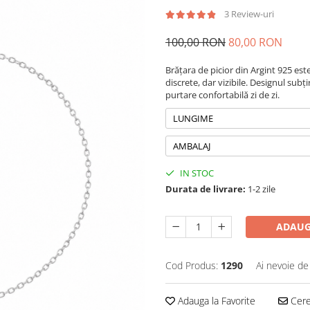
3 Review-uri
100,00 RON
80,00 RON
Brățara de picior din Argint 925 est
discrete, dar vizibile. Designul subț
purtare confortabilă zi de zi.
LUNGIME
AMBALAJ
IN STOC
Durata de livrare:
1-2 zile
ADAUG
Cod Produs:
1290
Ai nevoie de
Adauga la Favorite
Cere 