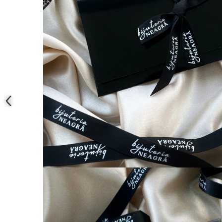
COLIERE
Coliere cu mărgele colorate și
Argint
Coliere cu pietre semiprețioase