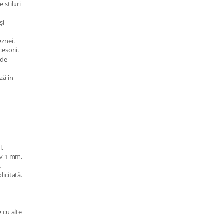
 stiluri
și
eznei.
esorii.
 de
ză în
l.
iv 1 mm.
.
licitată.
 cu alte