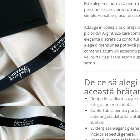
Este alegerea potrivită pentru
persoanele care apreciază acce
simple, versatile și ușor de aso
Adaugă în colecția ta o brățar
picior din Argint 925 care com
eleganța discretă cu confortul z
Alege dimensiunea potrivită și
comandă acum un accesoriu pe
vei purta cu plăcere sezon du
sezon.
De ce să alegi
această brăța
Design fin și discret, ușor 
integrat în orice ținută.
Confortabilă pentru purta
îndelungată datorită lanțul
subțire.
Evidențiază elegant glezna 
încărca aspectul general.