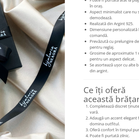
Poate fi purtată atât la plajă
în oraș.
Aspect minimalist care nu 
demodează.
Realizată din Argint 925.
Dimensiune personalizată 
comandă.
Prevăzută cu prelungire d
pentru reglaj.
Grosime de aproximativ 
pentru un aspect delicat.
Se asortează ușor cu alte bi
din argint.
Ce îți oferă
această brăța
Completează discret ținute
vară.
Adaugă un accent elegant f
domina outfitul.
Oferă confort în timpul purt
Poate fi purtată zilnic.