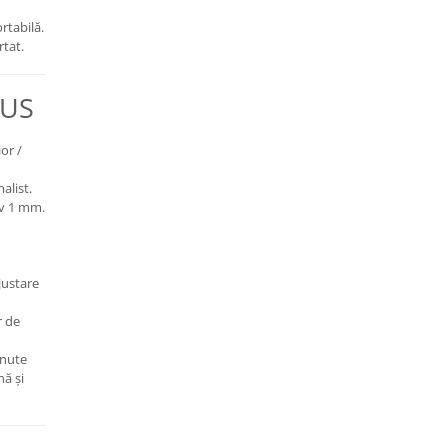
rtabilă.
rtat.
DUS
or /
alist.
v 1 mm.
justare
r de
nute
nă și