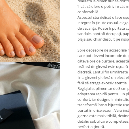
realizată la dimensiunea dorită
încât să ofere o potrivire cât m
confortabilă.
Aspectul său delicat o face uș
integrat în ținute casual, eleg
de vacanță. Poate fi purtată c
sandale, pantofi decupați, pa
plajă sau chiar desculț pe nisip
Spre deosebire de accesoriile
care pot deveni incomode du
câteva ore de purtare, această
brățară de gleznă este ușoară 
discretă. Lanțul fin urmărește
linia gleznei și oferă un efect 
fără să atragă excesiv atenția.
Reglajul suplimentar de 3 cm 
adaptarea rapidă pentru un p
confort, iar designul minimalis
transformă într-o bijuterie uș
purtat în orice sezon. Vara îns
glezna este mai vizibilă, devine
detaliu subtil care completeaz
perfect o ținută.