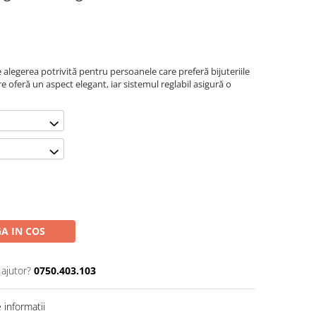
e alegerea potrivită pentru persoanele care preferă bijuteriile
ire oferă un aspect elegant, iar sistemul reglabil asigură o
A IN COS
 ajutor?
0750.403.103
informatii