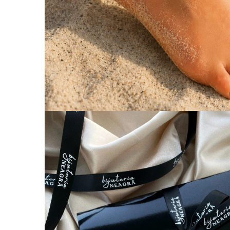
Coliere cu Flori
Coliere cu Animale
Coliere cu Molecule
Coliere Diverse
BRĂȚĂRI
BRĂȚĂRI CU ȘNUR REGLABIL
Brățări din Aur cu șnur reglabil
Brățări din Argint cu șnur reglabil
BRĂȚĂRI CU PIETRE SEMIPREȚIOASE
Brățări din Aur cu pietre
semiprețioase
Brățări din Argint cu pietre
semiprețioase
Brățări elastice cu pietre
semiprețioase
BRĂȚĂRI DE PICIOR
Brățări de picior din Aur
Brățări de picior din Argint