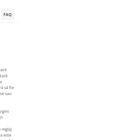
FAQ
erii
ățară
ma
ă să fie
se sau
Argint
gn
 reglaj
ra este