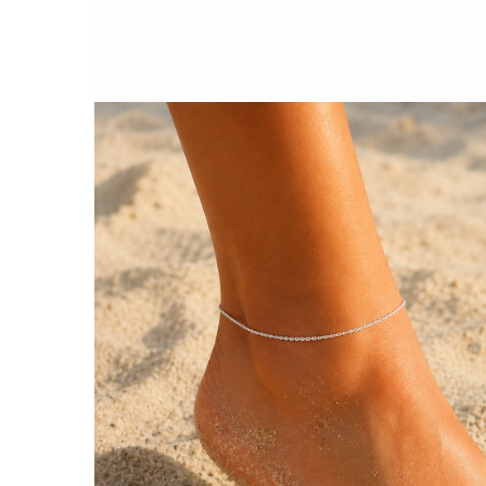
Lănțișoare cu Soare
Lănțișoare cu Semilună
Lănțișoare cu Zodii
Lănțișoare cu Animale
Lănțișoare cu Molecule
Lănțișoare cu Pietre Naturale
Lănțișoare Argint Diverse
COLIERE CU PERLE
Coliere cu Perle Naturale
Coliere cu Perle Preciosa
COLIERE ȘNUR REGLABIL
Coliere cu Inimioare
Coliere cu Cruce
Coliere cu Stea
Coliere cu Soare
Coliere cu Semilună
Coliere cu Zodii