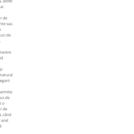
, astfel
ai
or de
ante sau
u
puci de
.
 masive
pă
și
 natural
elegant
permite
lus de
t o
or de
ă, când
 acel
ă