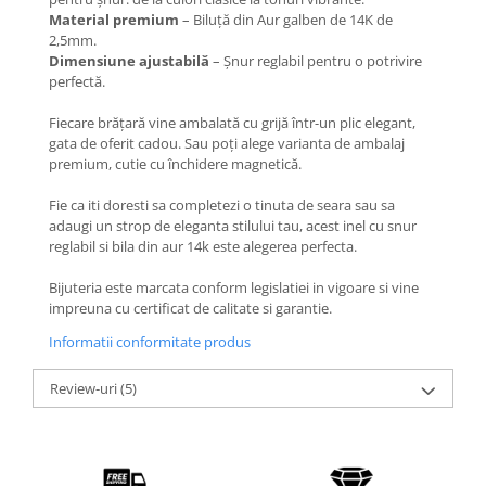
Coliere cu Flori
Material premium
– Biluță din Aur galben de 14K de
Coliere cu Animale
2,5mm.
Dimensiune ajustabilă
– Șnur reglabil pentru o potrivire
Coliere cu Molecule
perfectă.
Coliere Diverse
BRĂȚĂRI
Fiecare brățară vine ambalată cu grijă într-un plic elegant,
gata de oferit cadou. Sau poți alege varianta de ambalaj
BRĂȚĂRI CU ȘNUR REGLABIL
premium, cutie cu închidere magnetică.
Brățări din Aur cu șnur reglabil
Fie ca iti doresti sa completezi o tinuta de seara sau sa
Brățări din Argint cu șnur reglabil
adaugi un strop de eleganta stilului tau, acest inel cu snur
BRĂȚĂRI CU PIETRE SEMIPREȚIOASE
reglabil si bila din aur 14k este alegerea perfecta.
Brățări din Aur cu pietre
Bijuteria este marcata conform legislatiei in vigoare si vine
semiprețioase
impreuna cu certificat de calitate si garantie.
Brățări din Argint cu pietre
semiprețioase
Informatii conformitate produs
Brățări elastice cu pietre
Review-uri
(5)
semiprețioase
BRĂȚĂRI DE PICIOR
Brățări de picior din Aur
Brățări de picior din Argint