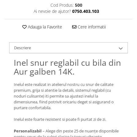
Lănțișoare cu Soare
Cod Produs:
500
Lănțișoare cu Semilună
Ai nevoie de ajutor?
0750.403.103
Lănțișoare cu Zodii
Lănțișoare cu Animale
Adauga la Favorite
Cere informatii
Lănțișoare cu Molecule
Lănțișoare cu Pietre Naturale
Descriere
Lănțișoare Argint Diverse
COLIERE CU PERLE
Inel snur reglabil cu bila din
Coliere cu Perle Naturale
Aur galben 14K.
Coliere cu Perle Preciosa
COLIERE ȘNUR REGLABIL
Inelul este realizat in atelierul nostru cu snur de calitate
premium, grija si atentie la detalii, sistemul reglabil (cu
Coliere cu Inimioare
noduri culisante) iti permite sa ajustezi inelul la
Coliere cu Cruce
dimensiunea, fiind potrivit oricariu deget si asigurand o
purtare confortabila.
Coliere cu Stea
Coliere cu Soare
Inelul este foarte rezistent si poate fi purtat zi de zi.
Coliere cu Semilună
Personalizabil
– Alege din peste 25 de nuanțe disponibile
Coliere cu Zodii
pentru șnur: de la culori clasice la tonuri vibrante.