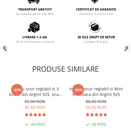
COLIERE
TRANSPORT GRATUIT
CERTIFICAT DE GARANȚIE
La comenzi peste 249 RON
Calitate și autenticitate
Coliere cu mărgele colorate și
Argint
Coliere cu pietre semiprețioase
LIVRARE 1-2 zile
30 ZILE DREPT DE RETUR
De la confirmarea comenzii
Cumperi fără griji
PRODUSE SIMILARE
Inel cu snur reglabil si 3
Inel cu snur reglabil si Mini
-30%
-30%
bilute din Argint 925, snur
Inimioara din Argint 925
negru reglabil
65,00 RON
80,00 RON
45,50 RON
56,00 RON
IN STOC
IN STOC