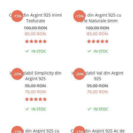
Cercei din Argint 925 Inimi
Cercei din Argint 925 cu
-15%
-15%
Texturate
Perle Naturale 6mm
100,00 RON
100,00 RON
85,00 RON
85,00 RON
IN STOC
IN STOC
Inel reglabil Simplicity din
Inel reglabil Val din Argint
-20%
-20%
Argint 925
925
95,00 RON
95,00 RON
76,00 RON
76,00 RON
IN STOC
IN STOC
Cercei din Argint 925 cu
Cercei din Argint 925 Ac de
-15%
-15%