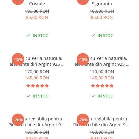
Cristale
Siguranta
100,00 RON
100,00 RON
85,00 RON
85,00 RON
IN STOC
IN STOC
Colier cu Perla naturala,
Colier cu Perla naturala,
-15%
-15%
elemente din Argint 925 si
elemente din Argint 925 si
margele Miyuki, multicolor
margele Miyuki, verde/kiwi
170,00 RON
170,00 RON
145,00 RON
145,00 RON
IN STOC
IN STOC
Bratara reglabila pentru
Bratara reglabila pentru
-20%
-20%
Picior cu bile din Argint 925
Picior cu bile din Argint 925
si margele Miyuki rosii
si margele Miyuki verzi
100,00 RON
100,00 RON
80,00 RON
80,00 RON