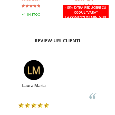
-15% EXTRA REDUCERE CU
CODUL ”VARA”
IN STOC
IN STOC
LA COMENZI DE MINIM 99
RON
REVIEW-URI CLIENȚI
Doina Georgescu