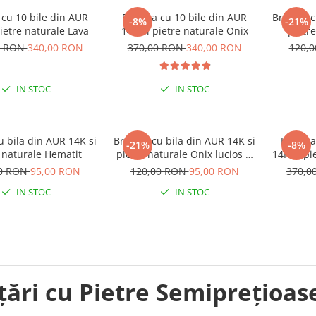
 cu 10 bile din AUR
Bratara cu 10 bile din AUR
Bratara c
-8%
-21%
pietre naturale Lava
14K si pietre naturale Onix
pietr
0 RON
340,00 RON
370,00 RON
340,00 RON
120,
IN STOC
IN STOC
u bila din AUR 14K si
Bratara cu bila din AUR 14K si
Bratara
-21%
-8%
 naturale Hematit
pietre naturale Onix lucios si
14K si pi
mat
00 RON
95,00 RON
120,00 RON
95,00 RON
370,0
IN STOC
IN STOC
țări cu Pietre Semiprețioase