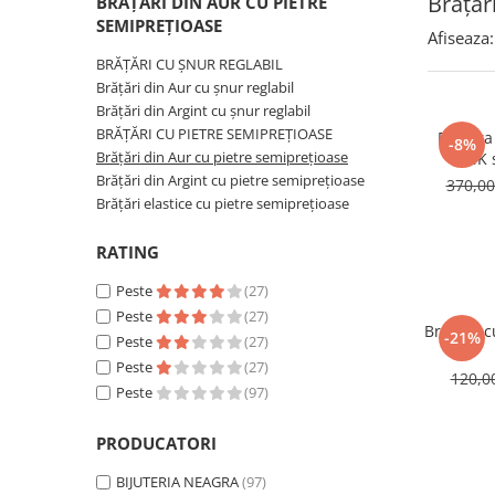
Brățăr
BRĂȚĂRI DIN AUR CU PIETRE
Brățări din Argint cu pietre
Coliere Transparente cu Cruce
SEMIPREȚIOASE
semiprețioase
Afiseaza:
Coliere Transparente cu Stea
Brățări elastice cu pietre
BRĂȚĂRI CU ȘNUR REGLABIL
Coliere Transparente cu Soare
semiprețioase
Brățări din Aur cu șnur reglabil
Coliere Transparente cu Semilună
LĂNȚIȘOARE ARGINT
Brățări din Argint cu șnur reglabil
Coliere Transparente cu Zodii
BRĂȚĂRI CU PIETRE SEMIPREȚIOASE
Bratara
-8%
Coliere Transparente cu Perle
Brățări din Aur cu pietre semiprețioase
14K 
Brățări din Argint cu pietre semiprețioase
370,0
Coliere Transparente cu Initiale
Brățări elastice cu pietre semiprețioase
Coliere Transparente cu Flori
Coliere Transparente cu Animale
RATING
Coliere Transparente cu Molecule
Peste
(27)
Coliere Transparente cu Pietre
Peste
(27)
Naturale
Bratara c
-21%
Peste
(27)
Coliere Transparente Diverse
Peste
(27)
120,
LĂNȚIȘOARE ARGINT
Peste
(97)
Lănțișoare cu Inimioare
PRODUCATORI
Lănțișoare cu Cruce
Lănțișoare cu Stea
BIJUTERIA NEAGRA
(97)