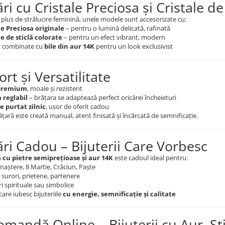
ri cu Cristale Preciosa și Cristale de
plus de strălucire feminină, unele modele sunt accesorizate cu:
le Preciosa originale
– pentru o lumină delicată, rafinată
le de sticlă colorate
– pentru un efect vibrant, modern
t combinate cu
bile din aur 14K
pentru un look exclusivist
rt și Versatilitate
premium
, moale și rezistent
 reglabil
– brățara se adaptează perfect oricărei încheieturi
e purtat zilnic
, ușor de oferit cadou
ățară este creată manual, atent finisată și încărcată de semnificație.
ări Cadou – Bijuterii Care Vorbesc
 cu pietre semiprețioase și aur 14K
este cadoul ideal pentru:
 naștere, 8 Martie, Crăciun, Paște
surori, prietene, partenere
i spirituale sau simbolice
are iubesc bijuteriile
cu energie, semnificație și calitate
omandă Online – Bijuterii cu Aur, St