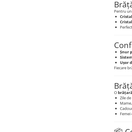
Brăță
Pentru un 
Crista
Crista
Perfec
Confo
Șnur 
Sistem
Ușor d
Fiecare br
Brăț
O
brățară
Zile de
Mame, 
Cadour
Femei c
📦 C