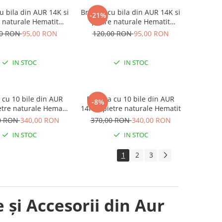
u bila din AUR 14K si
Bratara cu bila din AUR 14K si
-21%
e naturale Hematit
pietre naturale Hematit
albastru
discuri
00 RON
95,00 RON
120,00 RON
95,00 RON
IN STOC
IN STOC
 cu 10 bile din AUR
Bratara cu 10 bile din AUR
-8%
etre naturale Hematit
14K si pietre naturale Hematit
albastru
0 RON
340,00 RON
370,00 RON
340,00 RON
IN STOC
IN STOC
1
2
3
 și Accesorii din Aur