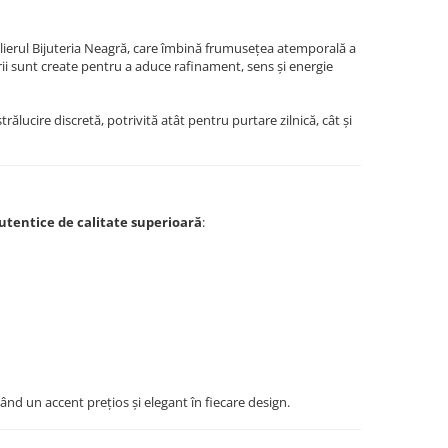
lierul Bijuteria Neagră, care îmbină frumusețea atemporală a
erii sunt create pentru a aduce rafinament, sens și energie
ălucire discretă, potrivită atât pentru purtare zilnică, cât și
utentice de calitate superioară
:
nd un accent prețios și elegant în fiecare design.