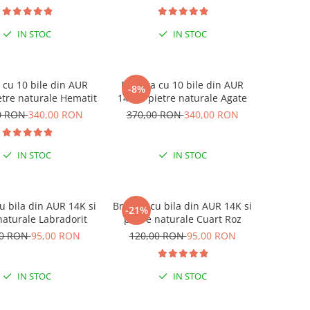
IN STOC
IN STOC
 cu 10 bile din AUR
Bratara cu 10 bile din AUR
-8%
etre naturale Hematit
14K si pietre naturale Agate
0 RON
340,00 RON
370,00 RON
340,00 RON
IN STOC
IN STOC
u bila din AUR 14K si
Bratara cu bila din AUR 14K si
-21%
naturale Labradorit
pietre naturale Cuart Roz
00 RON
95,00 RON
120,00 RON
95,00 RON
IN STOC
IN STOC