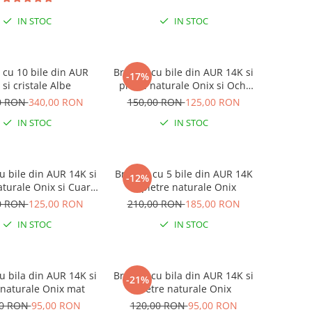
IN STOC
IN STOC
 cu 10 bile din AUR
Bratara cu bile din AUR 14K si
-17%
 si cristale Albe
pietre naturale Onix si Ochi
de Tigru
0 RON
340,00 RON
150,00 RON
125,00 RON
IN STOC
IN STOC
u bile din AUR 14K si
Bratara cu 5 bile din AUR 14K
-12%
aturale Onix si Cuart
si pietre naturale Onix
Roz
0 RON
125,00 RON
210,00 RON
185,00 RON
IN STOC
IN STOC
u bila din AUR 14K si
Bratara cu bila din AUR 14K si
-21%
 naturale Onix mat
pietre naturale Onix
00 RON
95,00 RON
120,00 RON
95,00 RON