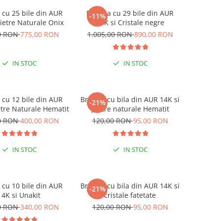
 cu 25 bile din AUR
Bratara cu 29 bile din AUR
-11%
Pietre Naturale Onix
14K si Cristale negre
0 RON
775,00 RON
1.005,00 RON
890,00 RON
IN STOC
IN STOC
 cu 12 bile din AUR
Bratara cu bila din AUR 14K si
-21%
etre Naturale Hematit
pietre naturale Hematit
0 RON
400,00 RON
120,00 RON
95,00 RON
IN STOC
IN STOC
 cu 10 bile din AUR
Bratara cu bila din AUR 14K si
-21%
14K si Unakit
cristale fatetate
0 RON
340,00 RON
120,00 RON
95,00 RON