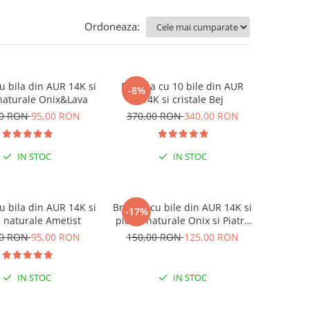
Ordoneaza:
u bila din AUR 14K si
Bratara cu 10 bile din AUR
-8%
naturale Onix&Lava
14K si cristale Bej
00 RON
95,00 RON
370,00 RON
340,00 RON
IN STOC
IN STOC
u bila din AUR 14K si
Bratara cu bile din AUR 14K si
-17%
e naturale Ametist
pietre naturale Onix si Piatra
Lunii
00 RON
95,00 RON
150,00 RON
125,00 RON
IN STOC
IN STOC