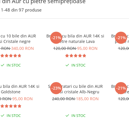
i din Aur cu pietre semiprețioase
1-
48
din
97
produse
 cu 10 bile din AUR
Bratara cu bila din AUR 14K si
Bratara c
-21%
-21%
si Cristale negre
pietre naturale Lava
pietre 
0 RON
340,00 RON
120,00 RON
95,00 RON
120,
IN STOC
IN STOC
u bila din AUR 14K si
Set 2 bratari cu bile din AUR
Bratara c
-23%
-21%
Goldstone
14K si cristale Alb-Negru
pietr
00 RON
95,00 RON
240,00 RON
185,00 RON
120,
IN STOC
IN STOC