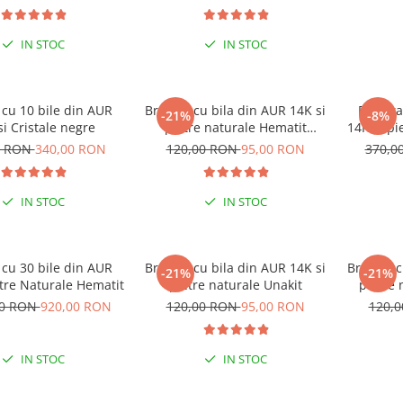
IN STOC
IN STOC
 cu 10 bile din AUR
Bratara cu bila din AUR 14K si
Bratara
-21%
-8%
si Cristale negre
pietre naturale Hematit
14K si pi
discuri
0 RON
340,00 RON
120,00 RON
95,00 RON
370,0
IN STOC
IN STOC
 cu 30 bile din AUR
Bratara cu bila din AUR 14K si
Bratara c
-21%
-21%
etre Naturale Hematit
pietre naturale Unakit
pietre 
00 RON
920,00 RON
120,00 RON
95,00 RON
120,
IN STOC
IN STOC