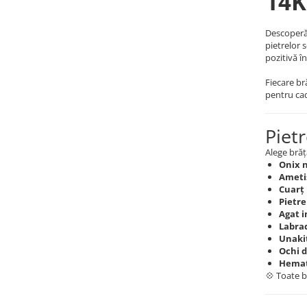
14K
Descoperă 
pietrelor 
pozitivă în
Fiecare br
pentru cad
Piet
Alege brăț
Onix n
Ameti
Cuarț 
Pietre
Agat i
Labra
Unaki
Ochi d
Hemati
💠 Toate b