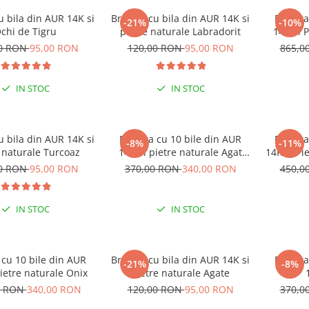
u bila din AUR 14K si
Bratara cu bila din AUR 14K si
Bratara
-21%
-10%
chi de Tigru
pietre naturale Labradorit
14K si 
00 RON
95,00 RON
120,00 RON
95,00 RON
865,0
IN STOC
IN STOC
u bila din AUR 14K si
Bratara cu 10 bile din AUR
Bratara
-8%
-11%
 naturale Turcoaz
14K si pietre naturale Agat
14K si Pi
Indian
00 RON
95,00 RON
370,00 RON
340,00 RON
450,0
IN STOC
IN STOC
 cu 10 bile din AUR
Bratara cu bila din AUR 14K si
Bratara
-21%
-8%
ietre naturale Onix
pietre naturale Agate
0 RON
340,00 RON
120,00 RON
95,00 RON
370,0