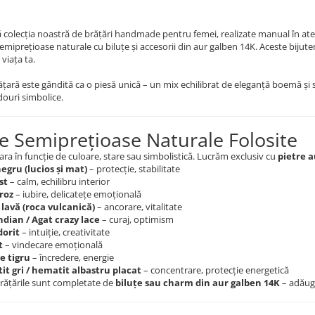
colecția noastră de brățări handmade pentru femei, realizate manual în ate
semiprețioase naturale cu biluțe și accesorii din aur galben 14K. Aceste bijut
 viața ta.
ățară este gândită ca o piesă unică – un mix echilibrat de eleganță boemă și str
ouri simbolice.
re Semiprețioase Naturale Folosite
ara în funcție de culoare, stare sau simbolistică. Lucrăm exclusiv cu
pietre a
egru (lucios și mat)
– protecție, stabilitate
st
– calm, echilibru interior
roz
– iubire, delicatețe emoțională
 lavă (roca vulcanică)
– ancorare, vitalitate
ndian / Agat crazy lace
– curaj, optimism
dorit
– intuiție, creativitate
t
– vindecare emoțională
e tigru
– încredere, energie
t gri / hematit albastru placat
– concentrare, protecție energetică
rățările sunt completate de
biluțe sau charm din aur galben 14K
– adăugâ