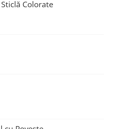
 Sticlă Colorate
il cu Poveste