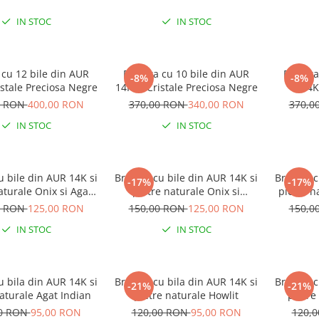
IN STOC
IN STOC
 cu 12 bile din AUR
Bratara cu 10 bile din AUR
Bratara
-8%
-8%
istale Preciosa Negre
14K si Cristale Preciosa Negre
14K
0 RON
400,00 RON
370,00 RON
340,00 RON
370,0
IN STOC
IN STOC
u bile din AUR 14K si
Bratara cu bile din AUR 14K si
Bratara c
-17%
-17%
aturale Onix si Agat
pietre naturale Onix si
pietre n
Indian
Labradorit
0 RON
125,00 RON
150,00 RON
125,00 RON
150,0
IN STOC
IN STOC
u bila din AUR 14K si
Bratara cu bila din AUR 14K si
Bratara c
-21%
-21%
aturale Agat Indian
pietre naturale Howlit
pietre
00 RON
95,00 RON
120,00 RON
95,00 RON
120,